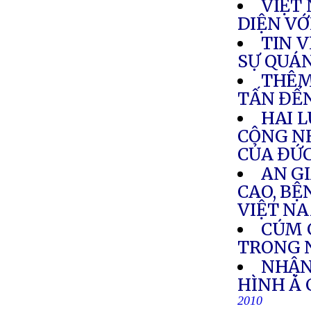
VIỆT
DIỆN VỚ
TIN 
SỰ QUÁ
THÊM
TẤN ĐẾN
HAI L
CÔNG N
CỦA ĐỨ
AN GI
CAO, BỆ
VIỆT N
CÚM 
TRONG 
NHẬN
HÌNH Á
2010