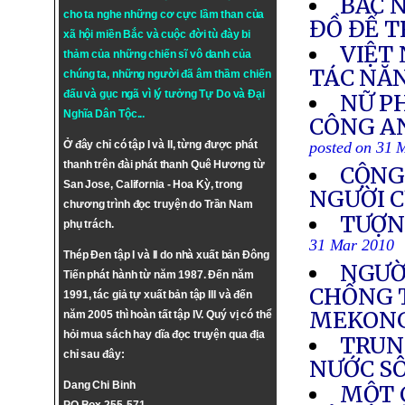
BẮC 
cho ta nghe những cơ cực lầm than của
ĐỒ ĐỂ T
xã hội miền Bắc và cuộc đời tù đày bi
VIỆT
thảm của những chiến sĩ vô danh của
TÁC NĂ
chúng ta, những người đã âm thầm chiến
đấu và gục ngã vì lý tưởng
Tự Do
và
Đại
NỮ PH
Nghĩa Dân Tộc
...
CÔNG AN
Ở đây chỉ có tập I và II, từng được phát
posted on 31 
thanh trên đài phát thanh Quê Hương từ
CỘNG
San Jose, California - Hoa Kỳ, trong
NGƯỜI C
chương trình đọc truyện do Trần Nam
TƯỢN
phụ trách.
31 Mar 2010
Thép Đen tập I và II do nhà xuất bản Đông
NGƯỜ
Tiến phát hành từ năm 1987. Đến năm
CHỐNG 
1991, tác giả tự xuất bản tập III và đến
MEKON
năm 2005 thì hoàn tất tập IV. Quý vị có thể
hỏi mua sách hay dĩa đọc truyện qua địa
TRUN
chỉ sau đây:
NƯỚC S
Dang Chi Binh
MỘT 