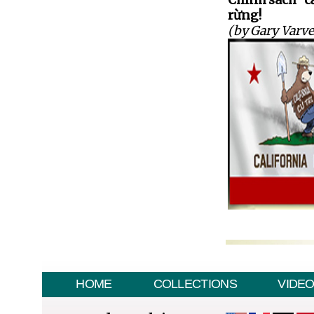
Chính sách "cấ
rừng!
(by Gary Varve
HOME
COLLECTIONS
VIDE