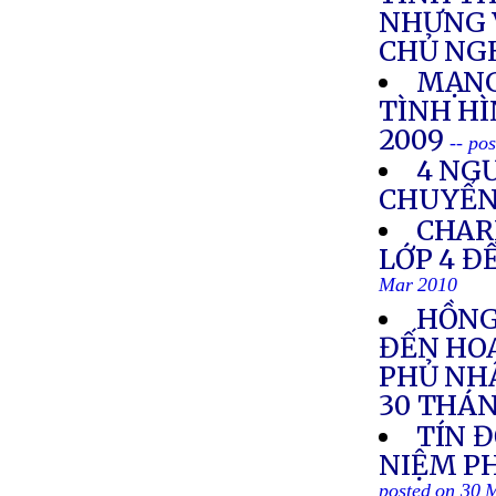
NHƯNG 
CHỦ NG
MẠNG
TÌNH H
2009
-- po
4 NGƯ
CHUYỂN 
CHAR
LỚP 4 Đ
Mar 2010
HỒNG
ĐẾN HOA
PHỦ NHẬ
30 THÁN
TÍN 
NIỆM PH