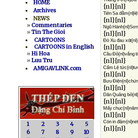
HOME
{nl}{nl}
Archives
Tiên Sa đẫm{nl}l
NEWS
{nl}{nl}
»
Commentaries
Ngũ Hành{nl}Sơn
»
Tin The Gioi
{nl}{nl}
CARTOONS
Ðò Xu đau xót{nl
CARTOONS in English
{nl}{nl}
»
Hi Hoa
Cầu Ðỏ{nl}vắng t
»
Luu Tru
{nl}{nl}
Cẩm Lệ tức{nl}tư
AMIGAVLINK.com
{nl}{nl}
Bưu Ðiện{nl}chứn
{nl}{nl}
Dân Quảng bỏ{nl
{nl}{nl}
Mấy chục{nl}năm 
{nl}{nl}
Còn in đậm{nl}né
1
2
3
4
5
{nl}{nl}
6
7
8
9
10