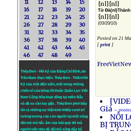
11
12
13
14
15
{nl}{nl}
16
17
18
19
20
Từ Ðà{nl}Thành
{nl}{nl}
21
22
23
24
25
(03/20/10)
26
27
28
29
30
31
32
33
34
35
Posted on 21 M
36
37
38
39
40
[
print
]
41
42
43
44
45
46
47
48
49
FreeVietNe
Thép Đen - Hồi ký của Đặng Chí Bình
, do
Trần Nam thực hiện.
Thép Đen
- Thiên Hồi
Ký của một điện viên, một trong những
chiến sĩ của bóng tối thuộc Quân Lực Việt
Nam Cộng Hòa hoạt động tại miền Bắc
[VIDE
và đã sa vào tay giặc. Thép Đen phơi bày
Giá
-- post
tất cả những sự thật kinh khiếp vượt trí
NỖI 
tưởng tượng của con người tại một vùng
BỊ TRUN
đất mịt mù hắc ám của loài quỷ dữ mà
người viết như đã đội mồ sống dậy kể