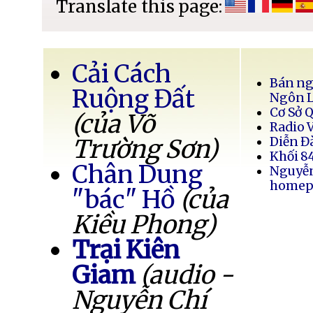
Translate this page:
Cải Cách
Bán ng
Ruộng Đất
Ngôn 
Cơ Sở 
(của Võ
Radio 
Trường Sơn)
Diễn Đ
Khối 8
Chân Dung
Nguyễ
homep
"bác" Hồ
(của
Kiều Phong)
Trại Kiên
Giam
(audio -
Nguyễn Chí