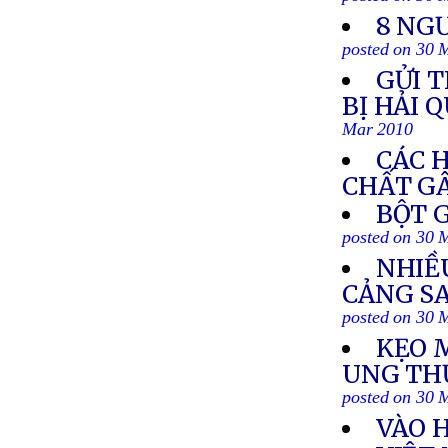
posted on 30 
8 NG
posted on 30 
GỬI T
BỊ HẢI 
Mar 2010
CÁC 
CHẤT G
BỘT 
posted on 30 
NHIỀ
CẢNG S
posted on 30 
KẸO 
UNG THƯ
posted on 30 
VÀO 