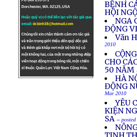
PO Box 255-571
BỆNH CÁ
Dorchester, MA. 02125, USA
HỘI NG
Hoặc quý vị có thể liên lạc với tác giả qua
NGA G
email:
dcbinh38@hotmail.com
ÐỘNG V
Chúng tôi xin chân thành cám ơn tác giả
Văn H
và trân trọng giới thiệu đến quý độc giả
2010
và thính giả khắp nơi một bộ hồi ký có
CỘNG
một không hai, của một trong những điệp
CHO CÁ
viên hoạt động trong bóng tối, một chiến
50 NĂM
sĩ thuộc Quân Lực Việt Nam Cộng Hòa.
HÀ N
ĐỘNG N
Mar 2010
YÊU 
KIỆN N
SA
-- poste
NÔNG
TINH TH