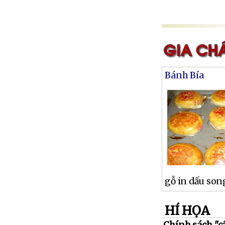
Bánh Bía
gỗ in dấu son
HÍ HỌA