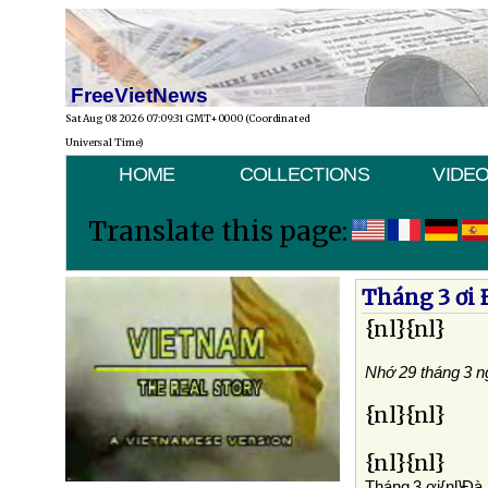
FreeVietNews
Sat Aug 08 2026 07:09:31 GMT+0000 (Coordinated
Universal Time)
HOME
COLLECTIONS
VIDE
Translate this page:
Tháng 3 ơi
{nl}{nl}
Nhớ 29 tháng 3 n
{nl}{nl}
{nl}{nl}
Tháng 3 ơi{nl}Ðà