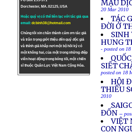
PO Box 255-571
MẬU DỊ
Dorchester, MA. 02125, USA
20 Mar 2010
TÁC 
Hoặc quý vị có thể liên lạc với tác giả qua
email:
dcbinh38@hotmail.com
ĐỜI Ở 
SINH
Chúng tôi xin chân thành cám ơn tác giả
và trân trọng giới thiệu đến quý độc giả
HUNG TH
và thính giả khắp nơi một bộ hồi ký có
- posted on 1
một không hai, của một trong những điệp
QUỐC
viên hoạt động trong bóng tối, một chiến
SIẾT CH
sĩ thuộc Quân Lực Việt Nam Cộng Hòa.
posted on 18 
HỘI 
THIẾU S
2010
SAIG
ĐỐN
-- po
VIỆT
CON NG