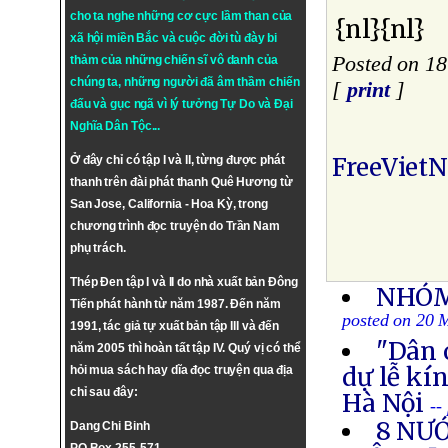
cho ta nghe những cơ cực lầm than của
{nl}{nl}
xã hội miền Bắc và cuộc đời tù đày bi
Posted on 1
thảm của những chiến sĩ vô danh của
chúng ta, những người đã âm thầm chiến
[
print
]
đấu và gục ngã vì lý tưởng
Tự Do
và
Đại
Nghĩa Dân Tộc
...
FreeViet
Ở đây chỉ có tập I và II, từng được phát
thanh trên đài phát thanh Quê Hương từ
San Jose, California - Hoa Kỳ, trong
chương trình đọc truyện do Trần Nam
phụ trách.
Thép Đen tập I và II do nhà xuất bản Đông
NHÓM
Tiến phát hành từ năm 1987. Đến năm
posted on 20 
1991, tác giả tự xuất bản tập III và đến
"Dân 
năm 2005 thì hoàn tất tập IV. Quý vị có thể
dự lễ kí
hỏi mua sách hay dĩa đọc truyện qua địa
chỉ sau đây:
Hà Nội
--
8 NƯ
Dang Chi Binh