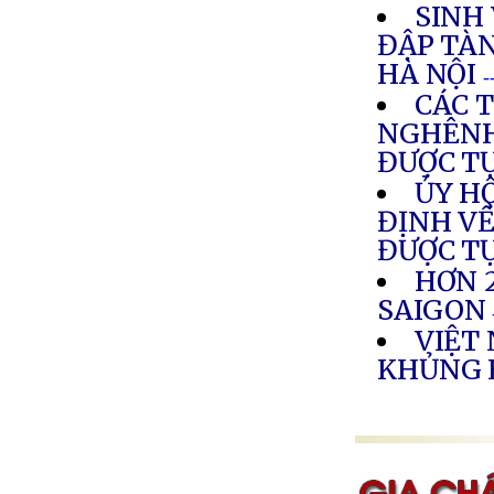
SINH 
ĐẬP TÀN
HÀ NỘI
-
CÁC 
NGHÊNH
ĐƯỢC T
ỦY H
ĐỊNH VỀ
ĐƯỢC T
HƠN 
SAIGON
VIỆT
KHỦNG 