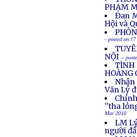
PHẠM M
Đan M
Hội và 
PHỎN
- posted on 1
TUYÊ
NỘI
-- pos
TÌNH
HOÀNG 
Nhận 
Văn Lý đ
Chính
''tha lỏ
Mar 2010
LM Lý:
người đấ