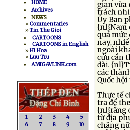
HOME
gian vừa 
Archives
trách nhi
NEWS
Ủy Ban ph
»
Commentaries
{nl}Nam c
»
Tin The Gioi
quá mức 
CARTOONS
nay, nhi
CARTOONS in English
ngoài kh
»
Hi Hoa
cứu cần t
»
Luu Tru
dài. {nl}
AMIGAVLINK.com
các thàn
Quốc hội 
Thực tế 
tra để th
{nl}rằng 
từ địa ph
1
2
3
4
5
chăng nữ
6
7
8
9
10