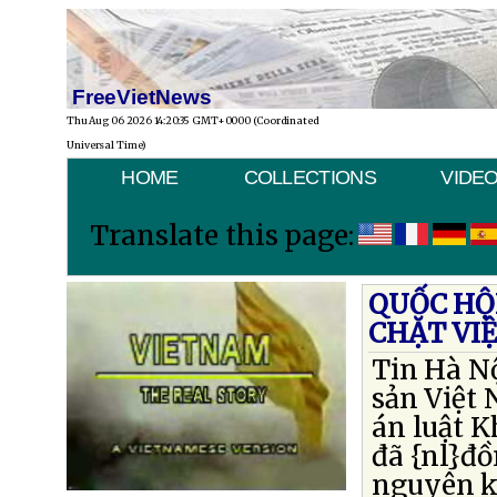
FreeVietNews
Thu Aug 06 2026 14:20:35 GMT+0000 (Coordinated
Universal Time)
HOME
COLLECTIONS
VIDE
Translate this page:
QUỐC HỘ
CHẶT VI
Tin Hà N
sản Việt 
án luật 
đã {nl}đồ
nguyên kh