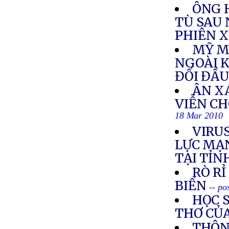
ÔNG 
TÙ SAU
PHIÊN 
MỸ M
NGOÀI K
ĐỐI ĐẦU
ÂN XÁ
VIỄN C
18 Mar 2010
VIRUS
LỰC MẠN
TẠI TỈN
RÒ R
BIỂN
-- po
HỌC S
THƠ CỦ
THÔN