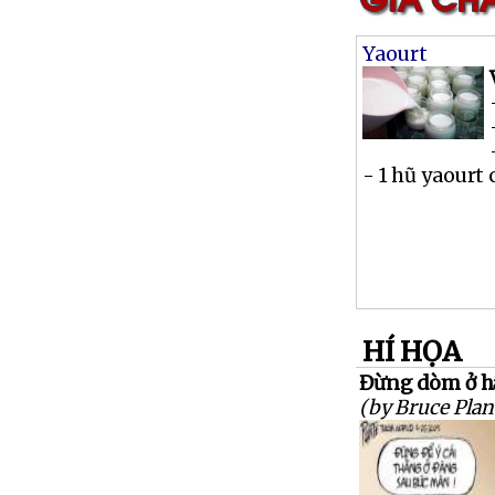
Yaourt
- 1 hũ yaourt 
HÍ HỌA
Đừng dòm ở h
(by Bruce Plan