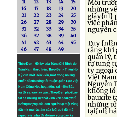
Môi trườ
11
12
13
14
15
những về
16
17
18
19
20
giấy{nl} 
21
22
23
24
25
việc phân
26
27
28
29
30
nguyên c
31
32
33
34
35
36
37
38
39
40
Tuy {nl}n
41
42
43
44
45
rằng khi 
46
47
48
49
quản lý, 
tự tung t
Thép Đen - Hồi ký của Đặng Chí Bình
, do
ty ngoại 
Trần Nam thực hiện.
Thép Đen
- Thiên Hồi
Việt Nam 
Ký của một điện viên, một trong những
chiến sĩ của bóng tối thuộc Quân Lực Việt
Nguyễn T
Nam Cộng Hòa hoạt động tại miền Bắc
khổng lồ
và đã sa vào tay giặc. Thép Đen phơi bày
bauxite t
tất cả những sự thật kinh khiếp vượt trí
những ph
tưởng tượng của con người tại một vùng
tại{nl} h
đất mịt mù hắc ám của loài quỷ dữ mà
người viết như đã đội mồ sống dậy kể