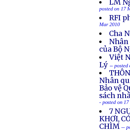
LM Ng
posted on 17 
RFI p
Mar 2010
Cha Ng
Nhân 
của Bộ N
Việt 
Lý
-- posted
THÔNG
Nhân quy
Bảo vệ Q
sách nhâ
- posted on 1
7 NGƯ
KHƠI, C
CHÌM
-- 