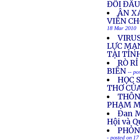
ĐỐI ĐẦU
ÂN XÁ
VIỄN C
18 Mar 2010
VIRUS
LỰC MẠN
TẠI TỈN
RÒ R
BIỂN
-- po
HỌC S
THƠ CỦ
THÔN
PHẠM M
Đan M
Hội và 
PHỎN
- posted on 1