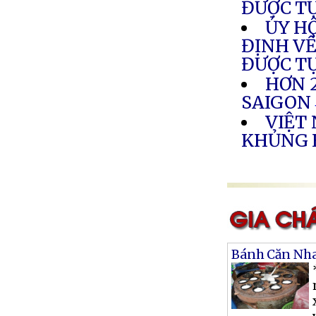
ĐƯỢC T
ỦY H
ĐỊNH VỀ
ĐƯỢC T
HƠN 
SAIGON
VIỆT
KHỦNG 
Bánh Căn Nh