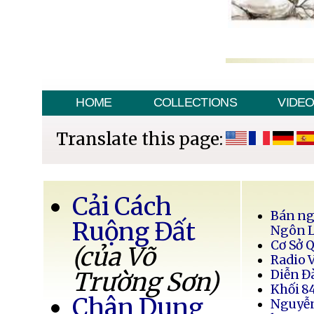
HOME
COLLECTIONS
VIDE
Translate this page:
Cải Cách
Bán ng
Ruộng Đất
Ngôn 
Cơ Sở 
(của Võ
Radio 
Trường Sơn)
Diễn Đ
Khối 8
Chân Dung
Nguyễ