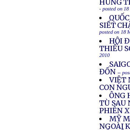
HUNG TH
- posted on 1
QUỐC
SIẾT CH
posted on 18 
HỘI 
THIẾU S
2010
SAIG
ĐỐN
-- po
VIỆT
CON NG
ÔNG 
TÙ SAU
PHIÊN 
MỸ M
NGOÀI K