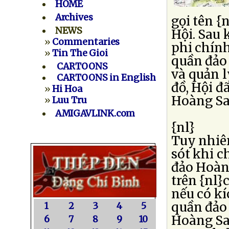
HOME
Archives
gọi tên {
NEWS
Hội. Sau 
»
Commentaries
phi chính
»
Tin The Gioi
quần đảo
CARTOONS
và quản l
CARTOONS in English
đồ, Hội đ
»
Hi Hoa
Hoàng Sa
»
Luu Tru
AMIGAVLINK.com
{nl}
Tuy nhiê
sót khi c
đảo Hoàng
trên {nl}
nếu có kí
quần đảo 
1
2
3
4
5
Hoàng Sa 
6
7
8
9
10