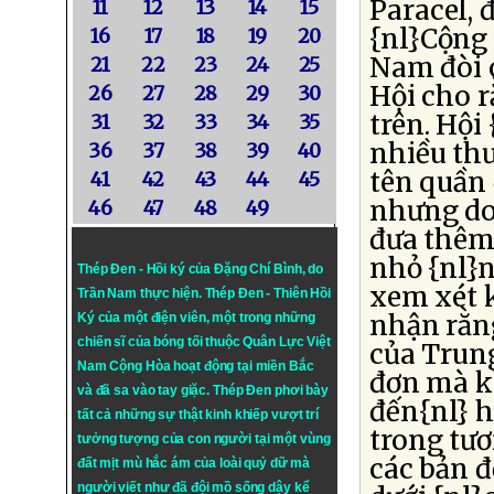
Paracel, 
11
12
13
14
15
{nl}Cộng 
16
17
18
19
20
Nam đòi 
21
22
23
24
25
Hội cho r
26
27
28
29
30
trên. Hội
31
32
33
34
35
nhiều thư
36
37
38
39
40
tên quần 
41
42
43
44
45
nhưng do 
46
47
48
49
đưa thêm 
nhỏ {nl}
Thép Đen - Hồi ký của Đặng Chí Bình
, do
xem xét k
Trần Nam thực hiện.
Thép Đen
- Thiên Hồi
nhận rằng
Ký của một điện viên, một trong những
chiến sĩ của bóng tối thuộc Quân Lực Việt
của Trun
Nam Cộng Hòa hoạt động tại miền Bắc
đơn mà kh
và đã sa vào tay giặc. Thép Đen phơi bày
đến{nl} h
tất cả những sự thật kinh khiếp vượt trí
trong tươ
tưởng tượng của con người tại một vùng
các bản đ
đất mịt mù hắc ám của loài quỷ dữ mà
người viết như đã đội mồ sống dậy kể