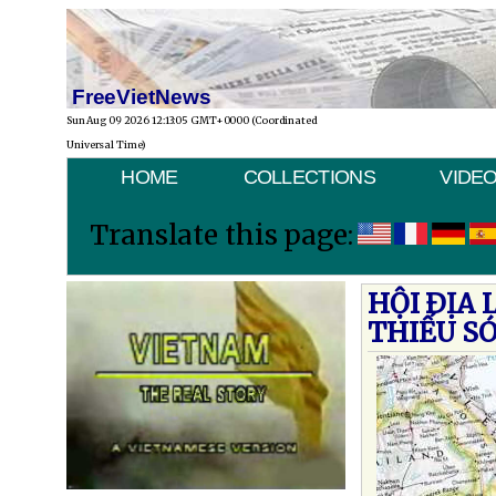
FreeVietNews
Sun Aug 09 2026 12:13:05 GMT+0000 (Coordinated
Universal Time)
HOME
COLLECTIONS
VIDE
Translate this page:
HỘI ÐỊA 
THIẾU S