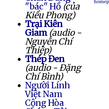
homep
"bác" Hồ
(của
Kiều Phong)
Trại Kiên
Giam
(audio -
Nguyễn Chí
Thiệp)
Thép Đen
(audio - Đặng
Chí Bình)
Người Lính
Việt Nam
Cộng Hòa