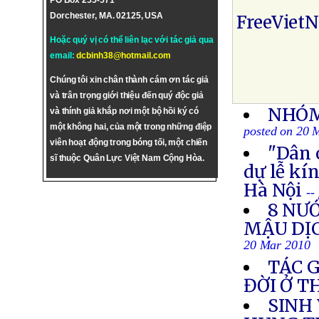
PO Box 255-571
Dorchester, MA. 02125, USA
FreeViet
Hoặc quý vị có thể liên lạc với tác giả qua
email:
dcbinh38@hotmail.com
Chúng tôi xin chân thành cám ơn tác giả
và trân trọng giới thiệu đến quý độc giả
NHÓM
và thính giả khắp nơi một bộ hồi ký có
một không hai, của một trong những điệp
posted on 20 
viên hoạt động trong bóng tối, một chiến
"Dân 
sĩ thuộc Quân Lực Việt Nam Cộng Hòa.
dự lễ kí
Hà Nội
--
8 NƯ
MẬU DỊ
20 Mar 2010
TÁC 
ĐỜI Ở 
SINH