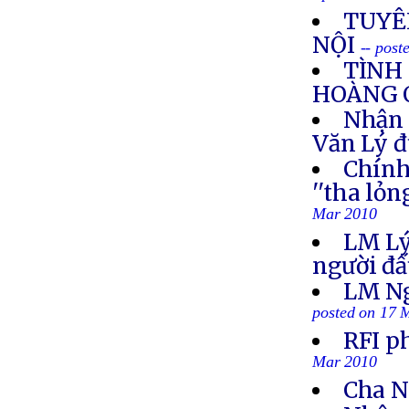
TUYÊ
NỘI
-- pos
TÌNH
HOÀNG 
Nhận 
Văn Lý đ
Chính
''tha lỏ
Mar 2010
LM Lý:
người đấ
LM Ng
posted on 17 
RFI p
Mar 2010
Cha Ng