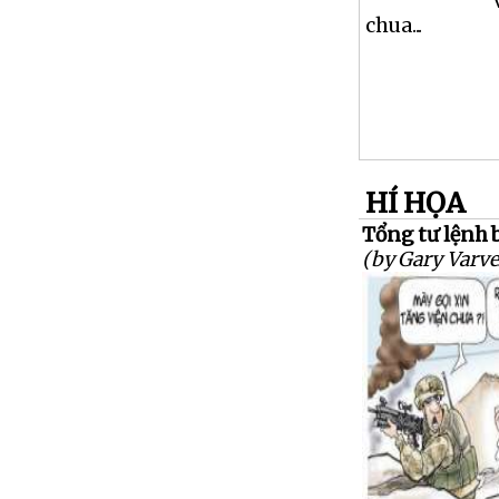
chua...
HÍ HỌA
Tổng tư lệnh b
(by Gary Varve