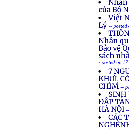
Nhân 
của Bộ N
Việt 
Lý
-- posted
THÔNG
Nhân quy
Bảo vệ Q
sách nhâ
- posted on 1
7 NGƯ
KHƠI, C
CHÌM
-- 
SINH 
ĐẬP TÀN
HÀ NỘI
-
CÁC 
NGHÊNH