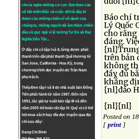
dưới {nl}
cho ta nghe những cơ cực lầm than của
xã hội miền Bắc và cuộc đời tù đày bi
Báo chí t
thảm của những chiến sĩ vô danh của
Lý Quốc 
chúng ta, những người đã âm thầm chiến
cho rằng 
đấu và gục ngã vì lý tưởng
Tự Do
và
Đại
đáng. Việ
Nghĩa Dân Tộc
...
{nl}Trun
Ở đây chỉ có tập I và II, từng được phát
trên bản 
thanh trên đài phát thanh Quê Hương từ
không th
San Jose, California - Hoa Kỳ, trong
chương trình đọc truyện do Trần Nam
đầy đủ bằ
phụ trách.
khẳng đị
{nl}đảo 
Thép Đen tập I và II do nhà xuất bản Đông
Tiến phát hành từ năm 1987. Đến năm
1991, tác giả tự xuất bản tập III và đến
{nl}{nl}
năm 2005 thì hoàn tất tập IV. Quý vị có thể
hỏi mua sách hay dĩa đọc truyện qua địa
Posted on 1
chỉ sau đây:
[
print
]
Dang Chi Binh