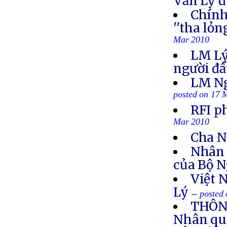
Văn Lý đ
Chính
''tha lỏ
Mar 2010
LM Lý:
người đấ
LM Ng
posted on 17 
RFI p
Mar 2010
Cha Ng
Nhân 
của Bộ N
Việt 
Lý
-- posted
THÔNG
Nhân quy