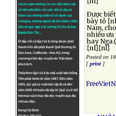
{nl}
cho ta nghe những cơ cực lầm than của
xã hội miền Bắc và cuộc đời tù đày bi
Ðược biế
thảm của những chiến sĩ vô danh của
bày tỏ {n
chúng ta, những người đã âm thầm chiến
Nam, cho 
đấu và gục ngã vì lý tưởng
Tự Do
và
Đại
nhiều ưu
Nghĩa Dân Tộc
...
hay Nga.
Ở đây chỉ có tập I và II, từng được phát
{nl}{nl}
thanh trên đài phát thanh Quê Hương từ
San Jose, California - Hoa Kỳ, trong
Posted on 1
chương trình đọc truyện do Trần Nam
[
print
]
phụ trách.
Thép Đen tập I và II do nhà xuất bản Đông
Tiến phát hành từ năm 1987. Đến năm
FreeViet
1991, tác giả tự xuất bản tập III và đến
năm 2005 thì hoàn tất tập IV. Quý vị có thể
hỏi mua sách hay dĩa đọc truyện qua địa
chỉ sau đây:
Dang Chi Binh