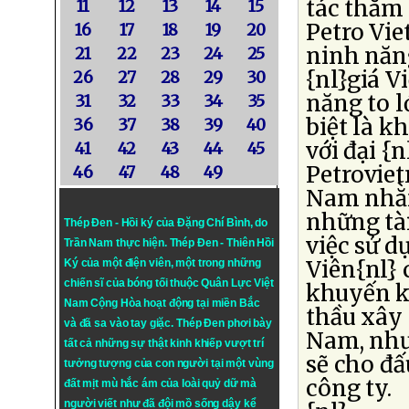
tác thăm 
11
12
13
14
15
Petro Vie
16
17
18
19
20
ninh năn
21
22
23
24
25
{nl}giá V
26
27
28
29
30
năng to l
31
32
33
34
35
biệt là k
36
37
38
39
40
với đại {
41
42
43
44
45
Petroviet
46
47
48
49
Nam nhằm
những tài
Thép Đen - Hồi ký của Đặng Chí Bình
, do
việc sử d
Trần Nam thực hiện.
Thép Đen
- Thiên Hồi
Viên{nl}
Ký của một điện viên, một trong những
chiến sĩ của bóng tối thuộc Quân Lực Việt
khuyến k
Nam Cộng Hòa hoạt động tại miền Bắc
thầu xây
và đã sa vào tay giặc. Thép Đen phơi bày
Nam, như
tất cả những sự thật kinh khiếp vượt trí
sẽ cho đấ
tưởng tượng của con người tại một vùng
công ty.
đất mịt mù hắc ám của loài quỷ dữ mà
người viết như đã đội mồ sống dậy kể