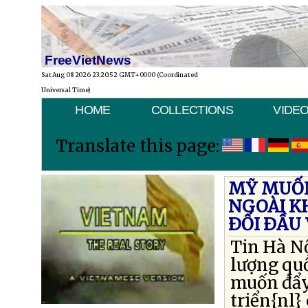
FreeVietNews
Sat Aug 08 2026 23:20:52 GMT+0000 (Coordinated
Universal Time)
HOME
COLLECTIONS
VIDE
Translate this page:
MỸ MUỐN
NGOÀI KH
ÐỐI ÐẦU
Tin Hà N
lượng quố
muốn đẩy
triển{nl}