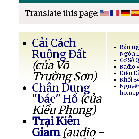
Translate this page:
Cải Cách
Bán ng
Ruộng Đất
Ngôn 
Cơ Sở 
(của Võ
Radio 
Trường Sơn)
Diễn Đ
Khối 8
Chân Dung
Nguyễ
homep
"bác" Hồ
(của
Kiều Phong)
Trại Kiên
Giam
(audio -