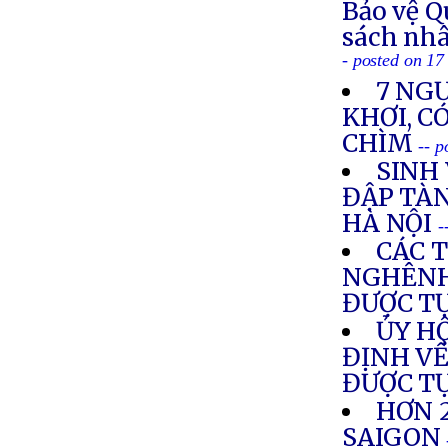
Bảo vệ Q
sách nhâ
- posted on 1
7 NGƯ
KHƠI, C
CHÌM
-- 
SINH 
ĐẬP TÀN
HÀ NỘI
-
CÁC 
NGHÊNH
ĐƯỢC T
ỦY H
ĐỊNH VỀ
ĐƯỢC T
HƠN 
SAIGON