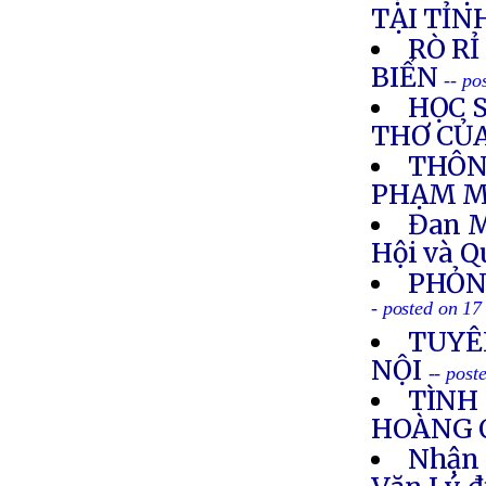
TẠI TỈN
RÒ R
BIỂN
-- po
HỌC S
THƠ CỦ
THÔN
PHẠM M
Đan M
Hội và 
PHỎN
- posted on 1
TUYÊ
NỘI
-- pos
TÌNH
HOÀNG 
Nhận 