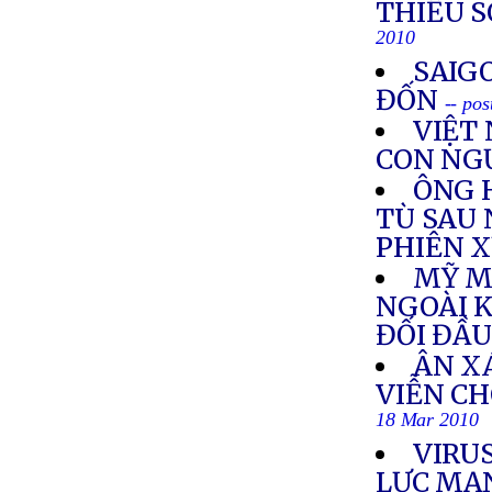
THIẾU S
2010
SAIG
ĐỐN
-- po
VIỆT
CON NG
ÔNG 
TÙ SAU
PHIÊN 
MỸ M
NGOÀI K
ĐỐI ĐẦU
ÂN XÁ
VIỄN C
18 Mar 2010
VIRUS
LỰC MẠN