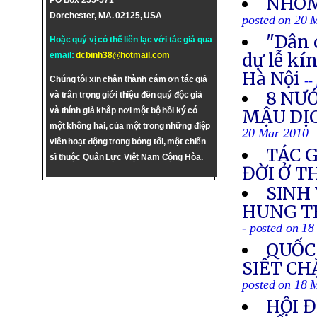
NHÓM
PO Box 255-571
Dorchester, MA. 02125, USA
posted on 20 
"Dân 
Hoặc quý vị có thể liên lạc với tác giả qua
dự lễ kí
email:
dcbinh38@hotmail.com
Hà Nội
--
Chúng tôi xin chân thành cám ơn tác giả
8 NƯ
và trân trọng giới thiệu đến quý độc giả
và thính giả khắp nơi một bộ hồi ký có
MẬU DỊ
một không hai, của một trong những điệp
20 Mar 2010
viên hoạt động trong bóng tối, một chiến
TÁC 
sĩ thuộc Quân Lực Việt Nam Cộng Hòa.
ĐỜI Ở 
SINH
HUNG TH
- posted on 1
QUỐC
SIẾT CH
posted on 18 
HỘI 