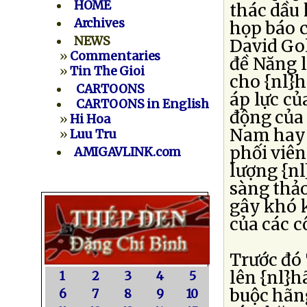
HOME
thác dầu 
Archives
họp báo 
NEWS
David Gol
»
Commentaries
đề Năng 
»
Tin The Gioi
cho {nl}
CARTOONS
áp lực củ
CARTOONS in English
động của 
»
Hi Hoa
Nam hay 
»
Luu Tru
phối viên
AMIGAVLINK.com
lượng {nl
sàng thảo
gây khó 
của các c
Trước đó
lên {nl}
1
2
3
4
5
buộc hãng
6
7
8
9
10