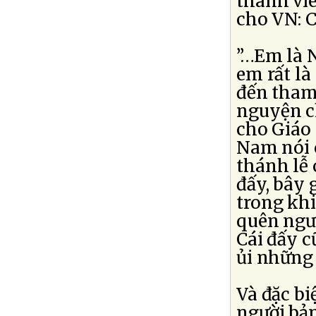
thành vi
cho VN: 
”…Em là 
em rất là
đến tham
nguyện c
cho Giáo 
Nam nói c
thánh lễ 
đấy, bây
trong kh
quên ngư
Cái đấy c
ủi những 
Và đặc bi
người bản