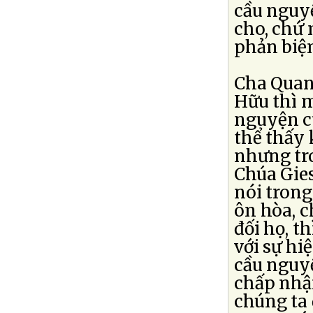
cầu nguyệ
cho, chứ 
phản biệ
Cha Quang
Hữu thì m
nguyện c
thể thấy 
nhưng tro
Chúa Gies
nói trong
ôn hòa, c
đối họ, t
với sự hiệ
cầu nguy
chấp nhận
chúng ta