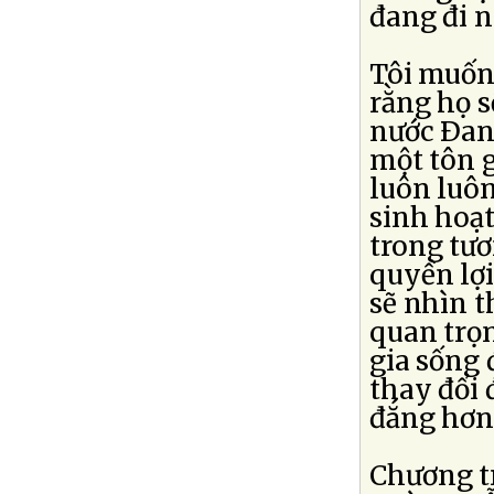
đang đi n
Tôi muốn 
rằng họ s
nước Ðan
một tôn 
luôn luôn
sinh hoạt
trong tươ
quyền lợi
sẽ nhìn t
quan trọn
gia sống 
thay đổi 
đắng hơn
Chương tr