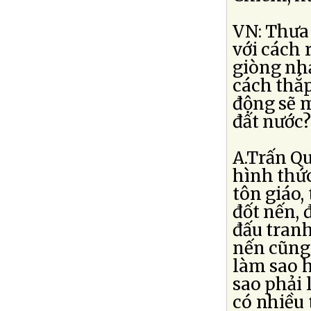
VN: Thưa 
với cách 
giòng nh
cách thắp
động sẽ m
đất nước
A.Trấn Qu
hình thức
tôn giáo,
đốt nến, 
đấu tranh
nến cũng 
làm sao h
sao phải 
có nhiều 