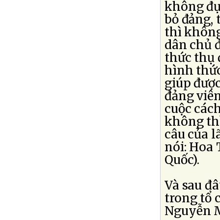
không đụ
bỏ đảng, 
thì không
dân chủ đ
thức thụ 
hình thức
giúp đượ
đảng viê
cuộc các
không th
câu của 
nói: Hoa 
Quốc).
Và sau đâ
trong tổ
Nguyễn 