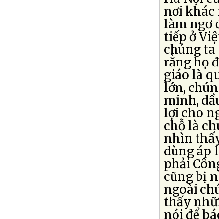
nơi khác 
làm ngơ đ
tiếp ở Vi
chúng ta 
rằng họ đ
giáo là q
lớn, chún
minh, dầ
lợi cho n
chỗ là ch
nhìn thấy
dùng áp l
phải Côn
cũng bị n
ngoài ch
thấy nhữn
nói để bá