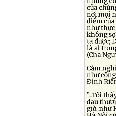
những cử 
của chún
nơi mọi n
điểm của
như thực
không sợ
ta được; 
là ai tro
(Cha Ngu
Cảm nghĩ 
như cộng
Ðình Riễ
”...Tôi t
đau thươ
giờ, như 
Hà Nội c