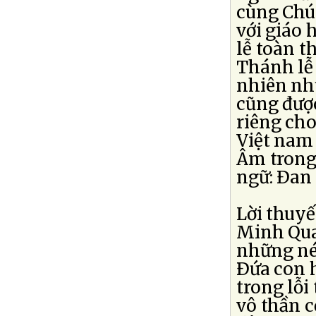
cùng Chúa
với giáo 
lễ toàn t
Thánh lễ 
nhiên nh
cũng được
riêng cho
Việt nam 
Âm trong
ngữ: Ðan 
Lời thuy
Minh Quan
những nét
Ðứa con 
trong lỗi
vô thần c