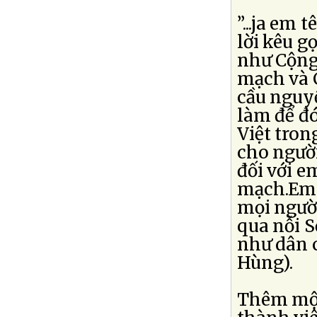
”...ja em
lời kêu g
như Cộng
mạch và 
cầu nguy
làm để đó
Việt tron
cho người
đối với e
mạch.Em 
mọi ngườ
qua nỗi S
như dân 
Hùng).
Thêm một