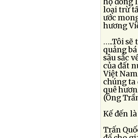
họ đồng l
loại trừ 
ước mong
hương V
…..Tôi sẽ
quảng bá 
sâu sắc v
của đất n
Việt Nam
chúng ta 
quê hươn
(Ông Trần
Kế đến là
Trấn Quốc
để cho gi