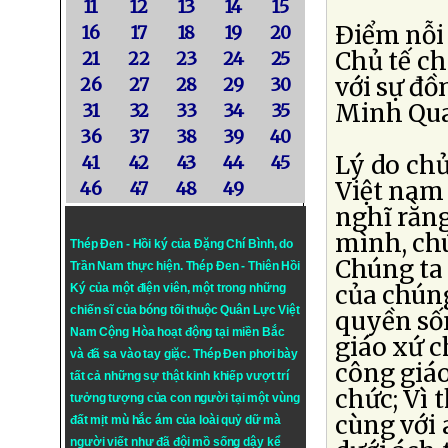
11
12
13
14
15
Ðiểm nỗi
16
17
18
19
20
Chủ tế ch
21
22
23
24
25
với sự đồ
26
27
28
29
30
Minh Quan
31
32
33
34
35
36
37
38
39
40
Lý do ch
41
42
43
44
45
Việt nam 
46
47
48
49
nghĩ rằn
mình, chú
Thép Đen - Hồi ký của Đặng Chí Bình
, do
Chúng ta
Trần Nam thực hiện.
Thép Đen
- Thiên Hồi
của chúng
Ký của một điện viên, một trong những
chiến sĩ của bóng tối thuộc Quân Lực Việt
quyền sốn
Nam Cộng Hòa hoạt động tại miền Bắc
giáo xứ c
và đã sa vào tay giặc. Thép Đen phơi bày
công giáo
tất cả những sự thật kinh khiếp vượt trí
chức; Vì 
tưởng tượng của con người tại một vùng
cùng với 
đất mịt mù hắc ám của loài quỷ dữ mà
người viết như đã đội mồ sống dậy kể