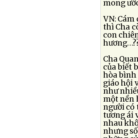
mong ước 
VN: Cám ơ
thì Cha c
con chiê
hương…?
Cha Quang
của biết 
hòa bình
giáo hội
như nhiều
một nền h
người có 
tương ái 
nhau khô
nhưng số