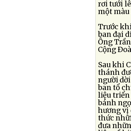
rơi tưới
một màu 
Trước khi
ban đại 
Ông Trần 
Cộng Ðoà
Sau khi 
thánh đư
người dời
ban tổ ch
liệu triể
bánh ngọt
hương vị
thức nhữ
đưa nhữn