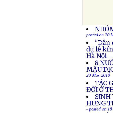
NHÓM
posted on 20 
"Dân 
dự lễ kí
Hà Nội
--
8 NƯ
MẬU DỊ
20 Mar 2010
TÁC 
ĐỜI Ở 
SINH
HUNG TH
- posted on 1