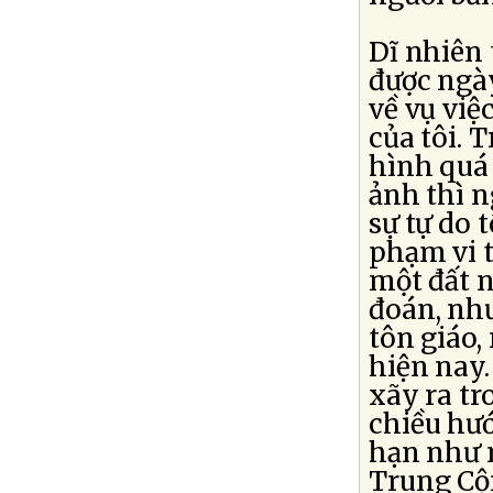
Dĩ nhiên
được ngà
về vụ việ
của tôi. 
hình quá
ảnh thì n
sự tự do 
phạm vi t
một đất n
đoán, nh
tôn giáo,
hiện nay.
xãy ra tr
chiều hướ
hạn như n
Trung Cộn