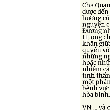
Cha Quang
được đến 
hương cũ
nguyện c
Ðương nh
Hương ch
khăn giữa
quyền với
những ng
hoặc nhữ
nhiệm cầu
tinh thầ
một phần 
bênh vực 
hòa bình.
VN:. .. v