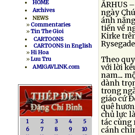
HOME
ÅRHUS – 
Archives
ngày Chúa
NEWS
ánh nắng
»
Commentaries
tiến về n
»
Tin The Gioi
Kirke tr
CARTOONS
Rysegade
CARTOONS in English
»
Hi Hoa
Theo quy
»
Luu Tru
với lời k
AMIGAVLINK.com
nam.... m
dành trọn
trong ng
giáo cứ Ð
quê hương
chủ lực 
tác cùng
1
2
3
4
5
cánh chim
6
7
8
9
10