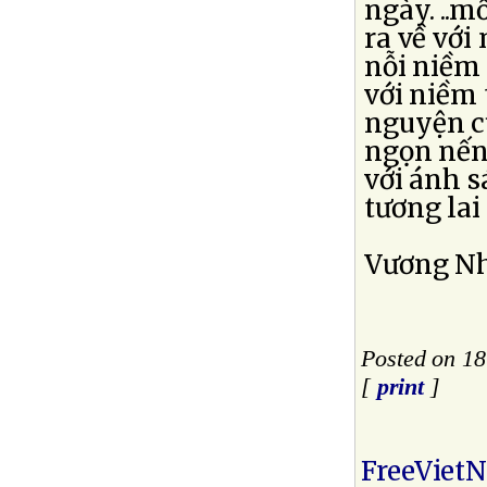
ngày. ..m
ra về vớ
nỗi niềm
với niềm 
nguyện c
ngọn nến
với ánh 
tương lai
Vương N
Posted on 1
[
print
]
FreeViet