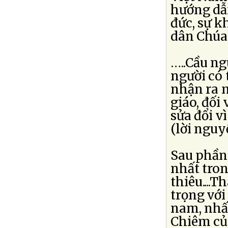
hướng dẫ
đức, sự 
dân Chúa
…..Cầu n
người có 
nhận ra n
giáo, đối 
sửa đổi v
(lời nguy
Sau phần
nhất tron
thiêu....
trọng vớ
nam, nhất
Chiêm củ