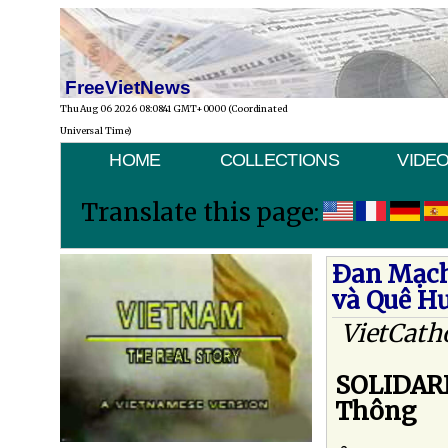
FreeVietNews
Thu Aug 06 2026 08:08:41 GMT+0000 (Coordinated
Universal Time)
HOME
COLLECTIONS
VIDE
Translate this page:
Ðan Mạch
và Quê H
VietCath
SOLIDAR
Thông