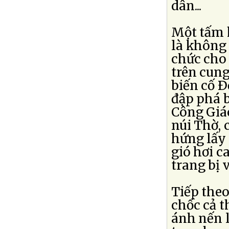
dân...
Một tấm h
là không 
chức cho
trên cun
biến cố Ð
đập phá b
Công Giá
núi Thờ, 
hứng lấy
gió hơi c
trang bị 
Tiếp theo
chốc cả 
ánh nến 