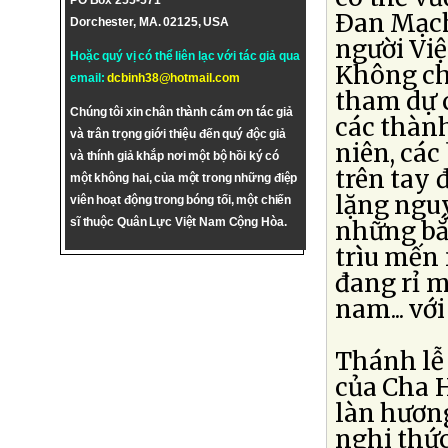
PO Box 255-571
Ðan Mạch
Dorchester, MA. 02125, USA
người Việ
Hoặc quý vị có thể liên lạc với tác giả qua
Không chỉ
email:
dcbinh38@hotmail.com
tham dự 
Chúng tôi xin chân thành cám ơn tác giả
các thành
và trân trọng giới thiệu đến quý độc giả
niên, các
và thính giả khắp nơi một bộ hồi ký có
trên tay 
một không hai, của một trong những điệp
lặng ngu
viên hoạt động trong bóng tối, một chiến
sĩ thuộc Quân Lực Việt Nam Cộng Hòa.
những bắt
trìu mến 
đang rỉ m
nam... vớ
Thánh lễ 
của Cha H
làn hương
nghi thứ