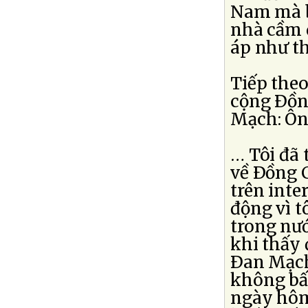
Nam mà bá
nhà cầm 
áp như th
Tiếp theo
cộng Ðồn
Mạch: Ôn
… Tôi đã 
về Ðồng C
trên inte
động vì t
trong nướ
khi thấy 
Ðan Mạch 
không bất
ngày hôm 