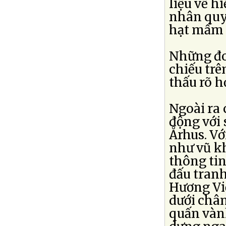
liệu về h
nhân quy
hạt mầm n
Những đoạ
chiếu trê
thấu rõ hơ
Ngoài ra
động với 
Århus. Vớ
như vũ kh
thông tin
đấu tranh
Hương Vi
dưới châ
quấn vàn