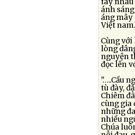
tay nhau 
ánh sáng
áng mây 
Việt nam
Cùng với
lòng dân
nguyện t
đọc lên v
”…..Cầu 
tù đày, đ
Chiêm đã
cùng gia 
những đau
nhiều ngư
Chúa luô
nỗi đau, 