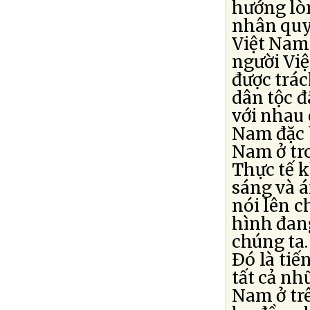
hướng lò
nhân quyề
Việt Nam.
người Việ
được trá
dân tộc đ
với nhau 
Nam đặc 
Nam ở tro
Thực tế k
sáng và 
nói lên c
hình đang
chúng ta.
Ðó là ti
tất cả nh
Nam ở trê