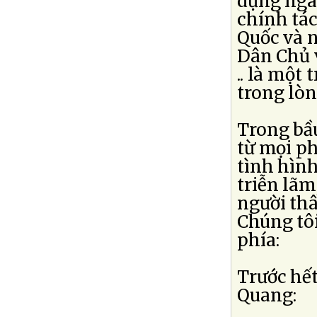
dựng ngay
chính tá
Quốc và 
Dân Chủ 
.. là một
trong lòn
Trong bầ
từ mọi ph
tình hìn
triễn lã
người thâ
Chúng tôi
phía:
Trước hế
Quang: