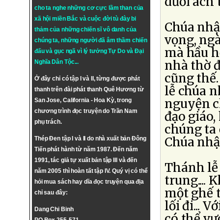
dưới ách 
cho ta nghe những cơ cực lầm than của
xã hội miền Bắc và cuộc đời tù đày bi
Chúa nhậ
thảm của những chiến sĩ vô danh của
vọng, ng
chúng ta, những người đã âm thầm chiến
mà hầu hế
đấu và gục ngã vì lý tưởng
Tự Do
và
Đại
nhà thờ đ
Nghĩa Dân Tộc
...
cũng thế.
Ở đây chỉ có tập I và II, từng được phát
lễ chúa n
thanh trên đài phát thanh Quê Hương từ
nguyện c
San Jose, California - Hoa Kỳ, trong
chương trình đọc truyện do Trần Nam
đạo giáo,
phụ trách.
chúng ta 
Chúa nhật
Thép Đen tập I và II do nhà xuất bản Đông
Tiến phát hành từ năm 1987. Đến năm
1991, tác giả tự xuất bản tập III và đến
Thánh lễ 
năm 2005 thì hoàn tất tập IV. Quý vị có thể
trung....
hỏi mua sách hay dĩa đọc truyện qua địa
một ghế t
chỉ sau đây:
lối đi... 
Dang Chi Binh
có thể vư