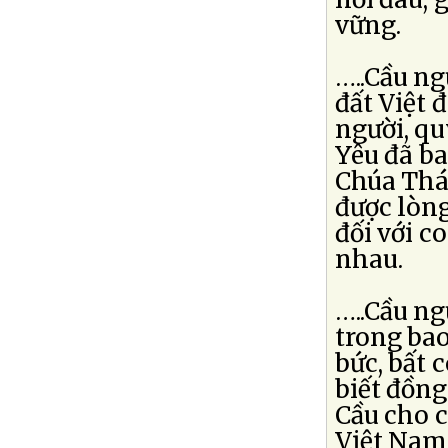
vững.
…..Cầu n
đất Việt 
người, q
Yêu đã ba
Chúa Thán
được lòn
đối với c
nhau.
…..Cầu ng
trong ba
bức, bất 
biết đồng
Cầu cho 
Việt Nam