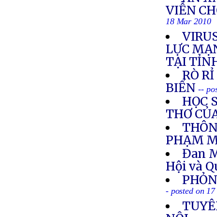
VIỄN C
18 Mar 2010
VIRUS
LỰC MẠN
TẠI TỈN
RÒ R
BIỂN
-- po
HỌC S
THƠ CỦ
THÔN
PHẠM M
Đan M
Hội và 
PHỎN
- posted on 1
TUYÊ