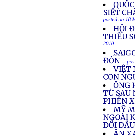
QUỐC
SIẾT CH
posted on 18 
HỘI 
THIẾU S
2010
SAIG
ĐỐN
-- po
VIỆT
CON NG
ÔNG 
TÙ SAU
PHIÊN 
MỸ M
NGOÀI K
ĐỐI ĐẦU
ÂN XÁ