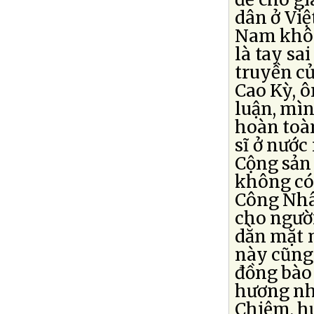
dân ở Việ
Nam khôn
là tay sa
truyền c
Cao Kỳ, ô
luận, mìn
hoàn toà
sĩ ở nước
Cộng sản 
không có 
Công Nhân
cho người
dằn mặt n
này cũng 
đồng bào
hương nh
Chiêm, h