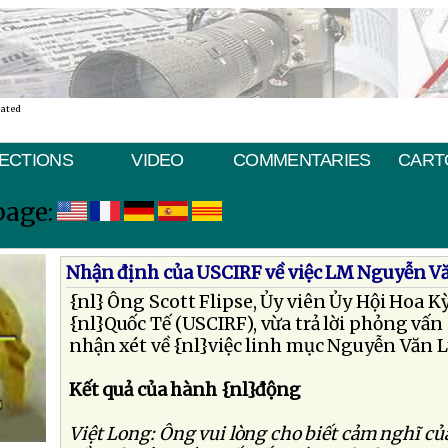
nated
ECTIONS
VIDEO
COMMENTARIES
CART
page:
Nhận định của USCIRF về việc LM Nguyễn Vă
{nl} Ông Scott Flipse, Ủy viên Ủy Hội Hoa K
{nl}Quốc Tế (USCIRF), vừa trả lời phỏng vấn 
nhận xét về {nl}việc linh mục Nguyễn Văn Lý
Kết quả của hành {nl}động
Việt Long: Ông vui lòng cho biết cảm nghĩ củ