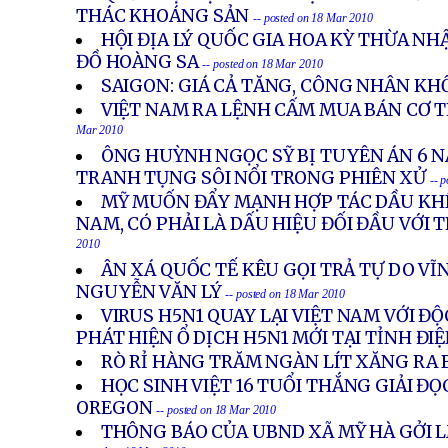
THÁC KHOÁNG SẢN
-- posted on 18 Mar 2010
HỘI ĐỊA LÝ QUỐC GIA HOA KỲ THỪA NH
ĐỒ HOÀNG SA
-- posted on 18 Mar 2010
SAIGON: GIÁ CẢ TĂNG, CÔNG NHÂN KH
VIỆT NAM RA LỆNH CẤM MUA BÁN CƠ 
Mar 2010
ÔNG HUỲNH NGỌC SỸ BỊ TUYÊN ÁN 6 
TRANH TỤNG SÔI NỔI TRONG PHIÊN XỬ
-- 
MỸ MUỐN ĐẨY MẠNH HỢP TÁC DẦU KHÍ
NAM, CÓ PHẢI LÀ DẤU HIỆU ĐỐI ĐẦU VỚI
2010
ÂN XÁ QUỐC TẾ KÊU GỌI TRẢ TỰ DO VĨ
NGUYỄN VĂN LÝ
-- posted on 18 Mar 2010
VIRUS H5N1 QUAY LẠI VIỆT NAM VỚI Đ
PHÁT HIỆN Ổ DỊCH H5N1 MỚI TẠI TỈNH ĐIỆ
RÒ RỈ HÀNG TRĂM NGÀN LÍT XĂNG RA 
HỌC SINH VIỆT 16 TUỔI THẮNG GIẢI Đ
OREGON
-- posted on 18 Mar 2010
THÔNG BÁO CỦA UBND XÃ MỸ HÀ GỞI 