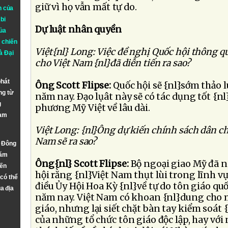
giữ vì họ vẫn mất tự do.
n của
bi
Dự luật nhân quyền
ủa
 chiến
Việt{nl} Long: Việc đề nghị Quốc hội thông q
à
Đại
cho Việt Nam {nl}đã diễn tiến ra sao?
phát
Ông Scott Flipse:
Quốc hội sẽ {nl}sớm thảo l
ng từ
năm nay. Ðạo lụât này sẽ có tác dụng tốt {n
g
phương Mỹ Việt về lâu dài.
Nam
Việt Long: {nl}Ông dự kiến chính sách dân ch
Nam sẽ ra sao?
n Đông
năm
Ông{nl} Scott Flipse:
Bộ ngoại giao Mỹ đã n
đến
hội rằng {nl}Việt Nam thụt lùi trong lĩnh v
 có thể
điều Ủy Hội Hoa Kỳ {nl}về tự do tôn giáo quố
a địa
năm nay. Việt Nam có khoan {nl}dung cho m
giáo, nhưng lại siết chặt bàn tay kiểm soát 
của những tổ chức tôn giáo độc lập, hay với 