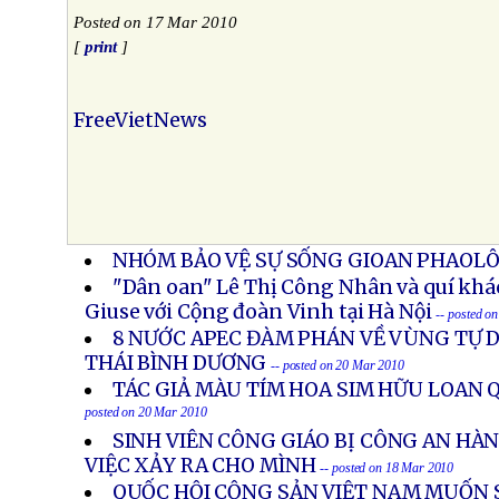
Posted on 17 Mar 2010
[
print
]
FreeVietNews
NHÓM BẢO VỆ SỰ SỐNG GIOAN PHAOLÔ 
"Dân oan" Lê Thị Công Nhân và quí khá
Giuse với Cộng đoàn Vinh tại Hà Nội
-- posted o
8 NƯỚC APEC ĐÀM PHÁN VỀ VÙNG TỰ 
THÁI BÌNH DƯƠNG
-- posted on 20 Mar 2010
TÁC GIẢ MÀU TÍM HOA SIM HỮU LOAN 
posted on 20 Mar 2010
SINH VIÊN CÔNG GIÁO BỊ CÔNG AN HÀ
VIỆC XẢY RA CHO MÌNH
-- posted on 18 Mar 2010
QUỐC HỘI CỘNG SẢN VIỆT NAM MUỐN S