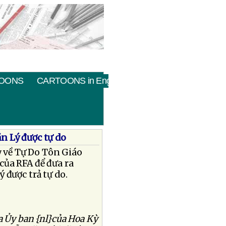
OONS
CARTOONS in English
n Lý được tự do
ỳ về Tự Do Tôn Giáo
của RFA để đưa ra
 được trả tự do.
a Ủy ban {nl}của Hoa Kỳ