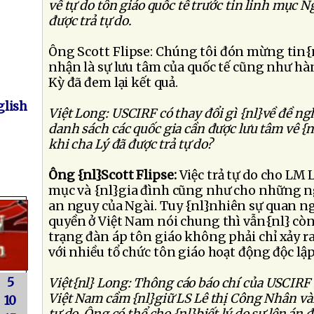
về tự do tôn giáo quốc tế trước tin linh mục 
được trả tự do.
Ông Scott Flipse: Chúng tôi đón mừng tin{nl
nhận là sự lưu tâm của quốc tế cũng như h
Kỳ đã đem lại kết quả.
lish
Việt Long: USCIRF có thay đổi gì {nl}về đề n
danh sách các quốc gia cần được lưu tâm vê {nl
khi cha Lý đã được trả tự do?
Ông {nl}Scott Flipse:
Việc trả tự do cho LM L
mục và {nl}gia đình cũng như cho những n
an nguy của Ngài. Tuy {nl}nhiên sự quan ng
quyền ở Việt Nam nói chung thì vẫn{nl} cò
trạng đàn áp tôn giáo không phải chỉ xảy ra 
với nhiều tổ chức tôn giáo hoạt động độc lập
5
Việt{nl} Long: Thông cáo báo chí của USCIRF 
Việt Nam cầm {nl}giữ LS Lê thị Công Nhân vài
10