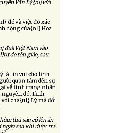
Nguyễn Văn Lý {nl}vừa
} đó và việc đó xác
ành động của{nl} Hoa
ghị đưa Việt Nam vào
}tự do tôn giáo, sau
ý là tin vui cho linh
gười quan tâm đến sự
ại về tình trạng nhân
n nguyên đó. Tình
với cha{nl} Lý, mà đối
.
hôm thứ sáu có lên án
 ngày sau khi được trả