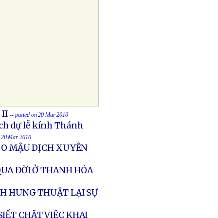
II
-- posted on 20 Mar 2010
ch dự lễ kính Thánh
n 20 Mar 2010
DO MẬU DỊCH XUYÊN
QUA ĐỜI Ở THANH HÓA
--
NH HUNG THUẬT LẠI SỰ
IẾT CHẶT VIỆC KHAI