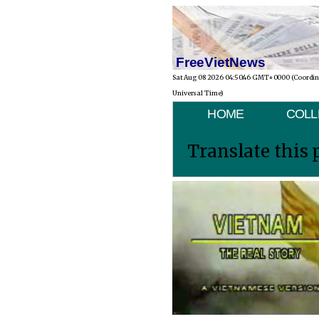
FreeVietNews
Sat Aug 08 2026 04:50:46 GMT+0000 (Coordi
Universal Time)
HOME
COLL
Translate this 