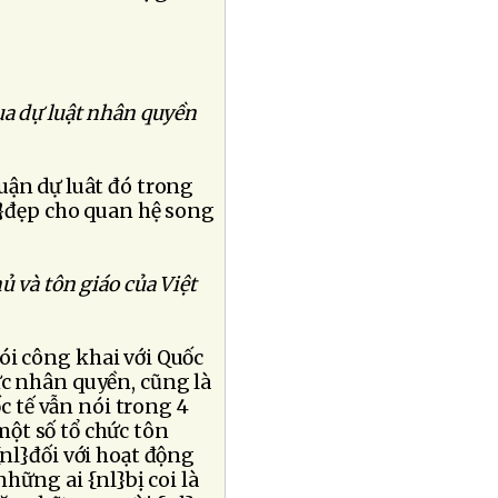
ua dự luật nhân quyền
uận dự luât đó trong
l}đẹp cho quan hệ song
ủ và tôn giáo của Việt
ói công khai với Quốc
ực nhân quyền, cũng là
c tế vẫn nói trong 4
ột số tổ chức tôn
{nl}đối với hoạt động
những ai {nl}bị coi là