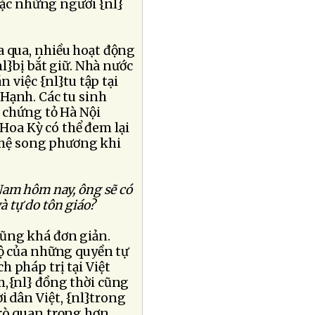
hoặc những người {nl}
a qua, nhiều hoạt động
l}bị bắt giữ. Nhà nước
 việc {nl}tu tập tại
Hạnh. Các tu sinh
ó chứng tỏ Hà Nội
 Hoa Kỳ có thể đem lại
hệ song phương khi
Nam hôm nay, ông sẽ có
à tự do tôn giáo?
cũng khá đơn giản.
bộ của những quyền tự
 pháp trị tại Việt
m,{nl} đồng thời cũng
i dân Việt, {nl}trong
rò quan trọng hơn