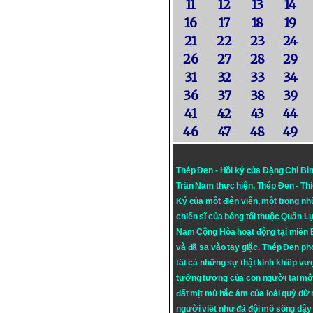
11
12
13
14
16
17
18
19
21
22
23
24
26
27
28
29
31
32
33
34
36
37
38
39
41
42
43
44
46
47
48
49
Thép Đen - Hồi ký của Đặng Chí Bì
Trần Nam thực hiện.
Thép Đen
- Th
Ký của một điện viên, một trong n
chiến sĩ của bóng tối thuộc Quân L
Nam Cộng Hòa hoạt động tại miền
và đã sa vào tay giặc. Thép Đen ph
tất cả những sự thật kinh khiếp vượ
tưởng tượng của con người tại mộ
đất mịt mù hắc ám của loài quỷ dữ
người viết như đã đội mồ sống dậy