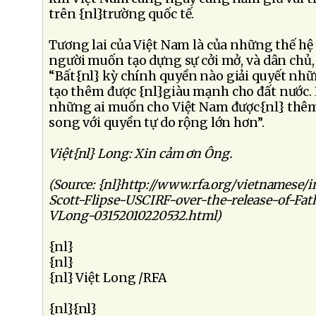
trên {nl}trường quốc tế.
Tương lai của Việt Nam là của những thế hệ
người muốn tạo dựng sự cởi mở, và dân chủ,
“Bất{nl} kỳ chính quyền nào giải quyết nhữ
tạo thêm được {nl}giàu mạnh cho đất nước.
những ai muốn cho Việt Nam được{nl} thê
song với quyền tự do rộng lớn hơn”.
Việt{nl} Long: Xin cảm ơn Ông.
(Source: {nl}http://www.rfa.org/vietnamese/
Scott-Flipse-USCIRF-over-the-release-of-F
VLong-03152010220532.html)
{nl}
{nl}
{nl} Việt Long /RFA
{nl}{nl}