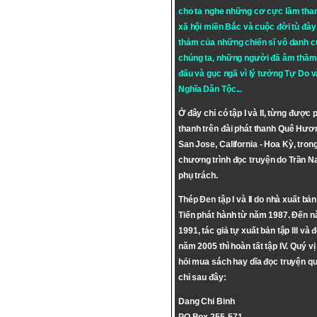
cho ta nghe những cơ cực lầm tha
xã hội miền Bắc và cuộc đời tù đày 
thảm của những chiến sĩ vô danh c
chúng ta, những người đã âm thầm
đấu và gục ngã vì lý tưởng
Tự Do
v
Nghĩa Dân Tộc
...
Ở đây chỉ có tập I và II, từng được 
thanh trên đài phát thanh Quê Hươ
San Jose, California - Hoa Kỳ, tron
chương trình đọc truyện do Trần 
phụ trách.
Thép Đen tập I và II do nhà xuất bả
Tiến phát hành từ năm 1987. Đến 
1991, tác giả tự xuất bản tập III và 
năm 2005 thì hoàn tất tập IV. Quý vị
hỏi mua sách hay dĩa đọc truyện qu
chỉ sau đây:
Dang Chi Binh