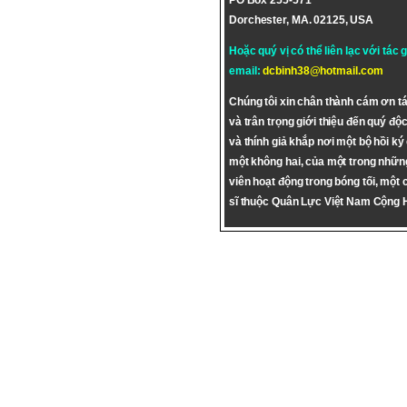
PO Box 255-571
Dorchester, MA. 02125, USA
Hoặc quý vị có thể liên lạc với tác 
email:
dcbinh38@hotmail.com
Chúng tôi xin chân thành cám ơn tá
và trân trọng giới thiệu đến quý độc
và thính giả khắp nơi một bộ hồi ký
một không hai, của một trong nhữn
viên hoạt động trong bóng tối, một 
sĩ thuộc Quân Lực Việt Nam Cộng 