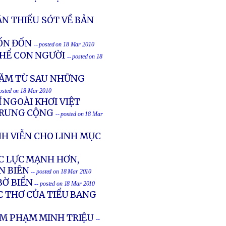
ẬN THIẾU SÓT VỀ BẢN
ỐN ĐỐN
-- posted on 18 Mar 2010
THỂ CON NGƯỜI
-- posted on 18
NĂM TÙ SAU NHỮNG
posted on 18 Mar 2010
 NGOÀI KHƠI VIỆT
 TRUNG CỘNG
-- posted on 18 Mar
NH VIỄN CHO LINH MỤC
ỘC LỰC MẠNH HƠN,
N BIÊN
-- posted on 18 Mar 2010
BỜ BIỂN
-- posted on 18 Mar 2010
ỌC THƠ CỦA TIỂU BANG
LM PHẠM MINH TRIỆU
--