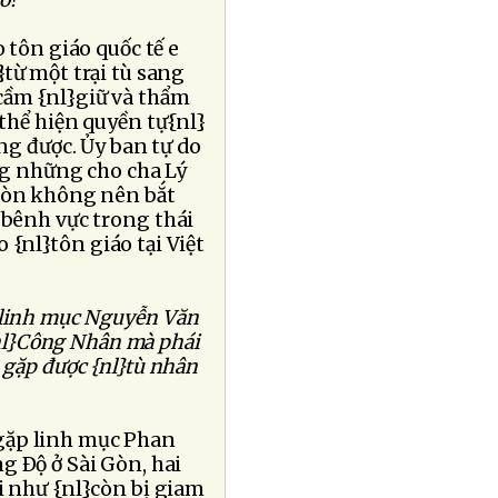
ó?
 tôn giáo quốc tế e
từ một trại tù sang
ị cầm {nl}giữ và thẩm
 thể hiện quyền tự{nl}
ng được. Ủy ban tự do
g những cho cha Lý
 còn không nên bắt
 bênh vực trong thái
o {nl}tôn giáo tại Việt
i linh mục Nguyễn Văn
 {nl}Công Nhân mà phái
 gặp được {nl}tù nhân
gặp linh mục Phan
g Ðộ ở Sài Gòn, hai
i như {nl}còn bị giam