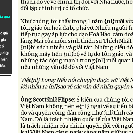
thách đố về về chính trị đôi với Nhà nước, 
đối lập chính trị có tổ chức.
giả qua
Như chúng tôi thấy trong 1 năm {nl}rưỡi vừ
tôn giáo ôn hoà đã bị phá vỡ. Nhiều người {n
c giả
tiếp tục gây áp lực cho đạo Hoà Hảo, cấm đoán
 giả
làng Mai của môn sinh thiền sư Thích Nhầt 
 có
{nl}bị sách nhiễu và giải tán. Những điều đ
g điệp
không mấy tiến {nl}bộ về tự do tôn giáo, và
chiến
những tác động mạnh trong{nl} mối quan 
Hòa.
nêu những vấn đề đó với Việt Nam.
Việt{nl} Long: Nếu nói chuyện được với Việt 
lời nhắn ra {nl}sao về các vấn đề nhân quyền v
Ông Scott{nl} Flipse:
Ý kiến của chúng tôi 
Việt Nam không nên e{nl} ngại về sự tiến 
do và quyền công dân cũng như {nl}tính cách
Nam. Ðó là trách nhiệm quốc tế của Việt Na
là trách nhiệm của chính quyền đối với ngườ
khi Việt Nam càng ngày càng nắm giữ vai t