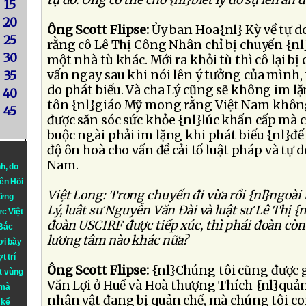
tự do. Ông có thể cho {nl}biết lý do sự lên án đ
15
20
Ông Scott Flipse:
Ủy ban Hoa{nl} Kỳ về tự do
25
rằng cô Lê Thị Công Nhân chỉ bị chuyển {nl}
30
một nhà tù khác. Mới ra khỏi tù thì cô lại b
vấn ngay sau khi nói lên ý tưởng của mình,
35
do phát biểu. Và cha Lý cũng sẽ không im lặ
40
tôn {nl}giáo Mỹ mong rằng Việt Nam khôn
45
được săn sóc sức khỏe {nl}lúc khẩn cấp mà
buộc ngài phải im lặng khi phát biểu {nl}để
độ ôn hoà cho vấn đề cải tổ luật pháp và tự d
Nam.
nh
, do
iên Hồi
Việt Long: Trong chuyến đi vừa rồi {nl}ngoà
hững
Lý, luât sư Nguyễn Văn Ðài và luật sư Lê Thị
ực Việt
đoàn USCIRF được tiếp xúc, thì phái đoàn còn
 Bắc
lương tâm nào khác nữa?
ơi bày
t trí
Ông Scott Flipse:
{nl}Chúng tôi cũng được 
t vùng
Văn Lợi ở Huế và Hoà thượng Thích {nl}quản
 mà
nhân vật đang bị quản chế, mà chúng tôi co
 kể