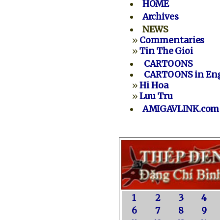
HOME
Archives
NEWS
»
Commentaries
»
Tin The Gioi
CARTOONS
CARTOONS in Eng
»
Hi Hoa
»
Luu Tru
AMIGAVLINK.com
1
2
3
4
6
7
8
9