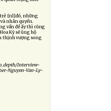
 trẻ {nl}đó, những
 và nhân quyền.
ng vấn đề ấy thì cũng
 Hoa Kỳ sẽ ủng hộ
m thịnh vượng song
in_depth/Interview-
ather-Nguyen-Van-Ly-