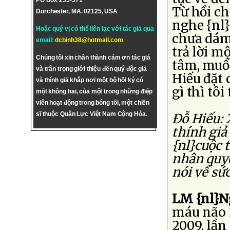
PO Box 255-571
Từ hồi ch
Dorchester, MA. 02125, USA
nghe {nl}
Hoặc quý vị có thể liên lạc với tác giả qua
chưa dám 
email:
dcbinh38@hotmail.com
trả lời m
Chúng tôi xin chân thành cám ơn tác giả
tâm, muốn
và trân trọng giới thiệu đến quý độc giả
Hiếu đặt 
và thính giả khắp nơi một bộ hồi ký có
gì thì tôi
một không hai, của một trong những điệp
viên hoạt động trong bóng tối, một chiến
sĩ thuộc Quân Lực Việt Nam Cộng Hòa.
Ðỗ Hiếu: 
thính giả
{nl}cuộc 
nhân quy
nói về sứ
LM {nl}N
máu não 3
2009, lần