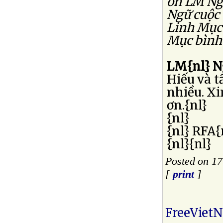
ơn LM Ngu
Ngữ cuộc 
Linh Mục 
Mục bình
LM{nl} N
Hiếu và t
nhiều. X
ơn.{nl}
{nl}
{nl} RFA{
{nl}{nl}
Posted on 1
[
print
]
FreeViet