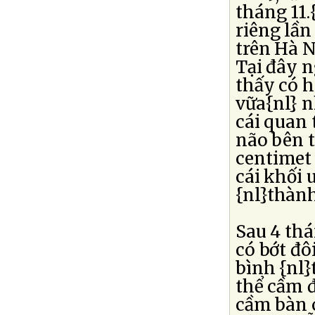
tháng 11.
riêng lần
trên Hà N
Tại đây n
thấy có h
vữa{nl} n
cái quan 
não bên t
centimet 
cái khối 
{nl}thành
Sau 4 thá
có bớt đ
bình {nl}
thể cầm 
cầm bàn 