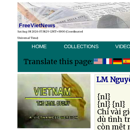
FreeVietNews
Sat Aug 08 2026 07:38:29 GMT+0000 (Coordinated
Universal Time)
HOME
COLLECTIONS
VIDE
Translate this page:
LM Nguyễ
{nl}
{nl} {nl}
Chỉ vài g
dù tình t
còn mệt 