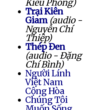
Kiều Phong)
Trại Kiên
Giam
(audio -
Nguyễn Chí
Thiệp)
Thép Đen
(audio - Đặng
Chí Bình)
Người Lính
Việt Nam
Cộng Hòa
Chúng Tôi
Muốn Sống