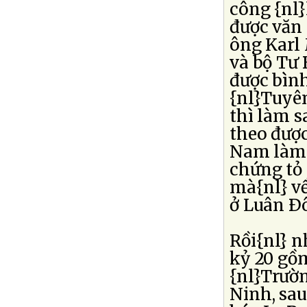
công {nl
được văn
ông Karl
và bộ Tư 
được bình
{nl}Tuyê
thì làm s
theo được
Nam làm v
chứng tỏ
mà{nl} về
ở Luân Ð
Rồi{nl} 
kỷ 20 gồ
{nl}Trườ
Ninh, sau