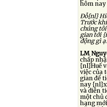
hôm nay t
Ðỗ{nl} Hi
Trước khi
chúng tôi
gian tới 
động gì ạ
LM Nguyễ
chấp nhậ
{nl}Huế v
việc của 
gian để t
nay {nl}
và diễn t
một chủ đ
hang mới 