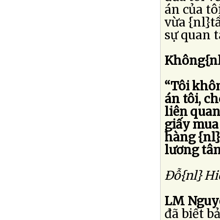
án của tô
vừa {nl}t
sự quan t
Không{nl
“Tôi khôn
án tôi, c
liên quan
giấy mua
hàng {nl}
lương tâ
Ðỗ{nl} Hi
LM Nguyễ
đã biết b