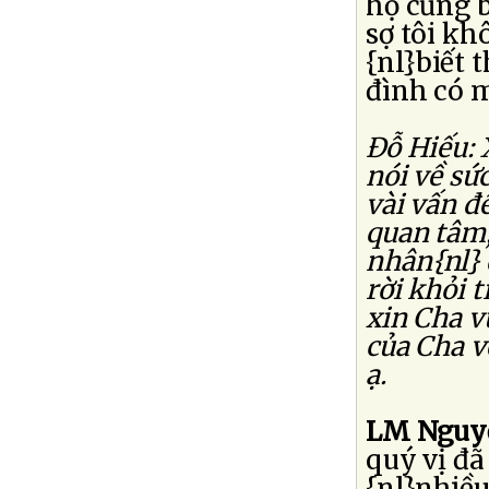
họ cũng b
sợ tôi kh
{nl}biết 
đình có m
Ðỗ Hiếu: 
nói về sứ
vài vấn đ
quan tâm,
nhân{nl} 
rời khỏi t
xin Cha v
của Cha v
ạ.
LM Nguyễ
quý vị đã 
{nl}nhiề