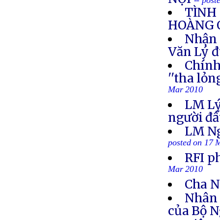
-- pos
TÌNH
HOÀNG 
Nhận 
Văn Lý đ
Chính
''tha lỏ
Mar 2010
LM Lý:
người đấ
LM Ng
posted on 17 
RFI p
Mar 2010
Cha Ng
Nhân 
của Bộ N