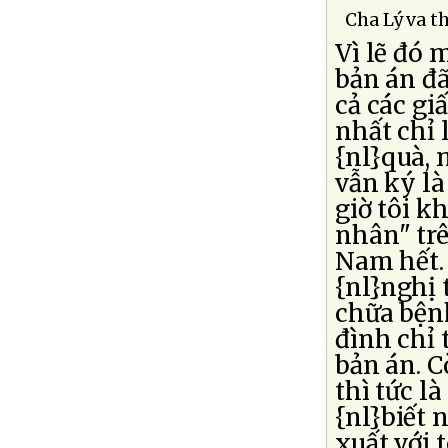
Cha Lý va t
Vì lẽ đó 
bản án đã
cả các gi
nhất chỉ 
{nl}quà, 
vẫn ký là
giờ tôi k
nhân" trê
Nam hết. 
{nl}nghị 
chữa bệnh
đình chỉ 
bản án. C
thì tức l
{nl}biết 
xuất với 