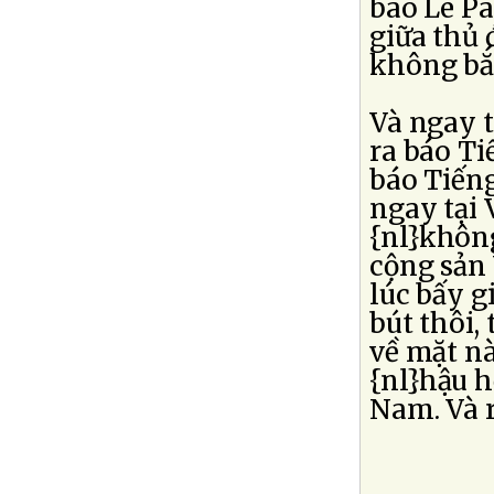
báo Le Pa
giữa thủ 
không bắ
Và ngay 
ra báo Ti
báo Tiếng
ngay tại
{nl}không
cộng sản
lúc bấy g
bút thôi,
về mặt nà
{nl}hậu h
Nam. Và r