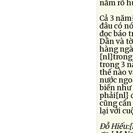
nắm rõ hư
Cả 3 năm{
đâu có nó
đọc báo t
Dân và tờ
hàng ngày
{nl}trong
trong 3 n
thế nào v
nước ngo
biến như 
phải{nl} 
cũng cần 
lại với c
Ðỗ Hiếu:{