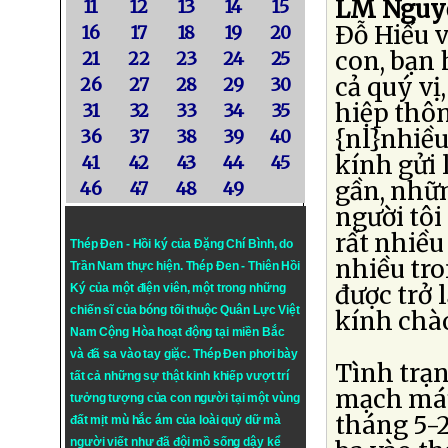
LM Nguyễ
11
12
13
14
15
Ðỗ Hiếu v
16
17
18
19
20
con, bạn 
21
22
23
24
25
cả quý vị
26
27
28
29
30
hiệp thôn
31
32
33
34
35
{nl}nhiều
36
37
38
39
40
kính gửi 
41
42
43
44
45
gần, nhữ
46
47
48
49
người tôi
rất nhiều
Thép Đen - Hồi ký của Đặng Chí Bình
, do
nhiều tr
Trần Nam thực hiện.
Thép Đen
- Thiên Hồi
được trở l
Ký của một điện viên, một trong những
chiến sĩ của bóng tối thuộc Quân Lực Việt
kính chào
Nam Cộng Hòa hoạt động tại miền Bắc
và đã sa vào tay giặc. Thép Đen phơi bày
Tình trạn
tất cả những sự thật kinh khiếp vượt trí
mạch máu 
tưởng tượng của con người tại một vùng
tháng 5-2
đất mịt mù hắc ám của loài quỷ dữ mà
người viết như đã đội mồ sống dậy kể