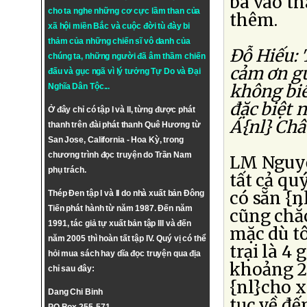
ba vào th
cho ta nghe những cơ cực lầm than của
thêm.
xã hội miền Bắc và cuộc đời tù đày bi
thảm của những chiến sĩ vô danh của
Ðỗ Hiếu: 
chúng ta, những người đã âm thầm chiến
cảm ơn gử
đấu và gục ngã vì lý tưởng
Tự Do
và
Đại
không biế
Nghĩa Dân Tộc
...
đặc biệt 
Ở đây chỉ có tập I và II, từng được phát
Á{nl} Châ
thanh trên đài phát thanh Quê Hương từ
San Jose, California - Hoa Kỳ, trong
chương trình đọc truyện do Trần Nam
LM Nguyễ
phụ trách.
tất cả qu
có sẵn {nl
Thép Đen tập I và II do nhà xuất bản Đông
Tiến phát hành từ năm 1987. Đến năm
cũng chắc
1991, tác giả tự xuất bản tập III và đến
mặc dù tô
năm 2005 thì hoàn tất tập IV. Quý vị có thể
trại là 4 
hỏi mua sách hay dĩa đọc truyện qua địa
khoảng 2 
chỉ sau đây:
{nl}cho x
Dang Chi Binh
tục về đế