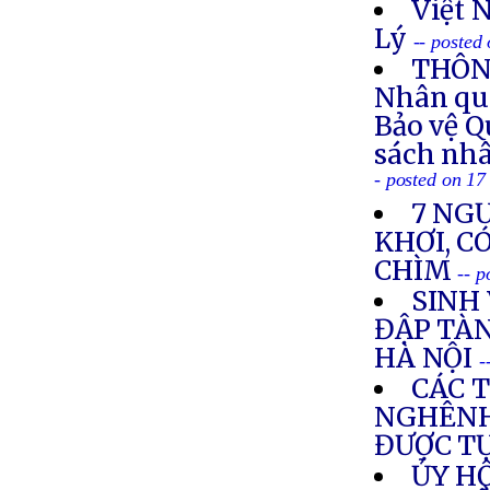
Việt 
Lý
-- posted
THÔNG
Nhân quy
Bảo vệ Q
sách nhâ
- posted on 1
7 NGƯ
KHƠI, C
CHÌM
-- 
SINH 
ĐẬP TÀN
HÀ NỘI
-
CÁC 
NGHÊNH
ĐƯỢC T
ỦY H