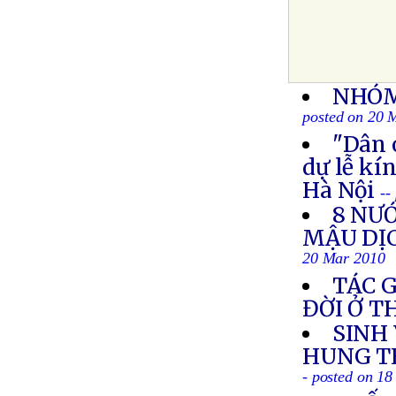
NHÓM
posted on 20 
"Dân 
dự lễ kí
Hà Nội
--
8 NƯ
MẬU DỊ
20 Mar 2010
TÁC 
ĐỜI Ở 
SINH
HUNG TH
- posted on 1