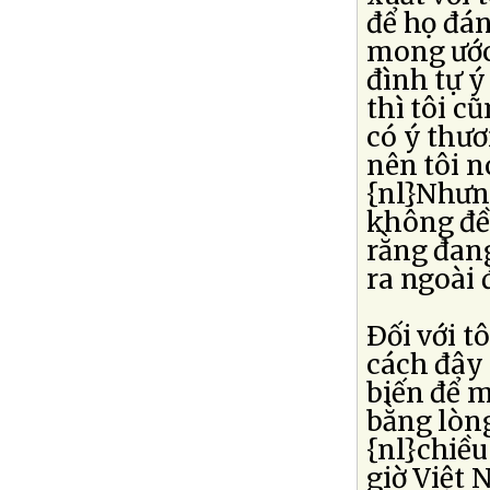
để họ đán
mong ước 
đình tự ý
thì tôi c
có ý thươ
nên tôi n
{nl}Nhưng
không đề 
rằng đan
ra ngoài 
Ðối với t
cách đây
biến để m
bằng lòng
{nl}chiều
giờ Việt 