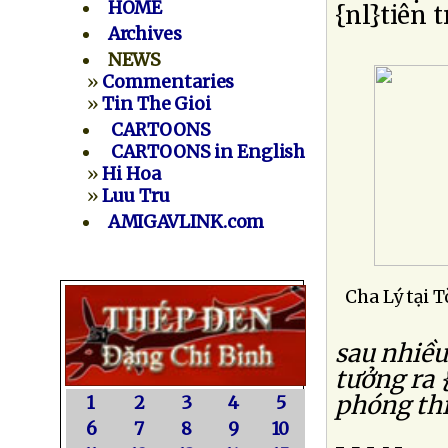
HOME
{nl}tiên 
Archives
NEWS
»
Commentaries
»
Tin The Gioi
CARTOONS
CARTOONS in English
»
Hi Hoa
»
Luu Tru
AMIGAVLINK.com
Cha Lý tại 
sau nhiề
tưởng ra 
phóng thí
1
2
3
4
5
6
7
8
9
10