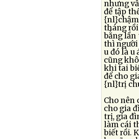
nhưng vẫn
để tập th
{nl}chậm 
tháng rồ
bằng lần 
thì người
u đó là u
cũng khôn
khi tai b
để cho gi
{nl}trị c
Cho nên c
cho gia đ
trị, gia 
làm cái t
biết rồi.