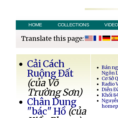
HOME
COLLECTIONS
VIDE
Translate this page:
Cải Cách
Bán ng
Ruộng Đất
Ngôn 
Cơ Sở 
(của Võ
Radio 
Trường Sơn)
Diễn Đ
Khối 8
Chân Dung
Nguyễ
homep
"bác" Hồ
(của