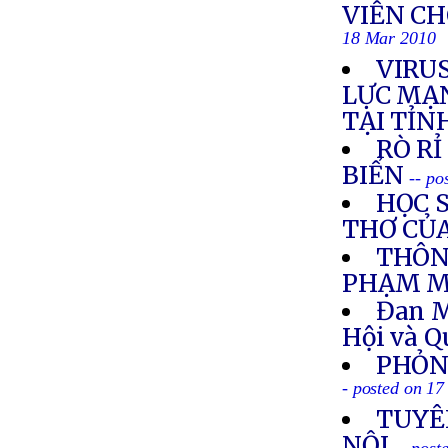
VIỄN C
18 Mar 2010
VIRUS
LỰC MẠN
TẠI TỈN
RÒ R
BIỂN
-- po
HỌC S
THƠ CỦ
THÔN
PHẠM M
Đan M
Hội và 
PHỎN
- posted on 1
TUYÊ
NỘI