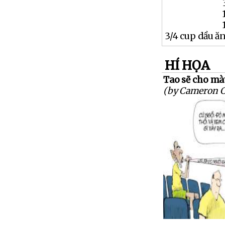
3/4 cup dầu ă
HÍ HỌA
Tao sẽ cho mày 
(by Cameron 