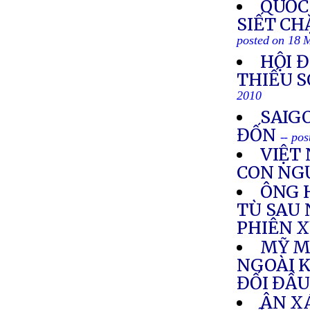
QUỐC
SIẾT CH
posted on 18 
HỘI 
THIẾU S
2010
SAIG
ĐỐN
-- po
VIỆT
CON NG
ÔNG 
TÙ SAU
PHIÊN 
MỸ M
NGOÀI K
ĐỐI ĐẦU
ÂN XÁ