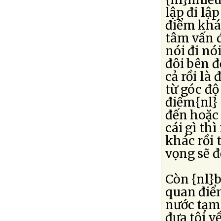
lập đi lập
điểm khác
tâm vấn đ
nói đi nó
đôi bên đ
cả rồi là
từ góc độ
điểm{nl}
đến hoặc 
cái gì th
khác rồi 
vọng sẽ đ
Còn {nl}b
quan điểm
nước tạm 
đưa tôi v