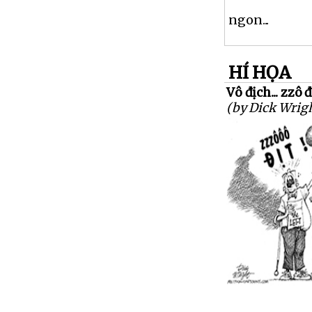
ngon...
HÍ HỌA
Vô địch... zzô đ
(by Dick Wrig