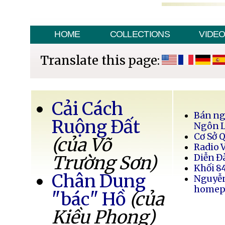
HOME
COLLECTIONS
VIDE
Translate this page:
Cải Cách
Bán ng
Ruộng Đất
Ngôn 
Cơ Sở 
(của Võ
Radio 
Trường Sơn)
Diễn Đ
Khối 8
Chân Dung
Nguyễ
homep
"bác" Hồ
(của
Kiều Phong)