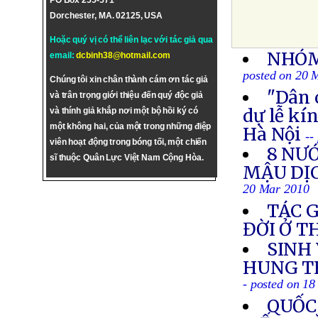
PO Box 255-571
Dorchester, MA. 02125, USA
Hoặc quý vị có thể liên lạc với tác giả qua
NHÓM
email:
dcbinh38@hotmail.com
posted on 20 
Chúng tôi xin chân thành cám ơn tác giả
"Dân 
và trân trọng giới thiệu đến quý độc giả
dự lễ kí
và thính giả khắp nơi một bộ hồi ký có
một không hai, của một trong những điệp
Hà Nội
--
viên hoạt động trong bóng tối, một chiến
8 NƯ
sĩ thuộc Quân Lực Việt Nam Cộng Hòa.
MẬU DỊ
20 Mar 2010
TÁC 
ĐỜI Ở 
SINH
HUNG TH
- posted on 1
QUỐC