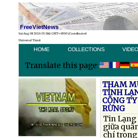
FreeVietNews
Sat Aug 08 2026 05:31:41 GMT+0000 (Coordinated
Universal Time)
HOME
COLLECTIONS
VIDE
Translate this page:
THAM MƯ
TỈNH LẠ
CÔNG TY
RỪNG
Tin Lạng 
giữa quân
chí tron