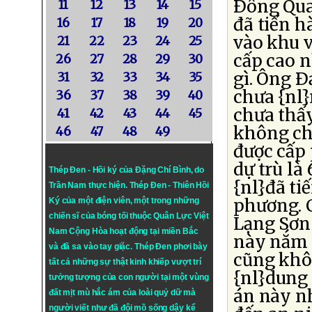
Ðông Qua
11
12
13
14
15
đã tiến h
16
17
18
19
20
vào khu v
21
22
23
24
25
cấp cao n
26
27
28
29
30
gì. Ông Ð
31
32
33
34
35
chưa {nl}
36
37
38
39
40
chưa thấy
41
42
43
44
45
không ch
46
47
48
49
được cấp 
dự trù là
Thép Đen - Hồi ký của Đặng Chí Bình
, do
{nl}đã ti
Trần Nam thực hiện.
Thép Đen
- Thiên Hồi
phương. C
Ký của một điện viên, một trong những
chiến sĩ của bóng tối thuộc Quân Lực Việt
Lạng Sơn 
Nam Cộng Hòa hoạt động tại miền Bắc
này nắm 
và đã sa vào tay giặc. Thép Đen phơi bày
cũng khôn
tất cả những sự thật kinh khiếp vượt trí
{nl}dung 
tưởng tượng của con người tại một vùng
án này n
đất mịt mù hắc ám của loài quỷ dữ mà
người viết như đã đội mồ sống dậy kể