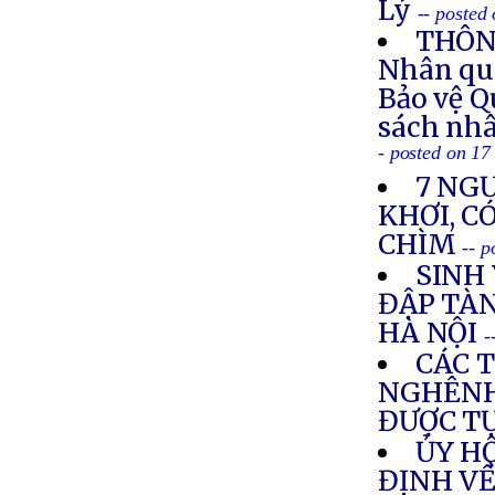
Lý
-- posted
THÔNG
Nhân quy
Bảo vệ Q
sách nhâ
- posted on 1
7 NGƯ
KHƠI, C
CHÌM
-- 
SINH 
ĐẬP TÀN
HÀ NỘI
-
CÁC 
NGHÊNH
ĐƯỢC T
ỦY H
ĐỊNH VỀ