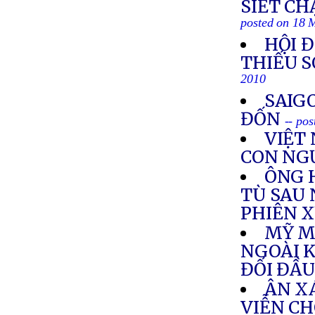
SIẾT CH
posted on 18 
HỘI 
THIẾU S
2010
SAIG
ĐỐN
-- po
VIỆT
CON NG
ÔNG 
TÙ SAU
PHIÊN 
MỸ M
NGOÀI K
ĐỐI ĐẦU
ÂN XÁ
VIỄN C