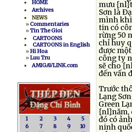
HOME
mưu {nl}t
Archives
Sơn là Ðạ
NEWS
mình khi
»
Commentaries
tin có cô
»
Tin The Gioi
rừng 50 n
CARTOONS
chỉ huy 
CARTOONS in English
được một 
»
Hi Hoa
công ty n
»
Luu Tru
sẽ cho {n
AMIGAVLINK.com
đến vấn đ
Trước thô
Lạng Sơn
Green Lạn
{nl}năm, 
đó có ảnh
1
2
3
4
5
ninh quốc
6
7
8
9
10