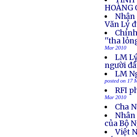
HOÀNG 
Nhận 
Văn Lý đ
Chính
''tha lỏ
Mar 2010
LM Lý:
người đấ
LM Ng
posted on 17 
RFI p
Mar 2010
Cha Ng
Nhân 
của Bộ N
Việt 