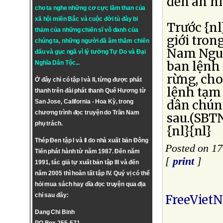
đến an ni
cho ta nghe những cơ cực lầm than của
xã hội miền Bắc và cuộc đời tù đày bi
Trước {n
thảm của những chiến sĩ vô danh của
giới tron
chúng ta, những người đã âm thầm chiến
Nam Nguy
đấu và gục ngã vì lý tưởng
Tự Do
và
Đại
ban lệnh 
Nghĩa Dân Tộc
...
rừng, cho
Ở đây chỉ có tập I và II, từng được phát
lệnh tạm 
thanh trên đài phát thanh Quê Hương từ
dân chúng
San Jose, California - Hoa Kỳ, trong
chương trình đọc truyện do Trần Nam
sau.(SBT
phụ trách.
{nl}{nl}
Thép Đen tập I và II do nhà xuất bản Đông
Posted on 1
Tiến phát hành từ năm 1987. Đến năm
[
print
]
1991, tác giả tự xuất bản tập III và đến
năm 2005 thì hoàn tất tập IV. Quý vị có thể
hỏi mua sách hay dĩa đọc truyện qua địa
chỉ sau đây:
FreeViet
Dang Chi Binh