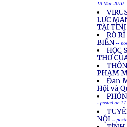
18 Mar 2010
VIRUS
LỰC MẠN
TẠI TỈN
RÒ R
BIỂN
-- po
HỌC S
THƠ CỦ
THÔN
PHẠM M
Đan M
Hội và 
PHỎN
- posted on 1
TUYÊ
NỘI
-- pos
TÌNH