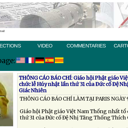
ated
ECTIONS
VIDEO
COMMENTARIES
CART
page:
THÔNG CÁO BÁO CHÍ: Giáo hội Phật giáo Vi
chức lễ Húy nhật lần thứ 31 của Ðức cố Ðệ N
Giác Nhiên
THÔNG CÁO BÁO CHÍ LÀM TẠI PARIS NGÀY 9
Giáo hội Phật giáo Việt Nam Thống nhất tổ 
thứ 31 của Ðức cố Ðệ Nhị Tăng Thống Thích