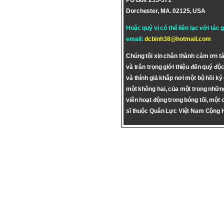
PO Box 255-571
Dorchester, MA. 02125, USA
Hoặc quý vị có thể liên lạc với tác 
email:
dcbinh38@hotmail.com
Chúng tôi xin chân thành cám ơn tá
và trân trọng giới thiệu đến quý độc
và thính giả khắp nơi một bộ hồi ký
một không hai, của một trong nhữn
viên hoạt động trong bóng tối, một 
sĩ thuộc Quân Lực Việt Nam Cộng 