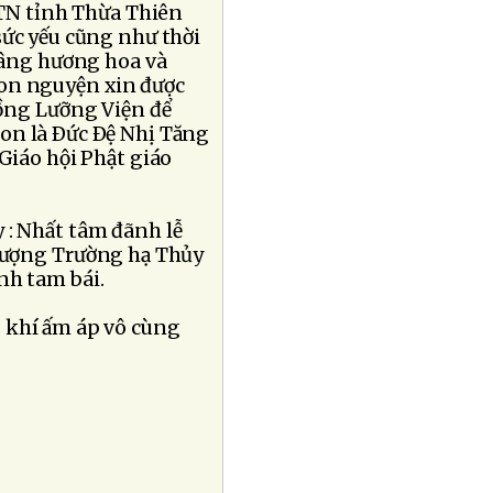
TN tỉnh Thừa Thiên
sức yếu cũng như thời
 dâng hương hoa và
con nguyện xin được
Ðồng Lưỡng Viện để
on là Ðức Ðệ Nhị Tăng
iáo hội Phật giáo
 : Nhất tâm đãnh lễ
ượng Trường hạ Thủy
nh tam bái.
 khí ấm áp vô cùng