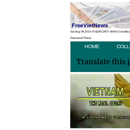
FreeVietNews
Sat Aug 08 2026 05:41:38 GMT+0000 (Coordin
Universal Time)
HOME
COLL
Translate this 