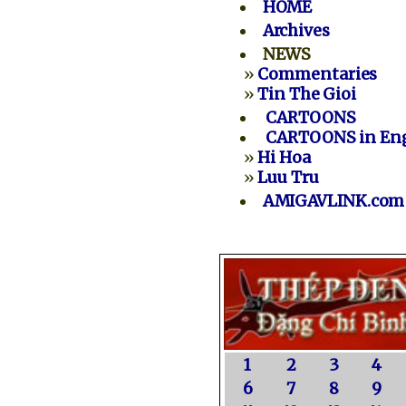
HOME
Archives
NEWS
»
Commentaries
»
Tin The Gioi
CARTOONS
CARTOONS in Eng
»
Hi Hoa
»
Luu Tru
AMIGAVLINK.com
1
2
3
4
6
7
8
9