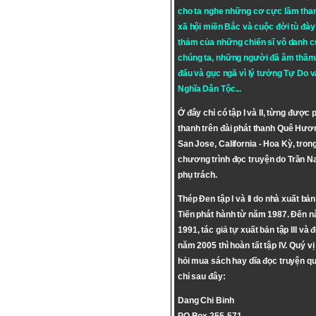
cho ta nghe những cơ cực lầm tha
xã hội miền Bắc và cuộc đời tù đày 
thảm của những chiến sĩ vô danh c
chúng ta, những người đã âm thầm
đấu và gục ngã vì lý tưởng
Tự Do
v
Nghĩa Dân Tộc
...
Ở đây chỉ có tập I và II, từng được 
thanh trên đài phát thanh Quê Hươ
San Jose, California - Hoa Kỳ, tron
chương trình đọc truyện do Trần 
phụ trách.
Thép Đen tập I và II do nhà xuất bả
Tiến phát hành từ năm 1987. Đến 
1991, tác giả tự xuất bản tập III và 
năm 2005 thì hoàn tất tập IV. Quý vị
hỏi mua sách hay dĩa đọc truyện qu
chỉ sau đây:
Dang Chi Binh