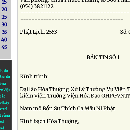
Văn phòng: Chùa Phước Thành, số 360 Phan 
15
(054) 3821122
20
--------------------------------------
25
------------------------------------
30
Phật Lịch: 2553 Số: 001/
35
40
45
BẢN TIN SỐ 1
nh
, do
Kính trình:
iên Hồi
hững
Ðại lão Hòa Thượng Xử Lý Thường Vụ Viện
ực Việt
kiêm Viện Trưởng Viện Hóa Ðạo GHPGVNT
 Bắc
ơi bày
Nam mô Bổn Sư Thích Ca Mâu Ni Phật
t trí
t vùng
Kính bạch Hòa Thượng,
 mà
 kể