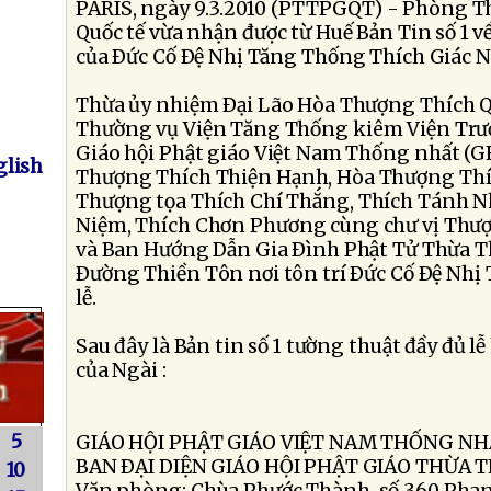
PARIS, ngày 9.3.2010 (PTTPGQT) - Phòng T
Quốc tế vừa nhận được từ Huế Bản Tin số 1 về
của Ðức Cố Ðệ Nhị Tăng Thống Thích Giác N
Thừa ủy nhiệm Ðại Lão Hòa Thượng Thích Q
Thường vụ Viện Tăng Thống kiêm Viện Trư
Giáo hội Phật giáo Việt Nam Thống nhất 
lish
Thượng Thích Thiện Hạnh, Hòa Thượng Thí
Thượng tọa Thích Chí Thắng, Thích Tánh N
Niệm, Thích Chơn Phương cùng chư vị Thượ
và Ban Hướng Dẫn Gia Ðình Phật Tử Thừa Th
Ðường Thiền Tôn nơi tôn trí Ðức Cố Ðệ Nh
lễ.
Sau đây là Bản tin số 1 tường thuật đầy đủ lễ
của Ngài :
5
GIÁO HỘI PHẬT GIÁO VIỆT NAM THỐNG N
BAN ÐẠI DIỆN GIÁO HỘI PHẬT GIÁO THỪA T
10