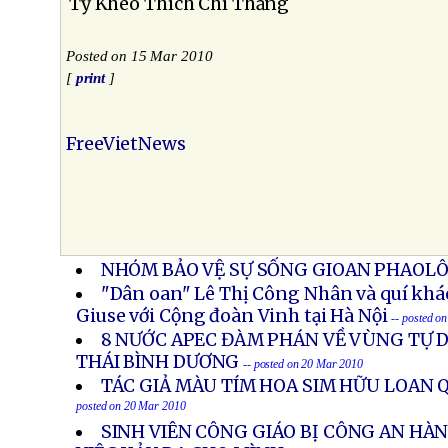
Tỳ Kheo Thích Chí Thắng
Posted on 15 Mar 2010
[
print
]
FreeVietNews
NHÓM BẢO VỆ SỰ SỐNG GIOAN PHAOLÔ 
"Dân oan" Lê Thị Công Nhân và quí khá
Giuse với Cộng đoàn Vinh tại Hà Nội
-- posted o
8 NƯỚC APEC ĐÀM PHÁN VỀ VÙNG TỰ 
THÁI BÌNH DƯƠNG
-- posted on 20 Mar 2010
TÁC GIẢ MÀU TÍM HOA SIM HỮU LOAN 
posted on 20 Mar 2010
SINH VIÊN CÔNG GIÁO BỊ CÔNG AN HÀ