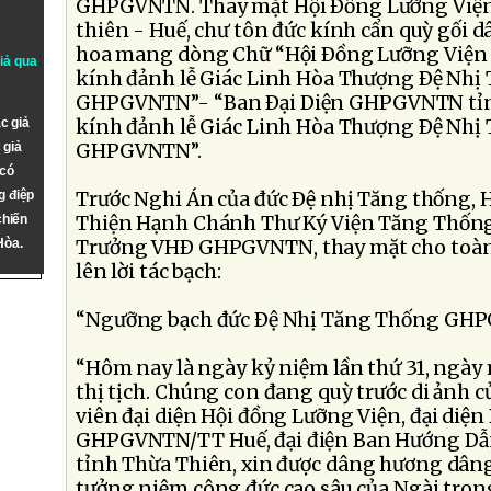
GHPGVNTN. Thay mặt Hội Ðồng Lưỡng Viện 
thiên - Huế, chư tôn đức kính cẩn quỳ gối d
hoa mang dòng Chữ “Hội Ðồng Lưỡng Việ
giả qua
kính đảnh lễ Giác Linh Hòa Thượng Ðệ Nhị
GHPGVNTN”- “Ban Ðại Diện GHPGVNTN tỉn
c giả
kính đảnh lễ Giác Linh Hòa Thượng Ðệ Nhị
 giả
GHPGVNTN”.
 có
g điệp
Trước Nghi Án của đức Ðệ nhị Tăng thống,
chiến
Thiện Hạnh Chánh Thư Ký Viện Tăng Thốn
Hòa.
Trưởng VHÐ GHPGVNTN, thay mặt cho toàn 
lên lời tác bạch:
“Ngưỡng bạch đức Ðệ Nhị Tăng Thống GH
“Hôm nay là ngày kỷ niệm lần thứ 31, ngày
thị tịch. Chúng con đang quỳ trước di ảnh 
viên đại diện Hội đồng Lưỡng Viện, đại diện
GHPGVNTN/TT Huế, đại điện Ban Hướng Dẫn
tỉnh Thừa Thiên, xin được dâng hương dâng
tưởng niệm công đức cao sâu của Ngài tron