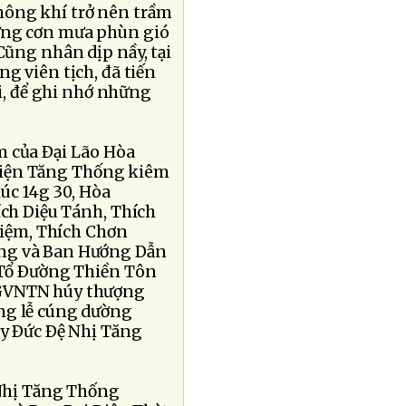
hông khí trở nên trầm
ững cơn mưa phùn gió
Cũng nhân dịp nầy, tại
g viên tịch, đã tiến
i, để ghi nhớ những
m của Ðại Lão Hòa
Viện Tăng Thống kiêm
c 14g 30, Hòa
ch Diệu Tánh, Thích
iệm, Thích Chơn
ăng và Ban Hướng Dẫn
 Tổ Ðường Thiền Tôn
PGVNTN húy thượng
ng lễ cúng dường
y Ðức Ðệ Nhị Tăng
 Nhị Tăng Thống