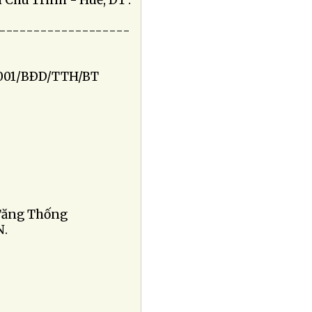
Chu Trinh - Huế, ÐT :
-------------------
BÐD/TTH/BT
 Tăng Thống
N.