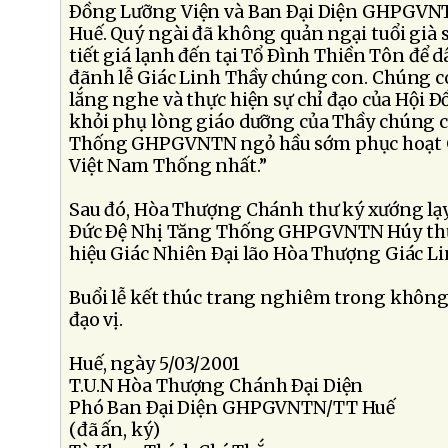
Ðồng Lưỡng Viện và Ban Ðại Diện GHPGVN
Huế. Quý ngài đã không quản ngại tuổi già 
tiết giá lạnh đến tại Tổ Ðình Thiền Tôn để
đãnh lễ Giác Linh Thầy chúng con. Chúng 
lắng nghe và thực hiện sự chỉ đạo của Hội 
khỏi phụ lòng giáo dưỡng của Thầy chúng c
Thống GHPGVNTN ngỏ hầu sớm phục hoạt G
Việt Nam Thống nhất.”
Sau đó, Hòa Thượng Chánh thư ký xướng lạy
Ðức Ðệ Nhị Tăng Thống GHPGVNTN Húy th
hiệu Giác Nhiên Ðại lão Hòa Thượng Giác Li
Buổi lễ kết thúc trang nghiêm trong không
đạo vị.
Huế, ngày 5/03/2001
T.U.N Hòa Thượng Chánh Ðại Diện
Phó Ban Ðại Diện GHPGVNTN/TT Huế
(đã ấn, ký)