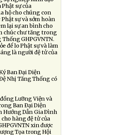
Phật sự của
ia hộ cho chúng con
c Phật sự và sớm hoàn
 lại sự an bình cho
h chúc chư tăng trong
Tăng Thống GHPGVNTN.
e để lo Phật sự và làm
áng là người đệ tử của
Ký Ban Ðại Diện
 Ðệ Nhị Tăng Thống có
 đồng Lưỡng Viện và
rong Ban Ðại Diện
n Hướng Dẫn Gia Ðình
 cho hàng đệ tử của
g GHPGVNTN xin được
ượng Tọa trong Hội