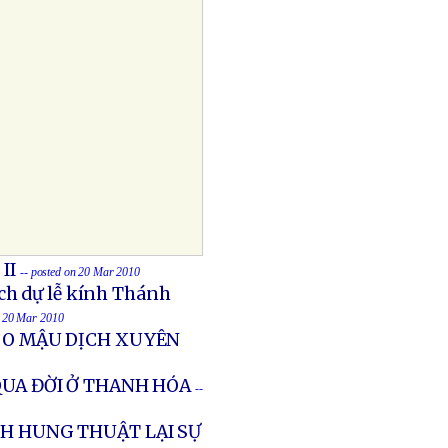
II
-- posted on 20 Mar 2010
ch dự lễ kính Thánh
n 20 Mar 2010
DO MẬU DỊCH XUYÊN
QUA ĐỜI Ở THANH HÓA
--
NH HUNG THUẬT LẠI SỰ