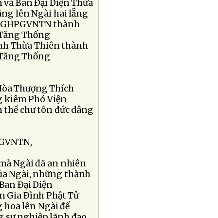
và Ban Ðại Diện Thừa
âng lên Ngài hai lẵng
n GHPGVNTN thành
 Tăng Thống
h Thừa Thiên thành
 Tăng Thống
 Hòa Thượng Thích
g kiêm Phó Viện
thể chư tôn đức dâng
PGVNTN,
 mà Ngài đã an nhiên
của Ngài, những thành
 Ban Ðại Diện
 Gia Ðình Phật Tử
 hoa lên Ngài để
g sự nghiệp lãnh đạo