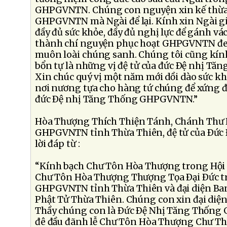
GHPGVNTN. Chúng con nguyện xin kế thừa 
GHPGVNTN mà Ngài để lại. Kính xin Ngài g
đầy đủ sức khỏe, đầy đủ nghị lực để gánh vá
thành chí nguyện phục hoạt GHPGVNTN đem
muôn loài chúng sanh. Chúng tôi cũng kín
bổn tự là những vị đệ tử của đức Ðệ nhị 
Xin chúc quý vị một năm mới dồi dào sức khỏ
nơi nương tựa cho hàng tứ chúng để xứng đ
đức Ðệ nhị Tăng Thống GHPGVNTN.”
Hòa Thượng Thích Thiện Tánh, Chánh Thư 
GHPGVNTN tỉnh Thừa Thiên, đệ tử của Ðức
lời đáp từ :
“Kính bạch Chư Tôn Hòa Thượng trong Hội
Chư Tôn Hòa Thượng Thượng Tọa Ðại Ðức t
GHPGVNTN tỉnh Thừa Thiên và đại diện Ba
Phật Tử Thừa Thiên. Chúng con xin đại diện
Thầy chúng con là Ðức Ðệ Nhị Tăng Thốn
đê đầu đãnh lễ Chư Tôn Hòa Thượng Chư Th