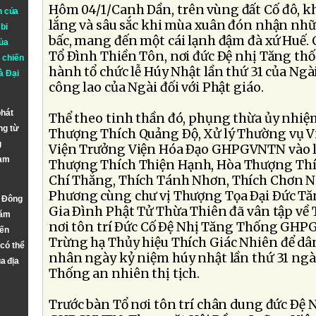
Hôm 04/1/Canh Dần, trên vùng đất Cố đô, k
n của
lắng và sâu sắc khi mùa xuân đón nhận nh
bi
bấc, mang đến một cái lạnh đậm đà xứ Huế. 
ủa
Tổ Ðình Thiền Tôn, nơi đức Ðệ nhị Tăng thốn
 chiến
hành tổ chức lễ Húy Nhật lần thứ 31 của Ngà
à
Đại
công lao của Ngài đối với Phật giáo.
phát
Thể theo tinh thần đó, phụng thừa ủy nhiệ
ng từ
Thượng Thích Quảng Ðộ, Xử lý Thường vụ 
g
Viện Trưởng Viện Hóa Ðạo GHPGVNTN vào lú
Nam
Thượng Thích Thiện Hạnh, Hòa Thượng Thí
Chí Thắng, Thích Tánh Nhơn, Thích Chơn N
Phương cùng chư vị Thượng Tọa Ðại Ðức T
n Đông
Gia Ðình Phật Tử Thừa Thiên đã vân tập về
năm
nơi tôn trí Ðức Cố Ðệ Nhị Tăng Thống GH
đến
Trừng hạ Thủy hiệu Thích Giác Nhiên để dâ
 có thể
nhân ngày kỷ niệm húy nhật lần thứ 31 ngà
a địa
Thống an nhiên thị tịch.
Trước bàn Tổ nơi tôn trí chân dung đức Ðệ