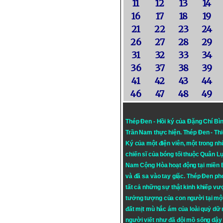
11
12
13
14
16
17
18
19
21
22
23
24
26
27
28
29
31
32
33
34
36
37
38
39
41
42
43
44
46
47
48
49
Thép Đen - Hồi ký của Đặng Chí Bì
Trần Nam thực hiện.
Thép Đen
- Th
Ký của một điện viên, một trong n
chiến sĩ của bóng tối thuộc Quân L
Nam Cộng Hòa hoạt động tại miền
và đã sa vào tay giặc. Thép Đen ph
tất cả những sự thật kinh khiếp vượ
tưởng tượng của con người tại mộ
đất mịt mù hắc ám của loài quỷ dữ
người viết như đã đội mồ sống dậy