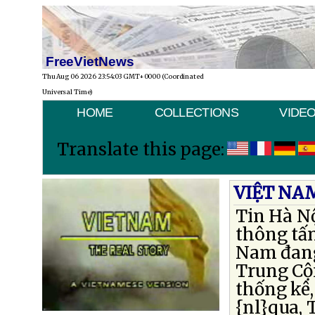
FreeVietNews
Thu Aug 06 2026 23:54:03 GMT+0000 (Coordinated
Universal Time)
HOME
COLLECTIONS
VIDE
Translate this page:
VIỆT NA
Tin Hà Nộ
thông tấn
Nam đang
Trung Cộn
thống kê,
{nl}qua, 