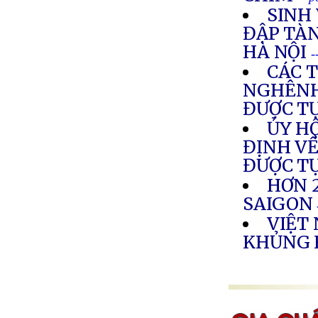
SINH 
ĐẬP TÀN
HÀ NỘI
-
CÁC 
NGHÊNH
ĐƯỢC T
ỦY H
ĐỊNH VỀ
ĐƯỢC T
HƠN 
SAIGON
VIỆT
KHỦNG 