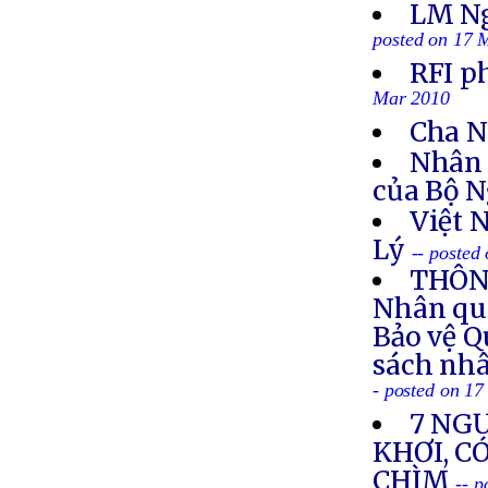
LM Ng
posted on 17 
RFI p
Mar 2010
Cha Ng
Nhân 
của Bộ N
Việt 
Lý
-- posted
THÔNG
Nhân quy
Bảo vệ Q
sách nhâ
- posted on 1
7 NGƯ
KHƠI, C
CHÌM
-- 