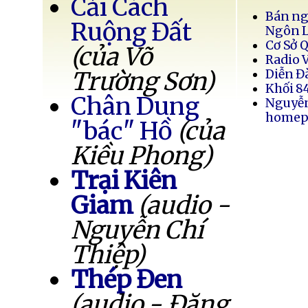
Cải Cách
Bán ng
Ruộng Đất
Ngôn 
Cơ Sở 
(của Võ
Radio 
Trường Sơn)
Diễn Đ
Khối 8
Chân Dung
Nguyễ
homep
"bác" Hồ
(của
Kiều Phong)
Trại Kiên
Giam
(audio -
Nguyễn Chí
Thiệp)
Thép Đen
(audio - Đặng