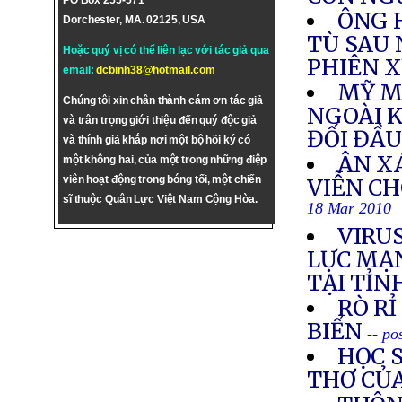
PO Box 255-571
ÔNG 
Dorchester, MA. 02125, USA
TÙ SAU
Hoặc quý vị có thể liên lạc với tác giả qua
PHIÊN 
email:
dcbinh38@hotmail.com
MỸ M
Chúng tôi xin chân thành cám ơn tác giả
NGOÀI K
và trân trọng giới thiệu đến quý độc giả
ĐỐI ĐẦU
và thính giả khắp nơi một bộ hồi ký có
ÂN XÁ
một không hai, của một trong những điệp
viên hoạt động trong bóng tối, một chiến
VIỄN C
sĩ thuộc Quân Lực Việt Nam Cộng Hòa.
18 Mar 2010
VIRUS
LỰC MẠN
TẠI TỈN
RÒ R
BIỂN
-- po
HỌC S
THƠ CỦ