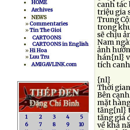
HOME
canh tác 
Archives
triệu gia
NEWS
Trung Cộn
»
Commentaries
trong khu
»
Tin The Gioi
sẽ chịu ả
CARTOONS
Nam ngàn
CARTOONS in English
ảnh hưởng
»
Hi Hoa
hán{nl} v
»
Luu Tru
tích canh
AMIGAVLINK.com
{nl}
Thời gian
Bên cạnh 
mặt hàng
tăng{nl} 
tăng giá 
1
2
3
4
5
về khả n
6
7
8
9
10