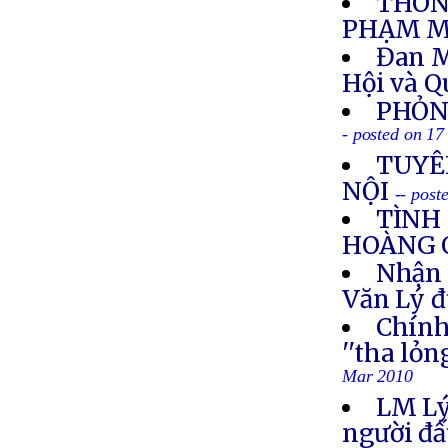
THÔN
PHẠM M
Đan M
Hội và 
PHỎN
- posted on 1
TUYÊ
NỘI
-- pos
TÌNH
HOÀNG 
Nhận 
Văn Lý đ
Chính
''tha lỏ
Mar 2010
LM Lý:
người đấ