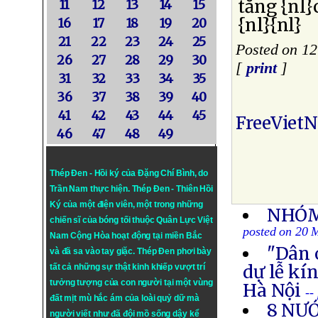
tăng {nl}
11
12
13
14
15
{nl}{nl}
16
17
18
19
20
21
22
23
24
25
Posted on 1
26
27
28
29
30
[
print
]
31
32
33
34
35
36
37
38
39
40
41
42
43
44
45
FreeViet
46
47
48
49
Thép Đen - Hồi ký của Đặng Chí Bình
, do
Trần Nam thực hiện.
Thép Đen
- Thiên Hồi
Ký của một điện viên, một trong những
NHÓM
chiến sĩ của bóng tối thuộc Quân Lực Việt
posted on 20 
Nam Cộng Hòa hoạt động tại miền Bắc
"Dân 
và đã sa vào tay giặc. Thép Đen phơi bày
dự lễ kí
tất cả những sự thật kinh khiếp vượt trí
tưởng tượng của con người tại một vùng
Hà Nội
--
đất mịt mù hắc ám của loài quỷ dữ mà
8 NƯ
người viết như đã đội mồ sống dậy kể