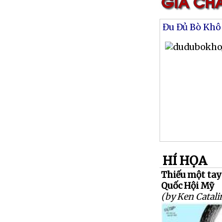
Đu Đủ Bò Khô
HÍ HỌA
Thiếu một tay
Quốc Hội Mỹ
(by Ken Catali