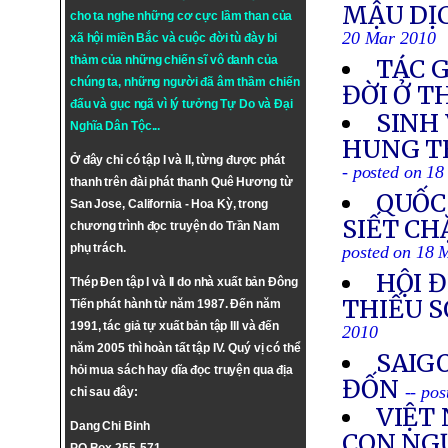
MẬU DỊ
cho ta nghe những cơ cực lầm than của
20 Mar 2010
xã hội miền Bắc và cuộc đời tù đày bi
thảm của những chiến sĩ vô danh của
TÁC 
chúng ta, những người đã âm thầm chiến
ĐỜI Ở 
đấu và gục ngã vì lý tưởng
Tự Do
và
Đại
SINH
Nghĩa Dân Tộc
...
HUNG TH
Ở đây chỉ có tập I và II, từng được phát
- posted on 1
thanh trên đài phát thanh Quê Hương từ
QUỐC
San Jose, California - Hoa Kỳ, trong
SIẾT CH
chương trình đọc truyện do Trần Nam
phụ trách.
posted on 18 
HỘI 
Thép Đen tập I và II do nhà xuất bản Đông
THIẾU S
Tiến phát hành từ năm 1987. Đến năm
1991, tác giả tự xuất bản tập III và đến
2010
năm 2005 thì hoàn tất tập IV. Quý vị có thể
SAIG
hỏi mua sách hay dĩa đọc truyện qua địa
ĐỐN
-- po
chỉ sau đây:
VIỆT
Dang Chi Binh
CON NG