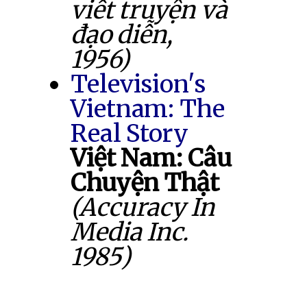
viết truyện và
đạo diễn,
1956)
Television's
Vietnam: The
Real Story
Việt Nam: Câu
Chuyện Thật
(Accuracy In
Media Inc.
1985)