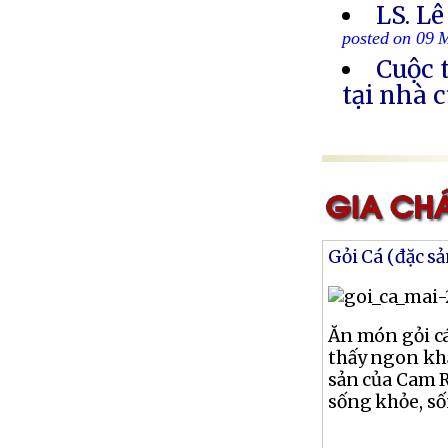
LS. Lê
posted on 09 
Cuộc 
tại nhà 
Gỏi Cá (đặc s
Ăn món gỏi cá
thấy ngon khẩ
sản của Cam 
sống khỏe, số