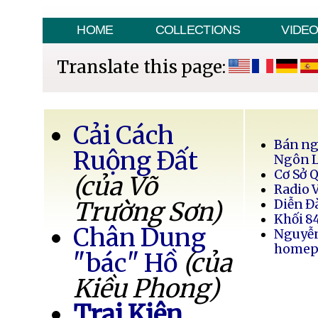
HOME
COLLECTIONS
VIDE
Translate this page:
Cải Cách
Bán ng
Ruộng Đất
Ngôn 
Cơ Sở 
(của Võ
Radio 
Trường Sơn)
Diễn Đ
Khối 8
Chân Dung
Nguyễ
homep
"bác" Hồ
(của
Kiều Phong)
Trại Kiên