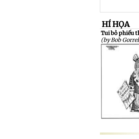
HÍ HỌA
Tui bỏ phiếu t
(by Bob Gorrel