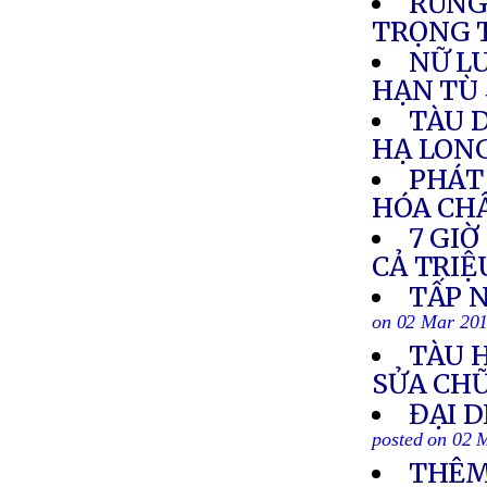
RỪNG
TRỌNG T
NỮ L
HẠN TÙ
TÀU D
HẠ LON
PHÁT 
HÓA CH
7 GIỜ
CẢ TRIỆ
TẤP 
on 02 Mar 20
TÀU 
SỬA CH
ĐẠI 
posted on 02 
THÊM