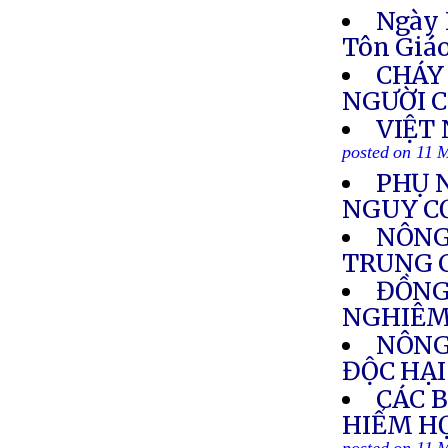
Ngày 
Tôn Giá
CHÁY 
NGƯỜI 
VIỆT
posted on 11 
PHỤ 
NGUY C
NÔNG
TRUNG 
ĐỒNG
NGHIÊM
NÔNG
ĐỘC HẠI
CÁC 
HIỂM H