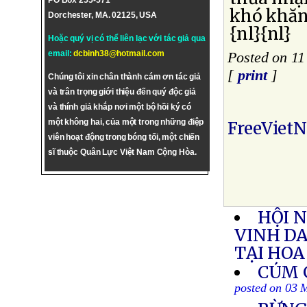
PO Box 255-571
khó khăn
Dorchester, MA. 02125, USA
{nl}{nl}
Hoặc quý vị có thể liên lạc với tác giả qua
email:
dcbinh38@hotmail.com
Posted on 1
[
print
]
Chúng tôi xin chân thành cám ơn tác giả
và trân trọng giới thiệu đến quý độc giả
và thính giả khắp nơi một bộ hồi ký có
một không hai, của một trong những điệp
FreeViet
viên hoạt động trong bóng tối, một chiến
sĩ thuộc Quân Lực Việt Nam Cộng Hòa.
HỘI N
VINH D
TẠI HOA
CÚM 
posted on 03 