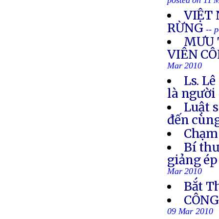
posted on 11 
VIỆT
RỪNG
-- 
MƯU 
VIÊN CÔ
Mar 2010
Ls. L
là người
Luật 
đến cùn
Chạm 
Bí th
giảng ép
Mar 2010
Bắt T
CÔNG 
09 Mar 2010