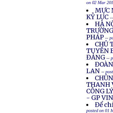
on 02 Mar 20
MỰC 
KỶ LỤC
-
HÀ N
TRƯỜNG 
PHÁP
-- 
CHỦ 
TUYÊN B
ĐẢNG
-- 
ĐOÀN
LAN
-- pos
CHỦNG
THANH 
CÔNG LÝ
- GP VI
Để ch
posted on 01 