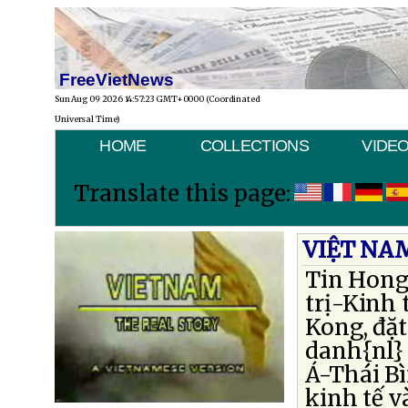
FreeVietNews
Sun Aug 09 2026 14:57:23 GMT+0000 (Coordinated
Universal Time)
HOME
COLLECTIONS
VIDE
Translate this page:
VIỆT NA
Tin Hong
trị-Kinh 
Kong, đặt
danh{nl}
Á-Thái B
kinh tế v