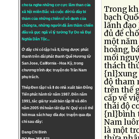
cho ta nghe những cơ cực lầm than của
Trong kh
xã hội miền Bắc và cuộc đời tù đày bi
bạch Quốc
thảm của những chiến sĩ vô danh của
lãnh đạo 
chúng ta, những người đã âm thầm chiến
đủ để ch
đấu và gục ngã vì lý tưởng
Tự Do
và
Đại
một năm 
Nghĩa Dân Tộc
...
hoảng, b
Ở đây chỉ có tập I và II, từng được phát
mối nguy 
thanh trên đài phát thanh Quê Hương từ
thách thứ
San Jose, California - Hoa Kỳ, trong
chương trình đọc truyện do Trần Nam
{nl}xung
phụ trách.
độ tham 
trên thế 
Thép Đen tập I và II do nhà xuất bản Đông
Tiến phát hành từ năm 1987. Đến năm
cấp về vi
1991, tác giả tự xuất bản tập III và đến
thái độ 
năm 2005 thì hoàn tất tập IV. Quý vị có thể
{nl}bình
hỏi mua sách hay dĩa đọc truyện qua địa
Nam luôn
chỉ sau đây:
là một tr
Dang Chi Binh
thừa nhậ