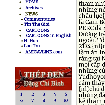
HOME
tham nhũ
Archives
những nề
NEWS
châu lục{
»
Commentaries
là Cam Bố
»
Tin The Gioi
PERC đã 
CARTOONS
Dương trê
CARTOONS in English
ngoài. Tổ
»
Hi Hoa
2174 {nl
»
Luu Tru
làm ăn tr
AMIGAVLINK.com
rằng tại
mọi cấp đ
nhũng củ
Yudhoyono
cảm thấy 
{nl}chủ đ
nhũng đã
1
2
3
4
5
kẻ tham n
6
7
8
9
10