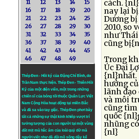
cách. {n
11
12
13
14
15
nay lại 
16
17
18
19
20
Dương bị 
21
22
23
24
25
2010, so 
26
27
28
29
30
như Thái
31
32
33
34
35
cũng bị{n
36
37
38
39
40
41
42
43
44
45
Trong khi
46
47
48
49
Úc Ðại Lợ
{nl}nhất.
Thép Đen - Hồi ký của Đặng Chí Bình
, do
hưởng củ
Trần Nam thực hiện.
Thép Đen
- Thiên Hồi
lãnh đạo 
Ký của một điện viên, một trong những
chiến sĩ của bóng tối thuộc Quân Lực Việt
và môi t
Nam Cộng Hòa hoạt động tại miền Bắc
cũng tìm 
và đã sa vào tay giặc. Thép Đen phơi bày
quốc {nl}
tất cả những sự thật kinh khiếp vượt trí
nhũng có 
tưởng tượng của con người tại một vùng
{nl}
đất mịt mù hắc ám của loài quỷ dữ mà
người viết như đã đội mồ sống dậy kể