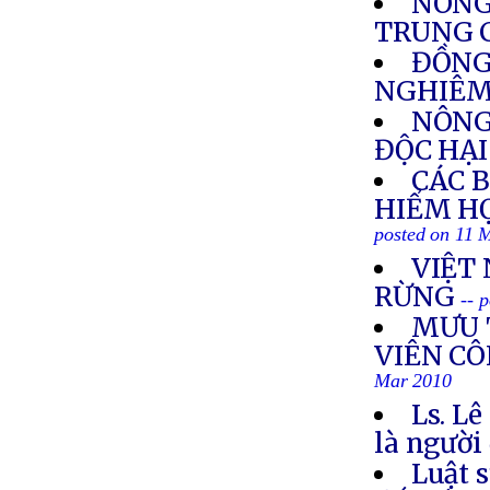
NÔNG
TRUNG 
ĐỒNG
NGHIÊM
NÔNG
ĐỘC HẠI
CÁC 
HIỂM H
posted on 11 
VIỆT
RỪNG
-- 
MƯU 
VIÊN CÔ
Mar 2010
Ls. L
là người
Luật 