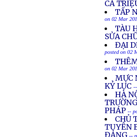
CẢ TRIỆ
TẤP 
on 02 Mar 20
TÀU 
SỬA CH
ĐẠI 
posted on 02 
THÊM
on 02 Mar 20
MỰC 
KỶ LỤC
-
HÀ N
TRƯỜNG 
PHÁP
-- 
CHỦ 
TUYÊN B
ĐẢNG
-- 