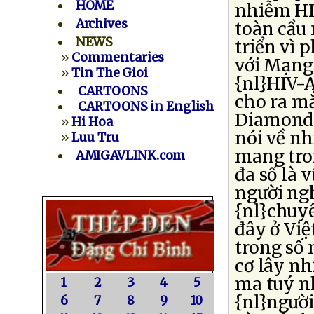
HOME
nhiễm HIV
Archives
toàn cầu 
NEWS
triển vì 
»
Commentaries
với Mạng
»
Tin The Gioi
{nl}HIV-
CARTOONS
cho ra mắ
CARTOONS in English
Diamonds
»
Hi Hoa
nói về n
»
Luu Tru
mang tro
AMIGAVLINK.com
đa số là 
người ng
{nl}chuyê
đây ở Việ
trong số
cơ lây n
ma tuý nh
1
2
3
4
5
{nl}ngườ
6
7
8
9
10