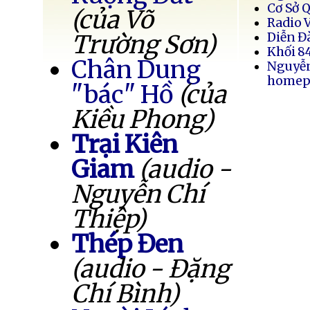
Cơ Sở 
(của Võ
Radio 
Trường Sơn)
Diễn Đ
Khối 8
Chân Dung
Nguyễ
homep
"bác" Hồ
(của
Kiều Phong)
Trại Kiên
Giam
(audio -
Nguyễn Chí
Thiệp)
Thép Đen
(audio - Đặng
Chí Bình)