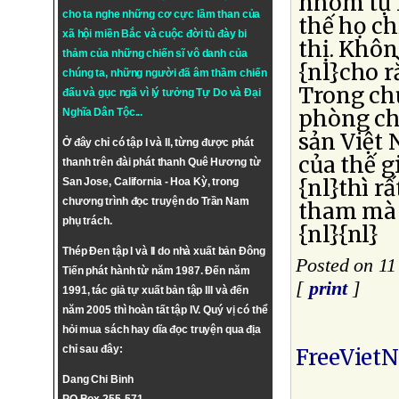
nhóm tự l
cho ta nghe những cơ cực lầm than của
thế họ ch
xã hội miền Bắc và cuộc đời tù đày bi
thị. Khôn
thảm của những chiến sĩ vô danh của
{nl}cho r
chúng ta, những người đã âm thầm chiến
Trong ch
đấu và gục ngã vì lý tưởng
Tự Do
và
Đại
phòng ch
Nghĩa Dân Tộc
...
sản Việt 
Ở đây chỉ có tập I và II, từng được phát
của thế g
thanh trên đài phát thanh Quê Hương từ
{nl}thì rấ
San Jose, California - Hoa Kỳ, trong
chương trình đọc truyện do Trần Nam
tham mà 
phụ trách.
{nl}{nl}
Thép Đen tập I và II do nhà xuất bản Đông
Posted on 1
Tiến phát hành từ năm 1987. Đến năm
[
print
]
1991, tác giả tự xuất bản tập III và đến
năm 2005 thì hoàn tất tập IV. Quý vị có thể
hỏi mua sách hay dĩa đọc truyện qua địa
chỉ sau đây:
FreeViet
Dang Chi Binh