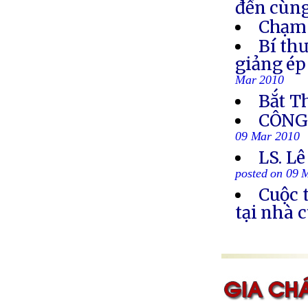
đến cùn
Chạm 
Bí th
giảng ép
Mar 2010
Bắt T
CÔNG 
09 Mar 2010
LS. Lê
posted on 09 
Cuộc 
tại nhà 