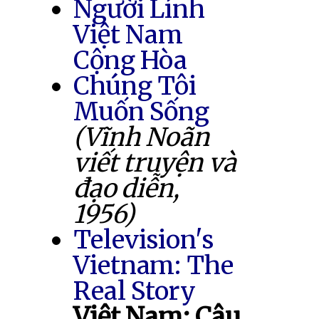
Người Lính
Việt Nam
Cộng Hòa
Chúng Tôi
Muốn Sống
(Vĩnh Noãn
viết truyện và
đạo diễn,
1956)
Television's
Vietnam: The
Real Story
Việt Nam: Câu