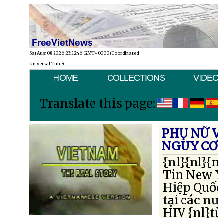
FreeVietNews
Sat Aug 08 2026 23:22:46 GMT+0000 (Coordinated
Universal Time)
HOME
COLLECTIONS
VIDE
Translate this page:
PHỤ NỮ 
NGUY CƠ
{nl}{nl}{n
Tin New 
Hiệp Quốc
tại các n
HIV {nl}t