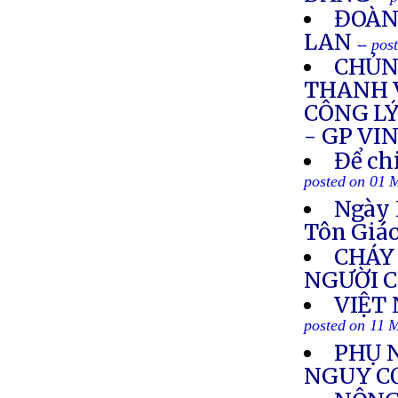
ĐOÀN
LAN
-- pos
CHỦNG
THANH 
CÔNG LÝ
- GP VI
Để ch
posted on 01 
Ngày 
Tôn Giá
CHÁY 
NGƯỜI 
VIỆT
posted on 11 
PHỤ 
NGUY C