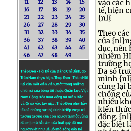
vào các h
11
12
13
14
15
tế, hiện 
16
17
18
19
20
{nl}
21
22
23
24
25
26
27
28
29
30
Theo các 
31
32
33
34
35
của {nl}n
36
37
38
39
40
dục, nên 
41
42
43
44
45
nhiễm HIV
46
47
48
49
trường hợ
Ða số tr
Thép Đen - Hồi ký của Đặng Chí Bình
, do
mình {nl}
Trần Nam thực hiện.
Thép Đen
- Thiên Hồi
cùng lại 
Ký của một điện viên, một trong những
chiến sĩ của bóng tối thuộc Quân Lực Việt
chồng củ
Nam Cộng Hòa hoạt động tại miền Bắc
nhiều khó
và đã sa vào tay giặc. Thép Đen phơi bày
kiến thức
tất cả những sự thật kinh khiếp vượt trí
đồng. {nl
tưởng tượng của con người tại một vùng
đặc biệt 
đất mịt mù hắc ám của loài quỷ dữ mà
người viết như đã đội mồ sống dậy kể