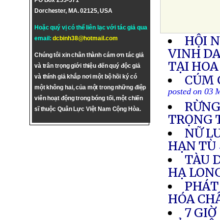
PO Box 255-571
Dorchester, MA. 02125, USA
Hoặc quý vị có thể liên lạc với tác giả qua
HỘI N
email:
dcbinh38@hotmail.com
VINH D
Chúng tôi xin chân thành cám ơn tác giả
TẠI HOA
và trân trọng giới thiệu đến quý độc giả
CÚM 
và thính giả khắp nơi một bộ hồi ký có
một không hai, của một trong những điệp
posted on 03 
viên hoạt động trong bóng tối, một chiến
RỪNG
sĩ thuộc Quân Lực Việt Nam Cộng Hòa.
TRỌNG T
NỮ L
HẠN TÙ
TÀU D
HẠ LON
PHÁT 
HÓA CH
7 GIỜ