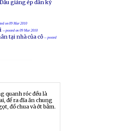
 Dầu giảng ép dân ký
sted on 09 Mar 2010
i
-- posted on 09 Mar 2010
ân tại nhà của cô
-- posted
ng quanh róc đều là
ai, để ra đĩa ăn chung
ọt, đồ chua và ớt bằm.