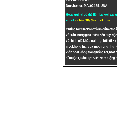
PO Box 255-571
Dorchester, MA. 02125, USA
Hoặc quý vị có thể liên lạc với tác 
email:
dcbinh38@hotmail.com
Chúng tôi xin chân thành cám ơn tá
và trân trọng giới thiệu đến quý độc
và thính giả khắp nơi một bộ hồi ký
một không hai, của một trong nhữn
viên hoạt động trong bóng tối, một 
sĩ thuộc Quân Lực Việt Nam Cộng 