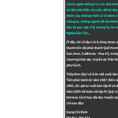
cho ta nghe những cơ cực lầm tha
xã hội miền Bắc và cuộc đời tù đày 
thảm của những chiến sĩ vô danh c
chúng ta, những người đã âm thầm
đấu và gục ngã vì lý tưởng
Tự Do
v
Nghĩa Dân Tộc
...
Ở đây chỉ có tập I và II, từng được 
thanh trên đài phát thanh Quê Hươ
San Jose, California - Hoa Kỳ, tron
chương trình đọc truyện do Trần 
phụ trách.
Thép Đen tập I và II do nhà xuất bả
Tiến phát hành từ năm 1987. Đến 
1991, tác giả tự xuất bản tập III và 
năm 2005 thì hoàn tất tập IV. Quý vị
hỏi mua sách hay dĩa đọc truyện qu
chỉ sau đây:
Dang Chi Binh