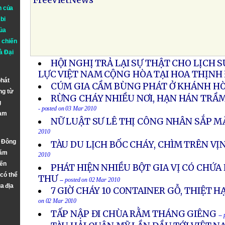
FreeVietNews
n của
bi
ủa
 chiến
à
Đại
HỘI NGHỊ TRẢ LẠI SỰ THẬT CHO LỊCH 
LỰC VIỆT NAM CỘNG HÒA TẠI HOA THỊNH
phát
CÚM GIA CẦM BÙNG PHÁT Ở KHÁNH H
ng từ
RỪNG CHÁY NHIỀU NƠI, HẠN HÁN TRẦM
g
- posted on 03 Mar 2010
Nam
NỮ LUẬT SƯ LÊ THỊ CÔNG NHÂN SẮP M
2010
n Đông
TÀU DU LỊCH BỐC CHÁY, CHÌM TRÊN VỊ
năm
2010
đến
PHÁT HIỆN NHIỀU BỘT GIA VỊ CÓ CHỨ
 có thể
THƯ
-- posted on 02 Mar 2010
a địa
7 GIỜ CHÁY 10 CONTAINER GỖ, THIỆT H
on 02 Mar 2010
TẤP NẬP ĐI CHÙA RẰM THÁNG GIÊNG
--