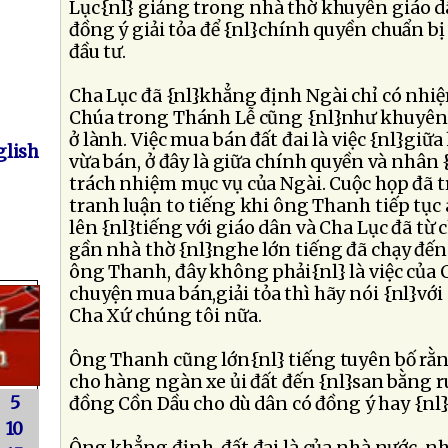
Lục{nl} giảng trong nhà thờ khuyên giáo d
đồng ý giải tỏa để {nl}chính quyền chuẩn bị
đầu tư.
Cha Lục đã {nl}khẳng định Ngài chỉ có nhiệ
Chúa trong Thánh Lễ cũng {nl}như khuyên 
ở lành. Việc mua bán đất đai là việc {nl}giữa
lish
vừa bán, ở đây là giữa chính quyền và nhân
trách nhiệm mục vụ của Ngài. Cuộc họp đã t
tranh luận to tiếng khi ông Thanh tiếp tục 
lên {nl}tiếng với giáo dân và Cha Lục đã từ 
gần nhà thờ {nl}nghe lớn tiếng đã chạy đến 
ông Thanh, đây không phải{nl} là việc của
chuyện mua bán,giải tỏa thì hãy nói {nl}vớ
Cha Xứ chúng tôi nữa.
Ông Thanh cũng lớn{nl} tiếng tuyên bố rằn
cho hàng ngàn xe ủi đất đến {nl}san bằng 
5
đồng Cồn Dầu cho dù dân có đồng ý hay {nl
10