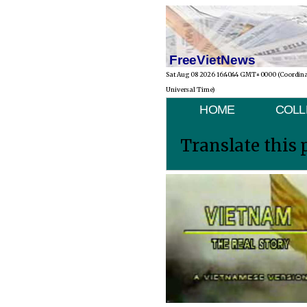
FreeVietNews
Sat Aug 08 2026 16:40:44 GMT+0000 (Coordin
Universal Time)
HOME
COLL
Translate this 