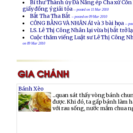
Bí thư Thành ủy Đà Nẵng ép Cha xứ Cồn
giấy đồng ý giải tỏa
-- posted on 11 Mar 2010
Bắt Tha Tha Bắt
-- posted on 09 Mar 2010
CÔNG BẰNG VÀ NHÂN ÁI và 3 bài họa
-- po
LS. Lê Thị Công Nhân lại vừa bị bắt trở lạ
Cuộc thăm viếng Luật sư Lê Thị Công Nh
on 09 Mar 2010
Bánh Xèo
...quan sát thấy vòng bánh chu
được. Khi đó, ta gấp bánh làm h
với rau sống, nước mắm chua ng