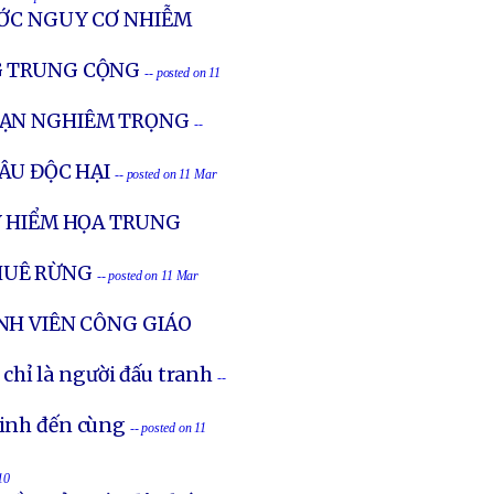
ƯỚC NGUY CƠ NHIỄM
G TRUNG CỘNG
-- posted on 11
HẠN NGHIÊM TRỌNG
--
ÂU ĐỘC HẠI
-- posted on 11 Mar
Y HIỂM HỌA TRUNG
HUÊ RỪNG
-- posted on 11 Mar
NH VIÊN CÔNG GIÁO
chỉ là người đấu tranh
--
sinh đến cùng
-- posted on 11
10