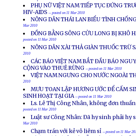
PHỤ NỮ VIỆT NAM TIẾP TỤC ĐỨNG TR
HIV-AIDS
-- posted on 11 Mar 2010
NÔNG DÂN THÁI LAN BIỂU TÌNH CHỐN
Mar 2010
ĐỒNG BẰNG SÔNG CỬU LONG BỊ KHÔ 
posted on 11 Mar 2010
NÔNG DÂN XÀI THẢ GIÀN THUỐC TRỪ S
2010
CÁC BÁO VIỆT NAM BẮT ĐẦU BÁO NGU
CỘNG VÀO THUÊ RỪNG
-- posted on 11 Mar 2010
VIỆT NAM NGƯNG CHO NƯỚC NGOÀI T
2010
MƯU TOAN LẬP HƯƠNG ƯỚC ÐỂ CẤM SI
SINH HOẠT TẠI GIA
-- posted on 11 Mar 2010
Ls. Lê Thị Công Nhân, không đơn thuần 
posted on 11 Mar 2010
Luật sư Công Nhân: Đã hy sinh phải hy 
Mar 2010
Chạm trán với kẻ vô liêm sỉ
-- posted on 11 Mar 20