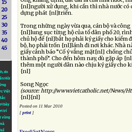
Ông khẳng định, đất đai là của nhà nước, nh
15
{nl}người xử dụng, khi cần thì nhà nước có q
20
dựng phát {nl}triển.
25
30
Trong những ngày vừa qua, cán bộ và công 
{nl}lung sục từng hộ của tổ dân phố 20, rìn
35
chủ hộ để {nl}bắt họ phải ký giấy cho kiểm 
40
bộ, họ phải trốn {nl}lánh đi nơi khác. Nhà 
45
giấy cảnh báo “Cố ý vắng mặt{nl} chống ch
thành phố”. Cho đến hôm nay, dù gặp áp {nl}
thêm một người dân nào chịu ký giấy cho k
{nl}
nh
, do
iên Hồi
Song Ngọc
hững
(source: http://www.vietcatholic.net/News/H
ực Việt
{nl}{nl}
 Bắc
ơi bày
Posted on 11 Mar 2010
t trí
[
print
]
t vùng
 mà
 kể