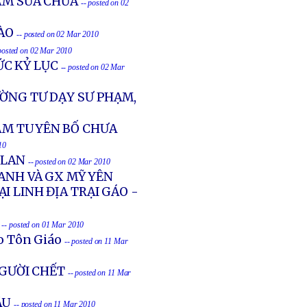
NAM SỬA CHỮA
-- posted on 02
ÀO
-- posted on 02 Mar 2010
 posted on 02 Mar 2010
C KỶ LỤC
-- posted on 02 Mar
ỜNG TƯ DẠY SƯ PHẠM,
NAM TUYÊN BỐ CHƯA
10
 LAN
-- posted on 02 Mar 2010
HANH VÀ GX MỸ YÊN
I LINH ĐỊA TRẠI GÁO -
-- posted on 01 Mar 2010
o Tôn Giáo
-- posted on 11 Mar
NGƯỜI CHẾT
-- posted on 11 Mar
ÂU
-- posted on 11 Mar 2010