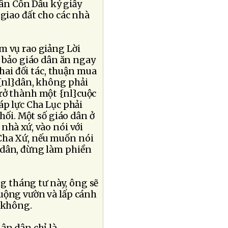
ân Cồn Dầu ký giấy
 giao đất cho các nhà
m vụ rao giảng Lời
bảo giáo dân ăn ngay
 hai đối tác, thuận mua
 {nl}dân, không phải
rở thành một {nl}cuộc
áp lực Cha Lục phải
chối. Một số giáo dân ở
nhà xứ, vào nói với
 Cha Xứ, nếu muốn nói
i dân, đừng làm phiền
g tháng tư này, ông sẽ
ruộng vườn và lấp cánh
}không.