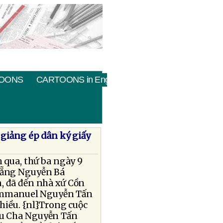
OONS
CARTOONS in English
 giảng ép dân ký giấy
 qua, thứ ba ngày 9
 Nẵng Nguyễn Bá
, đã đến nhà xứ Cồn
Emmanuel Nguyễn Tấn
chiều. {nl}Trong cuộc
ầu Cha Nguyễn Tấn