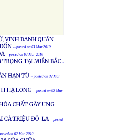
SỬ, VINH DANH QUÂN
 ĐỐN
-- posted on 03 Mar 2010
ÒA
-- posted on 03 Mar 2010
 TRỌNG TẠI MIỀN BẮC
-
ÃN HẠN TÙ
-- posted on 02 Mar
NH HẠ LONG
-- posted on 02 Mar
A HÓA CHẤT GÂY UNG
ẠI CẢ TRIỆU ĐÔ-LA
-- posted
 posted on 02 Mar 2010