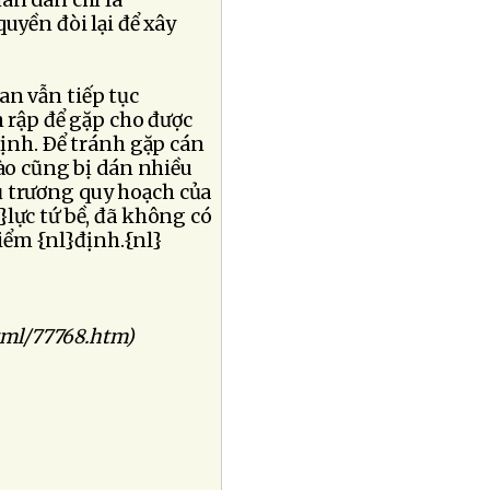
ân dân chỉ là
uyền đòi lại để xây
an vẫn tiếp tục
h rập để gặp cho được
định. Ðể tránh gặp cán
nào cũng bị dán nhiều
ủ trương quy hoạch của
lực tứ bề, đã không có
iểm {nl}định.{nl}
tml/77768.htm)