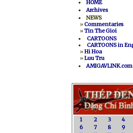
HOME
Archives
NEWS
»
Commentaries
»
Tin The Gioi
CARTOONS
CARTOONS in Eng
»
Hi Hoa
»
Luu Tru
AMIGAVLINK.com
1
2
3
4
6
7
8
9