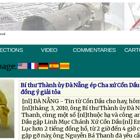
ated
ECTIONS
VIDEO
COMMENTARIES
CART
page:
Bí thư Thành ủy Ðà Nẵng ép Cha xứ Cồn Dầu
đồng ý giải tỏa
{nl} ÐÀ NẴNG - Tin từ Cồn Dầu cho hay, hôm
{nl}tháng 3, 2010, ông Bí thư Thành ủy Ðà
Thanh, cùng một số {nl}thuộc hạ và công an
Dầu gặp Linh Mục Chánh Xứ Cồn Dầu{nl} 
Lục hơn 2 tiếng đồng hồ, từ 2 giờ đến 4 giờ 
gặp gỡ này, ông Nguyễn Bá Thanh đã yêu c