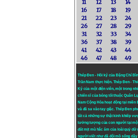
11
12
13
14
16
17
18
19
21
22
23
24
26
27
28
29
31
32
33
34
36
37
38
39
41
42
43
44
46
47
48
49
Thép Đen - Hồi ký của Đặng Chí Bì
Trần Nam thực hiện.
Thép Đen
- Th
Ký của một điện viên, một trong n
chiến sĩ của bóng tối thuộc Quân L
Nam Cộng Hòa hoạt động tại miền
và đã sa vào tay giặc. Thép Đen ph
tất cả những sự thật kinh khiếp vượ
tưởng tượng của con người tại mộ
đất mịt mù hắc ám của loài quỷ dữ
người viết như đã đội mồ sống dậy