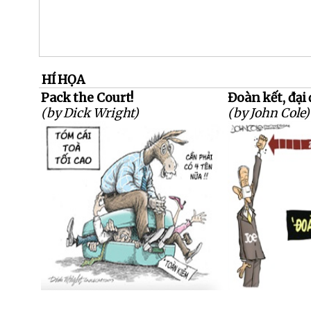
HÍ HỌA
Pack the Court!
Đoàn kết, đại
(by Dick Wright)
(by John Cole)