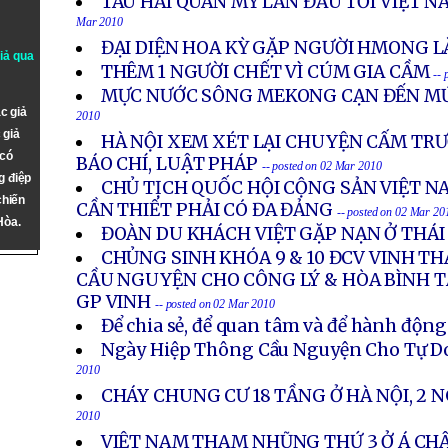
TÀU HẢI QUÂN MỸ LẦN ĐẦU TỚI VIỆT 
Mar 2010
ĐẠI DIỆN HOA KỲ GẶP NGƯỜI HMONG L
giả qua
THÊM 1 NGƯỜI CHẾT VÌ CÚM GIA CẦM
--
MỰC NƯỚC SÔNG MEKONG CẠN ĐẾN MỨ
c giả
2010
 giả
HÀ NỘI XEM XÉT LẠI CHUYỆN CẤM TRƯ
 có
BÁO CHÍ, LUẬT PHÁP
-- posted on 02 Mar 2010
g điệp
CHỦ TỊCH QUỐC HỘI CỘNG SẢN VIỆT 
chiến
CẦN THIẾT PHẢI CÓ ĐA ĐẢNG
-- posted on 02 Mar 20
Hòa.
ĐOÀN DU KHÁCH VIỆT GẶP NẠN Ở THÁI
CHỦNG SINH KHÓA 9 & 10 ĐCV VINH T
CẦU NGUYỆN CHO CÔNG LÝ & HÒA BÌNH TẠ
GP VINH
-- posted on 02 Mar 2010
Để chia sẻ, để quan tâm và để hành động
Ngày Hiệp Thông Cầu Nguyện Cho Tự D
2010
CHÁY CHUNG CƯ 18 TẦNG Ở HÀ NỘI, 2 
2010
VIỆT NAM THAM NHŨNG THỨ 3 Ở Á CH