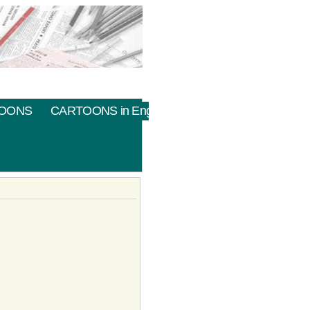
OONS
CARTOONS in English