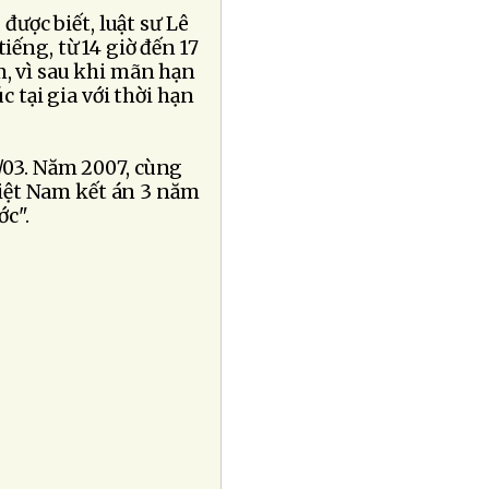
ược biết, luật sư Lê
iếng, từ 14 giờ đến 17
ấm, vì sau khi mãn hạn
c tại gia với thời hạn
/03. Năm 2007, cùng
 Việt Nam kết án 3 năm
ớc".