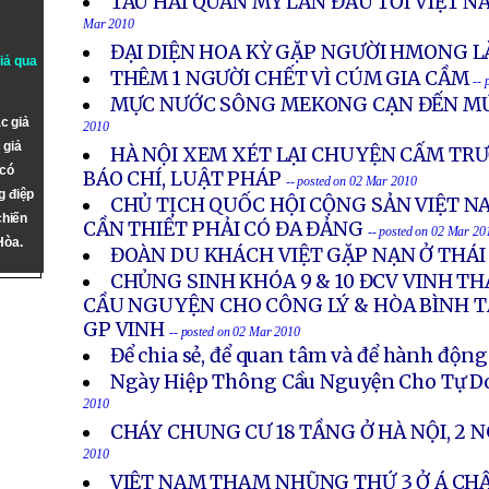
TÀU HẢI QUÂN MỸ LẦN ĐẦU TỚI VIỆT 
Mar 2010
ĐẠI DIỆN HOA KỲ GẶP NGƯỜI HMONG L
giả qua
THÊM 1 NGƯỜI CHẾT VÌ CÚM GIA CẦM
--
MỰC NƯỚC SÔNG MEKONG CẠN ĐẾN MỨ
c giả
2010
 giả
HÀ NỘI XEM XÉT LẠI CHUYỆN CẤM TRƯ
 có
BÁO CHÍ, LUẬT PHÁP
-- posted on 02 Mar 2010
g điệp
CHỦ TỊCH QUỐC HỘI CỘNG SẢN VIỆT 
chiến
CẦN THIẾT PHẢI CÓ ĐA ĐẢNG
-- posted on 02 Mar 20
Hòa.
ĐOÀN DU KHÁCH VIỆT GẶP NẠN Ở THÁI
CHỦNG SINH KHÓA 9 & 10 ĐCV VINH T
CẦU NGUYỆN CHO CÔNG LÝ & HÒA BÌNH TẠ
GP VINH
-- posted on 02 Mar 2010
Để chia sẻ, để quan tâm và để hành động
Ngày Hiệp Thông Cầu Nguyện Cho Tự D
2010
CHÁY CHUNG CƯ 18 TẦNG Ở HÀ NỘI, 2 
2010
VIỆT NAM THAM NHŨNG THỨ 3 Ở Á CH