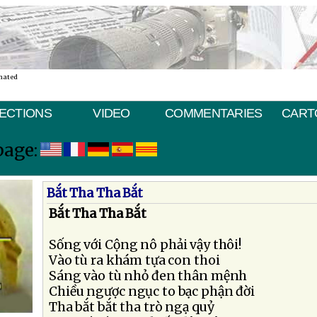
nated
ECTIONS
VIDEO
COMMENTARIES
CART
page:
Bắt Tha Tha Bắt
Bắt Tha Tha Bắt
Sống với Cộng nô phải vậy thôi!
Vào tù ra khám tựa con thoi
Sáng vào tù nhỏ đen thân mệnh
Chiều ngược ngục to bạc phận đời
Tha bắt bắt tha trò ngạ quỷ