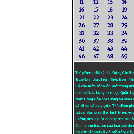
11
12
13
14
16
17
18
19
21
22
23
24
26
27
28
29
31
32
33
34
36
37
38
39
41
42
43
44
46
47
48
49
Thép Đen - Hồi ký của Đặng Chí Bì
Trần Nam thực hiện.
Thép Đen
- Th
Ký của một điện viên, một trong n
chiến sĩ của bóng tối thuộc Quân L
Nam Cộng Hòa hoạt động tại miền
và đã sa vào tay giặc. Thép Đen ph
tất cả những sự thật kinh khiếp vượ
tưởng tượng của con người tại mộ
đất mịt mù hắc ám của loài quỷ dữ
người viết như đã đội mồ sống dậy