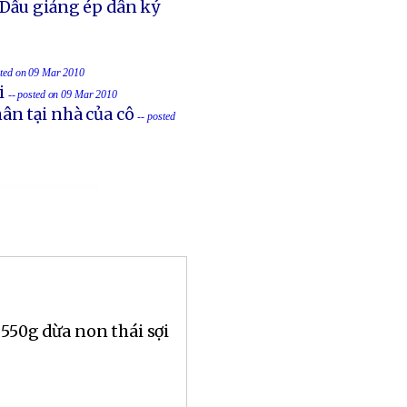
 Dầu giảng ép dân ký
sted on 09 Mar 2010
i
-- posted on 09 Mar 2010
ân tại nhà của cô
-- posted
 550g dừa non thái sợi