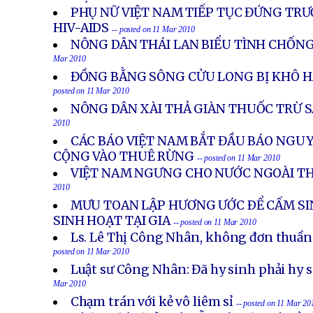
PHỤ NỮ VIỆT NAM TIẾP TỤC ĐỨNG TR
HIV-AIDS
-- posted on 11 Mar 2010
NÔNG DÂN THÁI LAN BIỂU TÌNH CHỐN
Mar 2010
ĐỒNG BẰNG SÔNG CỬU LONG BỊ KHÔ 
posted on 11 Mar 2010
NÔNG DÂN XÀI THẢ GIÀN THUỐC TRỪ S
2010
CÁC BÁO VIỆT NAM BẮT ĐẦU BÁO NGU
CỘNG VÀO THUÊ RỪNG
-- posted on 11 Mar 2010
VIỆT NAM NGƯNG CHO NƯỚC NGOÀI T
2010
MƯU TOAN LẬP HƯƠNG ƯỚC ÐỂ CẤM SI
SINH HOẠT TẠI GIA
-- posted on 11 Mar 2010
Ls. Lê Thị Công Nhân, không đơn thuần 
posted on 11 Mar 2010
Luật sư Công Nhân: Đã hy sinh phải hy 
Mar 2010
Chạm trán với kẻ vô liêm sỉ
-- posted on 11 Mar 20