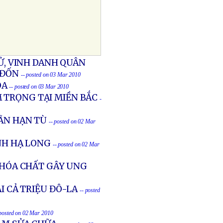
SỬ, VINH DANH QUÂN
 ĐỐN
-- posted on 03 Mar 2010
ÒA
-- posted on 03 Mar 2010
 TRỌNG TẠI MIỀN BẮC
-
ÃN HẠN TÙ
-- posted on 02 Mar
NH HẠ LONG
-- posted on 02 Mar
A HÓA CHẤT GÂY UNG
ẠI CẢ TRIỆU ĐÔ-LA
-- posted
 posted on 02 Mar 2010