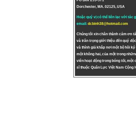
PO Box 255-571
Dorchester, MA. 02125, USA
Hoặc quý vị có thể liên lạc với tác 
email:
dcbinh38@hotmail.com
Chúng tôi xin chân thành cám ơn tá
và trân trọng giới thiệu đến quý độc
và thính giả khắp nơi một bộ hồi ký
một không hai, của một trong nhữn
viên hoạt động trong bóng tối, một 
sĩ thuộc Quân Lực Việt Nam Cộng 