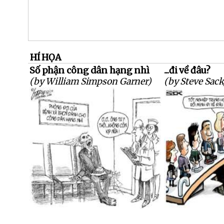
HÍ HỌA
Số phận công dân hạng nhì
...đi về đâu?
(by William Simpson Garner)
(by Steve Sack