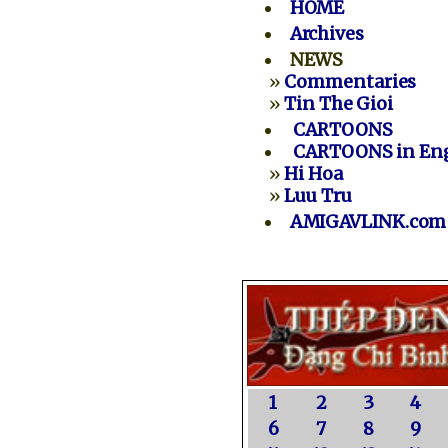
HOME
Archives
NEWS
»
Commentaries
»
Tin The Gioi
CARTOONS
CARTOONS in Eng
»
Hi Hoa
»
Luu Tru
AMIGAVLINK.com
1
2
3
4
6
7
8
9