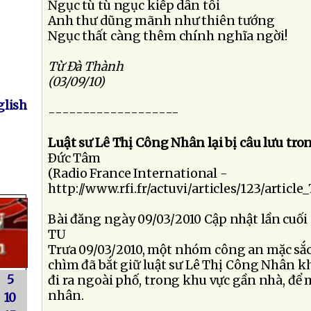
Ngục tù tù ngục kiếp dân tôi
Anh thư dũng mãnh như thiên tướng
Ngục thất càng thêm chính nghĩa ngời!
Từ Ðà Thành
(03/09/10)
lish
-------------------
Luật sư Lê Thị Công Nhân lại bị câu lưu tro
Ðức Tâm
(Radio France International -
http://www.rfi.fr/actuvi/articles/123/article_
Bài đăng ngày 09/03/2010 Cập nhật lần cuối
TU
Trưa 09/03/2010, một nhóm công an mặc sắ
chìm đã bắt giữ luật sư Lê Thị Công Nhân kh
5
đi ra ngoài phố, trong khu vực gần nhà, để 
nhân.
10