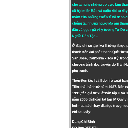
cho ta nghe những cơ cực lầm tha
xã hội miền Bắc và cuộc đời tù đày 
thảm của những chiến sĩ vô danh c
chúng ta, những người đã âm thầm
đấu và gục ngã vì lý tưởng
Tự Do
v
Nghĩa Dân Tộc
...
Ở đây chỉ có tập I và II, từng được 
thanh trên đài phát thanh Quê Hươ
San Jose, California - Hoa Kỳ, tron
chương trình đọc truyện do Trần 
phụ trách.
Thép Đen tập I và II do nhà xuất bả
Tiến phát hành từ năm 1987. Đến 
1991, tác giả tự xuất bản tập III và 
năm 2005 thì hoàn tất tập IV. Quý vị
hỏi mua sách hay dĩa đọc truyện qu
chỉ sau đây:
Dang Chi Binh