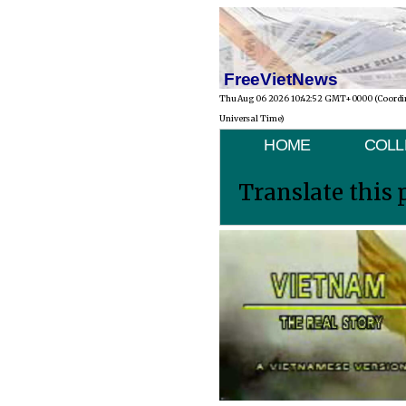
FreeVietNews
Thu Aug 06 2026 10:42:52 GMT+0000 (Coordi
Universal Time)
HOME
COLL
Translate this 