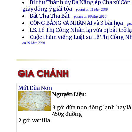
Bí thư Thành ủy Đà Nẵng ép Cha xứ Cồn
giấy đồng ý giải tỏa
-- posted on 11 Mar 2010
Bắt Tha Tha Bắt
-- posted on 09 Mar 2010
CÔNG BẰNG VÀ NHÂN ÁI và 3 bài họa
-- po
LS. Lê Thị Công Nhân lại vừa bị bắt trở lạ
Cuộc thăm viếng Luật sư Lê Thị Công Nh
on 09 Mar 2010
Mứt Dừa Non
Nguyên Liệu:
3 gói dừa non đông lạnh hay là
450g đường
2 gói vanilla