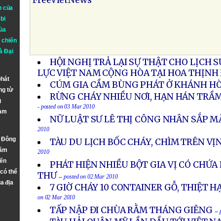
FreeVietNews
n của
bi
ủa
 chiến
à
Đại
HỘI NGHỊ TRẢ LẠI SỰ THẬT CHO LỊCH 
LỰC VIỆT NAM CỘNG HÒA TẠI HOA THỊNH
phát
CÚM GIA CẦM BÙNG PHÁT Ở KHÁNH H
ng từ
RỪNG CHÁY NHIỀU NƠI, HẠN HÁN TRẦM
g
- posted on 03 Mar 2010
Nam
NỮ LUẬT SƯ LÊ THỊ CÔNG NHÂN SẮP M
2010
n Đông
TÀU DU LỊCH BỐC CHÁY, CHÌM TRÊN VỊ
năm
2010
đến
PHÁT HIỆN NHIỀU BỘT GIA VỊ CÓ CHỨ
 có thể
THƯ
-- posted on 02 Mar 2010
a địa
7 GIỜ CHÁY 10 CONTAINER GỖ, THIỆT H
on 02 Mar 2010
TẤP NẬP ĐI CHÙA RẰM THÁNG GIÊNG
--