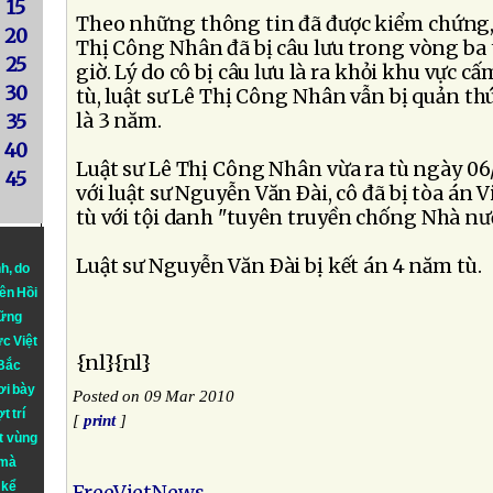
15
Theo những thông tin đã được kiểm chứng, đ
20
Thị Công Nhân đã bị câu lưu trong vòng ba t
25
giờ. Lý do cô bị câu lưu là ra khỏi khu vực c
30
tù, luật sư Lê Thị Công Nhân vẫn bị quản thú
là 3 năm.
35
40
Luật sư Lê Thị Công Nhân vừa ra tù ngày 06
45
với luật sư Nguyễn Văn Ðài, cô đã bị tòa án
tù với tội danh "tuyên truyền chống Nhà nư
Luật sư Nguyễn Văn Ðài bị kết án 4 năm tù.
nh
, do
iên Hồi
hững
ực Việt
{nl}{nl}
 Bắc
ơi bày
Posted on 09 Mar 2010
t trí
[
print
]
t vùng
 mà
 kể