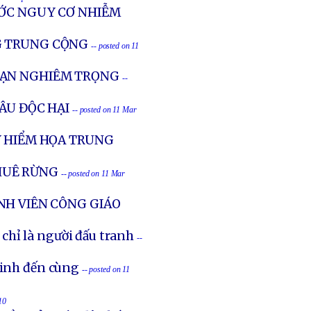
ƯỚC NGUY CƠ NHIỄM
G TRUNG CỘNG
-- posted on 11
HẠN NGHIÊM TRỌNG
--
ÂU ĐỘC HẠI
-- posted on 11 Mar
Y HIỂM HỌA TRUNG
HUÊ RỪNG
-- posted on 11 Mar
NH VIÊN CÔNG GIÁO
chỉ là người đấu tranh
--
sinh đến cùng
-- posted on 11
10