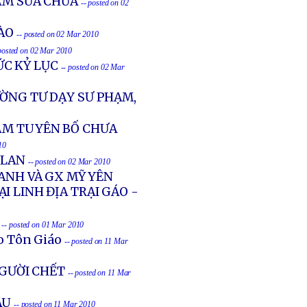
NAM SỬA CHỮA
-- posted on 02
ÀO
-- posted on 02 Mar 2010
 posted on 02 Mar 2010
C KỶ LỤC
-- posted on 02 Mar
ỜNG TƯ DẠY SƯ PHẠM,
NAM TUYÊN BỐ CHƯA
10
 LAN
-- posted on 02 Mar 2010
HANH VÀ GX MỸ YÊN
I LINH ĐỊA TRẠI GÁO -
-- posted on 01 Mar 2010
o Tôn Giáo
-- posted on 11 Mar
NGƯỜI CHẾT
-- posted on 11 Mar
ÂU
-- posted on 11 Mar 2010