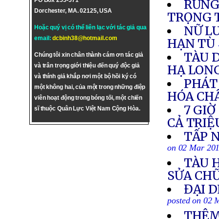
PO Box 255-571
RỪNG
Dorchester, MA. 02125, USA
TRỌNG T
NỮ L
Hoặc quý vị có thể liên lạc với tác giả qua
email:
dcbinh38@hotmail.com
HẠN TÙ
TÀU D
Chúng tôi xin chân thành cám ơn tác giả
và trân trọng giới thiệu đến quý độc giả
HẠ LON
và thính giả khắp nơi một bộ hồi ký có
PHÁT 
một không hai, của một trong những điệp
HÓA CH
viên hoạt động trong bóng tối, một chiến
7 GIỜ
sĩ thuộc Quân Lực Việt Nam Cộng Hòa.
CẢ TRIỆ
TẤP 
on 02 Mar 20
TÀU 
SỬA CH
ĐẠI 
posted on 02 
THÊM