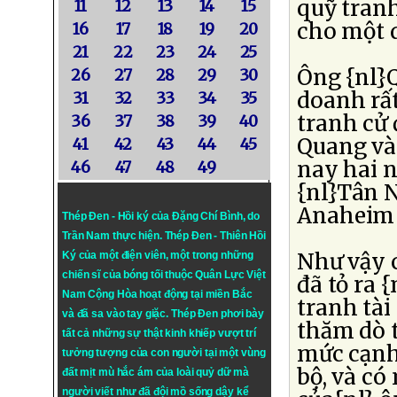
quỹ tranh
11
12
13
14
15
cho một 
16
17
18
19
20
21
22
23
24
25
Ông {nl}Q
26
27
28
29
30
doanh rất
31
32
33
34
35
tranh cử 
36
37
38
39
40
Quang và 
41
42
43
44
45
nay hai n
46
47
48
49
{nl}Tân N
Anaheim 
Thép Đen - Hồi ký của Đặng Chí Bình
, do
Trần Nam thực hiện.
Thép Đen
- Thiên Hồi
Như vậy 
Ký của một điện viên, một trong những
chiến sĩ của bóng tối thuộc Quân Lực Việt
đã tỏ ra 
Nam Cộng Hòa hoạt động tại miền Bắc
tranh tài
và đã sa vào tay giặc. Thép Đen phơi bày
thăm dò t
tất cả những sự thật kinh khiếp vượt trí
mức cạnh 
tưởng tượng của con người tại một vùng
bộ, và có
đất mịt mù hắc ám của loài quỷ dữ mà
người viết như đã đội mồ sống dậy kể