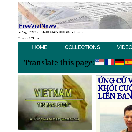
FreeVietNews
Fri Aug 07 2026 06:12:04 GMT+0000 (Coordinated
Universal Time)
HOME
COLLECTIONS
VIDE
Translate this page:
ỨNG CỬ 
KHỎI CU
LIÊN BAN