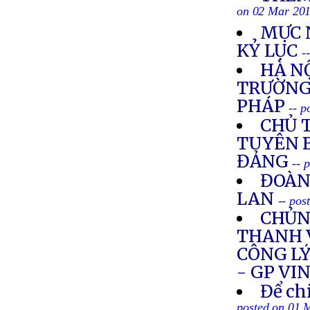
on 02 Mar 20
MỰC 
KỶ LỤC
-
HÀ N
TRƯỜNG 
PHÁP
-- 
CHỦ 
TUYÊN B
ĐẢNG
-- 
ĐOÀN
LAN
-- pos
CHỦNG
THANH 
CÔNG LÝ
- GP VI
Để ch