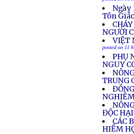
posted on 01 
Ngày 
Tôn Giá
CHÁY 
NGƯỜI 
VIỆT
posted on 11 
PHỤ 
NGUY C
NÔNG
TRUNG 
ĐỒNG
NGHIÊM
NÔNG
ĐỘC HẠI
CÁC 
HIỂM H