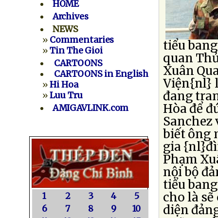
HOME
Archives
NEWS
»
Commentaries
tiểu bang
»
Tin The Gioi
quan Thủ
CARTOONS
Xuân Qua
CARTOONS in English
Viện{nl} 
»
Hi Hoa
đang tra
»
Luu Tru
Hòa để đứ
AMIGAVLINK.com
Sanchez 
biết ông
gia {nl}đ
Phạm Xuâ
nội bộ đả
tiểu bang
cho là sẽ
1
2
3
4
5
diện đảng
6
7
8
9
10