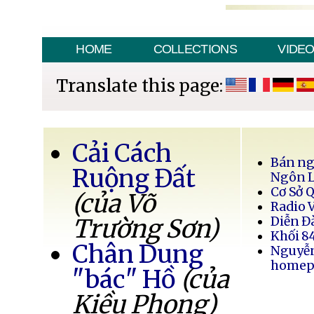
HOME
COLLECTIONS
VIDE
Translate this page:
Cải Cách
Bán ng
Ruộng Đất
Ngôn 
Cơ Sở 
(của Võ
Radio 
Trường Sơn)
Diễn Đ
Khối 8
Chân Dung
Nguyễ
homep
"bác" Hồ
(của
Kiều Phong)