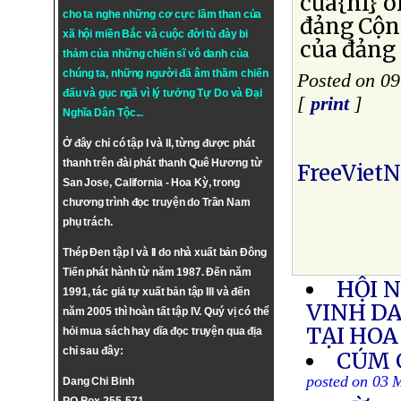
của{nl} 
cho ta nghe những cơ cực lầm than của
đảng Cộng
xã hội miền Bắc và cuộc đời tù đày bi
của đảng 
thảm của những chiến sĩ vô danh của
chúng ta, những người đã âm thầm chiến
Posted on 0
đấu và gục ngã vì lý tưởng
Tự Do
và
Đại
[
print
]
Nghĩa Dân Tộc
...
Ở đây chỉ có tập I và II, từng được phát
thanh trên đài phát thanh Quê Hương từ
FreeViet
San Jose, California - Hoa Kỳ, trong
chương trình đọc truyện do Trần Nam
phụ trách.
Thép Đen tập I và II do nhà xuất bản Đông
Tiến phát hành từ năm 1987. Đến năm
HỘI N
1991, tác giả tự xuất bản tập III và đến
VINH D
năm 2005 thì hoàn tất tập IV. Quý vị có thể
TẠI HOA
hỏi mua sách hay dĩa đọc truyện qua địa
chỉ sau đây:
CÚM 
posted on 03 
Dang Chi Binh