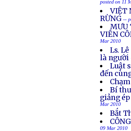
posted on 11 
VIỆT
RỪNG
-- 
MƯU 
VIÊN CÔ
Mar 2010
Ls. L
là người
Luật 
đến cùn
Chạm 
Bí th
giảng ép
Mar 2010
Bắt T
CÔNG 
09 Mar 2010