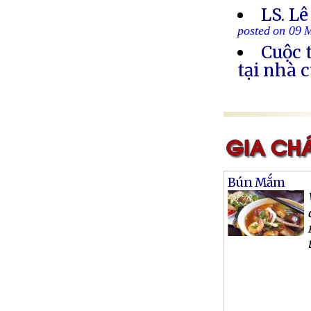
LS. Lê
posted on 09 
Cuộc 
tại nhà 
Bún Mắm