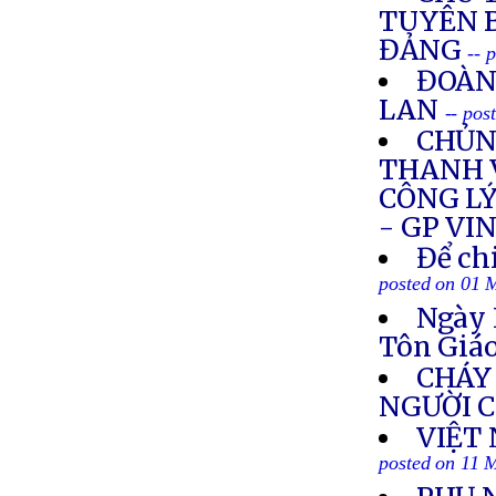
TUYÊN B
ĐẢNG
-- 
ĐOÀN
LAN
-- pos
CHỦNG
THANH 
CÔNG LÝ
- GP VI
Để ch
posted on 01 
Ngày 
Tôn Giá
CHÁY 
NGƯỜI 
VIỆT
posted on 11 