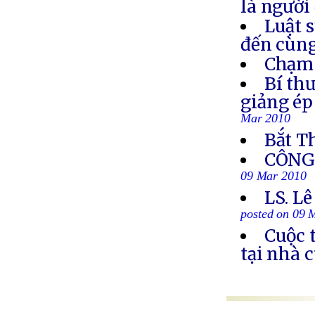
là người
Luật 
đến cùn
Chạm 
Bí th
giảng ép
Mar 2010
Bắt T
CÔNG 
09 Mar 2010
LS. Lê
posted on 09 
Cuộc 
tại nhà 