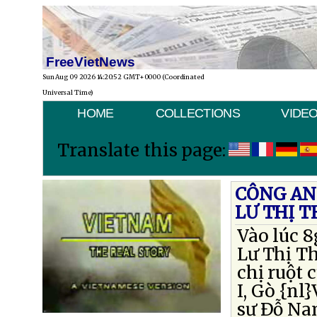
FreeVietNews
Sun Aug 09 2026 14:20:52 GMT+0000 (Coordinated
Universal Time)
HOME
COLLECTIONS
VIDE
Translate this page:
CÔNG AN
LƯ THỊ 
Vào lúc 8
Lư Thị Th
chị ruột 
I, Gò {nl
sư Ðỗ Na