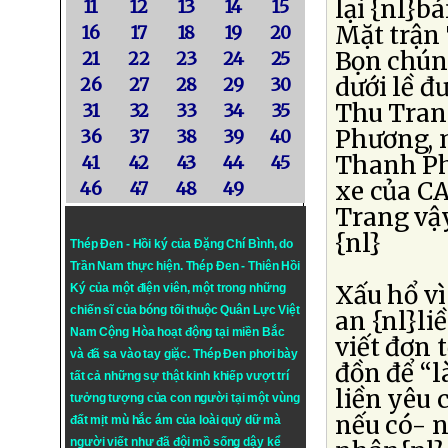
lại {nl}b
11
12
13
14
15
Mặt trận 
16
17
18
19
20
Bọn chúng
21
22
23
24
25
dưới lề đ
26
27
28
29
30
Thu Trang
31
32
33
34
35
Phương, 
36
37
38
39
40
Thanh Phư
41
42
43
44
45
xe của CA
46
47
48
49
Trang vậy
{nl}
Thép Đen - Hồi ký của Đặng Chí Bình
, do
Trần Nam thực hiện.
Thép Đen
- Thiên Hồi
Xấu hổ vì
Ký của một điện viên, một trong những
chiến sĩ của bóng tối thuộc Quân Lực Việt
an {nl}li
Nam Cộng Hòa hoạt động tại miền Bắc
viết đơn 
và đã sa vào tay giặc. Thép Đen phơi bày
đồn để “
tất cả những sự thật kinh khiếp vượt trí
liền yêu 
tưởng tượng của con người tại một vùng
nếu có- n
đất mịt mù hắc ám của loài quỷ dữ mà
người viết như đã đội mồ sống dậy kể