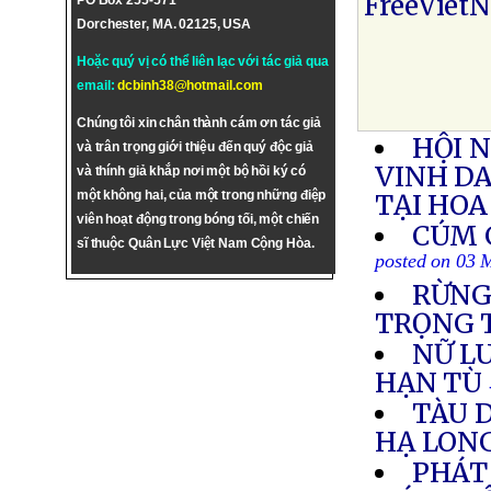
FreeViet
PO Box 255-571
Dorchester, MA. 02125, USA
Hoặc quý vị có thể liên lạc với tác giả qua
email:
dcbinh38@hotmail.com
Chúng tôi xin chân thành cám ơn tác giả
HỘI N
và trân trọng giới thiệu đến quý độc giả
VINH D
và thính giả khắp nơi một bộ hồi ký có
một không hai, của một trong những điệp
TẠI HOA
viên hoạt động trong bóng tối, một chiến
CÚM 
sĩ thuộc Quân Lực Việt Nam Cộng Hòa.
posted on 03 
RỪNG
TRỌNG T
NỮ L
HẠN TÙ
TÀU D
HẠ LON
PHÁT 