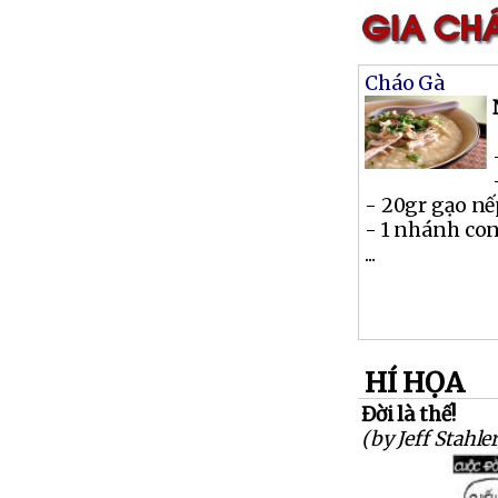
Cháo Gà
- 20gr gạo n
- 1 nhánh co
...
HÍ HỌA
Đời là thế!
(by Jeff Stahler