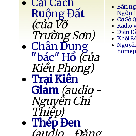
Cải Cách
Bán ng
Ruộng Đất
Ngôn 
Cơ Sở 
(của Võ
Radio 
Trường Sơn)
Diễn Đ
Khối 8
Chân Dung
Nguyễ
homep
"bác" Hồ
(của
Kiều Phong)
Trại Kiên
Giam
(audio -
Nguyễn Chí
Thiệp)
Thép Đen
(audio - Đặng