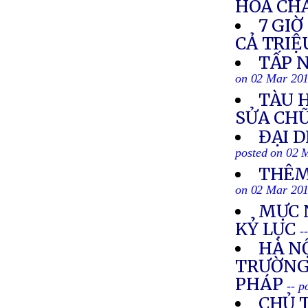
HÓA CH
7 GIỜ
CẢ TRIỆ
TẤP 
on 02 Mar 20
TÀU 
SỬA CH
ĐẠI 
posted on 02 
THÊM
on 02 Mar 20
MỰC 
KỶ LỤC
-
HÀ N
TRƯỜNG 
PHÁP
-- 
CHỦ 