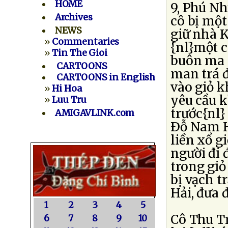
HOME
9, Phú Nh
Archives
cô bị mộ
NEWS
giữ nhà K
»
Commentaries
{nl}một c
»
Tin The Gioi
buôn ma t
CARTOONS
man trá 
CARTOONS in English
vào giỏ k
»
Hi Hoa
yêu cầu k
»
Luu Tru
trước{nl}
AMIGAVLINK.com
Ðỗ Nam H
liền xổ g
người đi 
trong giỏ
bị vạch t
Hải, đưa 
1
2
3
4
5
Cô Thu Tr
6
7
8
9
10