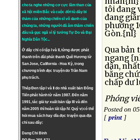
nhân{nl} 
cho ta nghe những cơ cực lầm than của
tôi đang 
xã hội miền Bắc và cuộc đời tù đày bi
đang giằ
thảm của những chiến sĩ vô danh của
phường 1
chúng ta, những người đã âm thầm chiến
Gòn.{nl}
đấu và gục ngã vì lý tưởng
Tự Do
và
Đại
Nghĩa Dân Tộc
...
Qua bản t
Ở đây chỉ có tập I và II, từng được phát
ngang {n
thanh trên đài phát thanh Quê Hương từ
dân, nhất
San Jose, California - Hoa Kỳ, trong
chương trình đọc truyện do Trần Nam
bằng chứn
phụ trách.
chấp dư l
Thép Đen tập I và II do nhà xuất bản Đông
Tiến phát hành từ năm 1987. Đến năm
Phóng vi
1991, tác giả tự xuất bản tập III và đến
Posted on 0
năm 2005 thì hoàn tất tập IV. Quý vị có thể
hỏi mua sách hay dĩa đọc truyện qua địa
[
print
]
chỉ sau đây:
Dang Chi Binh