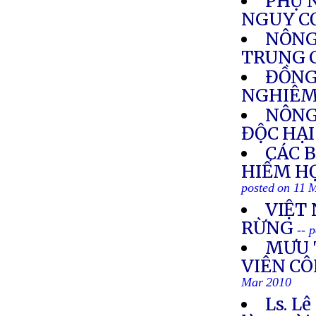
PHỤ 
NGUY C
NÔNG
TRUNG 
ĐỒNG
NGHIÊM
NÔNG
ĐỘC HẠI
CÁC 
HIỂM H
posted on 11 
VIỆT
RỪNG
-- 
MƯU 
VIÊN CÔ
Mar 2010
Ls. L