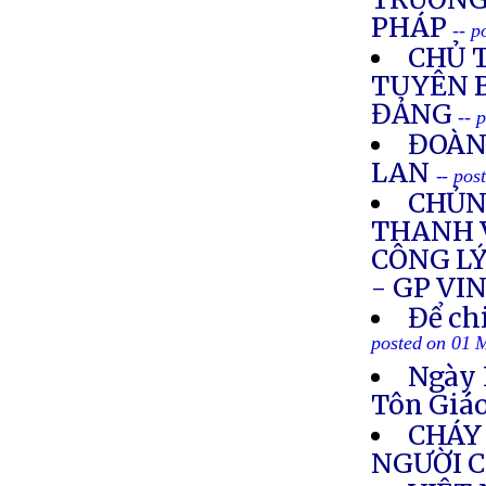
PHÁP
-- 
CHỦ 
TUYÊN B
ĐẢNG
-- 
ĐOÀN
LAN
-- pos
CHỦNG
THANH 
CÔNG LÝ
- GP VI
Để ch
posted on 01 
Ngày 
Tôn Giá
CHÁY 
NGƯỜI 