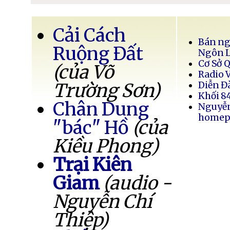
Cải Cách
Bán ng
Ruộng Đất
Ngôn 
Cơ Sở 
(của Võ
Radio 
Trường Sơn)
Diễn Đ
Khối 8
Chân Dung
Nguyễ
homep
"bác" Hồ
(của
Kiều Phong)
Trại Kiên
Giam
(audio -
Nguyễn Chí
Thiệp)