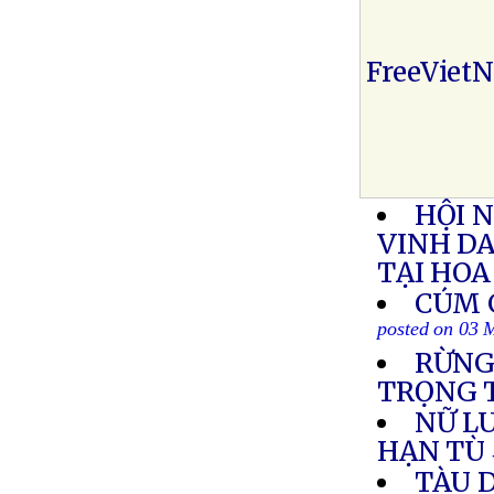
FreeViet
HỘI N
VINH D
TẠI HOA
CÚM 
posted on 03 
RỪNG
TRỌNG T
NỮ L
HẠN TÙ
TÀU D