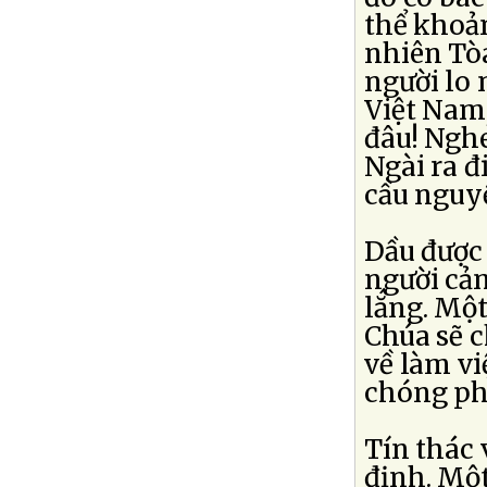
thể khoản
nhiên Tòa
người lo 
Việt Nam
đâu! Nghe
Ngài ra đ
cầu nguy
Dầu được
người cả
lắng. Một
Chúa sẽ c
về làm vi
chóng phụ
Tín thác 
định. Mộ