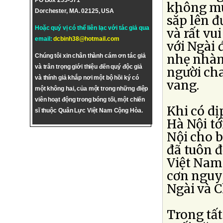
PO Box 255-571
không muố
Dorchester, MA. 02125, USA
sắp lên đ
Hoặc quý vị có thể liên lạc với tác giả qua
và rất vu
email:
dcbinh38@hotmail.com
với Ngài
nhẹ nhàn
Chúng tôi xin chân thành cám ơn tác giả
và trân trọng giới thiệu đến quý độc giả
người cha
và thính giả khắp nơi một bộ hồi ký có
vang.
một không hai, của một trong những điệp
viên hoạt động trong bóng tối, một chiến
Khi có dị
sĩ thuộc Quân Lực Việt Nam Cộng Hòa.
Hà Nội t
Nội cho b
đã tuôn 
Việt Nam
cơn nguy
Ngài và C
Trong tất