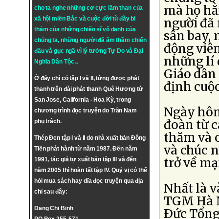
mà họ hằ
cho ta nghe những cơ cực lầm than của
xã hội miền Bắc và cuộc đời tù đày bi
người đã
thảm của những chiến sĩ vô danh của
sân bay,
chúng ta, những người đã âm thầm chiến
động viên
đấu và gục ngã vì lý tưởng
Tự Do
và
Đại
những lí 
Nghĩa Dân Tộc
...
Giáo dân 
Ở đây chỉ có tập I và II, từng được phát
định cuộc
thanh trên đài phát thanh Quê Hương từ
San Jose, California - Hoa Kỳ, trong
Ngày hôm
chương trình đọc truyện do Trần Nam
đoàn từ 
phụ trách.
thăm và 
Thép Đen tập I và II do nhà xuất bản Đông
và chúc 
Tiến phát hành từ năm 1987. Đến năm
trở về m
1991, tác giả tự xuất bản tập III và đến
năm 2005 thì hoàn tất tập IV. Quý vị có thể
hỏi mua sách hay dĩa đọc truyện qua địa
Nhất là v
chỉ sau đây:
TGM Hà Nộ
Dang Chi Binh
Ðức Tổng 