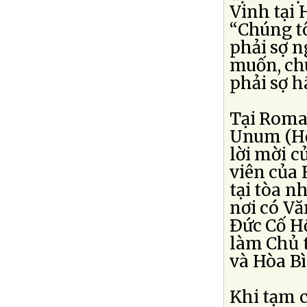
Vinh tại 
“Chúng tô
phải sợ n
muốn, chú
phải sợ hã
Tại Roma,
Unum (Hộ
lời mời c
viên của 
tại tòa n
nơi có Vă
Ðức Cố H
làm Chủ 
và Hòa Bì
Khi tạm 