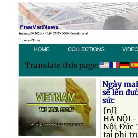
FreeVietNews
Sun Aug 09 2026 14:40:19 GMT+0000 (Coordinated
Universal Time)
HOME
COLLECTIONS
VIDE
Translate this page:
Ngày mai
sẽ lên đ
sức
{nl}
HÀ NỘI - 
Nội, Ðức
tại phi t