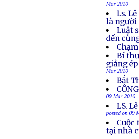
Mar 2010
Ls. L
là người
Luật 
đến cùn
Chạm 
Bí th
giảng ép
Mar 2010
Bắt T
CÔNG 
09 Mar 2010
LS. Lê
posted on 09 
Cuộc 
tại nhà 