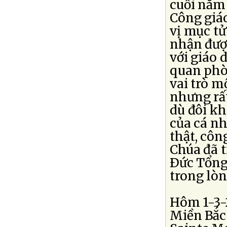
cuối năm
Công giá
vị mục t
nhận đượ
với giáo 
quan phò
vai trò m
nhưng rấ
dù đôi kh
của cá nh
thật, côn
Chúa đã t
Ðức Tổng
trong lòn
Hôm 1-3-
Miền Bắc