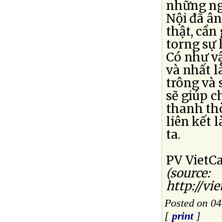
những ng
Nội đã ân
thật, cần
torng sự 
Có như vậ
và nhất l
trông và 
sẽ giúp c
thanh thò
liên kết 
ta.
PV VietCa
(source:
http://vi
Posted on 0
[
print
]