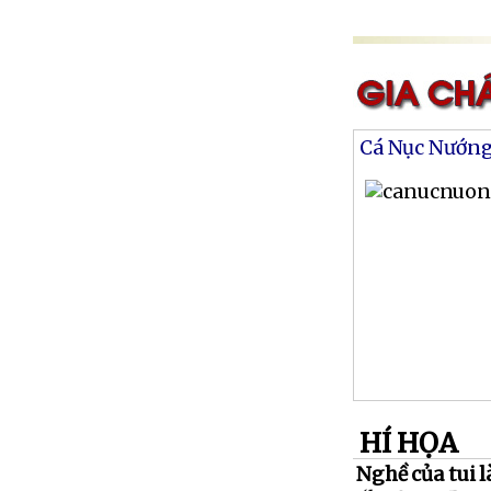
Cá Nục Nướn
HÍ HỌA
Nghề của tui là