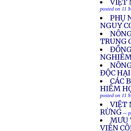
VIỆT
posted on 11 
PHỤ 
NGUY C
NÔNG
TRUNG 
ĐỒNG
NGHIÊM
NÔNG
ĐỘC HẠI
CÁC 
HIỂM H
posted on 11 
VIỆT
RỪNG
-- 
MƯU 
VIÊN CÔ