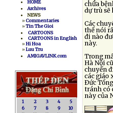
HOME
chữa bệnh
Archives
dự trù sẽ
NEWS
»
Commentaries
Các chuyế
»
Tin The Gioi
thể nói r
CARTOONS
đi nào đ
CARTOONS in English
này.
»
Hi Hoa
»
Luu Tru
Trong mấ
AMIGAVLINK.com
Hà Nội cũ
chuyến đ
các giáo 
Ðức Tổng
tránh có 
này của N
1
2
3
4
5
6
7
8
9
10