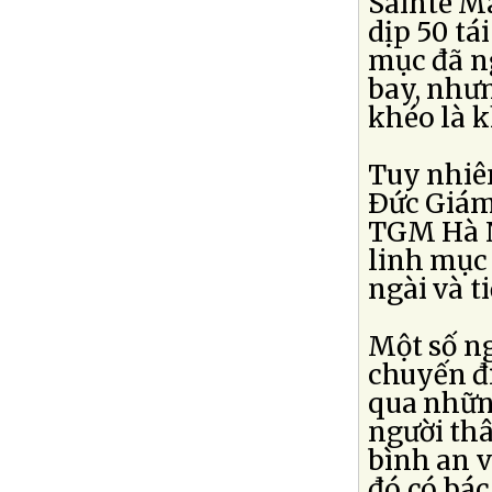
Sainte M
dịp 50 tá
mục đã n
bay, như
khéo là k
Tuy nhiên
Ðức Giám 
TGM Hà N
linh mục
ngài và t
Một số ng
chuyến đ
qua nhữn
người thâ
bình an v
đó có bác