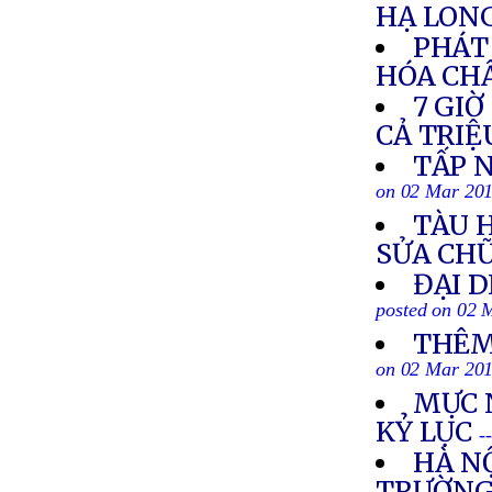
HẠ LON
PHÁT 
HÓA CH
7 GIỜ
CẢ TRIỆ
TẤP 
on 02 Mar 20
TÀU 
SỬA CH
ĐẠI 
posted on 02 
THÊM
on 02 Mar 20
MỰC 
KỶ LỤC
-
HÀ N
TRƯỜNG 