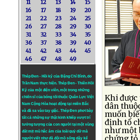
11
12
13
14
15
16
17
18
19
20
21
22
23
24
25
26
27
28
29
30
31
32
33
34
35
36
37
38
39
40
41
42
43
44
45
46
47
48
49
Thép Đen - Hồi ký của Đặng Chí Bình
, do
Trần Nam thực hiện.
Thép Đen
- Thiên Hồi
Ký của một điện viên, một trong những
Khi được 
chiến sĩ của bóng tối thuộc Quân Lực Việt
dân thuộc
Nam Cộng Hòa hoạt động tại miền Bắc
và đã sa vào tay giặc. Thép Đen phơi bày
muốn biết
tất cả những sự thật kinh khiếp vượt trí
định tổ c
tưởng tượng của con người tại một vùng
như một 
đất mịt mù hắc ám của loài quỷ dữ mà
chứng tỏ 
người viết như đã đội mồ sống dậy kể