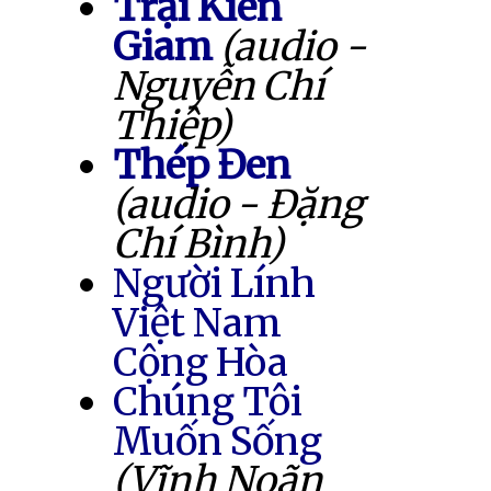
Trại Kiên
Giam
(audio -
Nguyễn Chí
Thiệp)
Thép Đen
(audio - Đặng
Chí Bình)
Người Lính
Việt Nam
Cộng Hòa
Chúng Tôi
Muốn Sống
(Vĩnh Noãn