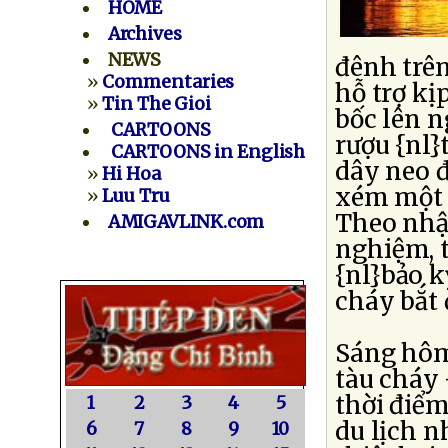
HOME
Archives
NEWS
đênh trê
»
Commentaries
hỗ trợ kị
»
Tin The Gioi
bốc lên n
CARTOONS
rượu {nl}
CARTOONS in English
dây neo đ
»
Hi Hoa
xém một v
»
Luu Tru
Theo nhậ
AMIGAVLINK.com
nghiệm, 
{nl}bảo k
cháy bắt 
Sáng hôm
tàu cháy 
thời điểm
1
2
3
4
5
du lịch 
6
7
8
9
10