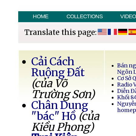
HOME
COLLECTIONS
VIDE
Translate this page:
Cải Cách
Bán ng
Ruộng Đất
Ngôn 
Cơ Sở 
(của Võ
Radio 
Trường Sơn)
Diễn Đ
Khối 8
Chân Dung
Nguyễ
homep
"bác" Hồ
(của
Kiều Phong)