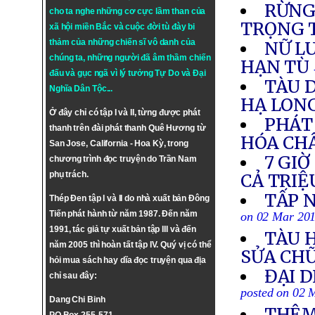
RỪNG
cho ta nghe những cơ cực lầm than của
TRỌNG T
xã hội miền Bắc và cuộc đời tù đày bi
thảm của những chiến sĩ vô danh của
NỮ L
chúng ta, những người đã âm thầm chiến
HẠN TÙ
đấu và gục ngã vì lý tưởng
Tự Do
và
Đại
TÀU D
Nghĩa Dân Tộc
...
HẠ LON
Ở đây chỉ có tập I và II, từng được phát
PHÁT 
thanh trên đài phát thanh Quê Hương từ
HÓA CH
San Jose, California - Hoa Kỳ, trong
7 GIỜ
chương trình đọc truyện do Trần Nam
phụ trách.
CẢ TRIỆ
TẤP 
Thép Đen tập I và II do nhà xuất bản Đông
Tiến phát hành từ năm 1987. Đến năm
on 02 Mar 20
1991, tác giả tự xuất bản tập III và đến
TÀU 
năm 2005 thì hoàn tất tập IV. Quý vị có thể
SỬA CH
hỏi mua sách hay dĩa đọc truyện qua địa
ĐẠI 
chỉ sau đây:
posted on 02 
Dang Chi Binh
THÊM