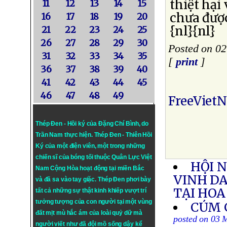
thiệt hại
11
12
13
14
15
chưa đượ
16
17
18
19
20
{nl}{nl}
21
22
23
24
25
26
27
28
29
30
Posted on 0
31
32
33
34
35
[
print
]
36
37
38
39
40
41
42
43
44
45
46
47
48
49
FreeViet
Thép Đen - Hồi ký của Đặng Chí Bình
, do
Trần Nam thực hiện.
Thép Đen
- Thiên Hồi
Ký của một điện viên, một trong những
chiến sĩ của bóng tối thuộc Quân Lực Việt
HỘI N
Nam Cộng Hòa hoạt động tại miền Bắc
VINH D
và đã sa vào tay giặc. Thép Đen phơi bày
TẠI HOA
tất cả những sự thật kinh khiếp vượt trí
tưởng tượng của con người tại một vùng
CÚM 
đất mịt mù hắc ám của loài quỷ dữ mà
posted on 03 
người viết như đã đội mồ sống dậy kể