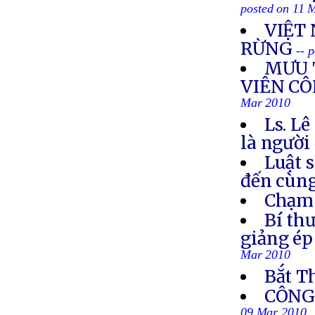
posted on 11 
VIỆT
RỪNG
-- 
MƯU 
VIÊN CÔ
Mar 2010
Ls. L
là người
Luật 
đến cùn
Chạm 
Bí th
giảng ép
Mar 2010
Bắt T
CÔNG 