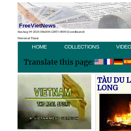
FreeVietNews
Sun Aug 09 2026 03:40:06 GMT+0000 (Coordinated
Universal Time)
HOME
COLLECTIONS
VIDE
Translate this page:
TÀU DU L
LONG