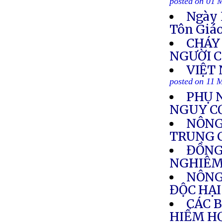
posted on 01 
Ngày 
Tôn Giá
CHÁY 
NGƯỜI 
VIỆT
posted on 11 
PHỤ 
NGUY C
NÔNG
TRUNG 
ĐỒNG
NGHIÊM
NÔNG
ĐỘC HẠI
CÁC 
HIỂM H