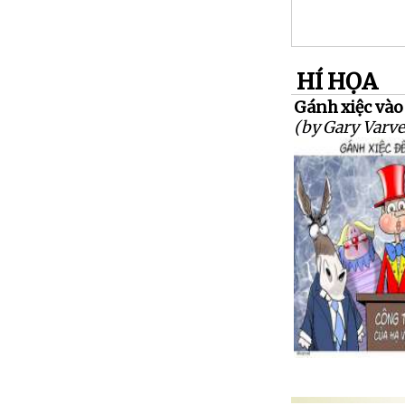
HÍ HỌA
Gánh xiệc và
(by Gary Varve