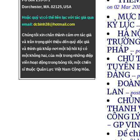
PO Box 255-571
on 02 Mar 20
Dorchester, MA. 02125, USA
MỰC 
Hoặc quý vị có thể liên lạc với tác giả qua
KỶ LỤC
email:
dcbinh38@hotmail.com
-
HÀ N
Chúng tôi xin chân thành cám ơn tác giả
TRƯỜNG 
và trân trọng giới thiệu đến quý độc giả
PHÁP
và thính giả khắp nơi một bộ hồi ký có
-- 
một không hai, của một trong những điệp
CHỦ 
viên hoạt động trong bóng tối, một chiến
TUYÊN B
sĩ thuộc Quân Lực Việt Nam Cộng Hòa.
ĐẢNG
-- 
ĐOÀN
LAN
-- pos
CHỦNG
THANH 
CÔNG LÝ
- GP VI
Để ch