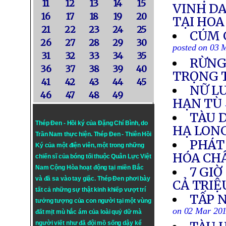
11
12
13
14
15
VINH D
16
17
18
19
20
TẠI HOA
21
22
23
24
25
CÚM 
26
27
28
29
30
posted on 03 
31
32
33
34
35
RỪNG
36
37
38
39
40
TRỌNG T
41
42
43
44
45
NỮ L
46
47
48
49
HẠN TÙ
TÀU D
Thép Đen - Hồi ký của Đặng Chí Bình
, do
HẠ LON
Trần Nam thực hiện.
Thép Đen
- Thiên Hồi
PHÁT 
Ký của một điện viên, một trong những
HÓA CH
chiến sĩ của bóng tối thuộc Quân Lực Việt
Nam Cộng Hòa hoạt động tại miền Bắc
7 GIỜ
và đã sa vào tay giặc. Thép Đen phơi bày
CẢ TRIỆ
tất cả những sự thật kinh khiếp vượt trí
TẤP 
tưởng tượng của con người tại một vùng
on 02 Mar 20
đất mịt mù hắc ám của loài quỷ dữ mà
người viết như đã đội mồ sống dậy kể