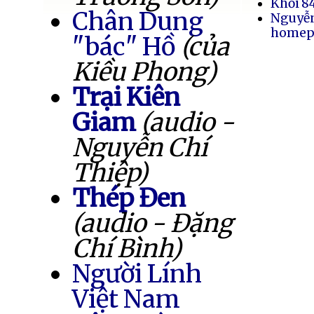
Khối 8
Chân Dung
Nguyễ
homep
"bác" Hồ
(của
Kiều Phong)
Trại Kiên
Giam
(audio -
Nguyễn Chí
Thiệp)
Thép Đen
(audio - Đặng
Chí Bình)
Người Lính
Việt Nam