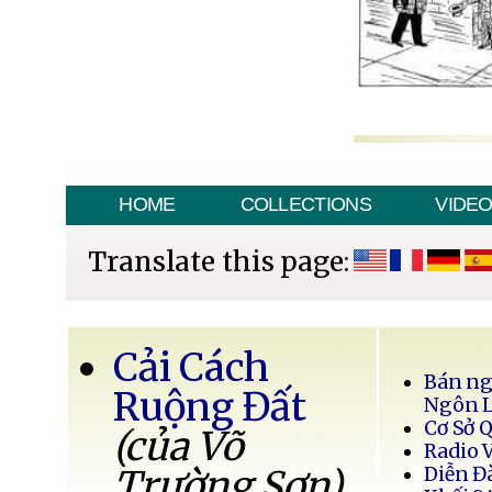
HOME
COLLECTIONS
VIDE
Translate this page:
Cải Cách
Bán ng
Ruộng Đất
Ngôn 
Cơ Sở 
(của Võ
Radio 
Trường Sơn)
Diễn Đ