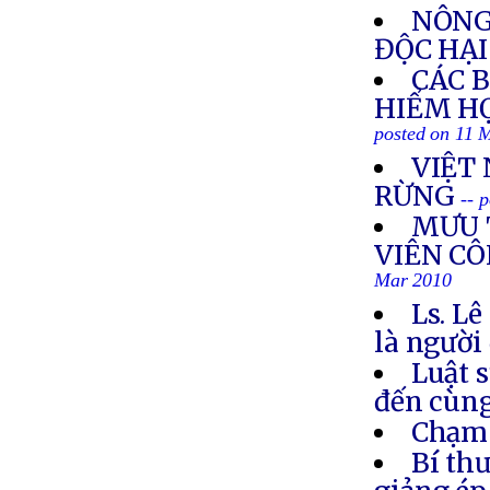
NÔNG
ĐỘC HẠI
CÁC 
HIỂM H
posted on 11 
VIỆT
RỪNG
-- 
MƯU 
VIÊN CÔ
Mar 2010
Ls. L
là người
Luật 
đến cùn
Chạm 
Bí th