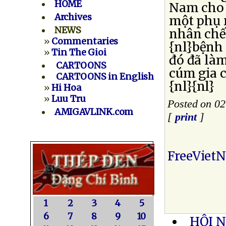
HOME
Nam cho 
Archives
một phụ n
NEWS
nhân chết
»
Commentaries
{nl}bệnh 
»
Tin The Gioi
đó đã làm
CARTOONS
cúm gia c
CARTOONS in English
{nl}{nl}
»
Hi Hoa
»
Luu Tru
Posted on 0
AMIGAVLINK.com
[
print
]
FreeViet
1
2
3
4
5
6
7
8
9
10
HỘI N