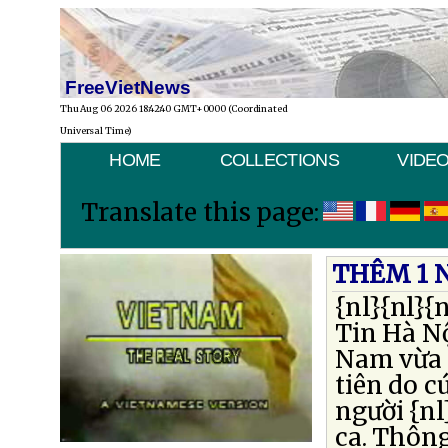
FreeVietNews
Thu Aug 06 2026 18:42:40 GMT+0000 (Coordinated
Universal Time)
HOME
COLLECTIONS
VIDE
Translate this page:
THÊM 1 
{nl}{nl}{n
Tin Hà N
Nam vừa 
tiên do c
người {nl
ca. Thông