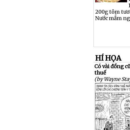
200g tôm tươ
Nước mắm ngọt
HÍ HỌA
Có vài đồng c
thuế
(by Wayne Sta