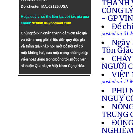
PO Box 255-571
THANH 
Dorchester, MA. 02125, USA
CÔNG LÝ
- GP VI
Hoặc quý vị có thể liên lạc với tác giả qua
email:
dcbinh38@hotmail.com
Để ch
posted on 01 
Chúng tôi xin chân thành cám ơn tác giả
và trân trọng giới thiệu đến quý độc giả
Ngày 
và thính giả khắp nơi một bộ hồi ký có
Tôn Giá
một không hai, của một trong những điệp
CHÁY 
viên hoạt động trong bóng tối, một chiến
NGƯỜI 
sĩ thuộc Quân Lực Việt Nam Cộng Hòa.
VIỆT
posted on 11 
PHỤ 
NGUY C
NÔNG
TRUNG 
ĐỒNG
NGHIÊM