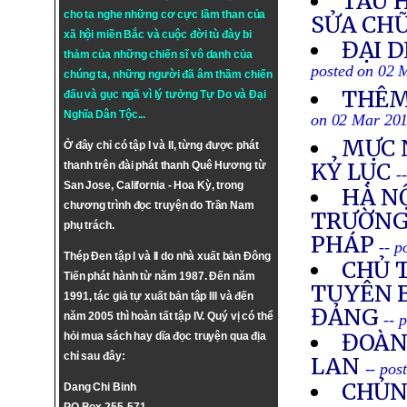
TÀU 
cho ta nghe những cơ cực lầm than của
SỬA CH
xã hội miền Bắc và cuộc đời tù đày bi
ĐẠI 
thảm của những chiến sĩ vô danh của
posted on 02 
chúng ta, những người đã âm thầm chiến
THÊM
đấu và gục ngã vì lý tưởng
Tự Do
và
Đại
Nghĩa Dân Tộc
...
on 02 Mar 20
MỰC 
Ở đây chỉ có tập I và II, từng được phát
KỶ LỤC
thanh trên đài phát thanh Quê Hương từ
-
San Jose, California - Hoa Kỳ, trong
HÀ N
chương trình đọc truyện do Trần Nam
TRƯỜNG 
phụ trách.
PHÁP
-- 
Thép Đen tập I và II do nhà xuất bản Đông
CHỦ 
Tiến phát hành từ năm 1987. Đến năm
TUYÊN B
1991, tác giả tự xuất bản tập III và đến
ĐẢNG
năm 2005 thì hoàn tất tập IV. Quý vị có thể
-- 
ĐOÀN
hỏi mua sách hay dĩa đọc truyện qua địa
chỉ sau đây:
LAN
-- pos
CHỦNG
Dang Chi Binh