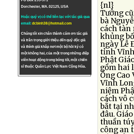
PO Box 255-571
{nl}
Dorchester, MA. 02125, USA
Tưởng cũn
Hoặc quý vị có thể liên lạc với tác giả qua
bà Nguyễ
email:
dcbinh38@hotmail.com
cách tàn 
Chúng tôi xin chân thành cám ơn tác giả
khủng bố
và trân trọng giới thiệu đến quý độc giả
ngày Lễ 
và thính giả khắp nơi một bộ hồi ký có
tỉnh Vĩn
một không hai, của một trong những điệp
Phật Giáo
viên hoạt động trong bóng tối, một chiến
gồm hai l
sĩ thuộc Quân Lực Việt Nam Cộng Hòa.
Ông Cao V
Vĩnh Long
niệm Phậ
cách vô c
bắt tại n
đâu. Giá
thuần túy
công an t