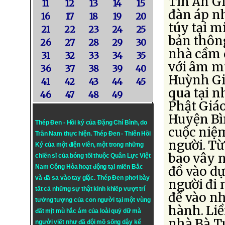
Tin An Gi
11
12
13
14
15
đàn áp n
16
17
18
19
20
túy tại 
21
22
23
24
25
bản thông
26
27
28
29
30
nhà cầm 
31
32
33
34
35
với âm m
36
37
38
39
40
Huỳnh Gi
41
42
43
44
45
qua tại n
46
47
48
49
Phật Giáo
Huyện Bì
Thép Đen - Hồi ký của Đặng Chí Bình
, do
cuộc niệm
Trần Nam thực hiện.
Thép Đen
- Thiên Hồi
người. T
Ký của một điện viên, một trong những
bao vây 
chiến sĩ của bóng tối thuộc Quân Lực Việt
Nam Cộng Hòa hoạt động tại miền Bắc
đồ vào d
và đã sa vào tay giặc. Thép Đen phơi bày
người đi
tất cả những sự thật kinh khiếp vượt trí
để vào nh
tưởng tượng của con người tại một vùng
hành. Li
đất mịt mù hắc ám của loài quỷ dữ mà
nhà Bà Tu
người viết như đã đội mồ sống dậy kể