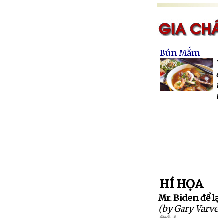
Bún Mắm
HÍ HỌA
Mr. Biden để l
(by Gary Varve