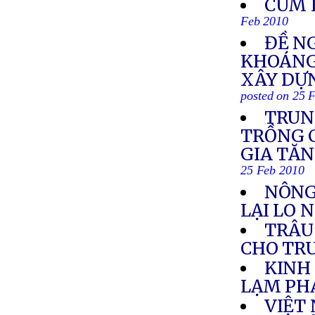
CÚM 
Feb 2010
ĐỀ N
KHOÁNG 
XÂY DỰ
posted on 25 
TRUN
TRỒNG C
GIA TĂN
25 Feb 2010
NÔNG
LẠI LO 
TRÂU
CHO TR
KINH
LẠM PH
VIỆT