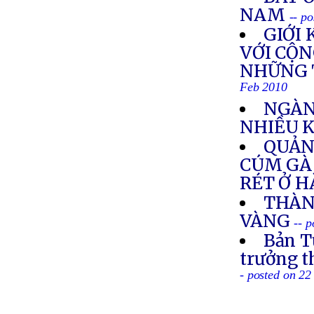
NAM
-- p
GIỚI
VỚI CỘN
NHỮNG 
Feb 2010
NGÀN
NHIỀU 
QUẢN
CÚM GÀ 
RÉT Ở H
THÀN
VÀNG
-- 
Bản T
trưởng 
- posted on 2