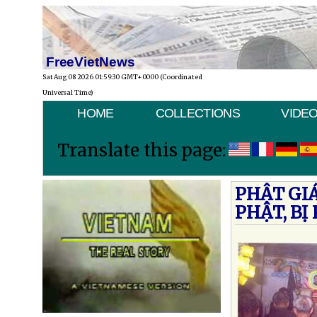
FreeVietNews
Sat Aug 08 2026 01:59:30 GMT+0000 (Coordinated
Universal Time)
HOME
COLLECTIONS
VIDE
Translate this page:
PHẬT GI
PHẬT, BỊ