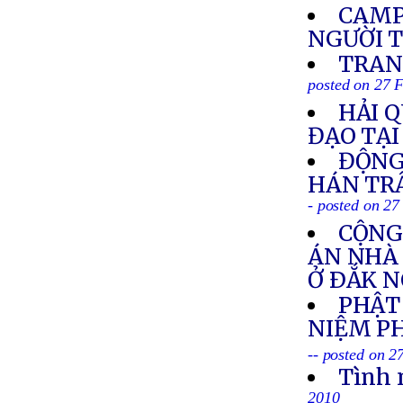
CAMP
NGƯỜI 
TRAN
posted on 27 
HẢI 
ĐẠO TẠI
ĐỘNG
HÁN TR
- posted on 2
CỘNG
ÁN NHÀ
Ở ÐẮK 
PHẬT
NIỆM PH
-- posted on 2
Tình 
2010