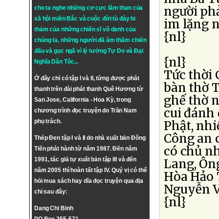
người phả
cho ta nghe những cơ cực lầm than của
xã hội miền Bắc và cuộc đời tù đày bi
im lặng 
thảm của những chiến sĩ vô danh của
{nl}
chúng ta, những người đã âm thầm chiến
đấu và gục ngã vì lý tưởng
Tự Do
và
Đại
{nl}
Nghĩa Dân Tộc
...
Tức thời 
Ở đây chỉ có tập I và II, từng được phát
bàn thờ T
thanh trên đài phát thanh Quê Hương từ
ghế thờ n
San Jose, California - Hoa Kỳ, trong
cui đánh
chương trình đọc truyện do Trần Nam
phụ trách.
Phật, nhi
Công an 
Thép Đen tập I và II do nhà xuất bản Đông
có chủ nh
Tiến phát hành từ năm 1987. Đến năm
1991, tác giả tự xuất bản tập III và đến
Lang, Ôn
năm 2005 thì hoàn tất tập IV. Quý vị có thể
Hòa Hảo 
hỏi mua sách hay dĩa đọc truyện qua địa
Nguyễn V
chỉ sau đây:
{nl}
Dang Chi Binh