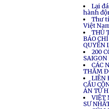
Lại đ
hành độ
Thư t
Việt Nam
THỦ 
BÁO CHÍ
QUYỀN 
200 
SAIGON
CÁC N
THĂM Đ
LIÊN
CẦU CỘN
ÁN TỬ 
VIỆT
SƯ NHẤ