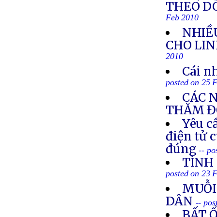
THEO DÕ
Feb 2010
NHIỀ
CHO LI
2010
Cái nh
posted on 25 
CÁC N
THĂM Đ
Yêu c
điện tử 
đúng
-- p
TÌNH 
posted on 23 
MUỖI
DÂN
-- po
BẤT Ổ