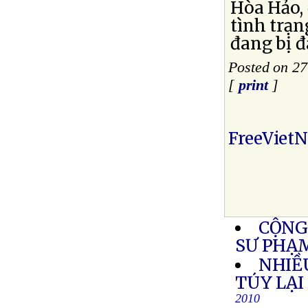
Hòa Hảo, 
tình trạn
đang bị 
Posted on 2
[
print
]
FreeViet
CỘNG
SƯ PHẠM
NHIỀ
TÚY LẠI
2010