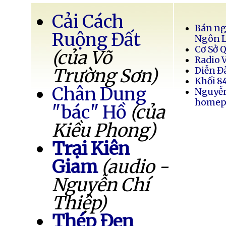
Cải Cách
Bán ng
Ruộng Đất
Ngôn 
Cơ Sở 
(của Võ
Radio 
Trường Sơn)
Diễn Đ
Khối 8
Chân Dung
Nguyễ
homep
"bác" Hồ
(của
Kiều Phong)
Trại Kiên
Giam
(audio -
Nguyễn Chí
Thiệp)
Thép Đen