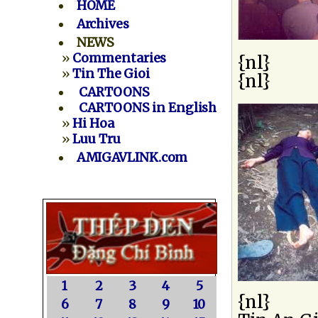
HOME
Archives
NEWS
»
Commentaries
{nl}
»
Tin The Gioi
{nl}
CARTOONS
CARTOONS in English
»
Hi Hoa
»
Luu Tru
AMIGAVLINK.com
1
2
3
4
5
{nl}
6
7
8
9
10