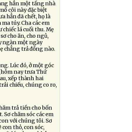
sang hẳn một tầng nhà
mồ côi này đặc biệt
a hẳn đã chết, họ là
 ma túy. Cha các em
 chiếc lá cuối thu. Mẹ
 sơ cho ăn, cho ngủ,
ảy ngàn một ngày
ẹ chẳng trả đồng nào.
ng. Lúc đó, ở một góc
 (hôm nay trưa Thứ
au, xếp thành hai
trải chiếu, chúng co ro,
hăm trả tiền cho bốn
t. Sơ chăm sóc các em
con với chúng tôi. Sơ
 con thỏ, con sóc,