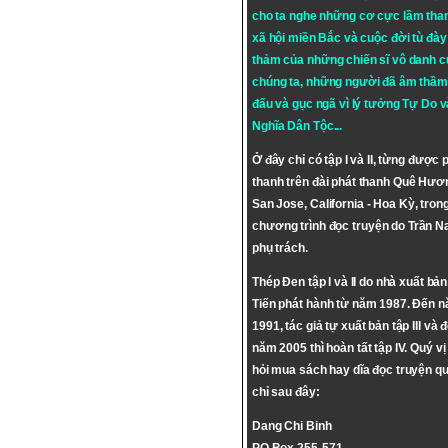
cho ta nghe những cơ cực lầm tha
xã hội miền Bắc và cuộc đời tù đày 
thảm của những chiến sĩ vô danh c
chúng ta, những người đã âm thầm
đấu và gục ngã vì lý tưởng
Tự Do
v
Nghĩa Dân Tộc
...
Ở đây chỉ có tập I và II, từng được 
thanh trên đài phát thanh Quê Hươ
San Jose, California - Hoa Kỳ, tron
chương trình đọc truyện do Trần 
phụ trách.
Thép Đen tập I và II do nhà xuất bả
Tiến phát hành từ năm 1987. Đến 
1991, tác giả tự xuất bản tập III và 
năm 2005 thì hoàn tất tập IV. Quý vị
hỏi mua sách hay dĩa đọc truyện qu
chỉ sau đây:
Dang Chi Binh