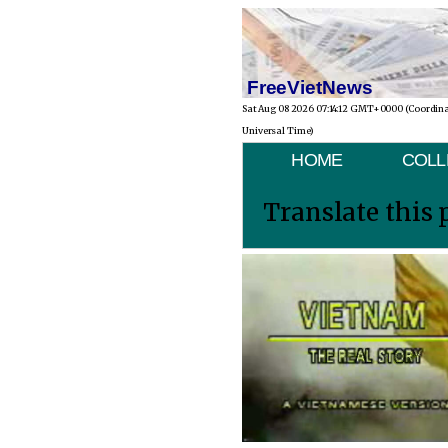
FreeVietNews
Sat Aug 08 2026 07:14:12 GMT+0000 (Coordin
Universal Time)
HOME
COLL
Translate this 