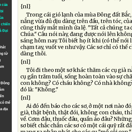
n của
{nl}
bi
Trong cái gió lạnh của mùa Ðông đất Bắc, 
ủa
nắng vừa đủ dịu dàng trên đầu, trên tóc, củ
 chiến
cũng thấy mắt mình ứa lệ. "Tất cả chúng ta
à
Đại
Chúa." Câu nói này, đang được nói lên khôn
sáng hôm nay. Tôi biết họ ít khi (có thể nói 
chạm tay, vuốt ve như vậy. Các sơ chỉ có thể 
phát
dàng thôi.
ng từ
g
{nl}
Nam
Tôi đi theo một sơ khác thăm các cụ già 
cụ gần trăm tuổi, sống hoàn toàn vào sự chă
con không? Có cháu không? Có nhà không? T
n Đông
đó là: "Không."
năm
đến
{nl}
 có thể
Ai đó đến báo cho các sơ, ở một nơi nào đó
a địa
già, thật bệnh, thật đói, không con cháu, th
về. Cơm đâu, thuốc đâu, quần áo đâu? Những 
sơ biết chắc chắn các sơ có một cái quỹ rất đầ