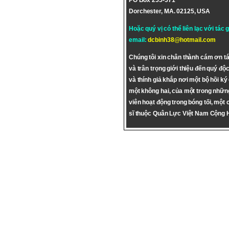
PO Box 255-571
Dorchester, MA. 02125, USA
Hoặc quý vị có thể liên lạc với tác 
email:
dcbinh38@hotmail.com
Chúng tôi xin chân thành cám ơn tá
và trân trọng giới thiệu đến quý độc
và thính giả khắp nơi một bộ hồi ký
một không hai, của một trong nhữn
viên hoạt động trong bóng tối, một 
sĩ thuộc Quân Lực Việt Nam Cộng 