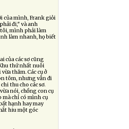
i của mình, Frank giỏi
phải đi," và anh
 tôi, mình phải làm
nh làm nhanh, họ biết
ai của các sơ cũng
 Khu thứ nhất nuôi
 vừa thăm. Các cụ ở
on tôm, nhưng vẫn đi
chi thu cho các sơ.
vừa nói, chồng con cụ
ao mà chỉ có mình cụ
à bất hạnh hay may
hắt hiu một góc