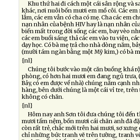
Khu thứ hai đi cách một cái sân rộng và 
khác, nơi nuôi bốn mươi em mồ côi. Các em 
lắm, các em vẫn có cha có mẹ. Cha các em chư
nạn nhân của bệnh HIV hay là nạn nhân của
biến mất trong đời sống các em, bay vèo như
các em buổi sáng thả các em vào tu viện, các
dạy học. Có bà mẹ trả cho nhà dòng năm, b
(mười tám ngàn bằng một Mỹ kim,) có bà m
{nl}
Chúng tôi bước vào một căn buồng khá rộ
phòng, có hơn hai mươi em đang ngủ trưa,
Bảy, có em được về nhà) chúng nằm cạnh nh
hàng, bên dưới chúng là một cái vỉ tre, trên 
không có chăn.
{nl}
Hôm nay anh Sơn tôi đưa chúng tôi đến t
mươi tấm nệm, bốn mươi cái chăn anh đã đặ
còn rất trẻ, chắc mới trên hai mươi, sơ xưng 
chỉ những bức tranh vẽ trên tường, tranh vẽ