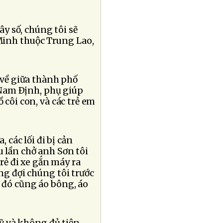
y số, chúng tôi sẽ
Minh thuộc Trung Lao,
ề về giữa thành phố
 Nam Ðịnh, phụ giúp
 côi con, và các trẻ em
 các lối đi bị cản
u lần chở anh Sơn tôi
trẻ đi xe gắn máy ra
ng đợi chúng tôi trước
ở đó cũng áo bông, áo