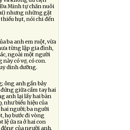
ỹ và không đủ tiện
g Ða Minh tự chăn nuôi
khoai) nhưng những gặt
thiếu hụt, nói chi đến
của ba anh em ruột, vừa
hưa từng lập gia đình,
ác, ngoài một người
 này có vợ, có con.
suy dinh dưỡng.
ng; ông anh gần bảy
 đứng giữa cầm tay hai
g anh lại lấy hai bàn
, như biểu hiệu của
hai người; ba người
, họ bước đi vòng
 lệ ứa ra ở hai con
 động của người anh.