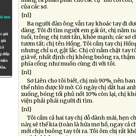
mang ra phân phát cho các cụ "mồ côi con," 
của các sơ.
{nl}
giả qua
Ba người đàn ông vẫn tay khoác tay đi dư
dàng. Tôi đi tìm người em gái út, chị năm 
c giả
tuổi, trông chị tươi tắn, khỏe mạnh; các sơ 
 giả
tươm tất; chị tên Hồng. Tôi cầm tay chị Hồng
 có
nhưng chỉ u ơ, gật lắc. Chị cứ nắm chặt tay t
g điệp
giã về, nhất định chị không buông ra, thậm c
chiến
phía cổng như muốn cùng đi với tôi.
Hòa.
{nl}
Sơ Liên cho tôi biết, chị mù 90%, nên ban
thể nhìn được lờ mờ. Có ngày chị dắt hai anh 
xuống, bóng tối phủ nốt 10% còn lại, chị kh
viện phải phái người đi tìm.
{nl}
Tôi cầm cả hai tay chị dỗ dành mãi, hẹn chị 
này, sẽ thế kia (toàn là hứa mơ hồ, ngay cả 
mới chịu buông tay tôi ra. Tôi ôm chị rất k