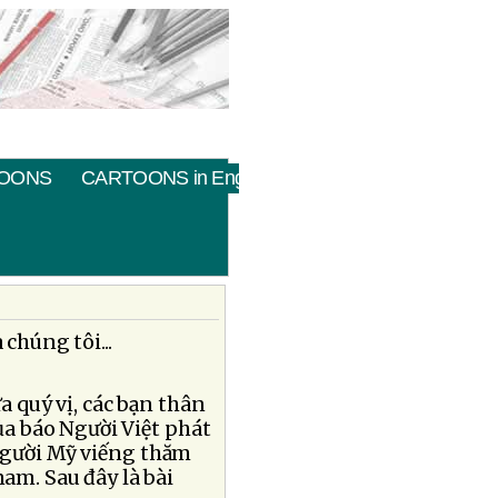
OONS
CARTOONS in English
 chúng tôi...
a quý vị, các bạn thân
a báo Người Việt phát
 người Mỹ viếng thăm
am. Sau đây là bài