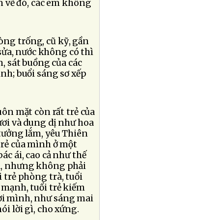
on vẽ đó, các em không
hòng trống, cũ kỹ, gần
sửa, nước không có thì
, sát buồng của các
inh; buổi sáng sơ xếp
ôn mặt còn rất trẻ của
ươi và dung dị như hoa
ý tưởng lắm, yêu Thiên
trẻ của mình ở một
ác ái, cao cả như thế
cả, nhưng không phải
i trẻ phòng trà, tuổi
u mạnh, tuổi trẻ kiếm
đời mình, như sáng mai
ói lời gì, cho xứng.