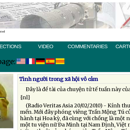
ated
ECTIONS
VIDEO
COMMENTARIES
CART
page:
Tình người trong xã hội vô cảm
Ðây là đề tài của chuyện tử tế tuần này của
{nl}
(Radio Veritas Asia 20/02/2010) - Kính thư
mến. Mới đây phóng viêng Trần Mộng Tú củ
hành tại Hoa kỳ, đã cùng với chồng là một
một tu viện nữ Ða Minh tại Nam Ðịnh, Việt n