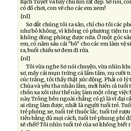
Bạch Tuyết và bẩy chú lùn rất đẹp. Sơ nói, c
có đồ chơi, con vẽ cho các em xem!
{nl}
Sơ dắt chúng tôi ra sân, chỉ cho tôi các p
như bỏ không, vì không có phương tiện tu 
không dùng phòng được nữa. Ở một góc sân
em, có năm sáu cái "bô" cho các em làm vệ s
ra, buổi chiều sơ đem đi rửa.
{nl}
Tôi vừa nghe Sơ nói chuyện, vừa nhìn khu
sơ, mấy cái mụn trứng cá lấm tấm, nụ cười t
cúc trắng, tôi thấy thật xúc động. Phải có l
Chúa và yêu tha nhân lắm, mới hiến cả tuổi 
chốn xa xôi như thế này, làm một công việc b
này. Trông bên ngoài chẳng có gì là vĩ đại 
ai cũng làm được, nhất là người tuổi trẻ. Tuổ
trẻ phóng xe, tuổi trẻ thuốc lắc, tuổi trẻ rượ
tiền bằng đủ mọi cách, tuổi trẻ phung phí 
sẽ chết! Tôi nhìn tuổi trẻ của sơ không biết n