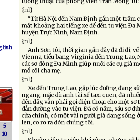
tường thuật của phóng viên Trần Mộng Tú:
{nl}
"Từ Hà Nội đến Nam Ðịnh gần một trăm câ
mất khoảng hai tiếng xe để đến tu viện Ða 
huyện Trực Ninh, Nam Ðịnh.
{nl}
lish
Anh Sơn tôi, thời gian gần đây đã đi đi, v
Vienna, tiểu bang Virginia đến Trung Lao,
các sơ dòng Ða Minh giúp nuôi các cụ già mồ
mồ côi cha mẹ.
{nl}
Xe đến Trung Lao, gặp lúc đường đang sửa,
ngang, mặc dù anh tài xế taxi quen, đã nhiề
đến đây, vẫn phải gọi điện thoại cho một sơ 
dẫn đường vào tu viện. Ðã có năm, sáu sơ đứ
cửa chính, có một vài người già đang sống 
len, co ro ra đón chúng tôi.
5
{nl}
10