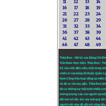
11
12
13
14
16
17
18
19
21
22
23
24
26
27
28
29
31
32
33
34
36
37
38
39
41
42
43
44
46
47
48
49
Thép Đen - Hồi ký của Đặng Chí Bì
Trần Nam thực hiện.
Thép Đen
- Th
Ký của một điện viên, một trong n
chiến sĩ của bóng tối thuộc Quân L
Nam Cộng Hòa hoạt động tại miền
và đã sa vào tay giặc. Thép Đen ph
tất cả những sự thật kinh khiếp vượ
tưởng tượng của con người tại mộ
đất mịt mù hắc ám của loài quỷ dữ
người viết như đã đội mồ sống dậy