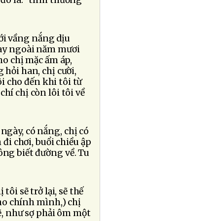
đó là: "tình thương"
ới vầng nắng dịu
nay ngoài năm mươi
cho chị mặc ấm áp,
 hỏi han, chị cười,
ôi cho đến khi tôi từ
hí chị còn lôi tôi về
 ngày, có nắng, chị có
đi chơi, buổi chiều ập
ông biết đường về. Tu
tôi sẽ trở lại, sẽ thế
cho chính mình,) chị
hẽ, như sợ phải ôm một