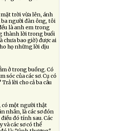
mặt trời vừa lên, ánh
a ba người đàn ông, tôi
 đều là anh em trong
g thành lời trong buổi
là chưa bao giờ) được ai
cho họ những lời dịu
nằm ở trong buồng. Có
m sóc của các sơ. Cụ có
rả lời cho cả ba câu
, có một người thật
ân nhân, là các sơ đón
điều đó tính sau. Các
y và các sơ có thể