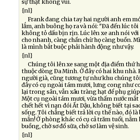
sự thật không vui.
{nl}
Frank đang chia tay hai người anh em mớ
lắm, anh buông họ ra và nói: "Ðã đến lúc tôi 
không tỏ dấu bịn rịn. Lúc lên xe anh nói với
cho nhanh, càng chần chừ họ càng buồn. Mì
là mình bắt buộc phải hành động như vậy.
{nl}
Chúng tôi lên xe sang một địa điểm thứ h
thuộc dòng Ða Minh. Ở đây có hai khu nhà.
người già, cũng tương tự như khu chúng tôi
đây có cụ ngoài tám mươi, lưng cong như c
lại trong sân, vẫn xâu tràng hạt để phụ giúp 
Một cụ ngoài tám mươi, vừa thấm nước mắt 
chết hết vì nạn đói Ất Dậu, không biết tại s
sống. Tôi chẳng biết trả lời cụ thế nào, đó l
mắn! Ở phòng khác có cụ cả trăm tuổi, nằm 
buồng, chờ sơ đổ sữa, chờ sơ làm vệ sinh.
{nl}