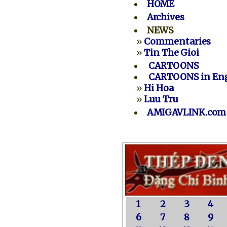
HOME
Archives
NEWS
»
Commentaries
»
Tin The Gioi
CARTOONS
CARTOONS in Eng
»
Hi Hoa
»
Luu Tru
AMIGAVLINK.com
1
2
3
4
6
7
8
9