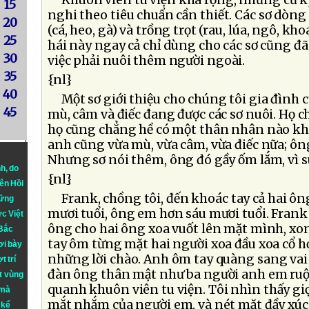
Khuôn viên tu viện khá rộng, nhưng cũ k
15
nghi theo tiêu chuẩn cần thiết. Các sơ dòn
20
(cá, heo, gà) và trồng trọt (rau, lúa, ngô, 
25
hái này ngay cả chỉ dùng cho các sơ cũng đã 
30
việc phải nuôi thêm người ngoài.
35
{nl}
40
Một sơ giới thiệu cho chúng tôi gia đình 
45
mù, câm và điếc đang được các sơ nuôi. Họ c
họ cũng chẳng hề có một thân nhân nào kh
anh cũng vừa mù, vừa câm, vừa điếc nữa; ông
Nhưng sơ nói thêm, ông đó gầy ốm lắm, vì 
nh
, do
{nl}
iên Hồi
Frank, chồng tôi, đến khoác tay cả hai ô
hững
mươi tuổi, ông em hơn sáu mươi tuổi. Frank
ực Việt
ông cho hai ông xoa vuốt lên mặt mình, xon
 Bắc
tay ôm từng mặt hai người xoa đầu xoa cổ họ
ơi bày
những lời chào. Anh ôm tay quàng sang vai 
t trí
đàn ông thân mật như ba người anh em ruột
t vùng
quanh khuôn viên tu viện. Tôi nhìn thấy giọt
 mà
mắt nhắm của người em, và nét mặt đầy xúc
 kể