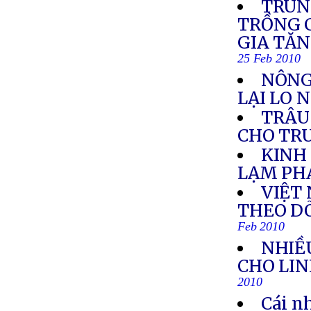
TRUN
TRỒNG C
GIA TĂN
25 Feb 2010
NÔNG
LẠI LO 
TRÂU
CHO TR
KINH
LẠM PH
VIỆT
THEO DÕ
Feb 2010
NHIỀ
CHO LI
2010
Cái nh