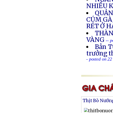
NHIỀU 
QUẢN
CÚM GÀ 
RÉT Ở H
THÀN
VÀNG
-- 
Bản T
trưởng 
- posted on 2
Thịt Bò Nướn