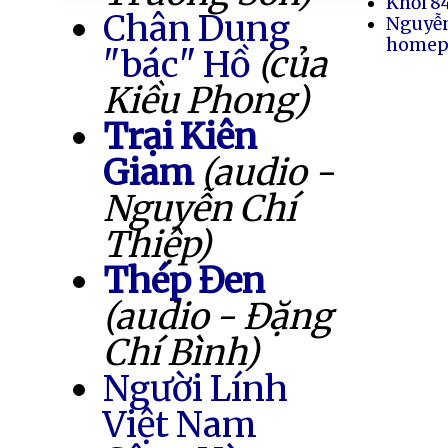
Khối 8
Chân Dung
Nguyễ
homep
"bác" Hồ
(của
Kiều Phong)
Trại Kiên
Giam
(audio -
Nguyễn Chí
Thiệp)
Thép Đen
(audio - Đặng
Chí Bình)
Người Lính
Việt Nam