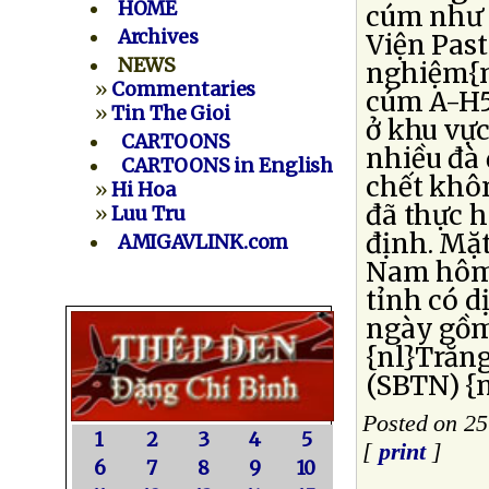
HOME
cúm như s
Archives
Viện Pas
NEWS
nghiệm{nl
»
Commentaries
cúm A-H5N
»
Tin The Gioi
ở khu vự
CARTOONS
nhiều đà 
CARTOONS in English
chết khô
»
Hi Hoa
đã thực h
»
Luu Tru
định. Mặt
AMIGAVLINK.com
Nam hôm 
tỉnh có d
ngày gồm
{nl}Trăn
(SBTN) {n
Posted on 2
1
2
3
4
5
[
print
]
6
7
8
9
10