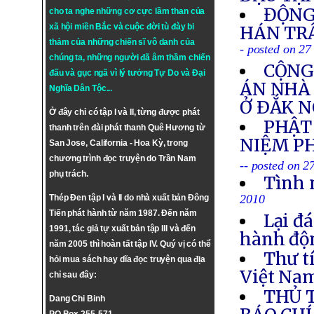
ĐỘNG
cho ta nghe những cơ cực lầm than của
xã hội miền Bắc và cuộc đời tù đày bi
HÁN TR
thảm của những chiến sĩ vô danh của
- posted on 2
chúng ta, những người đã âm thầm chiến
CỘNG
đấu và gục ngã vì lý tưởng
Tự Do
và
Đại
ÁN NHÀ
Nghĩa Dân Tộc
...
Ở ÐẮK 
Ở đây chỉ có tập I và II, từng được phát
PHẬT
thanh trên đài phát thanh Quê Hương từ
NIỆM PH
San Jose, California - Hoa Kỳ, trong
chương trình đọc truyện do Trần Nam
-- posted on 2
phụ trách.
Tình 
2010
Thép Đen tập I và II do nhà xuất bản Đông
Tiến phát hành từ năm 1987. Đến năm
Lại đ
1991, tác giả tự xuất bản tập III và đến
hành độ
năm 2005 thì hoàn tất tập IV. Quý vị có thể
Thư t
hỏi mua sách hay dĩa đọc truyện qua địa
Việt Nam
chỉ sau đây:
THỦ 
Dang Chi Binh