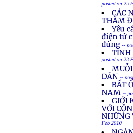
posted on 25 
CÁC N
THĂM Đ
Yêu c
điện tử 
đúng
-- p
TÌNH 
posted on 23 
MUỖI
DÂN
-- po
BẤT Ổ
NAM
-- p
GIỚI
VỚI CỘN
NHỮNG 
Feb 2010
NGÀN