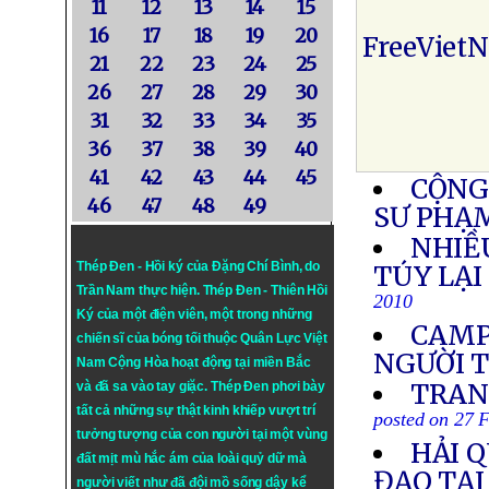
11
12
13
14
15
16
17
18
19
20
FreeViet
21
22
23
24
25
26
27
28
29
30
31
32
33
34
35
36
37
38
39
40
41
42
43
44
45
CỘNG
46
47
48
49
SƯ PHẠM
NHIỀ
Thép Đen - Hồi ký của Đặng Chí Bình
, do
TÚY LẠI
Trần Nam thực hiện.
Thép Đen
- Thiên Hồi
2010
Ký của một điện viên, một trong những
CAMP
chiến sĩ của bóng tối thuộc Quân Lực Việt
NGƯỜI 
Nam Cộng Hòa hoạt động tại miền Bắc
TRAN
và đã sa vào tay giặc. Thép Đen phơi bày
tất cả những sự thật kinh khiếp vượt trí
posted on 27 
tưởng tượng của con người tại một vùng
HẢI 
đất mịt mù hắc ám của loài quỷ dữ mà
ĐẠO TẠI
người viết như đã đội mồ sống dậy kể