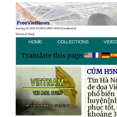
FreeVietNews
Sun Aug 09 2026 07:28:50 GMT+0000 (Coordinated
Universal Time)
HOME
COLLECTIONS
VIDE
Translate this page:
CÚM H5N
Tin Hà Nộ
đe dọa Vi
phổ biến 
huyện{nl
phục tốt
khoảng 3 