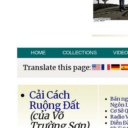
HOME
COLLECTIONS
VIDE
Translate this page:
Cải Cách
Bán ng
Ruộng Đất
Ngôn 
Cơ Sở 
(của Võ
Radio 
Trường Sơn)
Diễn Đ