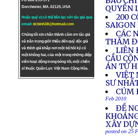
BÁO CHÍ
PO Box 255-571
QUYỀN 
Dorchester, MA. 02125, USA
200 
Hoặc quý vị có thể liên lạc với tác giả qua
SAIGON
email:
dcbinh38@hotmail.com
CÁC N
Chúng tôi xin chân thành cám ơn tác giả
THĂM Đ
và trân trọng giới thiệu đến quý độc giả
LIÊN
và thính giả khắp nơi một bộ hồi ký có
một không hai, của một trong những điệp
CẦU CỘN
viên hoạt động trong bóng tối, một chiến
ÁN TỬ 
sĩ thuộc Quân Lực Việt Nam Cộng Hòa.
VIỆT
SƯ NHẤ
CÚM 
Feb 2010
ĐỀ N
KHOÁNG 
XÂY DỰ
posted on 25 