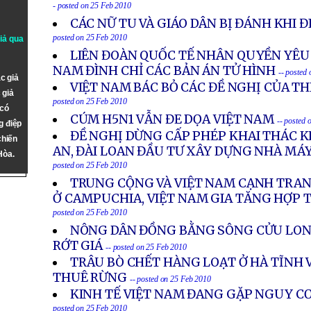
- posted on 25 Feb 2010
CÁC NỮ TU VÀ GIÁO DÂN BỊ ĐÁNH KHI 
posted on 25 Feb 2010
giả qua
LIÊN ĐOÀN QUỐC TẾ NHÂN QUYỀN YÊU
NAM ĐÌNH CHỈ CÁC BẢN ÁN TỬ HÌNH
-- posted
c giả
VIỆT NAM BÁC BỎ CÁC ĐỀ NGHỊ CỦA T
 giả
posted on 25 Feb 2010
 có
CÚM H5N1 VẪN ĐE DỌA VIỆT NAM
-- posted 
g điệp
ĐỀ NGHỊ DỪNG CẤP PHÉP KHAI THÁC 
chiến
AN, ĐÀI LOAN ĐẦU TƯ XÂY DỰNG NHÀ MÁY
Hòa.
posted on 25 Feb 2010
TRUNG CỘNG VÀ VIỆT NAM CẠNH TRAN
Ở CAMPUCHIA, VIỆT NAM GIA TĂNG HỢP T
posted on 25 Feb 2010
NÔNG DÂN ĐỒNG BẰNG SÔNG CỬU LONG 
RỚT GIÁ
-- posted on 25 Feb 2010
TRÂU BÒ CHẾT HÀNG LOẠT Ở HÀ TĨNH 
THUÊ RỪNG
-- posted on 25 Feb 2010
KINH TẾ VIỆT NAM ĐANG GẶP NGUY C