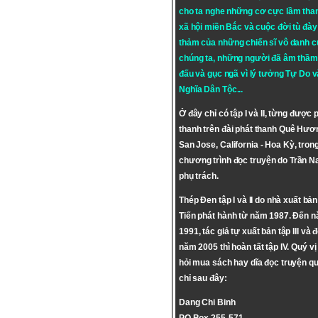
cho ta nghe những cơ cực lầm tha
xã hội miền Bắc và cuộc đời tù đày 
thảm của những chiến sĩ vô danh c
chúng ta, những người đã âm thầm
đấu và gục ngã vì lý tưởng
Tự Do
v
Nghĩa Dân Tộc
...
Ở đây chỉ có tập I và II, từng được 
thanh trên đài phát thanh Quê Hươ
San Jose, California - Hoa Kỳ, tron
chương trình đọc truyện do Trần 
phụ trách.
Thép Đen tập I và II do nhà xuất bả
Tiến phát hành từ năm 1987. Đến 
1991, tác giả tự xuất bản tập III và 
năm 2005 thì hoàn tất tập IV. Quý vị
hỏi mua sách hay dĩa đọc truyện qu
chỉ sau đây:
Dang Chi Binh