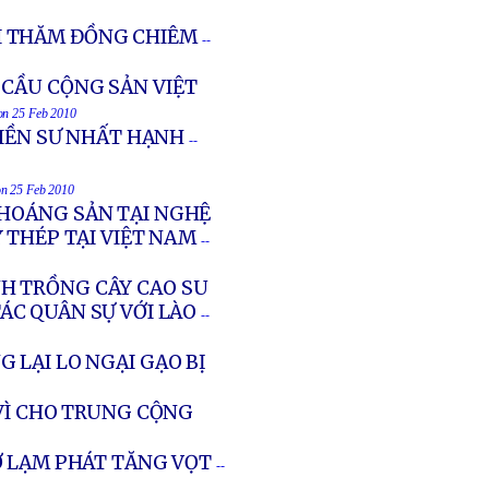
ĐI THĂM ĐỒNG CHIÊM
--
 CẦU CỘNG SẢN VIỆT
 on 25 Feb 2010
HIỀN SƯ NHẤT HẠNH
--
on 25 Feb 2010
KHOÁNG SẢN TẠI NGHỆ
 THÉP TẠI VIỆT NAM
--
H TRỒNG CÂY CAO SU
ÁC QUÂN SỰ VỚI LÀO
--
LẠI LO NGẠI GẠO BỊ
VÌ CHO TRUNG CỘNG
Ơ LẠM PHÁT TĂNG VỌT
--