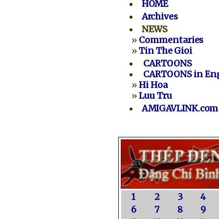
HOME
Archives
NEWS
»
Commentaries
»
Tin The Gioi
CARTOONS
CARTOONS in Eng
»
Hi Hoa
»
Luu Tru
AMIGAVLINK.com
1
2
3
4
6
7
8
9