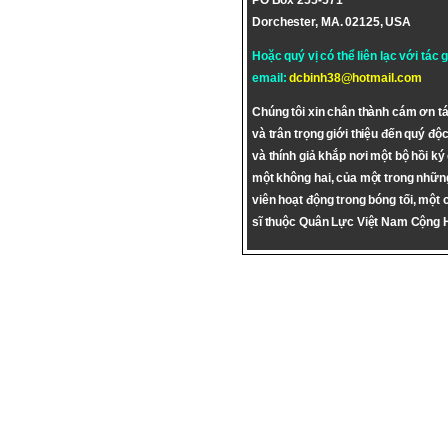
PO Box 255-571
Dorchester, MA. 02125, USA
Hoặc quý vị có thể liên lạc với tác 
email:
dcbinh38@hotmail.com
Chúng tôi xin chân thành cám ơn tá
và trân trọng giới thiệu đến quý độc
và thính giả khắp nơi một bộ hồi ký
một không hai, của một trong nhữn
viên hoạt động trong bóng tối, một 
sĩ thuộc Quân Lực Việt Nam Cộng 