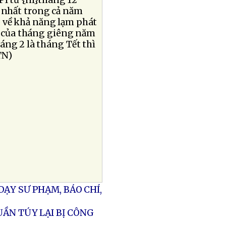
PI từ {nl}tháng 12
 nhất trong cả năm
o về khả năng lạm phát
PI của tháng giêng năm
áng 2 là tháng Tết thì
TN)
ẠY SƯ PHẠM, BÁO CHÍ,
UẦN TÚY LẠI BỊ CÔNG