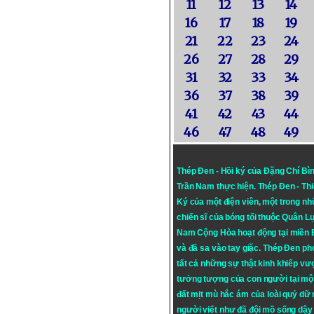
11
12
13
14
16
17
18
19
21
22
23
24
26
27
28
29
31
32
33
34
36
37
38
39
41
42
43
44
46
47
48
49
Thép Đen - Hồi ký của Đặng Chí Bì
Trần Nam thực hiện.
Thép Đen
- Th
Ký của một điện viên, một trong n
chiến sĩ của bóng tối thuộc Quân L
Nam Cộng Hòa hoạt động tại miền
và đã sa vào tay giặc. Thép Đen ph
tất cả những sự thật kinh khiếp vượ
tưởng tượng của con người tại mộ
đất mịt mù hắc ám của loài quỷ dữ
người viết như đã đội mồ sống dậy