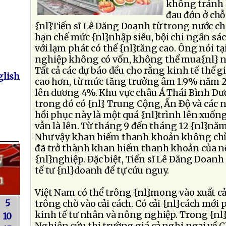
không tránh 
đau đớn ở chỗ
{nl}Tiến sĩ Lê Ðăng Doanh từ trong nước c
hạn chế mức {nl}nhập siêu, bội chi ngân sác
với lạm phát có thể {nl}tăng cao. Ông nói t
nghiệp không có vốn, không thể mua{nl} ng
Tất cả các dự báo đều cho rằng kinh tế thế g
lish
cao hơn, từ mức tăng trưởng âm 1.9% năm 2
lên dương 4%. Khu vực châu Á Thái Bình Dư
trong đó có {nl} Trung Cộng, Ấn Ðộ và các 
hồi phục này là một quá {nl}trình lên xuố
vẫn là lên. Từ tháng 9 đến tháng 12 {nl}n
Như vậy khan hiếm thanh khoản không chỉ
đã trở thành khan hiếm thanh khoản của nề
{nl}nghiệp. Ðặc biệt, Tiến sĩ Lê Ðăng Doanh
tế tư {nl}doanh để tự cứu nguy.
Việt Nam có thể trông {nl}mong vào xuất cả
5
trông chờ vào cải cách. Có cải {nl}cách mới
kinh tế tư nhân và nông nghiệp. Trong {nl}
10