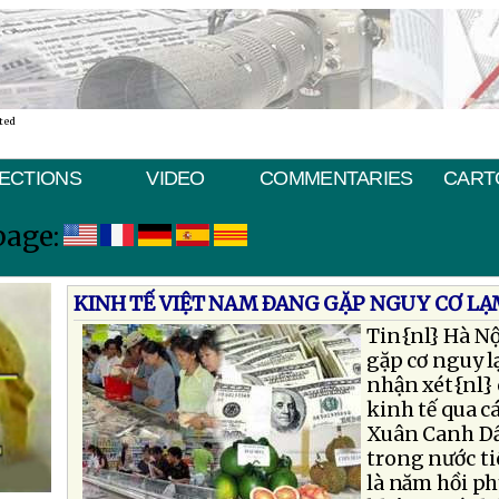
ted
ECTIONS
VIDEO
COMMENTARIES
CART
page:
KINH TẾ VIỆT NAM ÐANG GẶP NGUY CƠ LẠ
Tin{nl} Hà Nộ
gặp cơ nguy l
nhận xét{nl} 
kinh tế qua c
Xuân Canh Dầ
trong nước t
là năm hồi ph