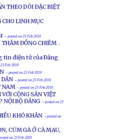
N THEO DÕI ĐẶC BIỆT
G CHO LINH MỤC
ật
-- posted on 25 Feb 2010
ĐI THĂM ĐỒNG CHIÊM
--
 tin điện tử của Ðảng
n 23 Feb 2010
ON
-- posted on 23 Feb 2010
 DÂN
-- posted on 23 Feb 2010
T NAM
-- posted on 23 Feb 2010
 VỚI CỘNG SẢN VIỆT
 NỘI BỘ ĐẢNG
-- posted on 23
HIỀU KHÓ KHĂN
-- posted on
N, CÚM GÀ Ở CÀ MAU,
posted on 23 Feb 2010