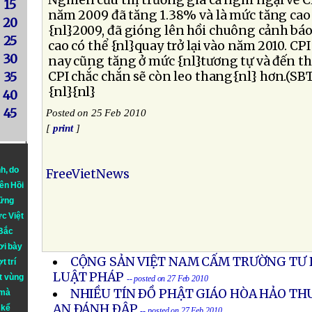
Nghiên cứu thị trường giá cả nghi ngại về C
15
năm 2009 đã tăng 1.38% và là mức tăng cao
20
{nl}2009, đã gióng lên hồi chuông cảnh bá
25
cao có thể {nl}quay trở lại vào năm 2010. C
30
nay cũng tăng ở mức {nl}tương tự và đến th
CPI chắc chắn sẽ còn leo thang{nl} hơn.(SB
35
{nl}{nl}
40
45
Posted on 25 Feb 2010
[
print
]
nh
, do
FreeVietNews
iên Hồi
hững
ực Việt
 Bắc
ơi bày
CỘNG SẢN VIỆT NAM CẤM TRƯỜNG TƯ D
t trí
LUẬT PHÁP
t vùng
-- posted on 27 Feb 2010
NHIỀU TÍN ÐỒ PHẬT GIÁO HÒA HẢO TH
 mà
AN ÐÁNH ÐẬP
 kể
-- posted on 27 Feb 2010