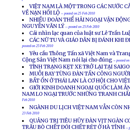
posted on 25 Feb 2010
VIỆT NAM LÀ MỘT TRONG CÁC NƯỚC CẦ
VỀ NẠN HỐI LỘ
-- posted on 25 Feb 2010
NHIỀU ĐOÀN THỂ HẢI NGOẠI VẬN ĐỘN
NGUYỄN VĂN LÝ
-- posted on 25 Feb 2010
Cái nhìn lạc quan của luật sư Lê Trần Lu
CÁC NỮ TU VÀ GIÁO DÂN BỊ ĐÁNH KHI 
posted on 25 Feb 2010
Yêu cầu Thông Tấn xã Việt Nam và Trang
Cộng Sản Việt Nam nói lại cho đúng
-- posted o
TÌNH TRẠNG KẸT XE TRỞ LẠI TẠI SAIG
MUỖI BAY TỪNG ĐÀN TẤN CÔNG NGƯỜI
BẤT ỔN Ở THÁI LAN LÀ CƠ HỘI CHO VIỆ
GIỚI KINH DOANH NGOẠI QUỐC LÀM ĂN
NAM LO NGẠI TRƯỚC NHỮNG TRANH CHẤP
Feb 2010
NGÀNH DU LỊCH VIỆT NAM VẪN CÒN N
23 Feb 2010
QUẢNG TRỊ TIÊU HỦY ĐÀN VỊT NGÀN CO
TRÂU BÒ CHẾT ĐÓI CHẾT RÉT Ở HÀ TĨNH
-- 