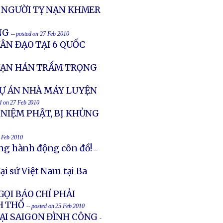
O NGƯỜI TỴ NẠN KHMER
NG
-- posted on 27 Feb 2010
ÂN ĐẠO TẠI 6 QUỐC
HẠN HÁN TRẦM TRỌNG
DỰ ÁN NHÀ MÁY LUYỆN
ed on 27 Feb 2010
NIỆM PHẬT, BỊ KHỦNG
7 Feb 2010
ững hành động côn đồ!
--
i sứ Việt Nam tại Ba
ỌI BÁO CHÍ PHẢI
H THỔ
-- posted on 25 Feb 2010
ẠI SAIGON ĐÌNH CÔNG
-