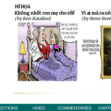
HÍ HỌA
Không nhốt con mẹ cho rồi!
Vì ai mà ra n
(by Ken Katalino)
(by Steve Bree
ECTIONS
VIDEO
COMMENTARIES
CART