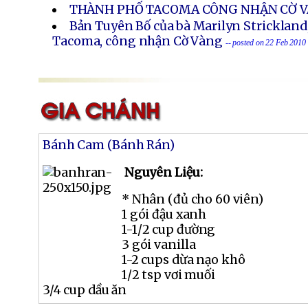
THÀNH PHỐ TACOMA CÔNG NHẬN CỜ 
Bản Tuyên Bố của bà Marilyn Strickland
Tacoma, công nhận Cờ Vàng
-- posted on 22 Feb 2010
Bánh Cam (Bánh Rán)
Nguyên Liệu:
* Nhân (đủ cho 60 viên)
1 gói đậu xanh
1-1/2 cup đường
3 gói vanilla
1-2 cups dừa nạo khô
1/2 tsp vơi muối
3/4 cup dầu ăn