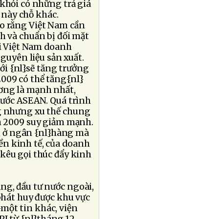
khỏi có những trả giá
 này chỗ khác.
ho rằng Việt Nam cần
h và chuẩn bị đối mặt
ại Việt Nam doanh
uyên liệu sản xuất.
iới {nl}sẽ tăng trưởng
009 có thể tăng{nl}
ơng là mạnh nhất,
nước ASEAN. Quá trình
ng nhưng xu thế chung
ăm 2009 suy giảm mạnh.
 ở ngân {nl}hàng mà
n kinh tế, của doanh
 kêu gọi thúc đẩy kinh
ng, đầu tư nước ngoài,
 phát huy được khu vực
một tin khác, viện