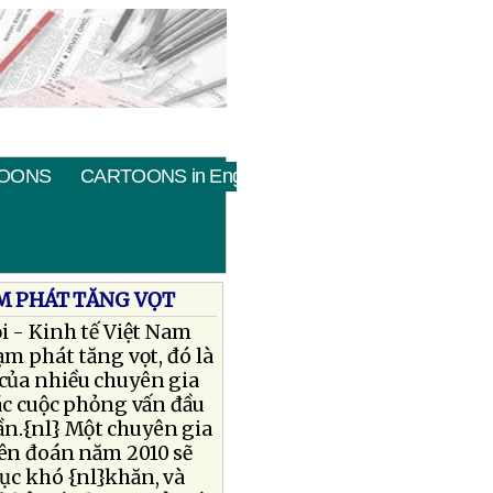
OONS
CARTOONS in English
M PHÁT TĂNG VỌT
i - Kinh tế Việt Nam
ạm phát tăng vọt, đó là
của nhiều chuyên gia
ác cuộc phỏng vấn đầu
n.{nl} Một chuyên gia
iên đoán năm 2010 sẽ
ục khó {nl}khăn, và