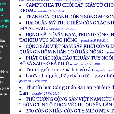
n của
CAMPUCHIA TỪ CHỐI CẤP GIẤY TỜ CH
bi
KROM
-- posted on 27 Feb 2010
ủa
TRANH CÃI QUANH DÒNG SÔNG MEKO
 chiến
HẢI QUÂN MỸ THỰC HIỆN CÔNG TÁC NH
à
Đại
GIA Á CHÂU
-- posted on 27 Feb 2010
ĐỘNG ĐẤT Ở VÂN NAM, TRUNG CỘNG, 
TẠI KHU VỰC SÔNG HỒNG
phát
-- posted on 27 Feb 2010
CỘNG SẢN VIỆT NAM SẮP KHỞI CÔNG 
ng từ
QUẶNG NHÔM NHÂN CƠ Ở ÐẮK NÔNG
g
-- post
PHẬT GIÁO HÒA HẢO THUẦN TÚY NGỒI 
Nam
BỐ VÀ SAU ĐÓ BẮT GIỮ
-- posted on 27 Feb 2010
Tình người trong xã hội vô cảm
-- posted on 2
n Đông
Lại đánh người, hãy chấm dứt ngay nh
năm
posted on 27 Feb 2010
đến
Thư tín hữu Công Giáo Ba Lan gởi ông đạ
 có thể
Lan
-- posted on 27 Feb 2010
a địa
THỦ TƯỚNG CỘNG SẢN VIỆT NAM KÊU G
THÔNG TIN TỐT HƠN VỀ CHỦ QUYỀN LÃN
200 CÔNG NHÂN CÔNG TY MIDO MTV T