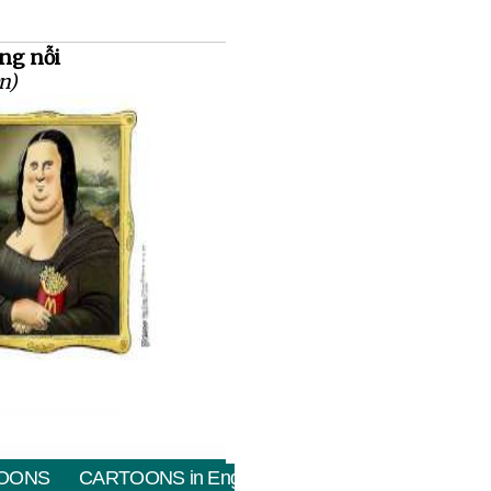
ông nỗi
n)
OONS
CARTOONS in English