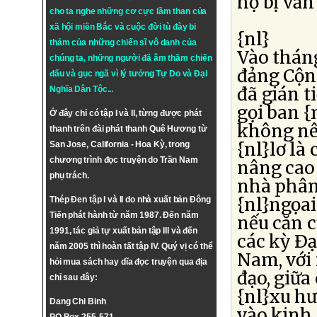
họ bị vấn 
cho ta nghe những cơ cực lầm than của
xã hội miền Bắc và cuộc đời tù đày bi
{nl}
thảm của những chiến sĩ vô danh của
Vào tháng
chúng ta, những người đã âm thầm chiến
đảng Cộn
đấu và gục ngã vì lý tưởng
Tự Do
và
Đại
đã gián t
Nghĩa Dân Tộc
...
gọi ban 
Ở đây chỉ có tập I và II, từng được phát
không nê
thanh trên đài phát thanh Quê Hương từ
{nl}lơ là
San Jose, California - Hoa Kỳ, trong
chương trình đọc truyện do Trần Nam
nâng cao
phụ trách.
nhà phân 
{nl}ngọai
Thép Đen tập I và II do nhà xuất bản Đông
Tiến phát hành từ năm 1987. Đến năm
nếu căn c
1991, tác giả tự xuất bản tập III và đến
các kỳ Ðạ
năm 2005 thì hoàn tất tập IV. Quý vị có thể
Nam, với 
hỏi mua sách hay dĩa đọc truyện qua địa
đạo, giữa
chỉ sau đây:
{nl}xu hư
Dang Chi Binh
vào kinh 