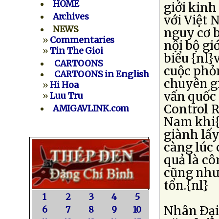
HOME
giới kin
Archives
với Việt 
NEWS
nguy cơ b
»
Commentaries
nội bộ gi
»
Tin The Gioi
biểu {nl}
CARTOONS
cuộc phỏ
CARTOONS in English
chuyên g
»
Hi Hoa
vấn quốc 
»
Luu Tru
Control R
AMIGAVLINK.com
Nam khi{
giành lấy
càng lúc
quả là cô
cũng như 
tổn.{nl}
1
2
3
4
5
Nhân Ðại 
6
7
8
9
10