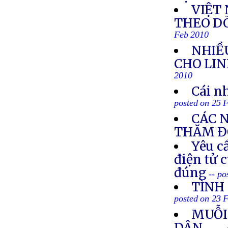
VIỆT
THEO DÕ
Feb 2010
NHIỀ
CHO LI
2010
Cái nh
posted on 25 
CÁC N
THĂM Đ
Yêu c
điện tử 
đúng
-- p
TÌNH 
posted on 23 
MUỖI
DÂN