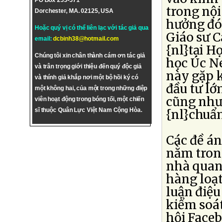
PO Box 255-571
trong nội
Dorchester, MA. 02125, USA
hưởng đó 
Hoặc quý vị có thể liên lạc với tác giả qua
Giáo sư C
email:
dcbinh38@hotmail.com
{nl}tại H
Chúng tôi xin chân thành cám ơn tác giả
học Úc Ne
và trân trọng giới thiệu đến quý độc giả
này gặp k
và thính giả khắp nơi một bộ hồi ký có
đầu tư lớ
một không hai, của một trong những điệp
cũng như
viên hoạt động trong bóng tối, một chiến
sĩ thuộc Quân Lực Việt Nam Cộng Hòa.
{nl}chuẩn
Các đề án
nằm trong 
nhà quan 
hàng loạt
luận điệu
kiểm soá
hội Faceb