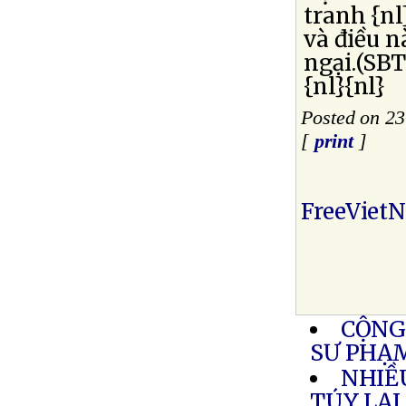
tranh {nl
và điều n
ngại.(SB
{nl}{nl}
Posted on 2
[
print
]
FreeViet
CỘNG
SƯ PHẠM
NHIỀ
TÚY LẠI