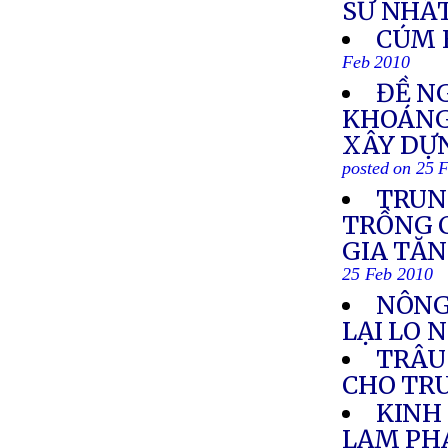
SƯ NHẤ
CÚM 
Feb 2010
ĐỀ N
KHOÁNG 
XÂY DỰ
posted on 25 
TRUN
TRỒNG C
GIA TĂN
25 Feb 2010
NÔNG
LẠI LO 
TRÂU
CHO TR
KINH
LẠM PH