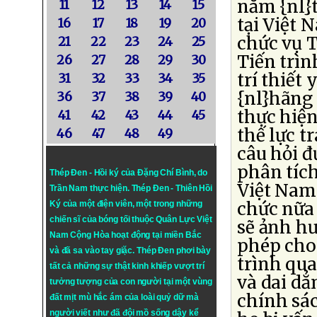
năm {nl}t
11
12
13
14
15
tại Việt 
16
17
18
19
20
chức vụ T
21
22
23
24
25
Tiến trìn
26
27
28
29
30
trí thiết
31
32
33
34
35
{nl}hãng 
36
37
38
39
40
thực hiện
41
42
43
44
45
thế lực t
46
47
48
49
câu hỏi đ
phân tích
Thép Đen - Hồi ký của Đặng Chí Bình
, do
Việt Nam 
Trần Nam thực hiện.
Thép Đen
- Thiên Hồi
chức nữa 
Ký của một điện viên, một trong những
chiến sĩ của bóng tối thuộc Quân Lực Việt
sẽ ảnh h
Nam Cộng Hòa hoạt động tại miền Bắc
phép cho{
và đã sa vào tay giặc. Thép Đen phơi bày
trình qua
tất cả những sự thật kinh khiếp vượt trí
và dai dẳ
tưởng tượng của con người tại một vùng
chính sá
đất mịt mù hắc ám của loài quỷ dữ mà
người viết như đã đội mồ sống dậy kể