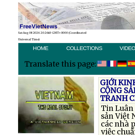
FreeVietNews
Sat Aug 08 2026 20:26:49 GMT+0000 (Coordinated
Universal Time)
HOME
COLLECTIONS
VIDE
Translate this page:
GIỚI KI
CỘNG SẢ
TRANH C
Tin Luân
sản Việt 
các nhà p
việc chuẩ