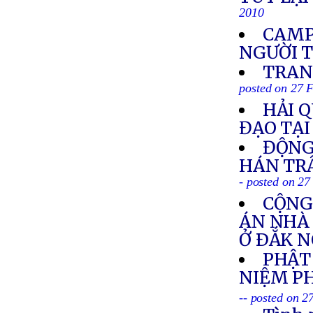
2010
CAMP
NGƯỜI 
TRAN
posted on 27 
HẢI 
ĐẠO TẠI
ĐỘNG
HÁN TR
- posted on 2
CỘNG
ÁN NHÀ
Ở ÐẮK 
PHẬT
NIỆM PH
-- posted on 2