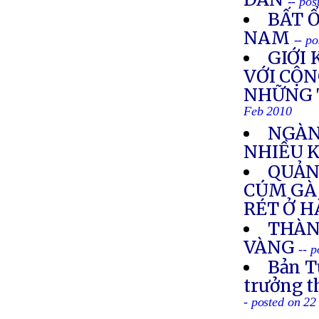
-- po
BẤT Ổ
NAM
-- p
GIỚI
VỚI CỘN
NHỮNG 
Feb 2010
NGÀN
NHIỀU 
QUẢN
CÚM GÀ 
RÉT Ở H
THÀN
VÀNG
-- 
Bản T
trưởng 
- posted on 2