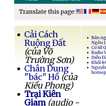
Translate this page:
Cải Cách
Bán ng
Ruộng Đất
Ngôn 
Cơ Sở 
(của Võ
Radio 
Trường Sơn)
Diễn Đ
Khối 8
Chân Dung
Nguyễ
homep
"bác" Hồ
(của
Kiều Phong)
Trại Kiên
Giam
(audio -