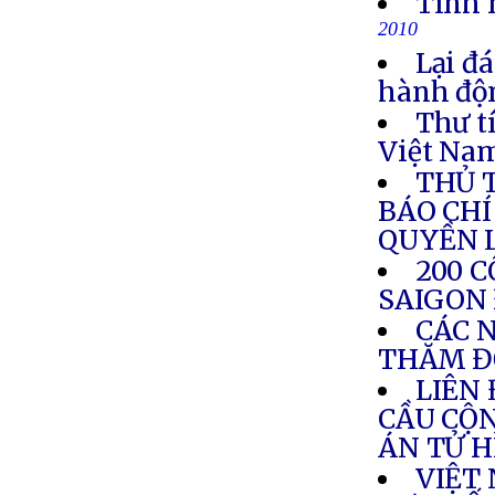
Tình 
2010
Lại đ
hành độ
Thư t
Việt Nam
THỦ 
BÁO CHÍ
QUYỀN 
200 
SAIGON
CÁC N
THĂM Đ
LIÊN
CẦU CỘN
ÁN TỬ 
VIỆT