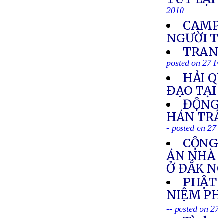
2010
CAMP
NGƯỜI 
TRAN
posted on 27 
HẢI 
ĐẠO TẠI
ĐỘNG
HÁN TR
- posted on 2
CỘNG
ÁN NHÀ
Ở ÐẮK 
PHẬT
NIỆM PH
-- posted on 2