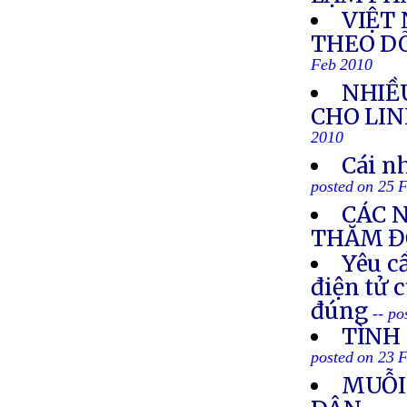
VIỆT
THEO DÕ
Feb 2010
NHIỀ
CHO LI
2010
Cái nh
posted on 25 
CÁC N
THĂM Đ
Yêu c
điện tử 
đúng
-- p
TÌNH 
posted on 23 
MUỖI