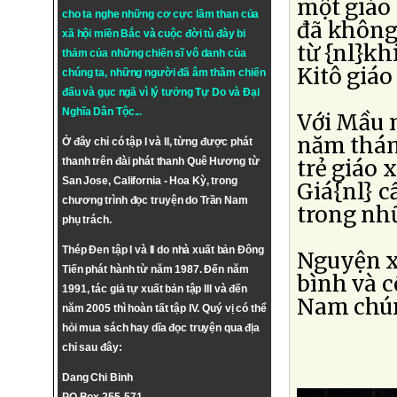
một giáo
cho ta nghe những cơ cực lầm than của
đã không 
xã hội miền Bắc và cuộc đời tù đày bi
từ {nl}kh
thảm của những chiến sĩ vô danh của
Kitô giáo 
chúng ta, những người đã âm thầm chiến
đấu và gục ngã vì lý tưởng
Tự Do
và
Đại
Nghĩa Dân Tộc
...
Với Mầu 
năm thánh
Ở đây chỉ có tập I và II, từng được phát
thanh trên đài phát thanh Quê Hương từ
trẻ giáo 
San Jose, California - Hoa Kỳ, trong
Giá{nl} 
chương trình đọc truyện do Trần Nam
trong nh
phụ trách.
Thép Đen tập I và II do nhà xuất bản Đông
Nguyện x
Tiến phát hành từ năm 1987. Đến năm
bình và c
1991, tác giả tự xuất bản tập III và đến
Nam chún
năm 2005 thì hoàn tất tập IV. Quý vị có thể
hỏi mua sách hay dĩa đọc truyện qua địa
chỉ sau đây:
Dang Chi Binh