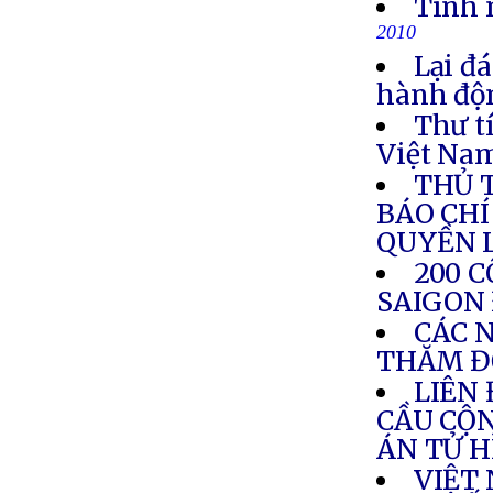
Tình 
2010
Lại đ
hành độ
Thư t
Việt Nam
THỦ 
BÁO CHÍ
QUYỀN 
200 
SAIGON
CÁC N
THĂM Đ
LIÊN
CẦU CỘN
ÁN TỬ 
VIỆT