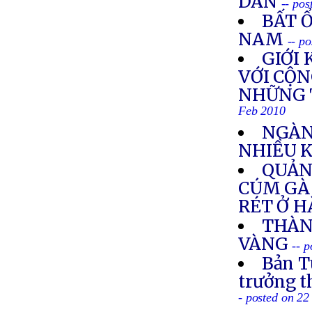
DÂN
-- po
BẤT Ổ
NAM
-- p
GIỚI
VỚI CỘN
NHỮNG 
Feb 2010
NGÀN
NHIỀU 
QUẢN
CÚM GÀ 
RÉT Ở H
THÀN
VÀNG
-- 
Bản T
trưởng 
- posted on 2