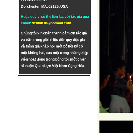
PO Box 255-571
Dorchester, MA. 02125, USA
Hoặc quý vị có thể liên lạc với tác giả qua
email:
dcbinh38@hotmail.com
Chúng tôi xin chân thành cám ơn tác giả
và trân trọng giới thiệu đến quý độc giả
và thính giả khắp nơi một bộ hồi ký có
một không hai, của một trong những điệp
viên hoạt động trong bóng tối, một chiến
sĩ thuộc Quân Lực Việt Nam Cộng Hòa.