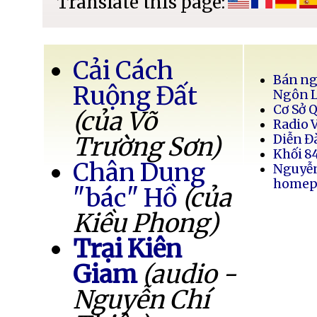
Translate this page:
Cải Cách
Bán ng
Ruộng Đất
Ngôn 
Cơ Sở 
(của Võ
Radio 
Trường Sơn)
Diễn Đ
Khối 8
Chân Dung
Nguyễ
homep
"bác" Hồ
(của
Kiều Phong)
Trại Kiên
Giam
(audio -
Nguyễn Chí