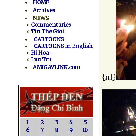
HOME
Archives
NEWS
»
Commentaries
»
Tin The Gioi
CARTOONS
CARTOONS in English
»
Hi Hoa
»
Luu Tru
AMIGAVLINK.com
{nl}
1
2
3
4
5
6
7
8
9
10