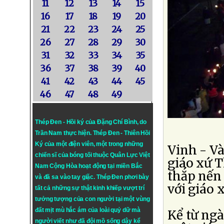
11
12
13
14
15
16
17
18
19
20
21
22
23
24
25
26
27
28
29
30
31
32
33
34
35
36
37
38
39
40
41
42
43
44
45
46
47
48
49
Thép Đen - Hồi ký của Đặng Chí Bình
, do
Trần Nam thực hiện.
Thép Đen
- Thiên Hồi
Ký của một điện viên, một trong những
Vinh - Và
chiến sĩ của bóng tối thuộc Quân Lực Việt
giáo xứ T
Nam Cộng Hòa hoạt động tại miền Bắc
thắp nến
và đã sa vào tay giặc. Thép Đen phơi bày
với giáo 
tất cả những sự thật kinh khiếp vượt trí
tưởng tượng của con người tại một vùng
đất mịt mù hắc ám của loài quỷ dữ mà
Kể từ ng
người viết như đã đội mồ sống dậy kể