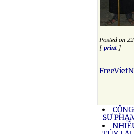
Posted on 2
[
print
]
FreeViet
CỘNG
SƯ PHẠM
NHIỀ
TÚY LẠI