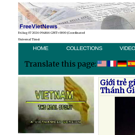
FreeVietNews
Fri Aug 07 2026 09:48:16 GMT+0000 (Coordinated
Universal Time)
HOME
COLLECTIONS
VIDE
Translate this page:
Giới trẻ 
Thánh Gi