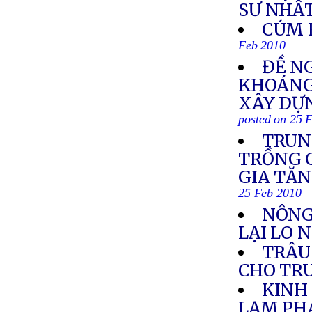
SƯ NHẤ
CÚM 
Feb 2010
ĐỀ N
KHOÁNG 
XÂY DỰ
posted on 25 
TRUN
TRỒNG C
GIA TĂN
25 Feb 2010
NÔNG
LẠI LO 
TRÂU
CHO TR
KINH
LẠM PH