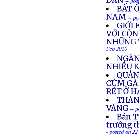
DÂN
-- po
BẤT Ổ
NAM
-- p
GIỚI
VỚI CỘN
NHỮNG 
Feb 2010
NGÀN
NHIỀU 
QUẢN
CÚM GÀ 
RÉT Ở H
THÀN
VÀNG
-- 
Bản T
trưởng 
- posted on 2