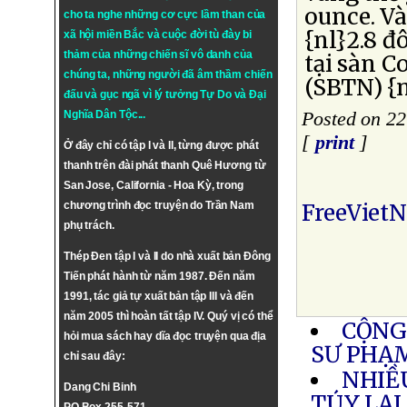
ounce. Và
cho ta nghe những cơ cực lầm than của
{nl}2.8 đ
xã hội miền Bắc và cuộc đời tù đày bi
thảm của những chiến sĩ vô danh của
tại sàn 
chúng ta, những người đã âm thầm chiến
(SBTN) {n
đấu và gục ngã vì lý tưởng
Tự Do
và
Đại
Nghĩa Dân Tộc
...
Posted on 2
[
print
]
Ở đây chỉ có tập I và II, từng được phát
thanh trên đài phát thanh Quê Hương từ
San Jose, California - Hoa Kỳ, trong
chương trình đọc truyện do Trần Nam
FreeViet
phụ trách.
Thép Đen tập I và II do nhà xuất bản Đông
Tiến phát hành từ năm 1987. Đến năm
1991, tác giả tự xuất bản tập III và đến
năm 2005 thì hoàn tất tập IV. Quý vị có thể
CỘNG
hỏi mua sách hay dĩa đọc truyện qua địa
SƯ PHẠM
chỉ sau đây:
NHIỀ
Dang Chi Binh
TÚY LẠI