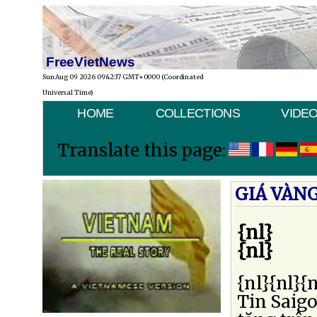
FreeVietNews
Sun Aug 09 2026 09:42:37 GMT+0000 (Coordinated
Universal Time)
HOME
COLLECTIONS
VIDE
Translate this page:
GIÁ VÀN
{nl}
{nl}
{nl}{nl}{n
Tin Saigo