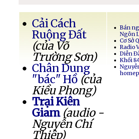
Cải Cách
Bán ng
Ruộng Đất
Ngôn 
Cơ Sở 
(của Võ
Radio 
Trường Sơn)
Diễn Đ
Khối 8
Chân Dung
Nguyễ
homep
"bác" Hồ
(của
Kiều Phong)
Trại Kiên
Giam
(audio -
Nguyễn Chí
Thiệp)