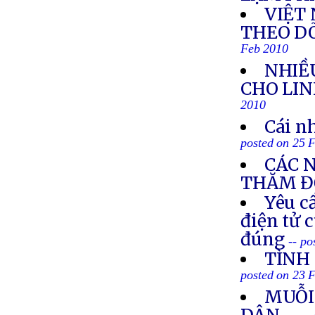
VIỆT
THEO DÕ
Feb 2010
NHIỀ
CHO LI
2010
Cái nh
posted on 25 
CÁC N
THĂM Đ
Yêu c
điện tử 
đúng
-- p
TÌNH 
posted on 23 
MUỖI