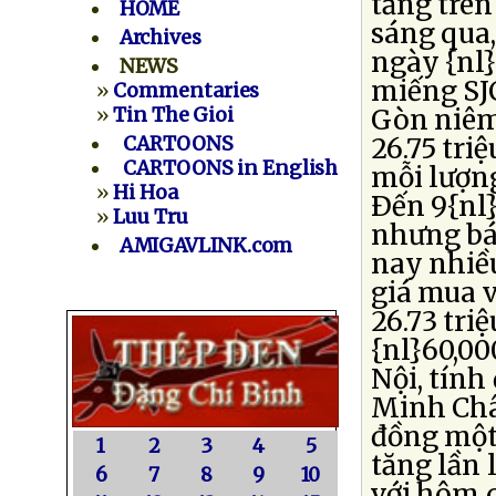
tăng trên
HOME
sáng qua
Archives
ngày {nl
NEWS
miếng SJC
»
Commentaries
»
Tin The Gioi
Gòn niêm
CARTOONS
26.75 tri
CARTOONS in English
mỗi lượng
»
Hi Hoa
Ðến 9{nl}
»
Luu Tru
nhưng bá
AMIGAVLINK.com
nay nhiề
giá mua 
26.73 tri
{nl}60,00
Nội, tính
Minh Châu
đồng một
1
2
3
4
5
tăng lần 
6
7
8
9
10
với hôm 