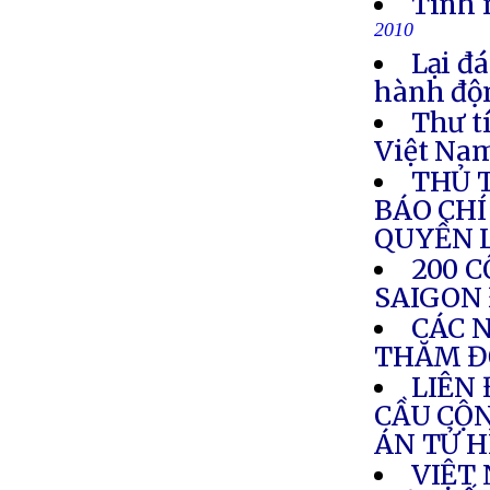
Tình 
2010
Lại đ
hành độ
Thư t
Việt Nam
THỦ 
BÁO CHÍ
QUYỀN 
200 
SAIGON
CÁC N
THĂM Đ
LIÊN
CẦU CỘN
ÁN TỬ 
VIỆT