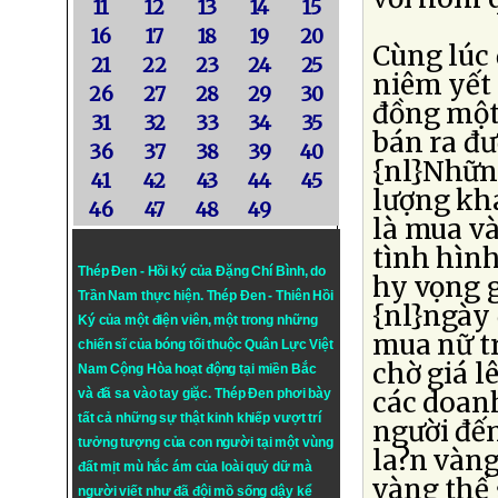
11
12
13
14
15
16
17
18
19
20
Cùng lúc 
21
22
23
24
25
niêm yết 
26
27
28
29
30
đồng một 
31
32
33
34
35
bán ra đư
36
37
38
39
40
{nl}Nhữn
41
42
43
44
45
lượng khá
46
47
48
49
là mua v
tình hình
Thép Đen - Hồi ký của Đặng Chí Bình
, do
hy vọng g
Trần Nam thực hiện.
Thép Đen
- Thiên Hồi
{nl}ngày
Ký của một điện viên, một trong những
mua nữ tr
chiến sĩ của bóng tối thuộc Quân Lực Việt
chờ giá l
Nam Cộng Hòa hoạt động tại miền Bắc
và đã sa vào tay giặc. Thép Đen phơi bày
các doanh
tất cả những sự thật kinh khiếp vượt trí
người đế
tưởng tượng của con người tại một vùng
la?n vàng
đất mịt mù hắc ám của loài quỷ dữ mà
vàng thế 
người viết như đã đội mồ sống dậy kể