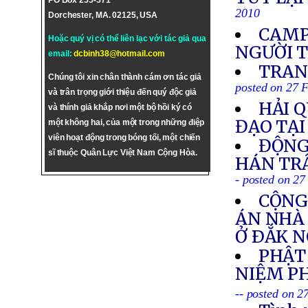
PO Box 255-571
2010
Dorchester, MA. 02125, USA
CAMP
Hoặc quý vị có thể liên lạc với tác giả qua
NGƯỜI 
email:
dcbinh38@hotmail.com
TRAN
Chúng tôi xin chân thành cám ơn tác giả
posted on 27 
và trân trọng giới thiệu đến quý độc giả
HẢI 
và thính giả khắp nơi một bộ hồi ký có
ĐẠO TẠI
một không hai, của một trong những điệp
viên hoạt động trong bóng tối, một chiến
ĐỘNG
sĩ thuộc Quân Lực Việt Nam Cộng Hòa.
HÁN TR
- posted on 2
CỘNG
ÁN NHÀ
Ở ÐẮK 
PHẬT
NIỆM PH
-- posted on 2