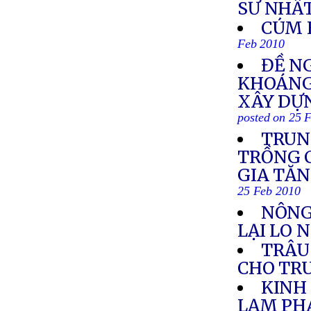
SƯ NHẤ
CÚM 
Feb 2010
ĐỀ N
KHOÁNG 
XÂY DỰ
posted on 25 
TRUN
TRỒNG C
GIA TĂN
25 Feb 2010
NÔNG
LẠI LO 
TRÂU
CHO TR
KINH
LẠM PH