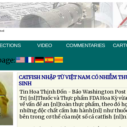
ated
ECTIONS
VIDEO
COMMENTARIES
CART
page:
CATFISH NHẬP TỪ VIỆT NAM CÓ NHIỄM TH
SINH
Tin Hoa Thịnh Ðốn - Báo Washington Post 
Trị {nl}Thuốc và Thực phẩm FDA Hoa Kỳ vừa
về vấn đề an {nl}toàn thực phẩm, theo đó h
những độc chất cấm lưu hành{nl} như thuốc 
bên trong cơ thể của một số cá catfish {nl}