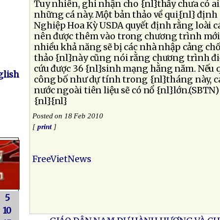
Tuy nhiên, ghi nhận cho {nl}thấy chưa có a
những cá này. Một bản thảo về qui{nl} định
Nghiệp Hoa Kỳ USDA quyết định rằng loài c
nên được thêm vào trong chương trình mới,
nhiều khả năng sẽ bị các nhà nhập cảng chốn
thảo {nl}này cũng nói rằng chương trình điề
cứu được 36 {nl}sinh mạng hằng năm. Nếu q
lish
công bố như dự tính trong {nl}tháng này, cá
nước ngoài tiên liệu sẽ có nổ {nl}lớn.(SBTN)
{nl}{nl}
Posted on 18 Feb 2010
[
print
]
FreeVietNews
5
10