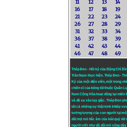
11
12
13
14
16
17
18
19
21
22
23
24
26
27
28
29
31
32
33
34
36
37
38
39
41
42
43
44
46
47
48
49
Thép Đen - Hồi ký của Đặng Chí Bì
Trần Nam thực hiện.
Thép Đen
- Th
Ký của một điện viên, một trong n
chiến sĩ của bóng tối thuộc Quân L
Nam Cộng Hòa hoạt động tại miền
và đã sa vào tay giặc. Thép Đen ph
tất cả những sự thật kinh khiếp vượ
tưởng tượng của con người tại mộ
đất mịt mù hắc ám của loài quỷ dữ
người viết như đã đội mồ sống dậy