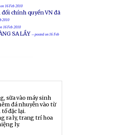
d on 16 Feb 2010
 đối chính quyền VN đã
eb 2010
 on 16 Feb 2010
ÀNG SA LẦY
-- posted on 16 Feb
ng, sữa vào máy sinh
thêm đá nhuyễn vào từ
tố đặc lại.
g ra ly, trang trí hoa
iệng ly.