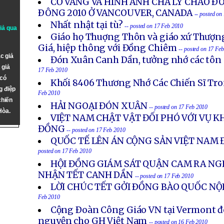
CỜ VÀNG VÀ HÌNH ẢNH CHA LÝ CHÀO Ð
ÐÔNG 2010 Ở VANCOUVER, CANADA
-- posted on
Nhất nhật tại tù?
-- posted on 17 Feb 2010
giả qua
Giáo họ Thuợng Thôn và giáo xứ Thượn
Giá, hiệp thông với Đồng Chiêm
-- posted on 17 Fe
c giả
Đón Xuân Canh Dần, tưởng nhớ các tôn g
 giả
17 Feb 2010
 có
Khối 8406 Thương Nhớ Các Chiến Sĩ Tr
g điệp
Feb 2010
chiến
HẢI NGOẠI ĐÓN XUÂN
-- posted on 17 Feb 2010
Hòa.
VIỆT NAM CHẬT VẬT ĐỐI PHÓ VỚI VỤ 
ĐỒNG
-- posted on 17 Feb 2010
QUỐC TẾ LÊN ÁN CỘNG SẢN VIỆT NAM 
posted on 17 Feb 2010
HỘI ĐỒNG GIÁM SÁT QUẬN CAM RA NG
NHẬN TẾT CANH DẦN
-- posted on 17 Feb 2010
LỜI CHÚC TẾT GỞI ÐỒNG BÀO QUỐC NỘI
Feb 2010
Cộng Ðoàn Công Giáo VN tại Vermont đó
nguyện cho GH Việt Nam
-- posted on 16 Feb 2010