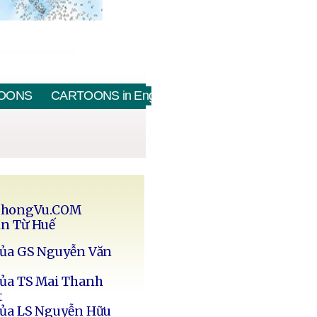
OONS
CARTOONS in English
PhongVu.COM
in Từ Huế
của GS Nguyễn Văn
của TS Mai Thanh
t
của LS Nguyễn Hữu