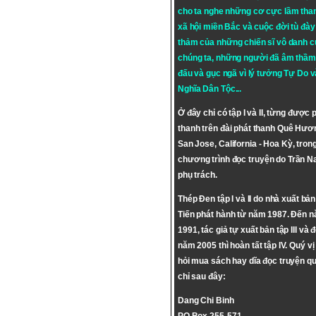
cho ta nghe những cơ cực lầm tha
xã hội miền Bắc và cuộc đời tù đày 
thảm của những chiến sĩ vô danh c
chúng ta, những người đã âm thầm
đấu và gục ngã vì lý tưởng
Tự Do
v
Nghĩa Dân Tộc
...
Ở đây chỉ có tập I và II, từng được 
thanh trên đài phát thanh Quê Hươ
San Jose, California - Hoa Kỳ, tron
chương trình đọc truyện do Trần 
phụ trách.
Thép Đen tập I và II do nhà xuất bả
Tiến phát hành từ năm 1987. Đến 
1991, tác giả tự xuất bản tập III và 
năm 2005 thì hoàn tất tập IV. Quý vị
hỏi mua sách hay dĩa đọc truyện qu
chỉ sau đây:
Dang Chi Binh