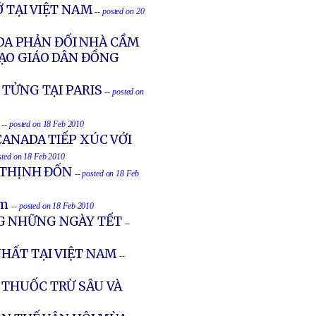
 TẠI VIỆT NAM
-- posted on 20
DA PHẢN ĐỐI NHÀ CẦM
ẠO GIÁO DÂN ĐỒNG
 TỬNG TẠI PARIS
-- posted on
-- posted on 18 Feb 2010
CANADA TIẾP XÚC VỚI
sted on 18 Feb 2010
 THỊNH ĐỐN
-- posted on 18 Feb
am
-- posted on 18 Feb 2010
G NHỮNG NGÀY TẾT
--
HẤT TẠI VIỆT NAM
--
 THUỐC TRỪ SÂU VÀ