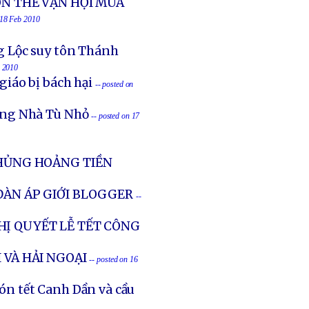
ÓN THẾ VẬN HỘI MÙA
 18 Feb 2010
g Lộc suy tôn Thánh
b 2010
iáo bị bách hại
-- posted on
ong Nhà Tù Nhỏ
-- posted on 17
KHỦNG HOẢNG TIỀN
ĐÀN ÁP GIỚI BLOGGER
--
HỊ QUYẾT LỄ TẾT CÔNG
 VÀ HẢI NGOẠI
-- posted on 16
n tết Canh Dần và cầu