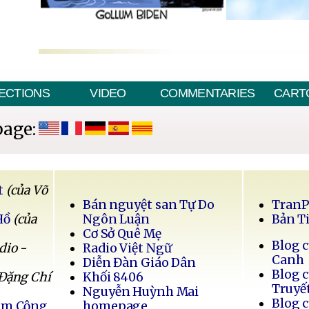
ECTIONS
VIDEO
COMMENTARIES
CART
page:
t
(của Võ
Bán nguyệt san Tự Do
Tran
Hồ
(của
Ngôn Luận
Bản T
Cơ Sở Quê Mẹ
Blog 
dio -
Radio Việt Ngữ
Canh
Diễn Đàn Giáo Dân
Blog 
 Đặng Chí
Khối 8406
Truyế
Nguyễn Huỳnh Mai
Blog 
Nam Cộng
homepage