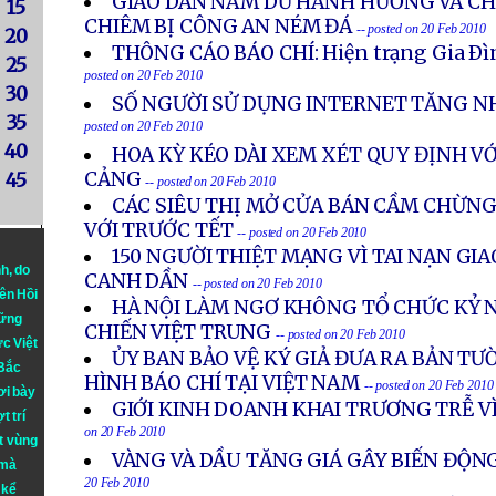
GIÁO DÂN NAM DƯ HÀNH HƯƠNG VÀ CH
15
CHIÊM BỊ CÔNG AN NÉM ĐÁ
-- posted on 20 Feb 2010
20
THÔNG CÁO BÁO CHÍ: Hiện trạng Gia Ðì
25
posted on 20 Feb 2010
30
SỐ NGƯỜI SỬ DỤNG INTERNET TĂNG N
35
posted on 20 Feb 2010
40
HOA KỲ KÉO DÀI XEM XÉT QUY ĐỊNH VỚ
CẢNG
45
-- posted on 20 Feb 2010
CÁC SIÊU THỊ MỞ CỬA BÁN CẦM CHỪNG,
VỚI TRƯỚC TẾT
-- posted on 20 Feb 2010
150 NGƯỜI THIỆT MẠNG VÌ TAI NẠN G
nh
, do
CANH DẦN
-- posted on 20 Feb 2010
iên Hồi
HÀ NỘI LÀM NGƠ KHÔNG TỔ CHỨC KỶ 
hững
CHIẾN VIỆT TRUNG
-- posted on 20 Feb 2010
ực Việt
ỦY BAN BẢO VỆ KÝ GIẢ ĐƯA RA BẢN TƯ
 Bắc
HÌNH BÁO CHÍ TẠI VIỆT NAM
-- posted on 20 Feb 2010
ơi bày
GIỚI KINH DOANH KHAI TRƯƠNG TRỄ VÌ
t trí
on 20 Feb 2010
t vùng
VÀNG VÀ DẦU TĂNG GIÁ GÂY BIẾN ĐỘN
 mà
20 Feb 2010
 kể