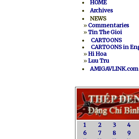
HOME
Archives
NEWS
»
Commentaries
»
Tin The Gioi
CARTOONS
CARTOONS in Eng
»
Hi Hoa
»
Luu Tru
AMIGAVLINK.com
1
2
3
4
6
7
8
9