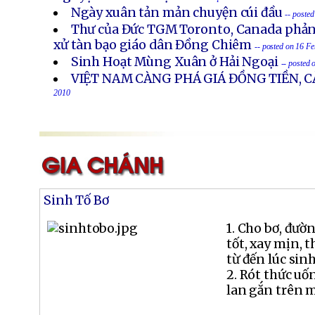
Ngày xuân tản mản chuyện cúi đầu
-- poste
Thư của Đức TGM Toronto, Canada phản
xử tàn bạo giáo dân Đồng Chiêm
-- posted on 16 F
Sinh Hoạt Mùng Xuân ở Hải Ngoại
-- posted
VIỆT NAM CÀNG PHÁ GIÁ ĐỒNG TIỀN, C
2010
Sinh Tố Bơ
1. Cho bơ, đườ
tốt, xay mịn, 
từ đến lúc sinh 
2. Rót thức uốn
lan gắn trên m