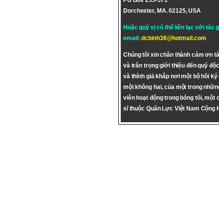
PO Box 255-571
Dorchester, MA. 02125, USA
Hoặc quý vị có thể liên lạc với tác 
email:
dcbinh38@hotmail.com
Chúng tôi xin chân thành cám ơn tá
và trân trọng giới thiệu đến quý độc
và thính giả khắp nơi một bộ hồi ký
một không hai, của một trong nhữn
viên hoạt động trong bóng tối, một 
sĩ thuộc Quân Lực Việt Nam Cộng 