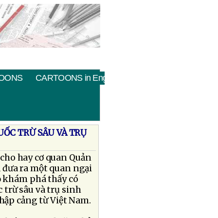
OONS
CARTOONS in English
UỐC TRỪ SÂU VÀ TRỤ
cho hay cơ quan Quản
 đưa ra một quan ngại
ọ khám phá thấy có
trừ sâu và trụ sinh
nhập cảng từ Việt Nam.