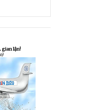
. gian lận!
o)