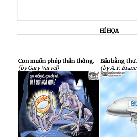
HÍ HỌA
Con muốn phép thần thông.
Bầu bằng thư..
(by Gary Varvel)
(by A. F. Branc