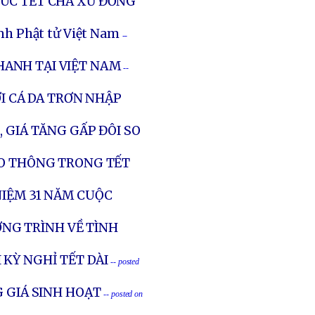
ÚC TẾT CHA XỨ ĐỒNG
nh Phật tử Việt Nam
--
HANH TẠI VIỆT NAM
--
I CÁ DA TRƠN NHẬP
 GIÁ TĂNG GẤP ĐÔI SO
IAO THÔNG TRONG TẾT
NIỆM 31 NĂM CUỘC
ỜNG TRÌNH VỀ TÌNH
 KỲ NGHỈ TẾT DÀI
-- posted
G GIÁ SINH HOẠT
-- posted on