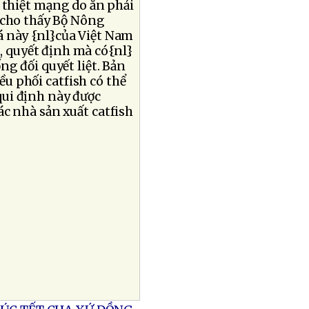
i thiệt mạng do ăn phải
 cho thấy Bộ Nông
á này {nl}của Việt Nam
 quyết định mà có{nl}
g đối quyết liệt. Bản
u phối catfish có thể
ui định này được
c nhà sản xuất catfish