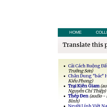
HOME
COLL
Translate this 
Cải Cách Ruộng Đấ
Trường Sơn)
Chân Dung "bác" 
Kiều Phong)
Trại Kiên Giam
(au
Nguyễn Chí Thiệp)
Thép Đen
(audio -
Bình)
Người Lính Việt 