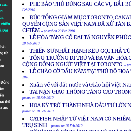
PHE BẢO THỦ ĐỨNG SAU CÁC VỤ BẮT BỚ
n của
Feb 2010
bi
ĐỨC TỔNG GIÁM MỤC TORONTO, CANA
ủa
QUYỀN CỘNG SẢN VIỆT NAM ĐÃ XỬ TÀN B
 chiến
CHIÊM
à
Đại
-- posted on 20 Feb 2010
LỄ HỎA TÁNG CỐ ĐẠI TÁ NGUYỄN PHÚC
20 Feb 2010
phát
THIỀN SƯ NHẤT HẠNH KÊU GỌI THẢ TÙ
ng từ
TỔNG TRƯỞNG DI TRÚ VÀ ĐA VĂN HÓA 
g
CỘNG ĐỒNG NGƯỜI VIỆT TẠI TORONTO
-- po
Nam
LỄ CHÀO CỜ ĐẦU NĂM TẠI THỦ ĐÔ HOA
2010
n Đông
Xuân về với đất nước và Giáo hội Việt N
năm
TAI NẠN GIAO THÔNG TĂNG CAO TRON
đến
posted on 18 Feb 2010
 có thể
HOA KỲ TRỞ THÀNH NHÀ ĐẦU TƯ LỚN N
a địa
posted on 18 Feb 2010
CATFISH NHẬP TỪ VIỆT NAM CÓ NHIỄM
TRỤ SINH
-- posted on 18 Feb 2010