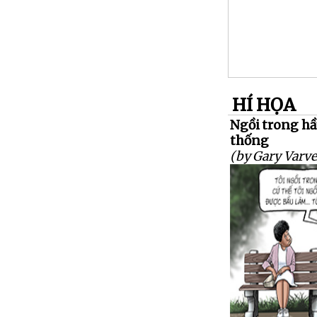
HÍ HỌA
Ngồi trong hầ
thống
(by Gary Varve