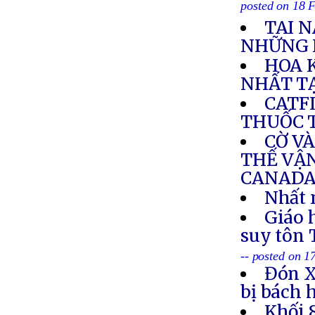
posted on 18 
TAI 
NHỮNG 
HOA 
NHẤT T
CATF
THUỐC T
CỜ V
THẾ VẬN
CANAD
Nhất 
Giáo 
suy tôn 
-- posted on 1
Đón X
bị bách 
Khối 