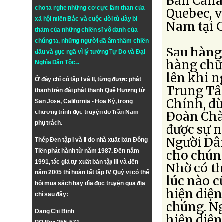
Ban Cana
cho ta nghe những cơ cực lầm than của
Quebec, v
xã hội miền Bắc và cuộc đời tù đày bi
Nam tại C
thảm của những chiến sĩ vô danh của
chúng ta, những người đã âm thầm chiến
Sau hàng 
đấu và gục ngã vì lý tưởng
Tự Do
và
Đại
hàng chữ
Nghĩa Dân Tộc
...
lên khi 
Ở đây chỉ có tập I và II, từng được phát
Trung Tâ
thanh trên đài phát thanh Quê Hương từ
Chính, dù
San Jose, California - Hoa Kỳ, trong
chương trình đọc truyện do Trần Nam
Ðoàn Chà
phụ trách.
được sự n
Người Dâ
Thép Đen tập I và II do nhà xuất bản Đông
Tiến phát hành từ năm 1987. Đến năm
cho chúng
1991, tác giả tự xuất bản tập III và đến
Nhờ có th
năm 2005 thì hoàn tất tập IV. Quý vị có thể
lúc nào c
hỏi mua sách hay dĩa đọc truyện qua địa
hiện diệ
chỉ sau đây:
chúng. Ng
Dang Chi Binh
hiện diện