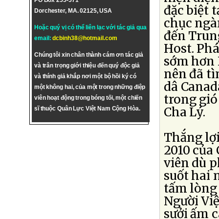
PO Box 255-571
đặc biệt 
Dorchester, MA. 02125, USA
chục ngà
Hoặc quý vị có thể liên lạc với tác giả qua
đến Trun
email:
dcbinh38@hotmail.com
Host. Ph
Chúng tôi xin chân thành cám ơn tác giả
sớm hơn 
và trân trọng giới thiệu đến quý độc giả
nên đã tì
và thính giả khắp nơi một bộ hồi ký có
dâ Canad
một không hai, của một trong những điệp
trong gió
viên hoạt động trong bóng tối, một chiến
Cha Lý.
sĩ thuộc Quân Lực Việt Nam Cộng Hòa.
Thắng lợ
2010 của
viên dù p
suốt hai 
tấm lòng 
Người Việ
sưởi ấm 