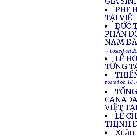
GIÁ SIN
PHE 
TẠI VIỆ
ĐỨC 
PHẢN Đ
NAM ĐÃ
-- posted on 2
LỄ H
TỬNG TẠ
THIỀ
posted on 18 
TỔNG
CANADA 
VIỆT TẠ
LỄ C
THỊNH 
Xuân 