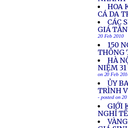
HOA 
CÁ DA 
CÁC 
GIÁ TĂN
20 Feb 2010
150 N
THÔNG 
HÀ N
NIỆM 31
on 20 Feb 201
ỦY B
TRÌNH V
- posted on 2
GIỚI
NGHỈ TẾ
VÀNG