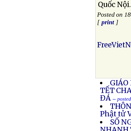
Quốc Nội
Posted on 1
[
print
]
FreeViet
GIÁO
TẾT CH
ĐÁ
-- poste
THÔNG
Phật tử 
SỐ N
NHANH 