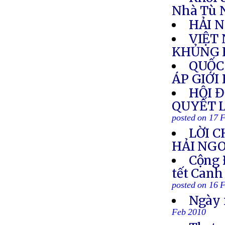
Nhà Tù 
HẢI 
VIỆT
KHỦNG 
QUỐC
ÁP GIỚI
HỘI 
QUYẾT 
posted on 17 
LỜI C
HẢI NGO
Cộng 
tết Can
posted on 16 
Ngày 
Feb 2010