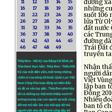
đường xá 
11
12
13
14
15
những cuộ
16
17
18
19
20
suốt 106
21
22
23
24
25
lửa Từ O
26
27
28
29
30
đất nước 
31
32
33
34
35
các Trun
36
37
38
39
40
đường dài
41
42
43
44
45
Trái Ðất 
46
47
48
49
truyền ta
Thép Đen - Hồi ký của Đặng Chí Bình
, do
Nhận thấy
Trần Nam thực hiện.
Thép Đen
- Thiên Hồi
người dâ
Ký của một điện viên, một trong những
chiến sĩ của bóng tối thuộc Quân Lực Việt
Việt Vùn
Nam Cộng Hòa hoạt động tại miền Bắc
lập ban 
và đã sa vào tay giặc. Thép Đen phơi bày
Ðông 201
tất cả những sự thật kinh khiếp vượt trí
Nhiều đo
tưởng tượng của con người tại một vùng
ban tổ ch
đất mịt mù hắc ám của loài quỷ dữ mà
người viết như đã đội mồ sống dậy kể