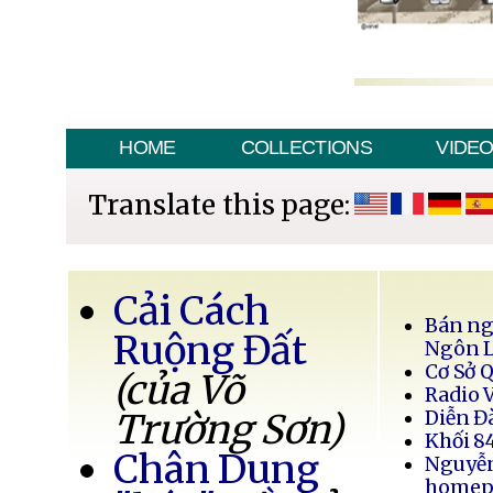
HOME
COLLECTIONS
VIDE
Translate this page:
Cải Cách
Bán ng
Ruộng Đất
Ngôn 
Cơ Sở 
(của Võ
Radio 
Trường Sơn)
Diễn Đ
Khối 8
Chân Dung
Nguyễ
homep