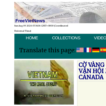
FreeVietNews
Sun Aug 09 2026 07:36:36 GMT+0000 (Coordinated
Universal Time)
HOME
COLLECTIONS
VIDE
Translate this page:
CỜ VÀNG
VẬN HỘI
CANADA