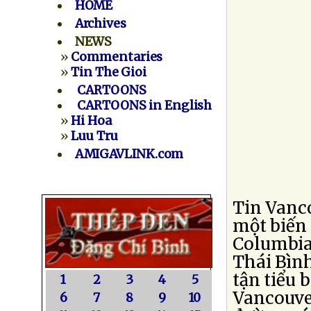
HOME
Archives
NEWS
»
Commentaries
»
Tin The Gioi
CARTOONS
CARTOONS in English
»
Hi Hoa
»
Luu Tru
AMIGAVLINK.com
Tin Vanc
một biến 
Columbia 
Thái Bìn
tận tiểu
1
2
3
4
5
Vancouve
6
7
8
9
10