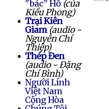
"bác" Hồ
(của
Kiều Phong)
Trại Kiên
Giam
(audio -
Nguyễn Chí
Thiệp)
Thép Đen
(audio - Đặng
Chí Bình)
Người Lính
Việt Nam
Cộng Hòa
Chúng Tôi