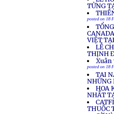
TỬNG TẠ
THIỀ
posted on 18 
TỔNG
CANADA 
VIỆT TẠ
LỄ C
THỊNH 
Xuân 
posted on 18 
TAI 
NHỮNG 
HOA 
NHẤT T
CATF
THUỐC T