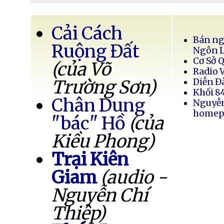
Cải Cách
Bán ng
Ruộng Đất
Ngôn 
Cơ Sở 
(của Võ
Radio 
Trường Sơn)
Diễn Đ
Khối 8
Chân Dung
Nguyễ
homep
"bác" Hồ
(của
Kiều Phong)
Trại Kiên
Giam
(audio -
Nguyễn Chí
Thiệp)