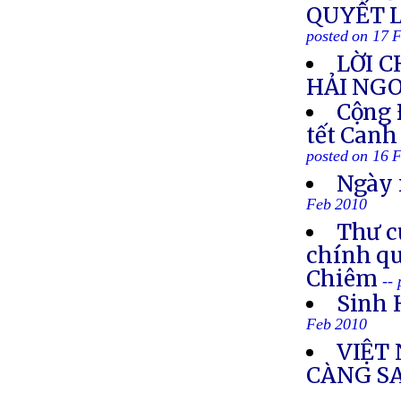
QUYẾT 
posted on 17 
LỜI C
HẢI NGO
Cộng 
tết Can
posted on 16 
Ngày 
Feb 2010
Thư c
chính qu
Chiêm
--
Sinh 
Feb 2010
VIỆT
CÀNG SA