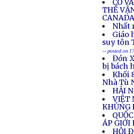
CỜ V
THẾ VẬN
CANAD
Nhất 
Giáo 
suy tôn 
-- posted on 1
Đón X
bị bách 
Khối 
Nhà Tù 
HẢI 
VIỆT
KHỦNG 
QUỐC
ÁP GIỚI
HỘI 