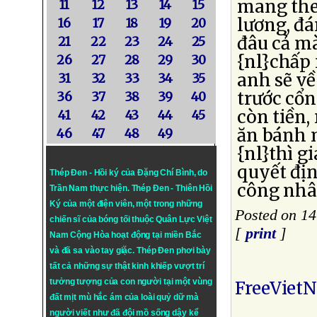
mang the
11
12
13
14
15
lương, đ
16
17
18
19
20
đâu cả mà
21
22
23
24
25
{nl}chấp 
26
27
28
29
30
anh sẽ về
31
32
33
34
35
trước cổ
36
37
38
39
40
còn tiền,
41
42
43
44
45
ăn bánh 
46
47
48
49
{nl}thì g
quyết địn
Thép Đen - Hồi ký của Đặng Chí Bình
, do
công nhâ
Trần Nam thực hiện.
Thép Đen
- Thiên Hồi
Ký của một điện viên, một trong những
Posted on 1
chiến sĩ của bóng tối thuộc Quân Lực Việt
[
print
]
Nam Cộng Hòa hoạt động tại miền Bắc
và đã sa vào tay giặc. Thép Đen phơi bày
tất cả những sự thật kinh khiếp vượt trí
tưởng tượng của con người tại một vùng
FreeViet
đất mịt mù hắc ám của loài quỷ dữ mà
người viết như đã đội mồ sống dậy kể