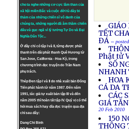
cho ta nghe những cơ cực lầm than của
xã hội miền Bắc và cuộc đời tù đày bi
thảm của những chiến sĩ vô danh của
GIÁO
chúng ta, những người đã âm thầm chiến
đấu và gục ngã vì lý tưởng
Tự Do
và
Đại
TẾT CH
Nghĩa Dân Tộc
...
ĐÁ
-- poste
Ở đây chỉ có tập I và II, từng được phát
THÔNG
thanh trên đài phát thanh Quê Hương từ
Phật tử 
San Jose, California - Hoa Kỳ, trong
SỐ N
chương trình đọc truyện do Trần Nam
NHANH 
phụ trách.
HOA 
Thép Đen tập I và II do nhà xuất bản Đông
CÁ DA 
Tiến phát hành từ năm 1987. Đến năm
CÁC 
1991, tác giả tự xuất bản tập III và đến
năm 2005 thì hoàn tất tập IV. Quý vị có thể
GIÁ TĂN
hỏi mua sách hay dĩa đọc truyện qua địa
20 Feb 2010
chỉ sau đây:
150 N
Dang Chi Binh
THÔNG 