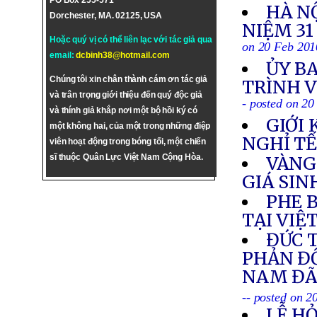
PO Box 255-571
HÀ N
Dorchester, MA. 02125, USA
NIỆM 31
Hoặc quý vị có thể liên lạc với tác giả qua
on 20 Feb 201
email:
dcbinh38@hotmail.com
ỦY B
Chúng tôi xin chân thành cám ơn tác giả
TRÌNH V
và trân trọng giới thiệu đến quý độc giả
- posted on 2
và thính giả khắp nơi một bộ hồi ký có
GIỚI
một không hai, của một trong những điệp
NGHỈ TẾ
viên hoạt động trong bóng tối, một chiến
sĩ thuộc Quân Lực Việt Nam Cộng Hòa.
VÀNG
GIÁ SIN
PHE 
TẠI VIỆ
ĐỨC 
PHẢN Đ
NAM ĐÃ
-- posted on 2
LỄ H