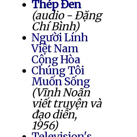
Thép Đen
(audio - Đặng
Chí Bình)
Người Lính
Việt Nam
Cộng Hòa
Chúng Tôi
Muốn Sống
(Vĩnh Noãn
viết truyện và
đạo diễn,
1956)
Television's