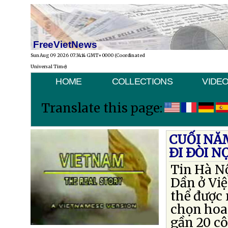
FreeVietNews
Sun Aug 09 2026 07:34:14 GMT+0000 (Coordinated
Universal Time)
HOME
COLLECTIONS
VIDE
Translate this page:
CUỐI NĂ
ÐI ÐÒI N
Tin Hà N
Dần ở Việ
thể được 
chọn hoa,
gần 20 cô