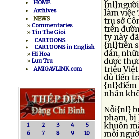
HOME
{nl}người
Archives
làm việc
NEWS
trụ sở Cô
»
Commentaries
trên đườn
»
Tin The Gioi
ty này đã
CARTOONS
{nl}trên 
CARTOONS in English
đán, nhữn
»
Hi Hoa
được thực
»
Luu Tru
triệu Việ
AMIGAVLINK.com
đủ tiển t
{nl}điểm 
nhân khô
Nỗi{nl} b
phạm, bị 
khuôn mặt
1
2
3
4
5
mỗi ngườ
6
7
8
9
10