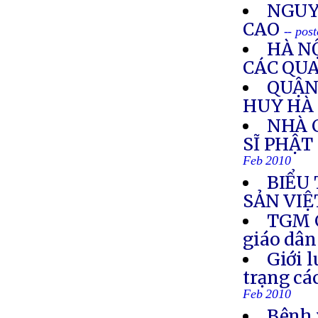
NGUY
CAO
-- pos
HÀ N
CÁC QUA
QUẬN 
HUY HÀ
NHÀ 
SĨ PHẬT
Feb 2010
BIỂU
SẢN VIỆ
TGM G
giáo dân
Giới l
trạng cá
Feb 2010
Bênh 