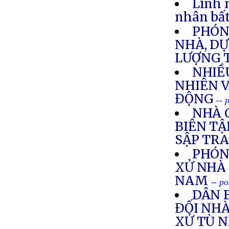
Linh 
nhân bất
PHÓNG
NHÀ, DỰ
LƯỢNG 
NHIỀ
NHIÊN V
ĐỘNG
-- 
NHÀ 
BIÊN TẬ
SẬP TR
PHÓN
XỬ NHÀ 
NAM
-- p
DÂN 
ĐỐI NH
XỬ TÙ 