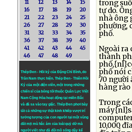
trong su
11
12
13
14
15
tự do. Ôn
16
17
18
19
20
nhà ông 
21
22
23
24
25
phường, 
26
27
28
29
30
phố.
31
32
33
34
35
36
37
38
39
40
Ngoài ra 
41
42
43
44
45
thành phố
46
47
48
49
phố,{nl}
phố nói 
Thép Đen - Hồi ký của Đặng Chí Bình
, do
70 người 
Trần Nam thực hiện.
Thép Đen
- Thiên Hồi
hàng rào 
Ký của một điện viên, một trong những
chiến sĩ của bóng tối thuộc Quân Lực Việt
Nam Cộng Hòa hoạt động tại miền Bắc
Trong các
và đã sa vào tay giặc. Thép Đen phơi bày
máy{nl}sa
tất cả những sự thật kinh khiếp vượt trí
computer,
tưởng tượng của con người tại một vùng
10,000 đĩ
đất mịt mù hắc ám của loài quỷ dữ mà
người viết như đã đội mồ sống dậy kể