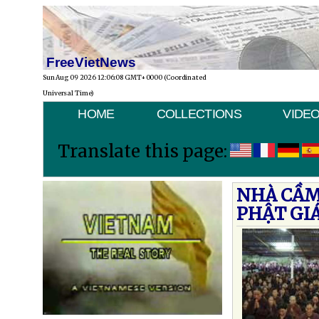
FreeVietNews
Sun Aug 09 2026 12:06:08 GMT+0000 (Coordinated
Universal Time)
HOME
COLLECTIONS
VIDE
Translate this page:
NHÀ CẦM 
PHẬT GI