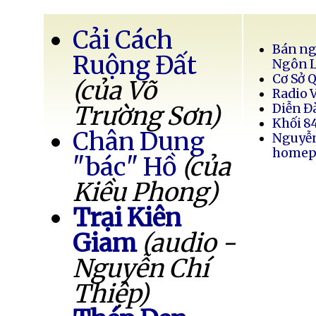
Cải Cách
Bán ng
Ruộng Đất
Ngôn 
Cơ Sở 
(của Võ
Radio 
Trường Sơn)
Diễn Đ
Khối 8
Chân Dung
Nguyễ
homep
"bác" Hồ
(của
Kiều Phong)
Trại Kiên
Giam
(audio -
Nguyễn Chí
Thiệp)