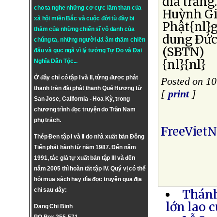
đĩa trắng
cho ta nghe những cơ cực lầm than của
Huỳnh Giá
xã hội miền Bắc và cuộc đời tù đày bi
Phật{nl}g
thảm của những chiến sĩ vô danh của
dung Ðức
chúng ta, những người đã âm thầm chiến
(SBTN)
đấu và gục ngã vì lý tưởng
Tự Do
và
Đại
{nl}{nl}
Nghĩa Dân Tộc
...
Ở đây chỉ có tập I và II, từng được phát
Posted on 1
thanh trên đài phát thanh Quê Hương từ
[
print
]
San Jose, California - Hoa Kỳ, trong
chương trình đọc truyện do Trần Nam
phụ trách.
FreeViet
Thép Đen tập I và II do nhà xuất bản Đông
Tiến phát hành từ năm 1987. Đến năm
1991, tác giả tự xuất bản tập III và đến
năm 2005 thì hoàn tất tập IV. Quý vị có thể
hỏi mua sách hay dĩa đọc truyện qua địa
chỉ sau đây:
Thánh
lớn lao 
Dang Chi Binh