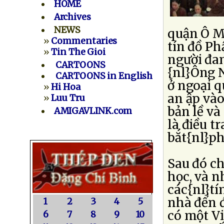
HOME
Archives
NEWS
quận Ô M
»
Commentaries
tín đồ Ph
»
Tin The Gioi
người đan
CARTOONS
{nl}Ông N
CARTOONS in English
ở ngoại q
»
Hi Hoa
an ập và
»
Luu Tru
bản lề và
AMIGAVLINK.com
là điều t
bắt{nl}ph
Sau đó ch
học, và 
các{nl}tí
nhà đến đ
1
2
3
4
5
có một Vi
6
7
8
9
10