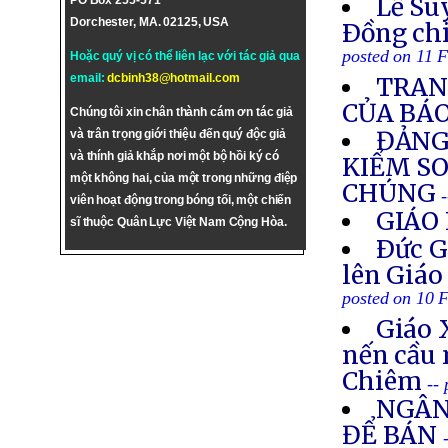
Lễ Su
PO Box 255-571
Dorchester, MA. 02125, USA
Ðồng ch
posted on 11 
Hoặc quý vị có thể liên lạc với tác giả qua
email:
dcbinh38@hotmail.com
TRAN
CỦA BÁ
Chúng tôi xin chân thành cám ơn tác giả
ĐẢNG
và trân trọng giới thiệu đến quý độc giả
và thính giả khắp nơi một bộ hồi ký có
KIỂM SO
một không hai, của một trong những điệp
CHÚNG
viên hoạt động trong bóng tối, một chiến
GIÁO 
sĩ thuộc Quân Lực Việt Nam Cộng Hòa.
Ðức G
lên Giáo
posted on 10 
Giáo 
nến cầu 
Chiêm
--
NGÂN
ĐỂ BÁN