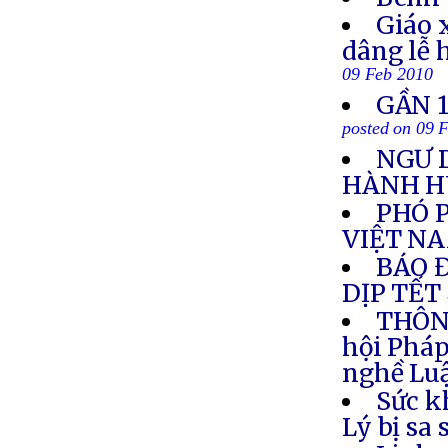
Giáo 
dâng lễ 
09 Feb 2010
GẦN 1
posted on 09 
NGƯ 
HÀNH 
PHÓ 
VIỆT N
BÁO 
DỊP TẾT
THÔNG
hội Pháp
nghề Luậ
Sức k
Lý bị sa