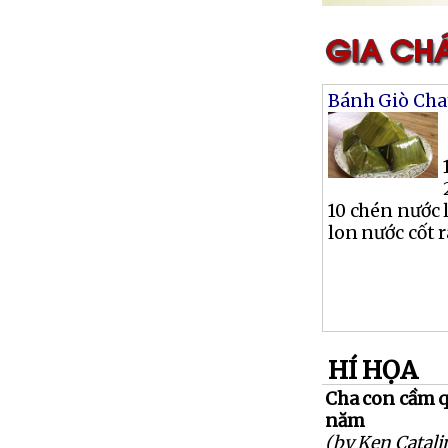
Bánh Giò Cha
10 chén nước 
lon nước cốt ra
HÍ HỌA
Cha con cầm 
năm
(by Ken Catali