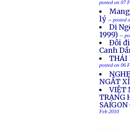
posted on 07 
Mang 
lý
-- posted
Di Ng
1999)
-- p
Đôi đ
Canh Dầ
THÁI
posted on 06 
NGHE
NGẤT X
VIỆT 
TRẠNG 
SAIGON
Feb 2010