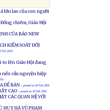
 lớn lao của con người
 Ðồng chiêm, Giáo Hội
ỊNH CỦA BÁO NEW
CH KIỂM SOÁT ĐỜI
11 Feb 2010
 to lên Giáo Hội đang
p nến cầu nguyện hiệp
010
A ĐỂ BÁN
-- posted on 10 Feb 2010
RẤT CAO
-- posted on 10 Feb 2010
ẶT CÁC QUAN HỆ VỚI
CÙ HUY HÀ VŨ PHẠM