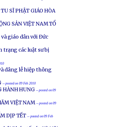
 TU SĨ PHẬT GIÁO HÒA
ỘNG SẢN VIỆT NAM TỔ
và giáo dân với Đức
h trạng các luật sư bị
010
và dâng lễ hiệp thông
G
-- posted on 09 Feb 2010
NG HÀNH HUNG
-- posted on 09
HĂM VIỆT NAM
-- posted on 09
M DỊP TẾT
-- posted on 09 Feb