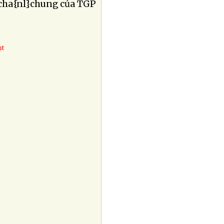
 cha{nl}chung của TGP
ụt