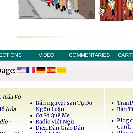
ECTIONS
VIDEO
COMMENTARIES
CART
page:
t
(của Võ
Bán nguyệt san Tự Do
Tran
Hồ
(của
Ngôn Luận
Bản T
Cơ Sở Quê Mẹ
Blog 
dio -
Radio Việt Ngữ
Canh
Diễn Đàn Giáo Dân