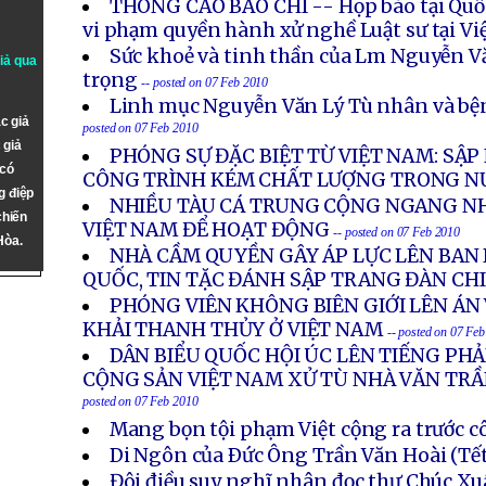
THÔNG CÁO BÁO CHÍ -- Họp báo tại Quốc
vi phạm quyền hành xử nghề Luật sư tại V
Sức khoẻ và tinh thần của Lm Nguyễn Vă
giả qua
trọng
-- posted on 07 Feb 2010
Linh mục Nguyễn Văn Lý Tù nhân và bện
c giả
posted on 07 Feb 2010
 giả
PHÓNG SỰ ĐẶC BIỆT TỪ VIỆT NAM: SẬP 
 có
CÔNG TRÌNH KÉM CHẤT LƯỢNG TRONG N
g điệp
NHIỀU TÀU CÁ TRUNG CỘNG NGANG NH
chiến
VIỆT NAM ĐỂ HOẠT ĐỘNG
-- posted on 07 Feb 2010
Hòa.
NHÀ CẦM QUYỀN GÂY ÁP LỰC LÊN BAN 
QUỐC, TIN TẶC ĐÁNH SẬP TRANG ĐÀN CHI
PHÓNG VIÊN KHÔNG BIÊN GIỚI LÊN ÁN
KHẢI THANH THỦY Ở VIỆT NAM
-- posted on 07 Fe
DÂN BIỂU QUỐC HỘI ÚC LÊN TIẾNG PH
CỘNG SẢN VIỆT NAM XỬ TÙ NHÀ VĂN TR
posted on 07 Feb 2010
Mang bọn tội phạm Việt cộng ra trước c
Di Ngôn của Ðức Ông Trần Văn Hoài (Tế
Đôi điều suy nghĩ nhân đọc thư Chúc X