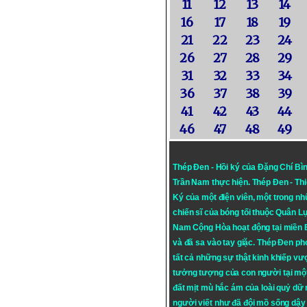
11
12
13
14
16
17
18
19
21
22
23
24
26
27
28
29
31
32
33
34
36
37
38
39
41
42
43
44
46
47
48
49
Thép Đen - Hồi ký của Đặng Chí Bì
Trần Nam thực hiện.
Thép Đen
- Th
Ký của một điện viên, một trong n
chiến sĩ của bóng tối thuộc Quân L
Nam Cộng Hòa hoạt động tại miền
và đã sa vào tay giặc. Thép Đen ph
tất cả những sự thật kinh khiếp vượ
tưởng tượng của con người tại mộ
đất mịt mù hắc ám của loài quỷ dữ
người viết như đã đội mồ sống dậy