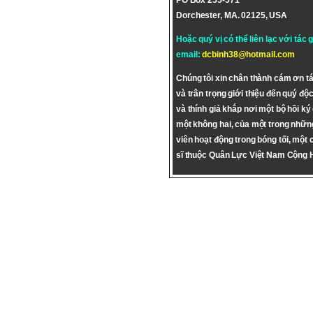
PO Box 255-571
Dorchester, MA. 02125, USA
Hoặc quý vị có thể liên lạc với tác 
email:
dcbinh38@hotmail.com
Chúng tôi xin chân thành cám ơn tá
và trân trọng giới thiệu đến quý độc
và thính giả khắp nơi một bộ hồi ký
một không hai, của một trong nhữn
viên hoạt động trong bóng tối, một 
sĩ thuộc Quân Lực Việt Nam Cộng 