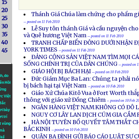
15
20
Thánh Giá Chúa làm chứng cho phẩm giá
25
-- posted on 11 Feb 2010
30
Lễ Suy tôn thánh Giá và cầu nguyện cho
35
và Quê hương Việt Nam
-- posted on 11 Feb 2010
40
TRANH CHẤP BIỂN ĐÔNG DƯỚI NHẬN Đ
YORK TIMES
45
-- posted on 11 Feb 2010
ĐẢNG CỘNG SẢN VIỆT NAM TÌM MỌI CÁ
SỐNG CHÍNH TRỊ CỦA DÂN CHÚNG
-- posted on 
GIÁO HỘI BỊ BÁCH HẠI
-- posted on 10 Feb 2010
nh
, do
Ðức Giám Mục Ba Lan: Chúng ta phải nói
iên Hồi
bị bách hại tại Việt Nam
-- posted on 10 Feb 2010
hững
Giáo Xứ Chúa Kitô Vua ở Fort Worth thắ
ực Việt
thông với giáo xứ Đồng Chiêm
-- posted on 10 Feb 2
 Bắc
NGÂN HÀNG VIỆT NAM KHÔNG CÓ ĐÔ L
ơi bày
NGUY CƠ LÂY LAN DỊCH CÚM GIA CẦM 
t trí
HÀ NỘI TUYÊN BỐ QUYẾT TÂM THẮT CH
t vùng
BẮC KINH
-- posted on 10 Feb 2010
 mà
QUẬN BA ĐÌNH GỬI BÁO CÁO LUẬT SƯ 
 kể