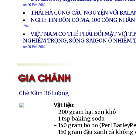
on 06 Feb 2010
THÁI HÀ CÙNG CẦU NGUYỆN VỚI BALA
NGHE TIN ĐỒN CÓ MA, 100 CÔNG NHÂN
2010
VIỆT NAM CÓ THỂ PHẢI ĐỐI MẶT VỚI 
NGHIÊM TRỌNG, SÔNG SAIGON Ô NHIỄM
on 06 Feb 2010
Chè Xâm Bổ Lượng
Vật liệu:
- 200 gram hạt sen khô
- 1 tsp baking soda
- 140 gram bo bo (Perl BarleyPe
- 150 gram đậu xanh cà không 