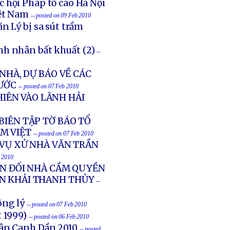
 hội Pháp tố cáo Hà Nội
iệt Nam
-- posted on 09 Feb 2010
n Lý bị sa sút trầm
h nhân bất khuất (2)
--
NHÀ, DỰ BÁO VỀ CÁC
ƯỚC
-- posted on 07 Feb 2010
IÊN VÀO LÃNH HẢI
BIÊN TẬP TỜ BÁO TỔ
M VIỆT
-- posted on 07 Feb 2010
 VỤ XỬ NHÀ VĂN TRẦN
b 2010
ẢN ĐỐI NHÀ CẦM QUYỀN
ẦN KHẢI THANH THỦY
--
ông lý
-- posted on 07 Feb 2010
t 1999)
-- posted on 06 Feb 2010
uân Canh Dần 2010
-- posted