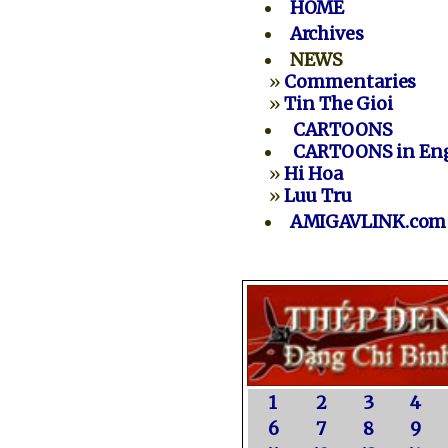
HOME
Archives
NEWS
»
Commentaries
»
Tin The Gioi
CARTOONS
CARTOONS in Eng
»
Hi Hoa
»
Luu Tru
AMIGAVLINK.com
1
2
3
4
6
7
8
9