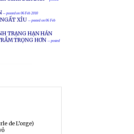
N
-- posted on 06 Feb 2010
 NGẤT XỈU
-- posted on 06 Feb
TÌNH TRẠNG HẠN HÁN
 TRẦM TRỌNG HƠN
-- posted
rle de L’orge)
vỏ