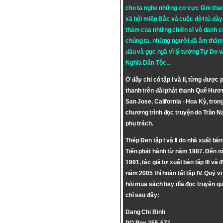
cho ta nghe những cơ cực lầm tha
xã hội miền Bắc và cuộc đời tù đày 
thảm của những chiến sĩ vô danh c
chúng ta, những người đã âm thầm
đấu và gục ngã vì lý tưởng
Tự Do
v
Nghĩa Dân Tộc
...
Ở đây chỉ có tập I và II, từng được 
thanh trên đài phát thanh Quê Hươ
San Jose, California - Hoa Kỳ, tron
chương trình đọc truyện do Trần 
phụ trách.
Thép Đen tập I và II do nhà xuất bả
Tiến phát hành từ năm 1987. Đến 
1991, tác giả tự xuất bản tập III và 
năm 2005 thì hoàn tất tập IV. Quý vị
hỏi mua sách hay dĩa đọc truyện qu
chỉ sau đây:
Dang Chi Binh