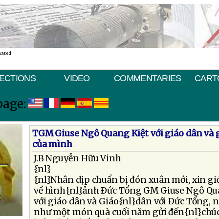
nated
ECTIONS
VIDEO
COMMENTARIES
CART
page:
TGM Giuse Ngô Quang Kiệt với giáo dân và 
của mình
J.B Nguyễn Hữu Vinh
{nl}
{nl}Nhân dịp chuẩn bị đón xuân mới, xin giớ
về hình{nl}ảnh Ðức Tổng GM Giuse Ngô Qua
với giáo dân và Giáo{nl}dân với Ðức Tổng,
như một món quà cuối năm gửi đến{nl}ch