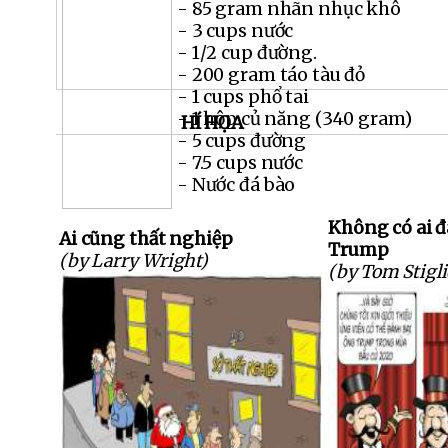
- 85 gram nhãn nhục khô
- 3 cups nước
- 1/2 cup đường.
- 200 gram táo tàu đỏ
- 1 cups phổ tai
- 1 hộp củ năng (340 gram)
HÍ HỌA
- 5 cups đường
- 7.5 cups nước
- Nước đá bào
Không có ai 
Ai cũng thất nghiệp
Trump
(by Larry Wright)
(by Tom Stigli