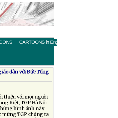
OONS
CARTOONS in English
giáo dân với Ðức Tổng
i thiệu với mọi người
ng Kiệt, TGP Hà Nội
 những hình ảnh này
úc mừng TGP chúng ta