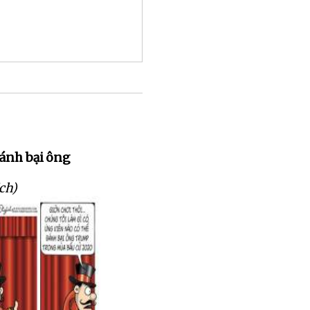
đánh bại ông
ch)