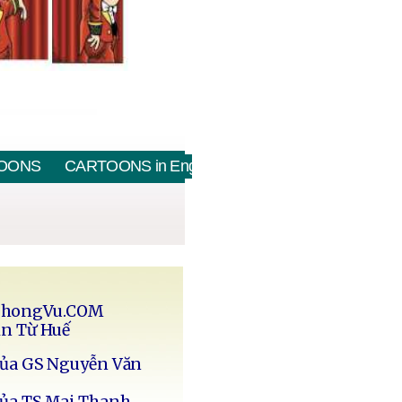
OONS
CARTOONS in English
PhongVu.COM
in Từ Huế
của GS Nguyễn Văn