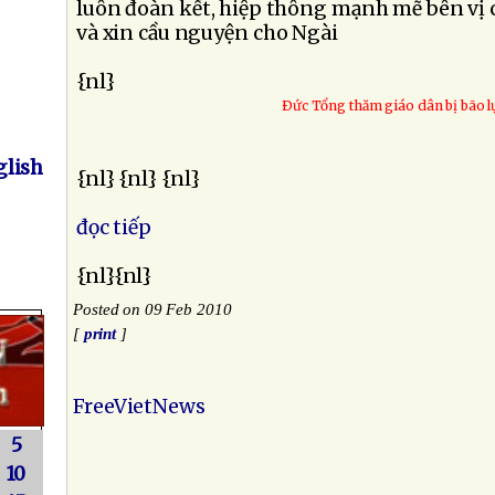
luôn đoàn kết, hiệp thông mạnh mẽ bên vị
và xin cầu nguyện cho Ngài
{nl}
Ðức Tổng thăm giáo dân bị bão l
lish
{nl} {nl} {nl}
đọc tiếp
{nl}{nl}
Posted on 09 Feb 2010
[
print
]
FreeVietNews
5
10