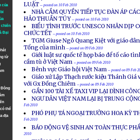
LUẬT
n của
-- posted on 10 Feb 2010
NHÀ CẦM QUYỀN TIẾP TỤC ĐÀN ÁP CÁC
bi
HẢO THUẦN TÚY
ủa
-- posted on 10 Feb 2010
BIỂU TÌNH TRƯỚC UNESCO NHÂN DỊP C
 chiến
CHỨC TẾT
à
Đại
-- posted on 10 Feb 2010
TGM Giuse Ngô Quang Kiệt với giáo dân 
Tổng của mình
-- posted on 09 Feb 2010
phát
Giới luật sư quốc tế họp báo để tố cáo tìn
ng từ
cầm tù ở Việt Nam
-- posted on 09 Feb 2010
g
Bênh vực Giáo hội Việt Nam
-- posted on 09 Feb 2
Nam
Giáo xứ Lập Thạch rước kiệu Thánh Giá 
với Gx Ðồng Chiêm
-- posted on 09 Feb 2010
n Đông
GẦN 100 TÀI XẾ TAXI VIP LẠI ĐÌNH CÔN
năm
NGƯ DÂN VIỆT NAM LẠI BỊ TRUNG CỘ
đến
Feb 2010
 có thể
PHÓ PHỤ TÁ NGOẠI TRƯỞNG HOA KỲ T
a địa
Feb 2010
BÁO ĐỘNG VỆ SINH AN TOÀN THỰC PHẨ
2010