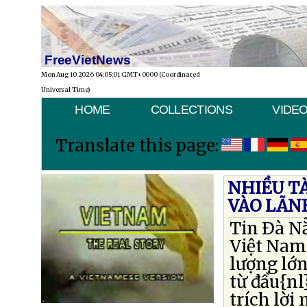
FreeVietNews
Mon Aug 10 2026 04:05:01 GMT+0000 (Coordinated
Universal Time)
HOME
COLLECTIONS
VIDE
Translate this page:
NHIỀU T
VÀO LÃN
Tin Ðà N
Việt Nam 
lượng lớn
từ đầu{nl
trích lời