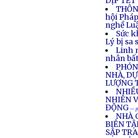
DỊP TẾT
THÔNG
hội Pháp
nghề Luậ
Sức k
Lý bị sa
Linh 
nhân bất
PHÓNG
NHÀ, DỰ
LƯỢNG 
NHIỀ
NHIÊN V
ĐỘNG
-- 
NHÀ 
BIÊN TẬ
SẬP TR