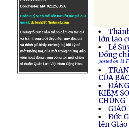
PO Box 255-571
Dorchester, MA. 02125, USA
Hoặc quý vị có thể liên lạc với tác giả qua
email:
dcbinh38@hotmail.com
Thánh
Chúng tôi xin chân thành cám ơn tác giả
lớn lao 
và trân trọng giới thiệu đến quý độc giả
Lễ Su
và thính giả khắp nơi một bộ hồi ký có
một không hai, của một trong những điệp
Ðồng ch
viên hoạt động trong bóng tối, một chiến
posted on 11 
sĩ thuộc Quân Lực Việt Nam Cộng Hòa.
TRAN
CỦA BÁ
ĐẢNG
KIỂM SO
CHÚNG
GIÁO 
Ðức G
lên Giáo