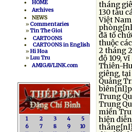
HOME
tháng giê
Archives
130 tàu c
NEWS
Việt Nam.
»
Commentaries
phòng{nl
»
Tin The Gioi
đã tổ chứ
CARTOONS
thuộc các
CARTOONS in English
2 tháng 2
»
Hi Hoa
độ 109, v
»
Luu Tru
Thiên-Hu
AMIGAVLINK.com
giêng, tại
Quảng Trị
biên{nl}p
Trung Quố
Trung Qu
miền Tru
hiện diễn
1
2
3
4
5
tháng{nl
6
7
8
9
10