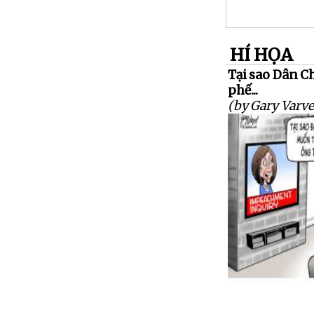
HÍ HỌA
Tại sao Dân C
phế...
(by Gary Varve