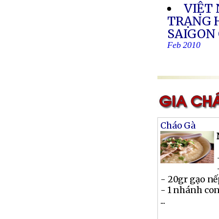
VIỆT 
TRẠNG 
SAIGON
Feb 2010
Cháo Gà
- 20gr gạo n
- 1 nhánh co
...