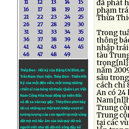
đã phát 
11
12
13
14
15
phạm trái
16
17
18
19
20
Thừa Thiê
21
22
23
24
25
26
27
28
29
30
Trong tu
31
32
33
34
35
thông bá
36
37
38
39
40
nhập trá
41
42
43
44
45
tàu Trun
46
47
48
49
trọng{nl}
năm 2009,
Thép Đen - Hồi ký của Đặng Chí Bình
, do
sâu trong
Trần Nam thực hiện.
Thép Đen
- Thiên Hồi
cách chỉ 
Ký của một điện viên, một trong những
chiến sĩ của bóng tối thuộc Quân Lực Việt
An có 24 
Nam Cộng Hòa hoạt động tại miền Bắc
Nam{nl}h
và đã sa vào tay giặc. Thép Đen phơi bày
Trung cộn
tất cả những sự thật kinh khiếp vượt trí
Trung cộn
tưởng tượng của con người tại một vùng
tại các v
đất mịt mù hắc ám của loài quỷ dữ mà
người viết như đã đội mồ sống dậy kể