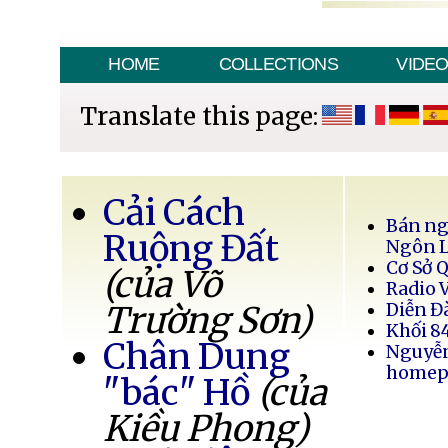
HOME
COLLECTIONS
VIDE
Translate this page:
Cải Cách
Bán ng
Ruộng Đất
Ngôn 
Cơ Sở 
(của Võ
Radio 
Trường Sơn)
Diễn Đ
Khối 8
Chân Dung
Nguyễ
homep
"bác" Hồ
(của
Kiều Phong)