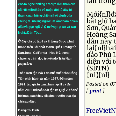
lần tron
cho ta nghe những cơ cực lầm than của
xã hội miền Bắc và cuộc đời tù đày bi
Mới{nl}đ
thảm của những chiến sĩ vô danh của
bắt giữ b
chúng ta, những người đã âm thầm chiến
Sơn, Quản
đấu và gục ngã vì lý tưởng
Tự Do
và
Đại
Hoàng Sa.
Nghĩa Dân Tộc
...
dân này t
Ở đây chỉ có tập I và II, từng được phát
lại{nl}ha
thanh trên đài phát thanh Quê Hương từ
đảo Phú 
San Jose, California - Hoa Kỳ, trong
chương trình đọc truyện do Trần Nam
diện với t
phụ trách.
(SBTN)
{nl}{nl}
Thép Đen tập I và II do nhà xuất bản Đông
Tiến phát hành từ năm 1987. Đến năm
Posted on 0
1991, tác giả tự xuất bản tập III và đến
[
print
]
năm 2005 thì hoàn tất tập IV. Quý vị có thể
hỏi mua sách hay dĩa đọc truyện qua địa
chỉ sau đây:
FreeViet
Dang Chi Binh