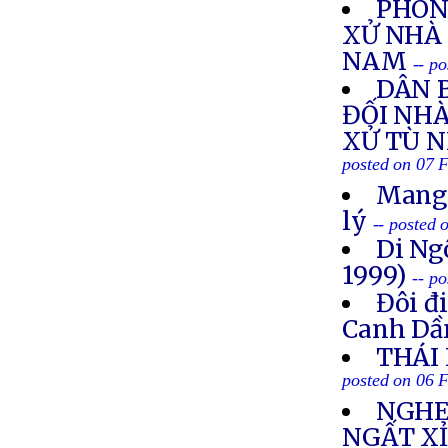
PHÓN
XỬ NHÀ 
NAM
-- p
DÂN 
ĐỐI NH
XỬ TÙ 
posted on 07 
Mang 
lý
-- posted
Di Ng
1999)
-- p
Đôi đ
Canh Dầ
THÁI
posted on 06 
NGHE
NGẤT X