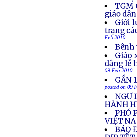
TGM G
giáo dân
Giới l
trạng cá
Feb 2010
Bênh 
Giáo 
dâng lễ 
09 Feb 2010
GẦN 1
posted on 09 
NGƯ 
HÀNH 
PHÓ 
VIỆT N
BÁO 