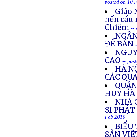
posted on 10 
Giáo 
nến cầu 
Chiêm
--
NGÂN
ĐỂ BÁN
NGUY
CAO
-- pos
HÀ N
CÁC QUA
QUẬN 
HUY HÀ
NHÀ 
SĨ PHẬT
Feb 2010
BIỂU
SẢN VIỆ