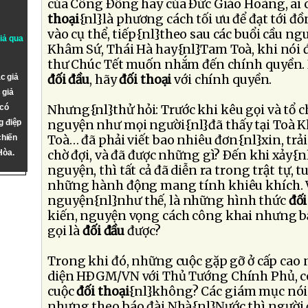
của Công Ðồng hay của Ðức Giáo Hoàng, ai
thoại
{nl}là phương cách tối ưu để đạt tới đ
vào cụ thể, tiếp{nl}theo sau các buổi cầu ngu
giả qua
Khâm Sứ, Thái Hà hay{nl}Tam Toà, khi nói
thư Chúc Tết muốn nhắm đến chính quyền. N
c giả
đối đầu
, hãy
đối thoại
với chính quyền.
 giả
 có
Nhưng{nl}thử hỏi: Trước khi kêu gọi và tổ c
g điệp
nguyện như mọi người{nl}đã thấy tại Toà K
chiến
Toà… đã phải viết bao nhiêu đơn{nl}xin, tr
Hòa.
chờ đợi, và đã được những gì? Ðến khi xảy{nl
nguyện, thì tất cả đã diễn ra trong trật tự, 
những hành động mang tính khiêu khích. V
nguyện{nl}như thế, là những hình thức
đối
kiến, nguyện vọng cách công khai nhưng bấ
gọi là
đối đầu
được?
Trong khi đó, những cuộc gặp gỡ ở cấp cao n
diện HÐGM/VN với Thủ Tướng Chính Phủ, có
cuộc
đối thoại
{nl}không? Các giám mục nói g
nhưng theo báo đài Nhà{nl}Nước thì người