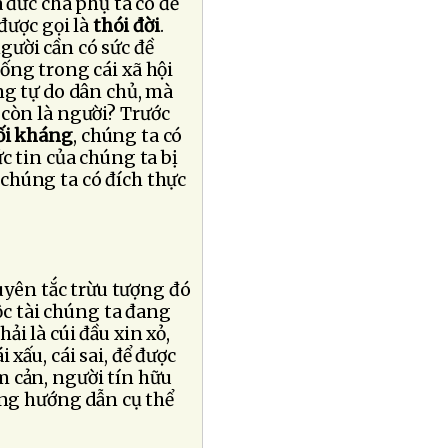
 đức cha phụ tá có đề
được gọi là
thói đời
.
gười cần có sức đề
Sống trong cái xã hội
ắng tự do dân chủ, mà
ó còn là người? Trước
ối kháng
, chúng ta có
c tin của chúng ta bị
, chúng ta có đích thực
uyên tắc trừu tượng đó
ộc tài chúng ta đang
i là cúi đầu xin xỏ,
 xấu, cái sai, để được
m cản, người tín hữu
ng hướng dẫn cụ thể