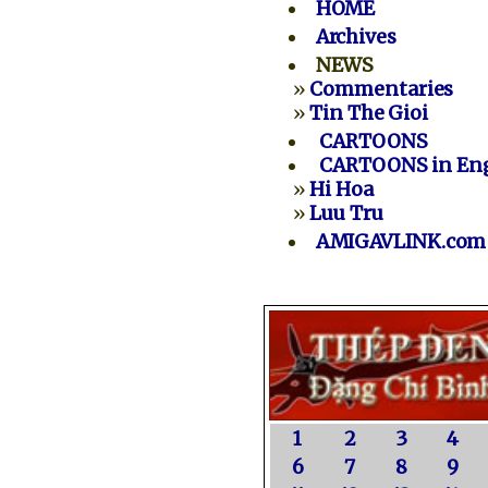
HOME
Archives
NEWS
»
Commentaries
»
Tin The Gioi
CARTOONS
CARTOONS in Eng
»
Hi Hoa
»
Luu Tru
AMIGAVLINK.com
1
2
3
4
6
7
8
9