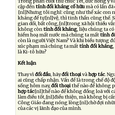
Trong phần cuối thư chúc Tết, đức hồng y và
cập đến
tính đối kháng cố hữu
mà có lần đã 
{nl}Nhưng tôi nghĩ: cũng như thể xác con n
kháng để tự{nl}vệ, thì tinh thần cũng thế. 
gian dối, bất công,{nl}trong xã hội thiếu v
không còn
tính đối kháng
, liệu chúng ta c
hiểm hoạ mất nước mà chúng ta mất
tính đ
còn là người Việt Nam? Và khi biểu tượng đứ
xúc phạm mà chúng ta mất
tính đối kháng
là Ki-tô hữu?
Kết luận
Thay vì
đối đầu
, hãy
đối thoại
và
hợp tác
. Ng
ai cũng chấp nhận. Vấn đề là trong chế độ đ
sống hôm nay,
đối thoại
thế nào để không phả
hợp tác
{nl}thế nào để không đồng loã với cái
làm điều tốt,{nl}điều thiện, mà không bị cấ
Công Giáo đang nóng lòng{nl}chờ đợi nhữ
của các vị lãnh đạo của mình.