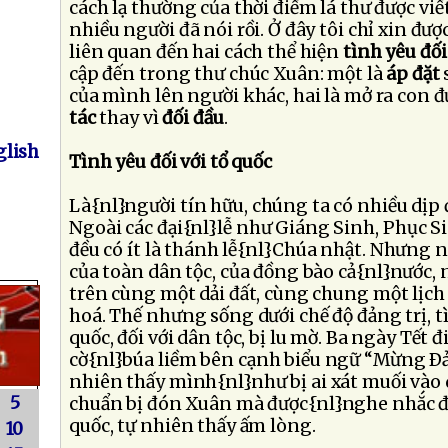
cách lạ thường của thời điểm lá thư được vi
nhiều người đã nói rồi. Ở đây tôi chỉ xin đượ
liên quan đến hai cách thể hiện
tình yêu đối
cập đến trong thư chúc Xuân: một là
áp đặt
của mình lên người khác, hai là mở ra con
tác
thay vì
đối đầu
.
lish
Tình yêu đối với tổ quốc
Là{nl}người tín hữu, chúng ta có nhiều dịp 
Ngoài các đại{nl}lễ như Giáng Sinh, Phục S
đều có ít là thánh lễ{nl}Chúa nhật. Nhưng n
của toàn dân tộc, của đồng bào cả{nl}nước
trên cùng một dải đất, cùng chung một lịch
hoá. Thế nhưng sống dưới chế độ đảng trị, tì
quốc, đối với dân tộc, bị lu mờ. Ba ngày Tết 
cờ{nl}búa liềm bên cạnh biểu ngữ “Mừng Ð
nhiên thấy mình{nl}như bị ai xát muối vào 
5
chuẩn bị đón Xuân mà được{nl}nghe nhắc đế
quốc, tự nhiên thấy ấm lòng.
10