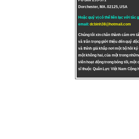
PO Box 255-571
Dorchester, MA. 02125, USA
Hoặc quý vị có thể liên lạc với tác 
email:
dcbinh38@hotmail.com
Chúng tôi xin chân thành cám ơn tá
và trân trọng giới thiệu đến quý độc
và thính giả khắp nơi một bộ hồi ký
một không hai, của một trong nhữn
viên hoạt động trong bóng tối, một 
sĩ thuộc Quân Lực Việt Nam Cộng 