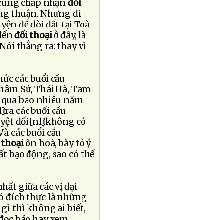
 cũng chấp nhận
đối
ồng thuận. Nhưng đi
yện để đòi đất tại Toà
 đến
đối thoại
ở đây, là
ói thẳng ra: thay vì
hức các buổi cầu
hâm Sứ, Thái Hà, Tam
ải qua bao nhiêu năm
}ra các buổi cầu
tuyệt đối{nl}không có
à các buổi cầu
 thoại
ôn hoà, bày tỏ ý
t bạo động, sao có thể
hất giữa các vị đại
 đích thực là những
ì thì không ai biết,
 đọc báo hay xem