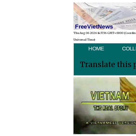
FreeVietNews
Thu Aug 06 2026 14:37:36 GMT+0000 (Coordi
Universal Time)
HOME
COLL
Translate this 