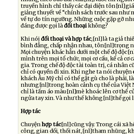
truyền hình chỉ thấy các đại diện tôn{nl}gi
giảng thuyết về “chính sách trước sau như
về tự do tín ngưỡng. Những cuộc gặp gỡ như
đáng được gọi là
đối thoại
không?
Khi nói
đối thoại và hợp tác
,{nl}là ta giả th
bình đẳng, chấp nhận nhau, tôn{nl}trọng n
Mọi chuyện khác hẳn dưới một chế độ độc{nl}
mình trên mọi tổ chức, mọi cơ cấu, kể cả cơ 
gia. Trong chế độ độc tài toàn trị, cá nhân 
chỉ có quyền đi xin. Khi nghe ta nói chuyện
khách Âu Mỹ chỉ có thể gật gù cho là phải, là
nhưng{nl}trong hoàn cảnh cụ thể của Việt 
chỉ là tấm áo màu{nl}mè khoác lên cơ thể 
ngửa tay xin. Và như thế không{nl}thể gọi 
Hợp tác
Chuyện
hợp tác
{nl}cũng vậy. Trong cái xã h
công, gian dối, thối nát,{nl}tham nhũng, 