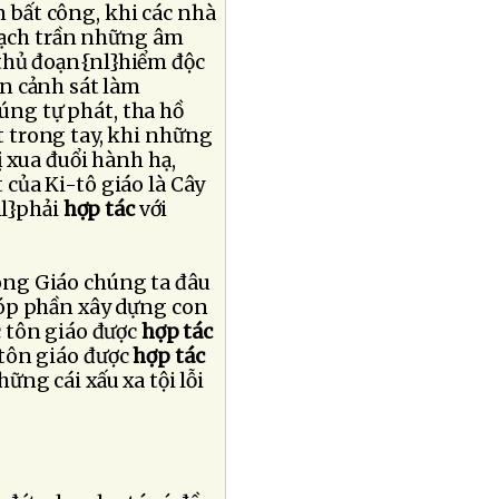
n bất công, khi các nhà
}vạch trần những âm
thủ đoạn{nl}hiểm độc
n cảnh sát làm
ng tự phát, tha hồ
t trong tay, khi những
ị xua đuổi hành hạ,
 của Ki-tô giáo là Cây
nl}phải
hợp tác
với
ông Giáo chúng ta đâu
góp phần xây dựng con
c tôn giáo được
hợp tác
c tôn giáo được
hợp tác
ững cái xấu xa tội lỗi