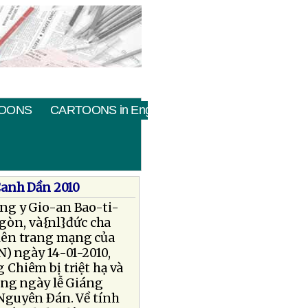
OONS
CARTOONS in English
Canh Dần 2010
ng y Gio-an Bao-ti-
gòn, và{nl}đức cha
lên trang mạng của
 ngày 14-01-2010,
 Chiêm bị triệt hạ và
úng ngày lễ Giáng
}Nguyên Ðán. Về tính