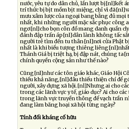
nước, yêu tự do dân chủ, lần lượt bị{nl}kết á
trí thức bị bịt mồm bịt miệng, chỉ vì đã{nl
mưu xâm lược của ngoại bang bằng đủ mọi 
nhất, khi những người mặc sắc phục công a
ngơ{nl}cho bọn côn đồ mang danh quần chú
đánh đập trấn áp{nl}dân lành không tấc sắ
người trẻ tìm đến tu thân{nl}nơi cửa Phật b
nhất là khi biểu tượng thiêng liêng{nl}nhất
Thánh Giá bị triệt hạ, bị đập nát, chúng ta{
chính quyền cộng sản như thế nào?
Cũng{nl}như các tôn giáo khác, Giáo Hội C
thiếu khả năng,{nl}đâu thiếu thiện chí để 
người, xây dựng xã hội.{nl}Nhưng ai cho cá
trong các lãnh vực y tế, giáo dục? Ai cho cá
trong lãnh vực truyền thông để vạch trần nh
đang làm băng hoại xã hội từng ngày?
Tính đối kháng cố hữu