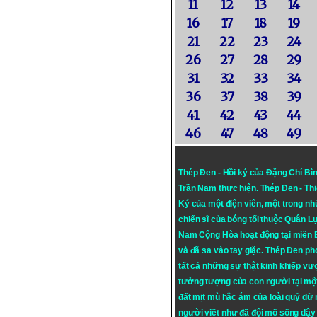
11
12
13
14
16
17
18
19
21
22
23
24
26
27
28
29
31
32
33
34
36
37
38
39
41
42
43
44
46
47
48
49
Thép Đen - Hồi ký của Đặng Chí Bì
Trần Nam thực hiện.
Thép Đen
- Th
Ký của một điện viên, một trong n
chiến sĩ của bóng tối thuộc Quân L
Nam Cộng Hòa hoạt động tại miền
và đã sa vào tay giặc. Thép Đen ph
tất cả những sự thật kinh khiếp vượ
tưởng tượng của con người tại mộ
đất mịt mù hắc ám của loài quỷ dữ
người viết như đã đội mồ sống dậy