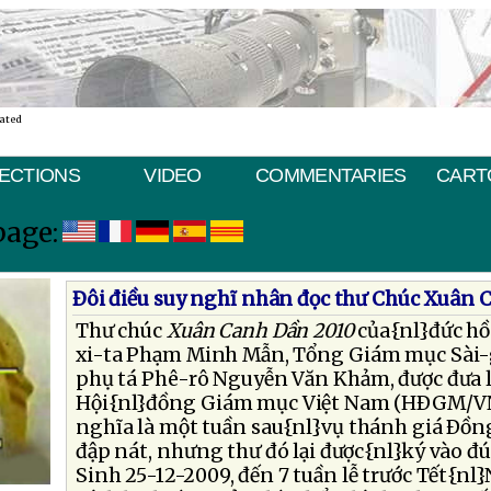
nated
ECTIONS
VIDEO
COMMENTARIES
CART
page:
Ðôi điều suy nghĩ nhân đọc thư Chúc Xuân 
Thư chúc
Xuân Canh Dần 2010
của{nl}đức hồ
xi-ta Phạm Minh Mẫn, Tổng Giám mục Sài-
phụ tá Phê-rô Nguyễn Văn Khảm, được đưa 
Hội{nl}đồng Giám mục Việt Nam (HÐGM/VN)
nghĩa là một tuần sau{nl}vụ thánh giá Ðồng
đập nát, nhưng thư đó lại được{nl}ký vào đ
Sinh 25-12-2009, đến 7 tuần lễ trước Tết{nl