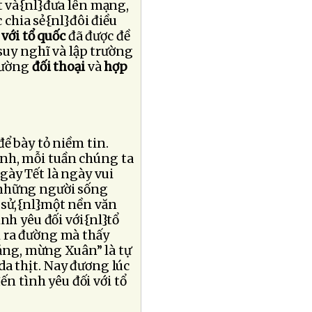
ết và{nl}đưa lên mạng,
c chia sẻ{nl}đôi điều
 với tổ quốc
đã được đề
suy nghĩ và lập trường
 đường
đối thoại
và
hợp
để bày tỏ niềm tin.
inh, mỗi tuần chúng ta
gày Tết là ngày vui
, những người sống
 sử,{nl}một nền văn
nh yêu đối với{nl}tổ
đi ra đường mà thấy
ảng, mừng Xuân” là tự
da thịt. Nay đương lúc
n tình yêu đối với tổ