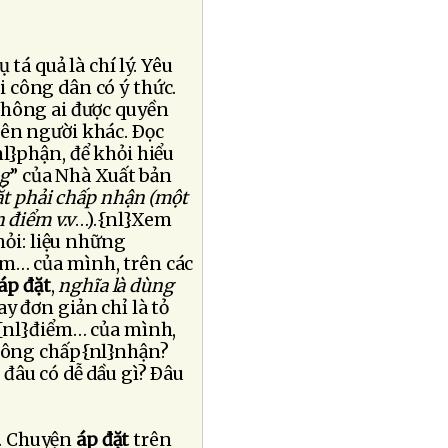
tá quả là chí lý. Yêu
i công dân có ý thức.
 không ai được quyền
lên người khác. Ðọc
nl}phận, để khỏi hiểu
ng
” của Nhà Xuất bản
ắt phải chấp nhận (một
 điểm v.v
…).{nl}Xem
hỏi: liệu những
ểm… của mình, trên các
áp đặt
,
nghĩa là dùng
ay đơn giản chỉ là tỏ
an{nl}điểm… của mình,
không chấp{nl}nhận?
 đâu có dễ dầu gì? Ðâu
ói. Chuyện
áp đặt
trên