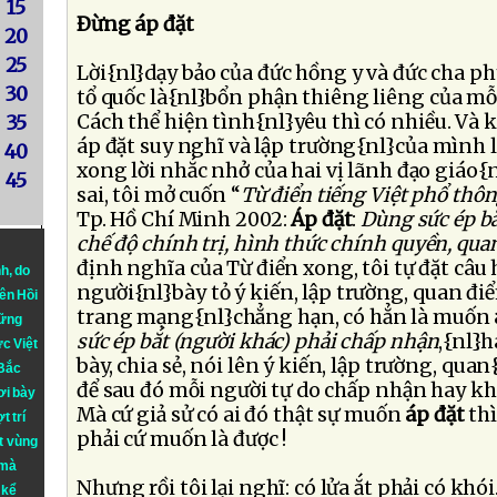
15
Ðừng áp đặt
20
25
Lời{nl}dạy bảo của đức hồng y và đức cha phụ 
30
tổ quốc là{nl}bổn phận thiêng liêng của mỗ
Cách thể hiện tình{nl}yêu thì có nhiều. Và
35
áp đặt suy nghĩ và lập trường{nl}của mình 
40
xong lời nhắc nhở của hai vị lãnh đạo giáo{
45
sai, tôi mở cuốn “
Từ điển tiếng Việt phổ thô
Tp. Hồ Chí Minh 2002:
Áp đặt
:
Dùng sức ép b
chế độ chính trị, hình thức chính quyền, quan
định nghĩa của Từ điển xong, tôi tự đặt câu 
nh
, do
người{nl}bày tỏ ý kiến, lập trường, quan đi
iên Hồi
trang mạng{nl}chẳng hạn, có hẳn là muốn
hững
sức ép bắt (người khác) phải chấp nhận
,{nl}h
ực Việt
bày, chia sẻ, nói lên ý kiến, lập trường, qu
 Bắc
để sau đó mỗi người tự do chấp nhận hay 
ơi bày
Mà cứ giả sử có ai đó thật sự muốn
áp đặt
thì
t trí
phải cứ muốn là được !
t vùng
 mà
Nhưng rồi tôi lại nghĩ: có lửa ắt phải có kh
 kể