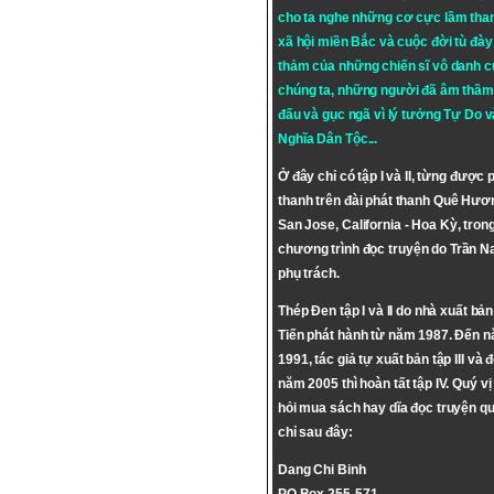
cho ta nghe những cơ cực lầm tha
xã hội miền Bắc và cuộc đời tù đày 
thảm của những chiến sĩ vô danh c
chúng ta, những người đã âm thầm
đấu và gục ngã vì lý tưởng
Tự Do
v
Nghĩa Dân Tộc
...
Ở đây chỉ có tập I và II, từng được 
thanh trên đài phát thanh Quê Hươ
San Jose, California - Hoa Kỳ, tron
chương trình đọc truyện do Trần 
phụ trách.
Thép Đen tập I và II do nhà xuất bả
Tiến phát hành từ năm 1987. Đến 
1991, tác giả tự xuất bản tập III và 
năm 2005 thì hoàn tất tập IV. Quý vị
hỏi mua sách hay dĩa đọc truyện qu
chỉ sau đây:
Dang Chi Binh