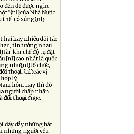
áo đến để được nghe
 một”{nl}của Nhà Nước
 thế, có xứng{nl}
iết hai hay nhiều đối tác
hau, tin tưởng nhau.
tài, khi chế độ tự đặt
cấu{nl}cao nhất là quốc
cũng như{nl}tổ chức,
đối thoại
,{nl}các vị
 hợp lý,
Nam hôm nay, thì đó
của người chấp nhận
là
đối thoại
được.
ội đầy dẫy những bất
khi những người yêu