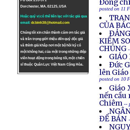
Ðồng ch
PO Box 255-571
Dorchester, MA. 02125, USA
posted on 11 
TRAN
Hoặc quý vị có thể liên lạc với tác giả qua
email:
dcbinh38@hotmail.com
CỦA BÁ
ĐẢNG
Chúng tôi xin chân thành cám ơn tác giả
KIỂM SO
và trân trọng giới thiệu đến quý độc giả
và thính giả khắp nơi một bộ hồi ký có
CHÚNG
một không hai, của một trong những điệp
GIÁO 
viên hoạt động trong bóng tối, một chiến
Ðức G
sĩ thuộc Quân Lực Việt Nam Cộng Hòa.
lên Giáo
posted on 10 
Giáo 
nến cầu 
Chiêm
--
NGÂN
ĐỂ BÁN
NGUY