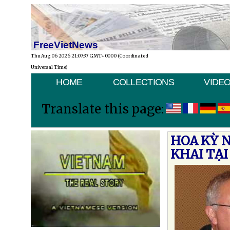
FreeVietNews
Thu Aug 06 2026 21:07:37 GMT+0000 (Coordinated
Universal Time)
HOME
COLLECTIONS
VIDE
Translate this page:
HOA KỲ N
KHAI TẠI