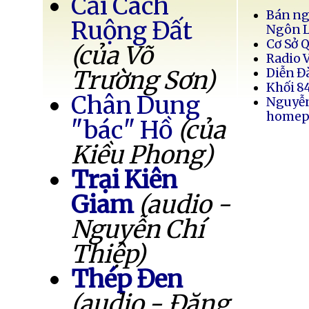
Cải Cách
Bán ng
Ruộng Đất
Ngôn 
Cơ Sở 
(của Võ
Radio 
Trường Sơn)
Diễn Đ
Khối 8
Chân Dung
Nguyễ
homep
"bác" Hồ
(của
Kiều Phong)
Trại Kiên
Giam
(audio -
Nguyễn Chí
Thiệp)
Thép Đen
(audio - Đặng