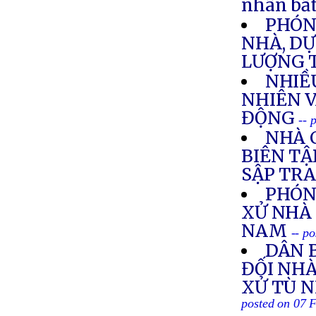
nhân bất
PHÓNG
NHÀ, DỰ
LƯỢNG 
NHIỀ
NHIÊN V
ĐỘNG
-- 
NHÀ 
BIÊN TẬ
SẬP TR
PHÓN
XỬ NHÀ 
NAM
-- p
DÂN 
ĐỐI NH
XỬ TÙ 
posted on 07 