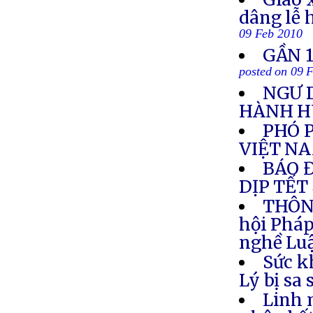
dâng lễ 
09 Feb 2010
GẦN 1
posted on 09 
NGƯ 
HÀNH 
PHÓ 
VIỆT N
BÁO 
DỊP TẾT
THÔNG
hội Pháp
nghề Luậ
Sức k
Lý bị sa
Linh 