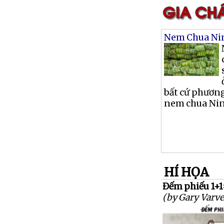
Nem Chua Ni
bất cứ phương
nem chua Nin
HÍ HỌA
Đếm phiếu 1+1
(by Gary Varve