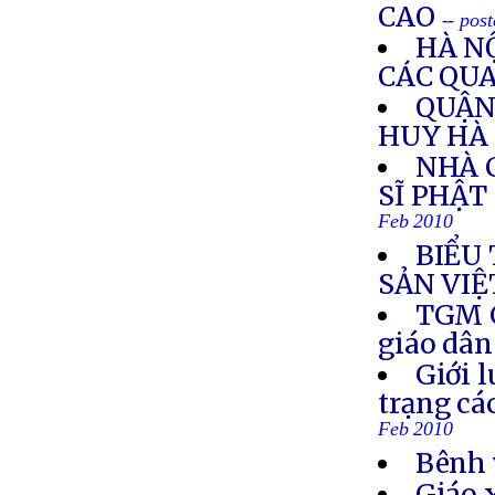
CAO
-- pos
HÀ N
CÁC QUA
QUẬN 
HUY HÀ
NHÀ 
SĨ PHẬT
Feb 2010
BIỂU
SẢN VIỆ
TGM G
giáo dân
Giới l
trạng cá
Feb 2010
Bênh 
Giáo 