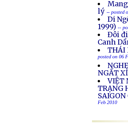
Mang 
lý
-- posted
Di Ng
1999)
-- p
Đôi đ
Canh Dầ
THÁI
posted on 06 
NGHE
NGẤT X
VIỆT 
TRẠNG 
SAIGON
Feb 2010