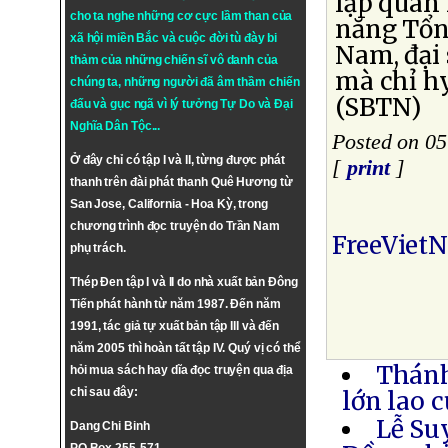
lập quan 
cho ta nghe những cơ cực lầm than của
năng Tổn
xã hội miền Bắc và cuộc đời tù đày bi
Nam, đại
thảm của những chiến sĩ vô danh của
mà chỉ hy
chúng ta, những người đã âm thầm chiến
(SBTN)
đấu và gục ngã vì lý tưởng
Tự Do
và
Đại
Nghĩa Dân Tộc
...
Posted on 0
Ở đây chỉ có tập I và II, từng được phát
[
print
]
thanh trên đài phát thanh Quê Hương từ
San Jose, California - Hoa Kỳ, trong
chương trình đọc truyện do Trần Nam
FreeViet
phụ trách.
Thép Đen tập I và II do nhà xuất bản Đông
Tiến phát hành từ năm 1987. Đến năm
1991, tác giả tự xuất bản tập III và đến
năm 2005 thì hoàn tất tập IV. Quý vị có thể
Thánh
hỏi mua sách hay dĩa đọc truyện qua địa
chỉ sau đây:
lớn lao 
Lễ Su
Dang Chi Binh