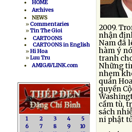
HOME
Archives
NEWS
»
Commentaries
2009. Tr
»
Tin The Gioi
nhận định
CARTOONS
Nam đã lê
CARTOONS in English
hàm ý nó
»
Hi Hoa
tranh cho
»
Luu Tru
Những tin
AMIGAVLINK.com
nhẹm khô
quán Hoa 
quyền Cộ
Washingt
cầm tù, t
sách nhiễ
ni phật t
1
2
3
4
5
6
7
8
9
10