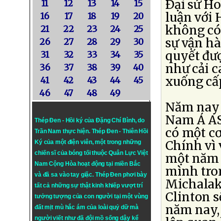
Ðại sứ Ho
11
12
13
14
15
luận với 
16
17
18
19
20
không có
21
22
23
24
25
sự vận hà
26
27
28
29
30
quyết đư
31
32
33
34
35
như cải c
36
37
38
39
40
xuống cấ
41
42
43
44
45
46
47
48
49
Năm nay 
Nam Á AS
Thép Đen - Hồi ký của Đặng Chí Bình
, do
có một cơ
Trần Nam thực hiện.
Thép Đen
- Thiên Hồi
Chính vì 
Ký của một điện viên, một trong những
chiến sĩ của bóng tối thuộc Quân Lực Việt
một năm đ
Nam Cộng Hòa hoạt động tại miền Bắc
mình tro
và đã sa vào tay giặc. Thép Đen phơi bày
Michalak 
tất cả những sự thật kinh khiếp vượt trí
Clinton s
tưởng tượng của con người tại một vùng
năm nay,
đất mịt mù hắc ám của loài quỷ dữ mà
người viết như đã đội mồ sống dậy kể