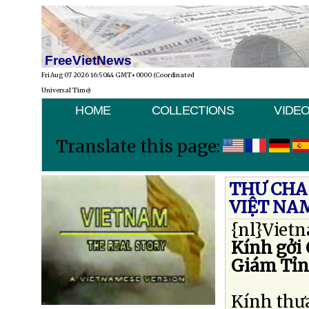
FreeVietNews
Fri Aug 07 2026 16:50:44 GMT+0000 (Coordinated
Universal Time)
HOME
COLLECTIONS
VIDE
Translate this page:
THƯ CHA
VIỆT NA
{nl}
Vietn
Kính gởi 
Giám Tỉn
Kính thư