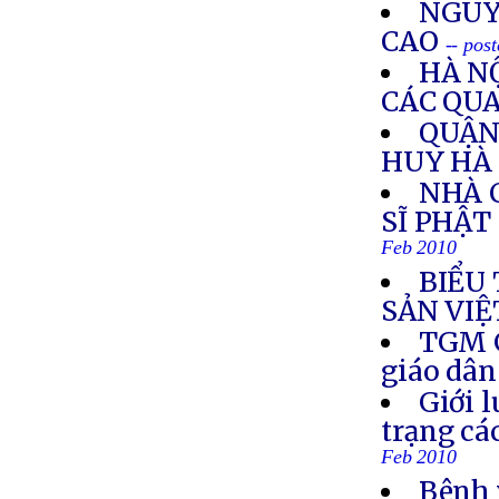
NGUY
CAO
-- pos
HÀ N
CÁC QUA
QUẬN 
HUY HÀ
NHÀ 
SĨ PHẬT
Feb 2010
BIỂU
SẢN VIỆ
TGM G
giáo dân
Giới l
trạng cá
Feb 2010
Bênh 