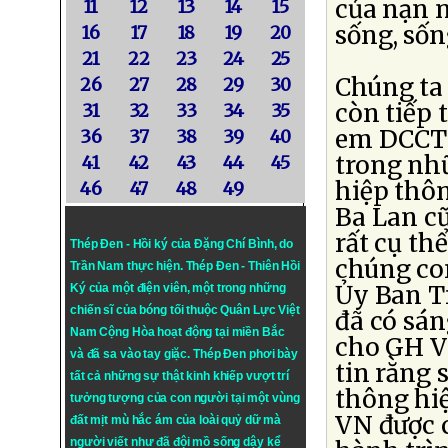
của nạn n
11
12
13
14
15
sống, sốn
16
17
18
19
20
21
22
23
24
25
Chúng ta 
26
27
28
29
30
còn tiếp 
31
32
33
34
35
em DCCT 
36
37
38
39
40
trong nhữ
41
42
43
44
45
hiệp thôn
46
47
48
49
Ba Lan c
rất cụ th
Thép Đen - Hồi ký của Đặng Chí Bình
, do
chúng co
Trần Nam thực hiện.
Thép Đen
- Thiên Hồi
Ủy Ban T
Ký của một điện viên, một trong những
chiến sĩ của bóng tối thuộc Quân Lực Việt
đã có sán
Nam Cộng Hòa hoạt động tại miền Bắc
cho GH V
và đã sa vào tay giặc. Thép Đen phơi bày
tin rằng 
tất cả những sự thật kinh khiếp vượt trí
thông hiệ
tưởng tượng của con người tại một vùng
VN được 
đất mịt mù hắc ám của loài quỷ dữ mà
người viết như đã đội mồ sống dậy kể