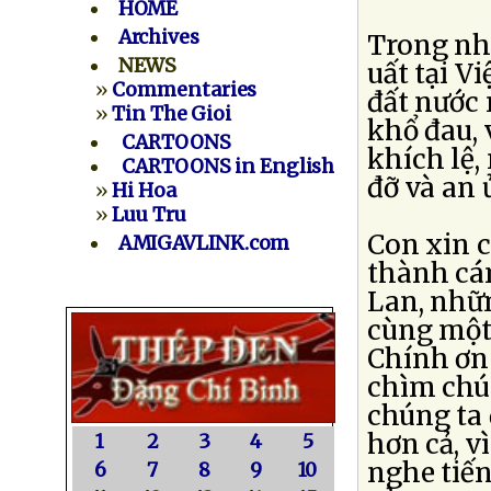
HOME
Archives
Trong nh
NEWS
uất tại V
»
Commentaries
đất nước
»
Tin The Gioi
khổ đau, 
CARTOONS
khích lệ,
CARTOONS in English
đỡ và an 
»
Hi Hoa
»
Luu Tru
Con xin 
AMIGAVLINK.com
thành cá
Lan, nhữ
cùng một
Chính ơn
chìm chún
chúng ta 
hơn cả, v
1
2
3
4
5
nghe tiến
6
7
8
9
10