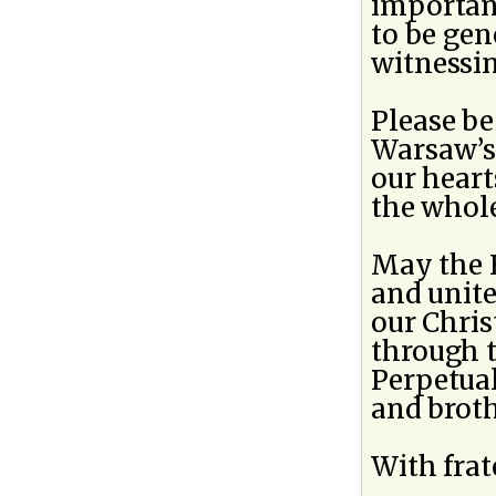
important
to be gen
witnessin
Please be
Warsaw’s 
our heart
the whole
May the H
and unit
our Chris
through t
Perpetual
and brot
With frat