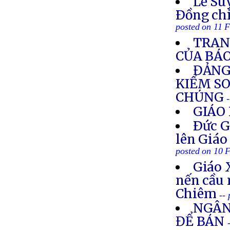
Lễ Su
Ðồng ch
posted on 11 
TRAN
CỦA BÁ
ĐẢNG
KIỂM SO
CHÚNG
GIÁO 
Ðức G
lên Giáo
posted on 10 
Giáo 
nến cầu 
Chiêm
--
NGÂN
ĐỂ BÁN