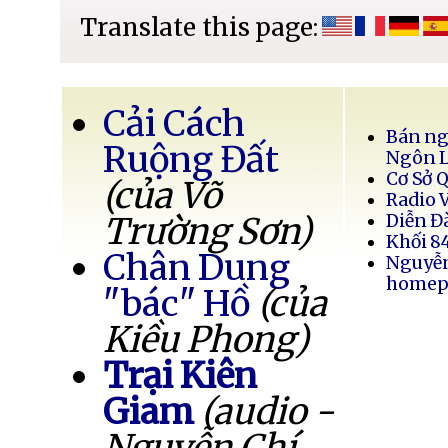
Translate this page:
Cải Cách
Bán ng
Ruộng Đất
Ngôn 
Cơ Sở 
(của Võ
Radio 
Trường Sơn)
Diễn Đ
Khối 8
Chân Dung
Nguyễ
homep
"bác" Hồ
(của
Kiều Phong)
Trại Kiên
Giam
(audio -
Nguyễn Chí