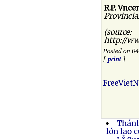
R.P. Vnc
Provincia
(source:
http://w
Posted on 0
[
print
]
FreeViet
Thánh
lớn lao 