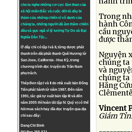
hành trì
cho ta nghe những cơ cực lầm than của
xã hội miền Bắc và cuộc đời tù đày bi
Trong nh
thảm của những chiến sĩ vô danh của
hành Côn
chúng ta, những người đã âm thầm chiến
cầu nguy
đấu và gục ngã vì lý tưởng
Tự Do
và
Đại
được thàn
Nghĩa Dân Tộc
...
Ở đây chỉ có tập I và II, từng được phát
Nguyện x
thanh trên đài phát thanh Quê Hương từ
chúng ta
San Jose, California - Hoa Kỳ, trong
chương trình đọc truyện do Trần Nam
và nguyện
phụ trách.
chúng ta
Hằng Cứu
Thép Đen tập I và II do nhà xuất bản Đông
Tiến phát hành từ năm 1987. Đến năm
Clêmentê
1991, tác giả tự xuất bản tập III và đến
năm 2005 thì hoàn tất tập IV. Quý vị có thể
Vincent
hỏi mua sách hay dĩa đọc truyện qua địa
Giám Tỉn
chỉ sau đây:
Dang Chi Binh
---------