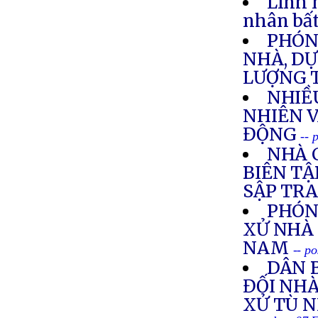
Linh 
nhân bất
PHÓNG
NHÀ, DỰ
LƯỢNG 
NHIỀ
NHIÊN V
ĐỘNG
-- 
NHÀ 
BIÊN TẬ
SẬP TR
PHÓN
XỬ NHÀ 
NAM
-- p
DÂN 
ĐỐI NH
XỬ TÙ 