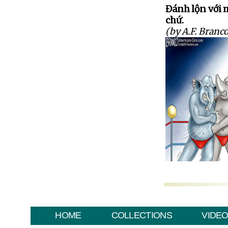
Đánh lộn với 
chứ.
(by A.F. Branco
HOME
COLLECTIONS
VIDE