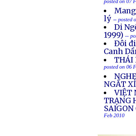
posted on 07 
Mang 
lý
-- posted
Di Ng
1999)
-- p
Đôi đ
Canh Dầ
THÁI
posted on 06 
NGHE
NGẤT X
VIỆT 
TRẠNG 
SAIGON
Feb 2010