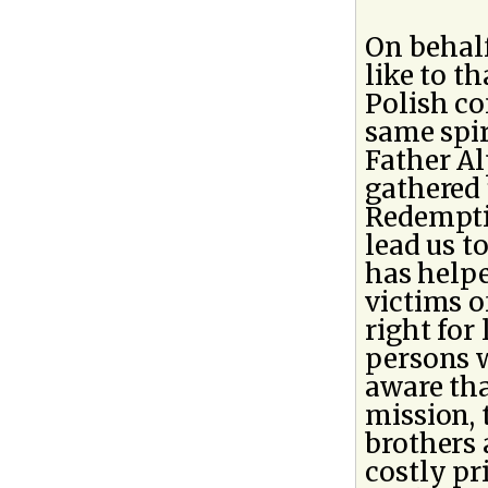
On behalf
like to t
Polish co
same spir
Father Al
gathered 
Redemptio
lead us t
has helpe
victims of
right for
persons w
aware tha
mission, 
brothers 
costly pr