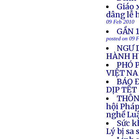
Giáo 
dâng lễ 
09 Feb 2010
GẦN 1
posted on 09 
NGƯ 
HÀNH 
PHÓ 
VIỆT N
BÁO 
DỊP TẾT
THÔNG
hội Pháp
nghề Luậ
Sức k
Lý bị sa