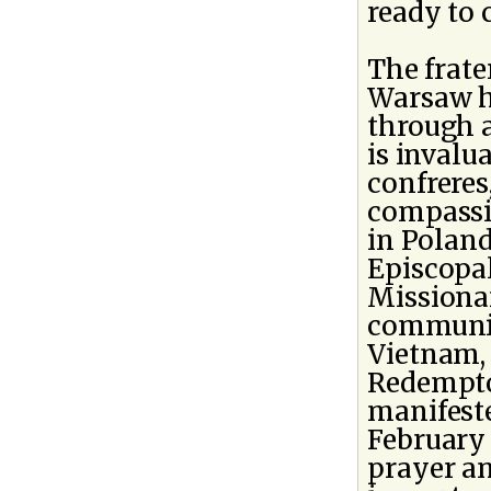
ready to c
The frate
Warsaw h
through a
is invalu
confreres
compassi
in Poland
Episcopal
Missiona
communio
Vietnam, 
Redemptor
manifeste
February 
prayer an