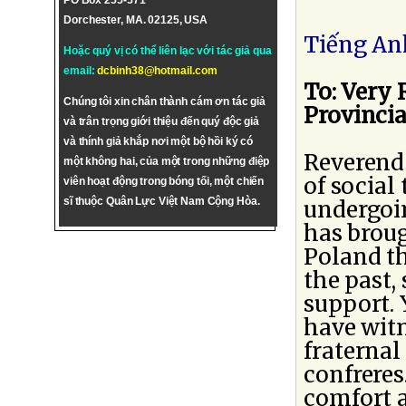
PO Box 255-571
Dorchester, MA. 02125, USA
Tiếng An
Hoặc quý vị có thể liên lạc với tác giả qua
email:
dcbinh38@hotmail.com
To: Very R
Chúng tôi xin chân thành cám ơn tác giả
Provincia
và trân trọng giới thiệu đến quý độc giả
và thính giả khắp nơi một bộ hồi ký có
Reverend 
một không hai, của một trong những điệp
of social
viên hoạt động trong bóng tối, một chiến
sĩ thuộc Quân Lực Việt Nam Cộng Hòa.
undergoin
has broug
Poland t
the past,
support. 
have witn
fraternal 
confreres
comfort a