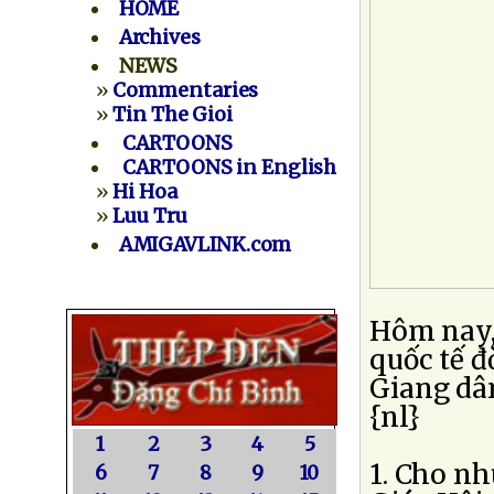
HOME
Archives
NEWS
»
Commentaries
»
Tin The Gioi
CARTOONS
CARTOONS in English
»
Hi Hoa
»
Luu Tru
AMIGAVLINK.com
Hôm nay,
quốc tế đ
Giang dân
{nl}
1
2
3
4
5
1. Cho n
6
7
8
9
10