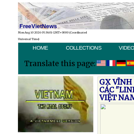
FreeVietNews
Mon Aug 10 2026 05:36:01 GMT+0000 (Coordinated
Universal Time)
HOME
COLLECTIONS
VIDE
Translate this page:
GX VĨNH
CÁC "LI
VIỆT NA