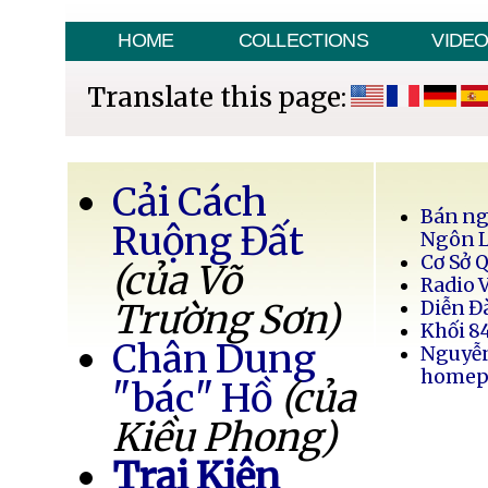
HOME
COLLECTIONS
VIDE
Translate this page:
Cải Cách
Bán ng
Ruộng Đất
Ngôn 
Cơ Sở 
(của Võ
Radio 
Trường Sơn)
Diễn Đ
Khối 8
Chân Dung
Nguyễ
homep
"bác" Hồ
(của
Kiều Phong)
Trại Kiên