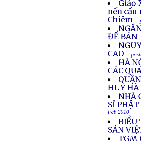
Giáo 
nến cầu 
Chiêm
--
NGÂN
ĐỂ BÁN
NGUY
CAO
-- pos
HÀ N
CÁC QUA
QUẬN 
HUY HÀ
NHÀ 
SĨ PHẬT
Feb 2010
BIỂU
SẢN VIỆ
TGM G