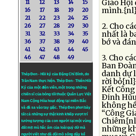
Giáo Hội 
11
12
13
14
15
mình.{nl
16
17
18
19
20
21
22
23
24
25
2. Cho c
26
27
28
29
30
nhất là b
31
32
33
34
35
bớ và đán
36
37
38
39
40
41
42
43
44
45
3. Cho cá
46
47
48
49
Ban Ðoàn
danh dự 
Thép Đen - Hồi ký của Đặng Chí Bình
, do
rời bỏ{n
Trần Nam thực hiện.
Thép Đen
- Thiên Hồi
Kết Công 
Ký của một điện viên, một trong những
chiến sĩ của bóng tối thuộc Quân Lực Việt
Ðinh Hũu
Nam Cộng Hòa hoạt động tại miền Bắc
không hề
và đã sa vào tay giặc. Thép Đen phơi bày
“Công Giá
tất cả những sự thật kinh khiếp vượt trí
Chiêm{nl
tưởng tượng của con người tại một vùng
những kh
đất mịt mù hắc ám của loài quỷ dữ mà
người viết như đã đội mồ sống dậy kể