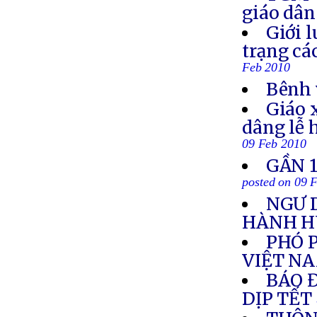
giáo dân
Giới l
trạng cá
Feb 2010
Bênh 
Giáo 
dâng lễ 
09 Feb 2010
GẦN 1
posted on 09 
NGƯ 
HÀNH 
PHÓ 
VIỆT N
BÁO 
DỊP TẾT