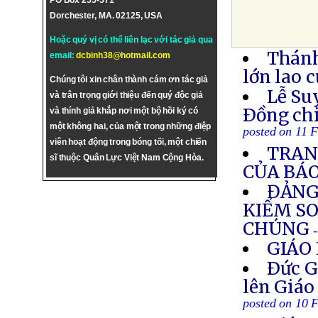
PO Box 255-571
Dorchester, MA. 02125, USA
Hoặc quý vị có thể liên lạc với tác giả qua
Thánh
email:
dcbinh38@hotmail.com
lớn lao 
Chúng tôi xin chân thành cám ơn tác giả
Lễ Su
và trân trọng giới thiệu đến quý độc giả
Ðồng ch
và thính giả khắp nơi một bộ hồi ký có
một không hai, của một trong những điệp
posted on 11 
viên hoạt động trong bóng tối, một chiến
TRAN
sĩ thuộc Quân Lực Việt Nam Cộng Hòa.
CỦA BÁ
ĐẢNG
KIỂM SO
CHÚNG
GIÁO 
Ðức G
lên Giáo
posted on 10 