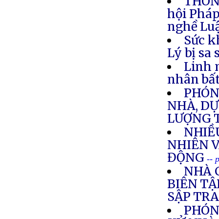
THÔNG
hội Pháp
nghề Luậ
Sức k
Lý bị sa
Linh 
nhân bất
PHÓNG
NHÀ, DỰ
LƯỢNG 
NHIỀ
NHIÊN V
ĐỘNG
-- 
NHÀ 
BIÊN TẬ
SẬP TR
PHÓN