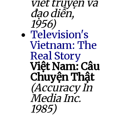
viết truyện và
đạo diễn,
1956)
Television's
Vietnam: The
Real Story
Việt Nam: Câu
Chuyện Thật
(Accuracy In
Media Inc.
1985)