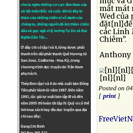
mục và G
cho ta nghe những cơ cực lầm than của
mất mát m
xã hội miền Bắc và cuộc đời tù đày bi
Wed của m
thảm của những chiến sĩ vô danh của
đặt{nl}đ
chúng ta, những người đã âm thầm chiến
các Linh
đấu và gục ngã vì lý tưởng
Tự Do
và
Đại
Chiêm”.
Nghĩa Dân Tộc
...
Ở đây chỉ có tập I và II, từng được phát
Anthony
thanh trên đài phát thanh Quê Hương từ
San Jose, California - Hoa Kỳ, trong
chương trình đọc truyện do Trần Nam
{nl}{nl}
phụ trách.
{nl}{nl}
Thép Đen tập I và II do nhà xuất bản Đông
Posted on 0
Tiến phát hành từ năm 1987. Đến năm
[
print
]
1991, tác giả tự xuất bản tập III và đến
năm 2005 thì hoàn tất tập IV. Quý vị có thể
hỏi mua sách hay dĩa đọc truyện qua địa
chỉ sau đây:
FreeViet
Dang Chi Binh