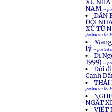
XỬ NHÀ 
NAM
-- p
DÂN 
ĐỐI NH
XỬ TÙ 
posted on 07 
Mang 
lý
-- posted
Di Ng
1999)
-- p
Đôi đ
Canh Dầ
THÁI
posted on 06 
NGHE
NGẤT X
VIỆT 