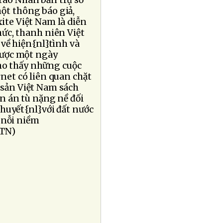
rào Nhân bản trụ sở
ột thông báo giả,
ite Việt Nam là diễn
hức, thanh niên Việt
về hiện{nl}tình và
 được một ngày
cho thấy những cuộc
net có liên quan chặt
sản Việt Nam sách
n án tù nặng nề đối
huyết{nl}với đất nước
 nỗi niềm
BTN)