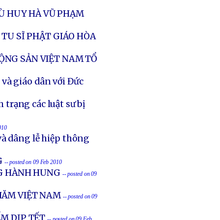
CÙ HUY HÀ VŨ PHẠM
 TU SĨ PHẬT GIÁO HÒA
ỘNG SẢN VIỆT NAM TỔ
và giáo dân với Đức
h trạng các luật sư bị
010
và dâng lễ hiệp thông
G
-- posted on 09 Feb 2010
NG HÀNH HUNG
-- posted on 09
HĂM VIỆT NAM
-- posted on 09
M DỊP TẾT
-- posted on 09 Feb