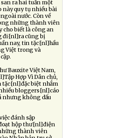
p san ra hai tuần một
o này quy tụ nhiều bài
và ngoài nước. Còn về
ong những thành viên
 cho biết là công an
 đi{nl}ra cũng bị
ần nay, tin tặc{nl}hầu
g Việt trong và
cập.
hư Bauxite Việt Nam,
l}Tập Hợp Vì Dân chủ,
n tặc{nl}đặc biệt nhắm
nhiều bloggers{nl}cáo
 đá nhưng không dấu
việc đánh sập
 đoạt hộp thư{nl}điện
n những thành viên