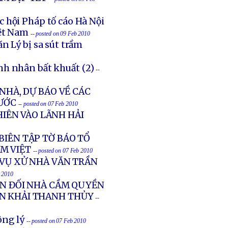
 hội Pháp tố cáo Hà Nội
iệt Nam
-- posted on 09 Feb 2010
n Lý bị sa sút trầm
h nhân bất khuất (2)
--
NHÀ, DỰ BÁO VỀ CÁC
ƯỚC
-- posted on 07 Feb 2010
IÊN VÀO LÃNH HẢI
BIÊN TẬP TỜ BÁO TỔ
M VIỆT
-- posted on 07 Feb 2010
 VỤ XỬ NHÀ VĂN TRẦN
b 2010
ẢN ĐỐI NHÀ CẦM QUYỀN
ẦN KHẢI THANH THỦY
--
ông lý
-- posted on 07 Feb 2010