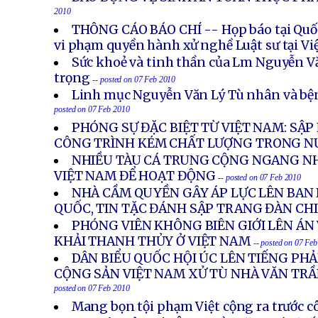
2010
THÔNG CÁO BÁO CHÍ -- Họp báo tại Quốc
vi phạm quyền hành xử nghề Luật sư tại V
Sức khoẻ và tinh thần của Lm Nguyễn Vă
trọng
-- posted on 07 Feb 2010
Linh mục Nguyễn Văn Lý Tù nhân và bện
posted on 07 Feb 2010
PHÓNG SỰ ĐẶC BIỆT TỪ VIỆT NAM: SẬP 
CÔNG TRÌNH KÉM CHẤT LƯỢNG TRONG N
NHIỀU TÀU CÁ TRUNG CỘNG NGANG NH
VIỆT NAM ĐỂ HOẠT ĐỘNG
-- posted on 07 Feb 2010
NHÀ CẦM QUYỀN GÂY ÁP LỰC LÊN BAN 
QUỐC, TIN TẶC ĐÁNH SẬP TRANG ĐÀN CHI
PHÓNG VIÊN KHÔNG BIÊN GIỚI LÊN ÁN
KHẢI THANH THỦY Ở VIỆT NAM
-- posted on 07 Fe
DÂN BIỂU QUỐC HỘI ÚC LÊN TIẾNG PH
CỘNG SẢN VIỆT NAM XỬ TÙ NHÀ VĂN TR
posted on 07 Feb 2010
Mang bọn tội phạm Việt cộng ra trước c