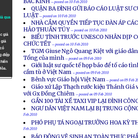
BẮC KINH
-- posted on 10 Feb 2010
QUẬN BA ĐÌNH GỬI BÁO CÁO LUẬT SƯ 
LUẬT
-- posted on 10 Feb 2010
giả qua
NHÀ CẦM QUYỀN TIẾP TỤC ĐÀN ÁP CÁC
HẢO THUẦN TÚY
-- posted on 10 Feb 2010
c giả
BIỂU TÌNH TRƯỚC UNESCO NHÂN DỊP C
 giả
CHỨC TẾT
-- posted on 10 Feb 2010
 có
TGM Giuse Ngô Quang Kiệt với giáo dân 
g điệp
Tổng của mình
-- posted on 09 Feb 2010
chiến
Giới luật sư quốc tế họp báo để tố cáo tìn
Hòa.
cầm tù ở Việt Nam
-- posted on 09 Feb 2010
Bênh vực Giáo hội Việt Nam
-- posted on 09 Feb 2
Giáo xứ Lập Thạch rước kiệu Thánh Giá 
với Gx Ðồng Chiêm
-- posted on 09 Feb 2010
GẦN 100 TÀI XẾ TAXI VIP LẠI ĐÌNH CÔN
NGƯ DÂN VIỆT NAM LẠI BỊ TRUNG CỘ
Feb 2010
PHÓ PHỤ TÁ NGOẠI TRƯỞNG HOA KỲ T
Feb 2010
BÁO ĐỘNG VỆ SINH AN TOÀN THỰC PHẨ