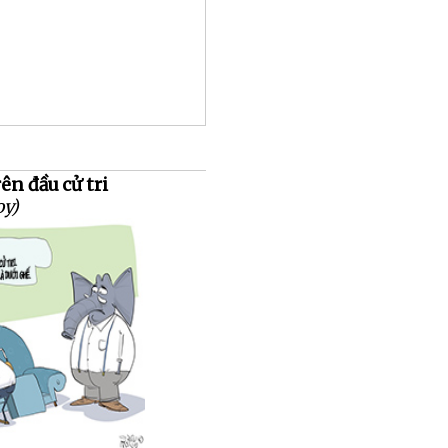
rên đầu cử tri
oy)