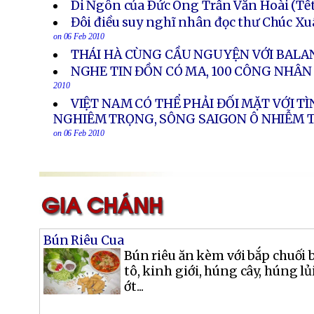
Di Ngôn của Ðức Ông Trần Văn Hoài (Tế
Đôi điều suy nghĩ nhân đọc thư Chúc X
on 06 Feb 2010
THÁI HÀ CÙNG CẦU NGUYỆN VỚI BALA
NGHE TIN ĐỒN CÓ MA, 100 CÔNG NHÂN
2010
VIỆT NAM CÓ THỂ PHẢI ĐỐI MẶT VỚI 
NGHIÊM TRỌNG, SÔNG SAIGON Ô NHIỄM
on 06 Feb 2010
Bún Riêu Cua
Bún riêu ăn kèm với bắp chuối 
tô, kinh giới, húng cây, húng l
ớt...