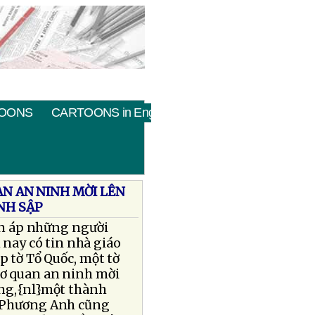
OONS
CARTOONS in English
AN AN NINH MỜI LÊN
ÁNH SẬP
đàn áp những người
nay có tin nhà giáo
 tờ Tổ Quốc, một tờ
cơ quan an ninh mời
ong,{nl}một thành
n Phương Anh cũng