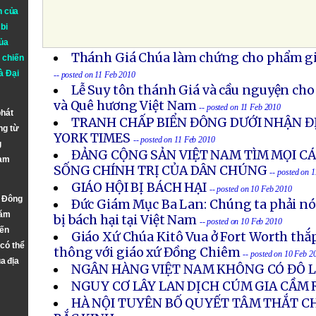
n của
bi
ủa
Thánh Giá Chúa làm chứng cho phẩm giá
 chiến
à
Đại
-- posted on 11 Feb 2010
Lễ Suy tôn thánh Giá và cầu nguyện cho
và Quê hương Việt Nam
-- posted on 11 Feb 2010
phát
TRANH CHẤP BIỂN ĐÔNG DƯỚI NHẬN Đ
ng từ
YORK TIMES
-- posted on 11 Feb 2010
g
ĐẢNG CỘNG SẢN VIỆT NAM TÌM MỌI CÁ
Nam
SỐNG CHÍNH TRỊ CỦA DÂN CHÚNG
-- posted on 
GIÁO HỘI BỊ BÁCH HẠI
-- posted on 10 Feb 2010
n Đông
Ðức Giám Mục Ba Lan: Chúng ta phải nói
năm
bị bách hại tại Việt Nam
-- posted on 10 Feb 2010
đến
Giáo Xứ Chúa Kitô Vua ở Fort Worth thắ
 có thể
thông với giáo xứ Đồng Chiêm
-- posted on 10 Feb 2
a địa
NGÂN HÀNG VIỆT NAM KHÔNG CÓ ĐÔ L
NGUY CƠ LÂY LAN DỊCH CÚM GIA CẦM 
HÀ NỘI TUYÊN BỐ QUYẾT TÂM THẮT CH