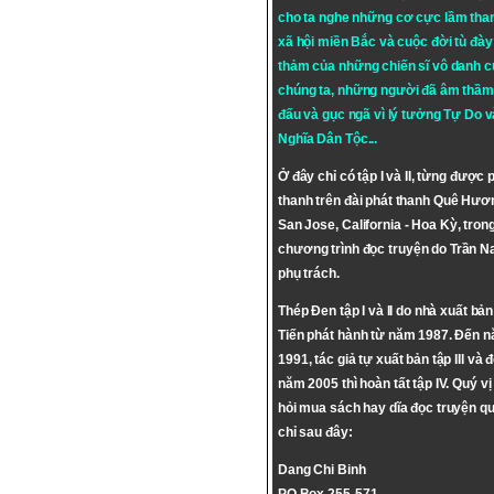
cho ta nghe những cơ cực lầm tha
xã hội miền Bắc và cuộc đời tù đày 
thảm của những chiến sĩ vô danh c
chúng ta, những người đã âm thầm
đấu và gục ngã vì lý tưởng
Tự Do
v
Nghĩa Dân Tộc
...
Ở đây chỉ có tập I và II, từng được 
thanh trên đài phát thanh Quê Hươ
San Jose, California - Hoa Kỳ, tron
chương trình đọc truyện do Trần 
phụ trách.
Thép Đen tập I và II do nhà xuất bả
Tiến phát hành từ năm 1987. Đến 
1991, tác giả tự xuất bản tập III và 
năm 2005 thì hoàn tất tập IV. Quý vị
hỏi mua sách hay dĩa đọc truyện qu
chỉ sau đây:
Dang Chi Binh