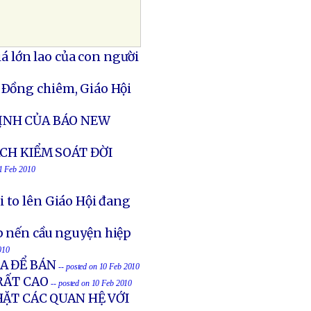
 lớn lao của con người
 Ðồng chiêm, Giáo Hội
ỊNH CỦA BÁO NEW
CH KIỂM SOÁT ĐỜI
11 Feb 2010
 to lên Giáo Hội đang
p nến cầu nguyện hiệp
010
A ĐỂ BÁN
-- posted on 10 Feb 2010
RẤT CAO
-- posted on 10 Feb 2010
ẶT CÁC QUAN HỆ VỚI