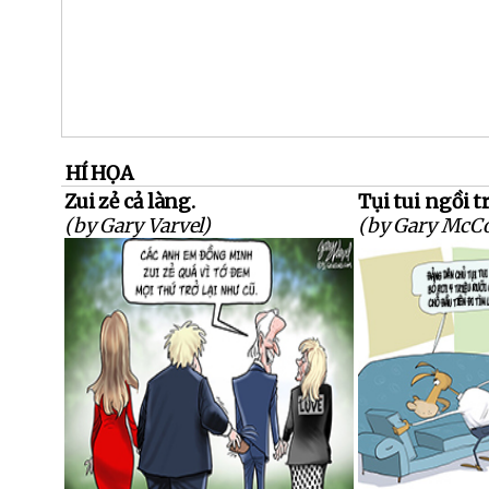
HÍ HỌA
Zui zẻ cả làng.
Tụi tui ngồi t
(by Gary Varvel)
(by Gary McC