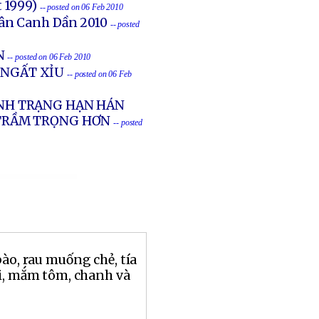
t 1999)
-- posted on 06 Feb 2010
uân Canh Dần 2010
-- posted
N
-- posted on 06 Feb 2010
 NGẤT XỈU
-- posted on 06 Feb
TÌNH TRẠNG HẠN HÁN
 TRẦM TRỌNG HƠN
-- posted
bào, rau muống chẻ, tía
ủi, mắm tôm, chanh và