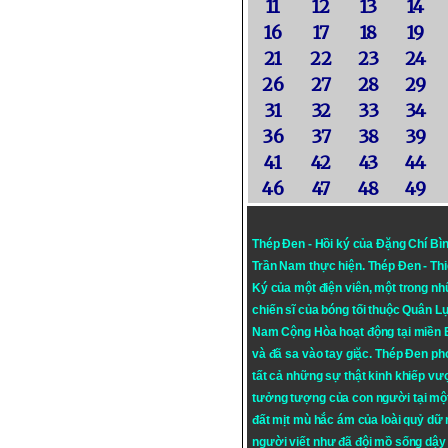
11
12
13
14
16
17
18
19
21
22
23
24
26
27
28
29
31
32
33
34
36
37
38
39
41
42
43
44
46
47
48
49
Thép Đen - Hồi ký của Đặng Chí Bì
Trần Nam thực hiện.
Thép Đen
- Th
Ký của một điện viên, một trong n
chiến sĩ của bóng tối thuộc Quân L
Nam Cộng Hòa hoạt động tại miền
và đã sa vào tay giặc. Thép Đen ph
tất cả những sự thật kinh khiếp vượ
tưởng tượng của con người tại mộ
đất mịt mù hắc ám của loài quỷ dữ
người viết như đã đội mồ sống dậy