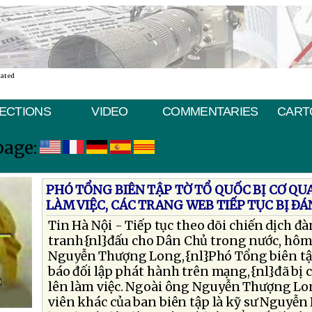
nated
ECTIONS
VIDEO
COMMENTARIES
CART
page:
PHÓ TỔNG BIÊN TẬP TỜ TỔ QUỐC BỊ CƠ QU
LÀM VIỆC, CÁC TRANG WEB TIẾP TỤC BỊ Ð
Tin Hà Nội - Tiếp tục theo dõi chiến dịch 
tranh{nl}đấu cho Dân Chủ trong nước, hôm 
Nguyễn Thượng Long,{nl}Phó Tổng biên tập
báo đối lập phát hành trên mạng,{nl}đã bị 
lên làm việc. Ngoài ông Nguyễn Thượng L
viên khác của ban biên tập là kỹ sư Nguyễ