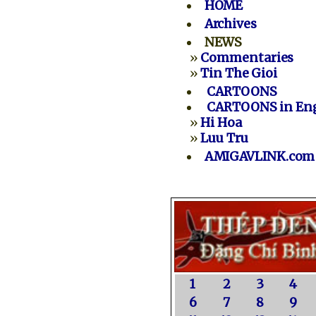
HOME
Archives
NEWS
»
Commentaries
»
Tin The Gioi
CARTOONS
CARTOONS in Eng
»
Hi Hoa
»
Luu Tru
AMIGAVLINK.com
1
2
3
4
6
7
8
9