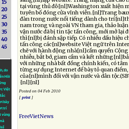
sáng{nl}lập website. Trang mạng của Cao t
15
tại vùng thủ đô{nl}Washington xuất hiện m
20
tuyên bố đóng cửa vĩnh viễn.{nl}Trang baux
25
đàn trong nước nổi tiếng dành cho trí{nl}t
30
nam trong và ngoài VN tham gia, thảo luận 
vận nước đã bị tin tặc tấn công, mới mở lại
35
thì{nl}bị đánh sập tiếp. Có nhiều dấu hiệu 
40
tấn công các{nl}website Việt ngữ trên Inter
45
chẽ với hành động nhà{nl}cầm quyền Cộng 
nhiễu, bắt bớ, giam cầm và kết những{nl}bả
với những nhà bất đồng chính kiến, có tâm 
từng sự dụng Internet để bày tỏ quan điểm,
nh
, do
của{nl}mình đối với vận nước và dân tộc.(S
iên Hồi
{nl}{nl}
hững
ực Việt
Posted on 04 Feb 2010
 Bắc
[
print
]
ơi bày
t trí
t vùng
FreeVietNews
 mà
 kể