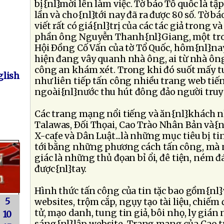
bị{nl}mời lên làm việc. Tờ báo Tổ quốc là tậ
lần và cho{nl}tới nay đã ra được 80 số. Tờ bá
viết rất có giá{nl}trị của các tác giả trong 
phần ông Nguyễn Thanh{nl}Giang, một tr
Hội Ðồng Cố Vấn của tờ Tổ Quốc, hôm{nl}nay
hiện đang vây quanh nhà ông, ai từ nhà ông
công an khám xét. Trong khi đó suốt mấy tu
lish
như liên tiếp tấn công nhiều trang web tiến
ngoài{nl}nước thu hút đông đảo người truy 
Các trang mạng nổi tiếng và ăn{nl}khách n
Talawas, Ðối Thọai, Cao Trào Nhân Bản và{n
X-cafe và Dân Luật...là những mục tiêu bị ti
tới bằng những phương cách tấn công, mà 
giác là những thủ đọan bỉ ổi, đê tiện, ném
được{nl}tay.
Hình thức tấn công của tin tặc bao gồm{nl}
5
websites, trộm cắp, ngụy tạo tài liệu, chiếm
tử, mạo danh, tung tin giả, bôi nhọ, ly giá
10