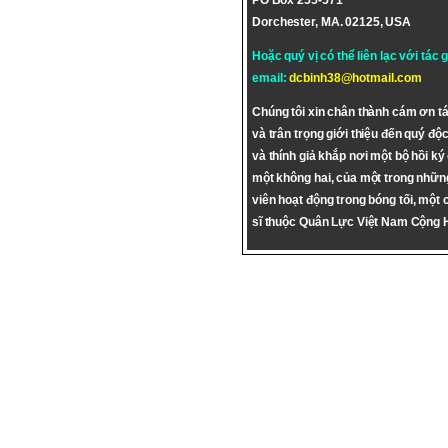
PO Box 255-571
Dorchester, MA. 02125, USA
Hoặc quý vị có thể liên lạc với tác 
email:
dcbinh38@hotmail.com
Chúng tôi xin chân thành cám ơn tá
và trân trọng giới thiệu đến quý độc
và thính giả khắp nơi một bộ hồi ký
một không hai, của một trong nhữn
viên hoạt động trong bóng tối, một 
sĩ thuộc Quân Lực Việt Nam Cộng 