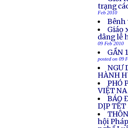
trạng cá
Feb 2010
Bênh 
Giáo 
dâng lễ 
09 Feb 2010
GẦN 1
posted on 09 
NGƯ 
HÀNH 
PHÓ 
VIỆT N
BÁO 
DỊP TẾT
THÔNG
hội Pháp