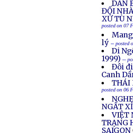
DÂN 
ĐỐI NH
XỬ TÙ 
posted on 07 
Mang 
lý
-- posted
Di Ng
1999)
-- p
Đôi đ
Canh Dầ
THÁI
posted on 06 
NGHE
NGẤT X
VIỆT 
TRẠNG 
SAIGON