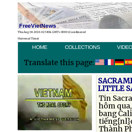
FreeVietNews
Thu Aug 06 2026 02:58:34 GMT+0000 (Coordinated
Universal Time)
HOME
COLLECTIONS
VIDE
Translate this page:
SACRAME
LITTLE 
Tin Sacr
hôm qua, 
bang Cali
tiếng{nl
Thành Ph