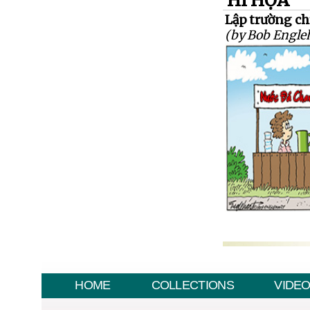
HÍ HỌA
Lập trường chí
(by Bob Engleh
HOME
COLLECTIONS
VIDE