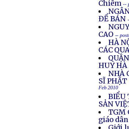
Chiêm
--
NGÂN
ĐỂ BÁN
NGUY
CAO
-- pos
HÀ N
CÁC QUA
QUẬN 
HUY HÀ
NHÀ 
SĨ PHẬT
Feb 2010
BIỂU
SẢN VIỆ
TGM G
giáo dân
Giới l