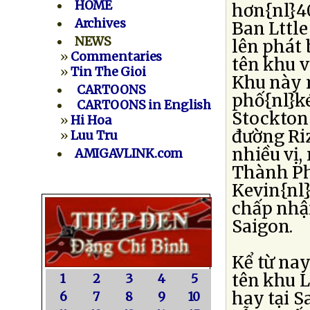
HOME
hơn{nl}4
Archives
Ban Lttl
NEWS
lên phát 
»
Commentaries
tên khu v
»
Tin The Gioi
Khu này 
CARTOONS
phố{nl}ké
CARTOONS in English
Stockton 
»
Hi Hoa
đường Riz
»
Luu Tru
nhiều vị,
AMIGAVLINK.com
Thành Ph
Kevin{nl
chấp nhận
Saigon.
Kể từ na
tên khu L
1
2
3
4
5
hay tại S
6
7
8
9
10