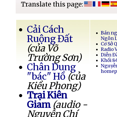
Translate this page:
Cải Cách
Bán ng
Ruộng Đất
Ngôn 
Cơ Sở 
(của Võ
Radio 
Trường Sơn)
Diễn Đ
Khối 8
Chân Dung
Nguyễ
homep
"bác" Hồ
(của
Kiều Phong)
Trại Kiên
Giam
(audio -
Nguyễn Chí