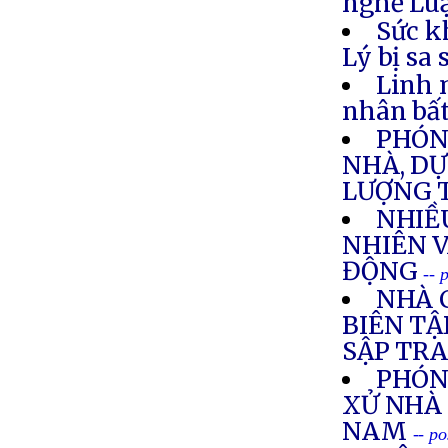
nghề Luậ
Sức k
Lý bị sa
Linh 
nhân bất
PHÓNG
NHÀ, DỰ
LƯỢNG 
NHIỀ
NHIÊN V
ĐỘNG
-- 
NHÀ 
BIÊN TẬ
SẬP TR
PHÓN
XỬ NHÀ 
NAM
-- p