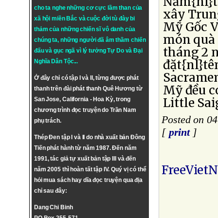
Năm{nl}t
cho ta nghe những cơ cực lầm than của
xây Trun
xã hội miền Bắc và cuộc đời tù đày bi
Mỹ Gốc Vi
thảm của những chiến sĩ vô danh của
món quà g
chúng ta, những người đã âm thầm chiến
tháng 2 
đấu và gục ngã vì lý tưởng
Tự Do
và
Đại
đặt{nl}tê
Nghĩa Dân Tộc
...
Sacrament
Ở đây chỉ có tập I và II, từng được phát
Mỹ đều c
thanh trên đài phát thanh Quê Hương từ
Little Sa
San Jose, California - Hoa Kỳ, trong
chương trình đọc truyện do Trần Nam
Posted on 0
phụ trách.
[
print
]
Thép Đen tập I và II do nhà xuất bản Đông
Tiến phát hành từ năm 1987. Đến năm
1991, tác giả tự xuất bản tập III và đến
FreeViet
năm 2005 thì hoàn tất tập IV. Quý vị có thể
hỏi mua sách hay dĩa đọc truyện qua địa
chỉ sau đây:
Dang Chi Binh