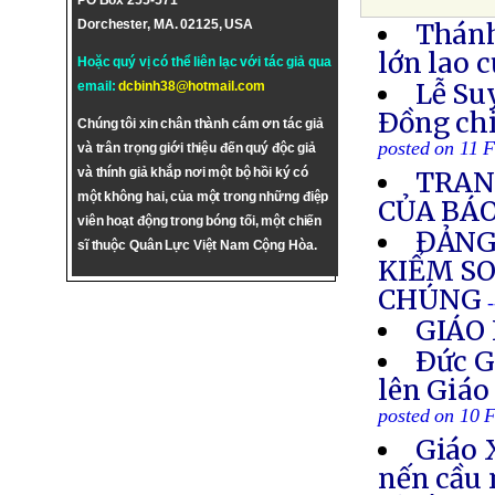
PO Box 255-571
Dorchester, MA. 02125, USA
Thánh
lớn lao 
Hoặc quý vị có thể liên lạc với tác giả qua
Lễ Su
email:
dcbinh38@hotmail.com
Ðồng ch
Chúng tôi xin chân thành cám ơn tác giả
posted on 11 
và trân trọng giới thiệu đến quý độc giả
và thính giả khắp nơi một bộ hồi ký có
TRAN
một không hai, của một trong những điệp
CỦA BÁ
viên hoạt động trong bóng tối, một chiến
ĐẢNG
sĩ thuộc Quân Lực Việt Nam Cộng Hòa.
KIỂM SO
CHÚNG
GIÁO 
Ðức G
lên Giáo
posted on 10 
Giáo 
nến cầu 