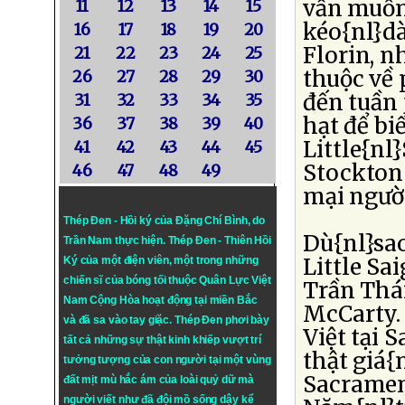
vẫn muốn
11
12
13
14
15
kéo{nl}dà
16
17
18
19
20
Florin, n
21
22
23
24
25
thuộc về
26
27
28
29
30
đến tuần 
31
32
33
34
35
hạt để bi
36
37
38
39
40
Little{nl
41
42
43
44
45
Stockton 
46
47
48
49
mại người
Thép Đen - Hồi ký của Đặng Chí Bình
, do
Dù{nl}sao
Trần Nam thực hiện.
Thép Đen
- Thiên Hồi
Little Sa
Ký của một điện viên, một trong những
chiến sĩ của bóng tối thuộc Quân Lực Việt
Trần Thái
Nam Cộng Hòa hoạt động tại miền Bắc
McCarty.
và đã sa vào tay giặc. Thép Đen phơi bày
Việt tại
tất cả những sự thật kinh khiếp vượt trí
thật giá{
tưởng tượng của con người tại một vùng
Sacramen
đất mịt mù hắc ám của loài quỷ dữ mà
người viết như đã đội mồ sống dậy kể