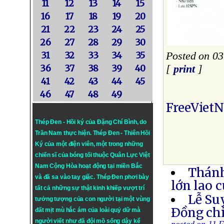
11
12
13
14
15
16
17
18
19
20
21
22
23
24
25
26
27
28
29
30
31
32
33
34
35
Posted on 0
36
37
38
39
40
[
print
]
41
42
43
44
45
46
47
48
49
FreeViet
Thép Đen - Hồi ký của Đặng Chí Bình
, do
Trần Nam thực hiện.
Thép Đen
- Thiên Hồi
Ký của một điện viên, một trong những
chiến sĩ của bóng tối thuộc Quân Lực Việt
Nam Cộng Hòa hoạt động tại miền Bắc
Thánh
và đã sa vào tay giặc. Thép Đen phơi bày
lớn lao 
tất cả những sự thật kinh khiếp vượt trí
Lễ Su
tưởng tượng của con người tại một vùng
Ðồng ch
đất mịt mù hắc ám của loài quỷ dữ mà
người viết như đã đội mồ sống dậy kể