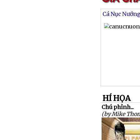
Cá Nục Nướn
HÍ HỌA
Chú phỉnh...
(by Mike Tho