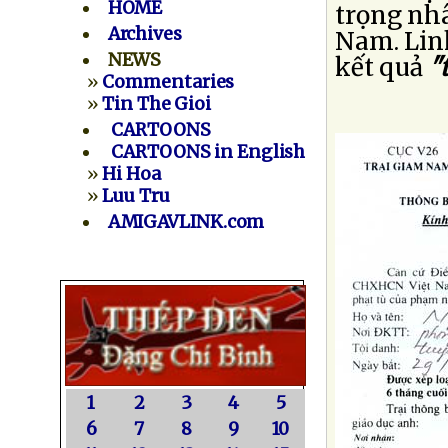
HOME
trọng nhâ
Archives
Nam. Lin
NEWS
kết quả
"
»
Commentaries
»
Tin The Gioi
CARTOONS
CARTOONS in English
»
Hi Hoa
»
Luu Tru
AMIGAVLINK.com
1
2
3
4
5
6
7
8
9
10