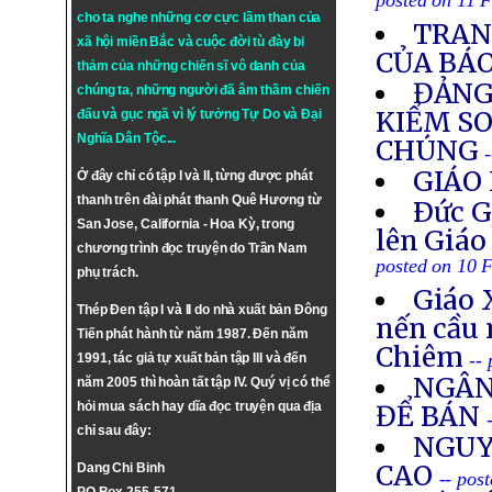
posted on 11 
cho ta nghe những cơ cực lầm than của
TRAN
xã hội miền Bắc và cuộc đời tù đày bi
CỦA BÁ
thảm của những chiến sĩ vô danh của
ĐẢNG
chúng ta, những người đã âm thầm chiến
KIỂM SO
đấu và gục ngã vì lý tưởng
Tự Do
và
Đại
Nghĩa Dân Tộc
...
CHÚNG
GIÁO 
Ở đây chỉ có tập I và II, từng được phát
thanh trên đài phát thanh Quê Hương từ
Ðức G
San Jose, California - Hoa Kỳ, trong
lên Giáo
chương trình đọc truyện do Trần Nam
posted on 10 
phụ trách.
Giáo 
Thép Đen tập I và II do nhà xuất bản Đông
nến cầu 
Tiến phát hành từ năm 1987. Đến năm
Chiêm
--
1991, tác giả tự xuất bản tập III và đến
NGÂN
năm 2005 thì hoàn tất tập IV. Quý vị có thể
hỏi mua sách hay dĩa đọc truyện qua địa
ĐỂ BÁN
chỉ sau đây:
NGUY
CAO
Dang Chi Binh
-- pos