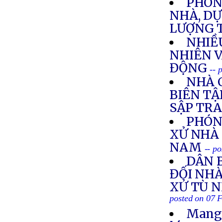
PHÓNG
NHÀ, DỰ
LƯỢNG 
NHIỀ
NHIÊN V
ĐỘNG
-- 
NHÀ 
BIÊN TẬ
SẬP TR
PHÓN
XỬ NHÀ 
NAM
-- p
DÂN 
ĐỐI NH
XỬ TÙ 
posted on 07 
Mang 