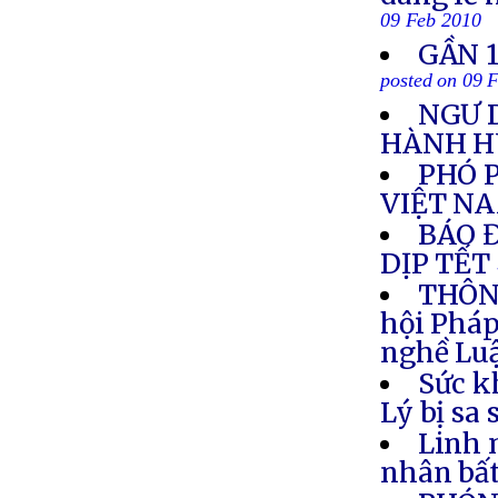
09 Feb 2010
GẦN 1
posted on 09 
NGƯ 
HÀNH 
PHÓ 
VIỆT N
BÁO 
DỊP TẾT
THÔNG
hội Pháp
nghề Luậ
Sức k
Lý bị sa
Linh 
nhân bất