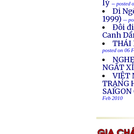
lý
-- posted
Di Ng
1999)
-- p
Đôi đ
Canh Dầ
THÁI
posted on 06 
NGHE
NGẤT X
VIỆT 
TRẠNG 
SAIGON
Feb 2010