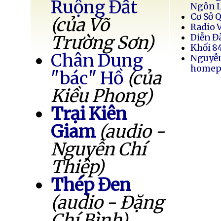
Ruộng Đất
Ngôn 
Cơ Sở 
(của Võ
Radio 
Trường Sơn)
Diễn Đ
Khối 8
Chân Dung
Nguyễ
homep
"bác" Hồ
(của
Kiều Phong)
Trại Kiên
Giam
(audio -
Nguyễn Chí
Thiệp)
Thép Đen
(audio - Đặng
Chí Bình)