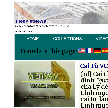
FreeVietNews
Sun Aug 09 2026 10:35:24 GMT+0000 (Coordinated
Universal Time)
HOME
COLLECTIONS
VIDE
Translate this page:
Cai Tù V
{nl} Cai 
đình
"qua
cha Lý đ
Linh mục
cai tù, l
Linh mục