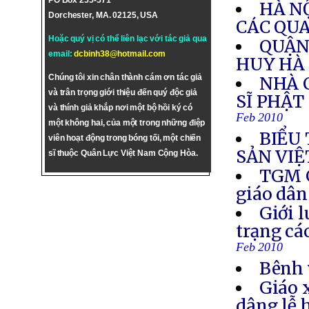
PO Box 255-571
HÀ N
Dorchester, MA. 02125, USA
CÁC QUA
Hoặc quý vị có thể liên lạc với tác giả qua
QUẬN 
email:
dcbinh38@hotmail.com
HUY HÀ
Chúng tôi xin chân thành cám ơn tác giả
NHÀ 
và trân trọng giới thiệu đến quý độc giả
SĨ PHẬT
và thính giả khắp nơi một bộ hồi ký có
Feb 2010
một không hai, của một trong những điệp
BIỂU
viên hoạt động trong bóng tối, một chiến
SẢN VIỆ
sĩ thuộc Quân Lực Việt Nam Cộng Hòa.
TGM G
giáo dân
Giới l
trạng cá
Feb 2010
Bênh 
Giáo 
dâng lễ 