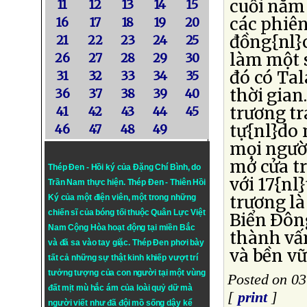
cuối năm 
11
12
13
14
15
các phiên
16
17
18
19
20
đồng{nl}c
21
22
23
24
25
làm một s
26
27
28
29
30
đó có Ta
31
32
33
34
35
thời gia
36
37
38
39
40
trương tr
41
42
43
44
45
tự{nl}do 
46
47
48
49
mọi người
mở cửa tr
Thép Đen - Hồi ký của Đặng Chí Bình
, do
với 17{nl
Trần Nam thực hiện.
Thép Đen
- Thiên Hồi
trương l
Ký của một điện viên, một trong những
chiến sĩ của bóng tối thuộc Quân Lực Việt
Biển Ðôn
Nam Cộng Hòa hoạt động tại miền Bắc
thành vấ
và đã sa vào tay giặc. Thép Đen phơi bày
và bền vữ
tất cả những sự thật kinh khiếp vượt trí
tưởng tượng của con người tại một vùng
Posted on 0
đất mịt mù hắc ám của loài quỷ dữ mà
[
print
]
người viết như đã đội mồ sống dậy kể