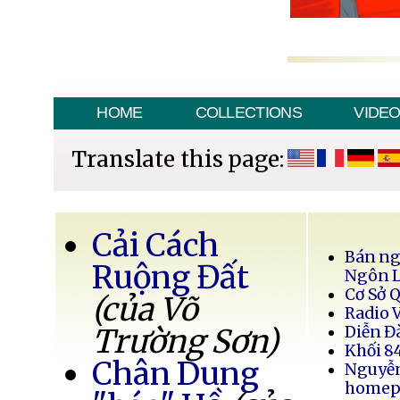
HOME
COLLECTIONS
VIDE
Translate this page:
Cải Cách
Bán ng
Ruộng Đất
Ngôn 
Cơ Sở 
(của Võ
Radio 
Trường Sơn)
Diễn Đ
Khối 8
Chân Dung
Nguyễ
homep