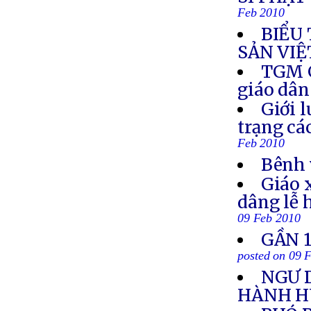
Feb 2010
BIỂU
SẢN VIỆ
TGM G
giáo dân
Giới l
trạng cá
Feb 2010
Bênh 
Giáo 
dâng lễ 
09 Feb 2010
GẦN 1
posted on 09 
NGƯ 
HÀNH 