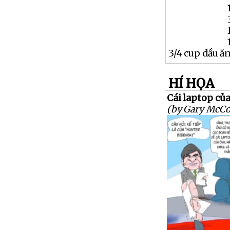
3/4 cup dầu ă
HÍ HỌA
Cái laptop của
(by Gary McCo