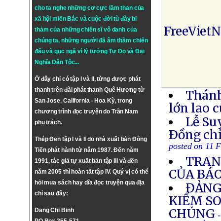
cho ta nghe những cơ cực lầm than của
xã hội miền Bắc và cuộc đời tù đày bi
FreeViet
thảm của những chiến sĩ vô danh của
chúng ta, những người đã âm thầm chiến
đấu và gục ngã vì lý tưởng
Tự Do
và
Đại
Nghĩa Dân Tộc
...
Ở đây chỉ có tập I và II, từng được phát
thanh trên đài phát thanh Quê Hương từ
Thánh
San Jose, California - Hoa Kỳ, trong
lớn lao 
chương trình đọc truyện do Trần Nam
Lễ Su
phụ trách.
Ðồng ch
Thép Đen tập I và II do nhà xuất bản Đông
posted on 11 
Tiến phát hành từ năm 1987. Đến năm
TRAN
1991, tác giả tự xuất bản tập III và đến
CỦA BÁ
năm 2005 thì hoàn tất tập IV. Quý vị có thể
hỏi mua sách hay dĩa đọc truyện qua địa
ĐẢNG
chỉ sau đây:
KIỂM SO
CHÚNG
Dang Chi Binh