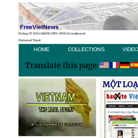
FreeVietNews
Fri Aug 07 2026 13:49:38 GMT+0000 (Coordinated
Universal Time)
HOME
COLLECTIONS
VIDE
Translate this page:
MỘT LOẠ