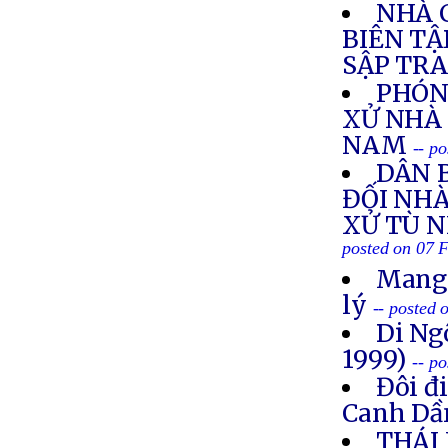
NHÀ 
BIÊN TẬ
SẬP TR
PHÓN
XỬ NHÀ 
NAM
-- p
DÂN 
ĐỐI NH
XỬ TÙ 
posted on 07 
Mang 
lý
-- posted
Di Ng
1999)
-- p
Đôi đ
Canh Dầ
THÁI