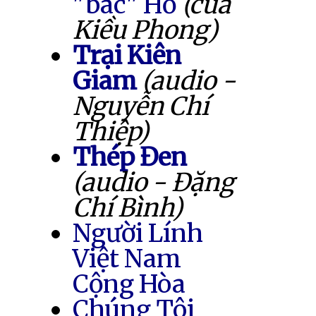
"bác" Hồ
(của
Kiều Phong)
Trại Kiên
Giam
(audio -
Nguyễn Chí
Thiệp)
Thép Đen
(audio - Đặng
Chí Bình)
Người Lính
Việt Nam
Cộng Hòa
Chúng Tôi