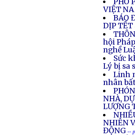
PHÓ 
VIỆT N
BÁO 
DỊP TẾT
THÔNG
hội Pháp
nghề Luậ
Sức k
Lý bị sa
Linh 
nhân bất
PHÓNG
NHÀ, DỰ
LƯỢNG 
NHIỀ
NHIÊN V
ĐỘNG
-- 