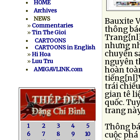
HOME
Archives
NEWS
Bauxite 
»
Commentaries
thông báo
»
Tin The Gioi
Trang{nl
CARTOONS
nhưng nh
CARTOONS in English
chuyển sa
»
Hi Hoa
nguyên t
»
Luu Tru
hoàn toàn
AMIGAVLINK.com
tiếng{nl}
trái chiề
gian tê l
quốc. Tuy
trang này
Thông bá
1
2
3
4
5
cuộc phá 
6
7
8
9
10