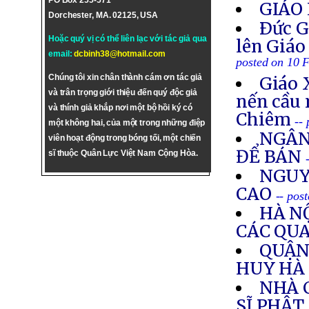
PO Box 255-571
GIÁO 
Dorchester, MA. 02125, USA
Ðức G
Hoặc quý vị có thể liên lạc với tác giả qua
lên Giáo
email:
dcbinh38@hotmail.com
posted on 10 
Chúng tôi xin chân thành cám ơn tác giả
Giáo 
và trân trọng giới thiệu đến quý độc giả
nến cầu 
và thính giả khắp nơi một bộ hồi ký có
Chiêm
--
một không hai, của một trong những điệp
NGÂN
viên hoạt động trong bóng tối, một chiến
ĐỂ BÁN
sĩ thuộc Quân Lực Việt Nam Cộng Hòa.
NGUY
CAO
-- pos
HÀ N
CÁC QUA
QUẬN 
HUY HÀ
NHÀ 
SĨ PHẬT