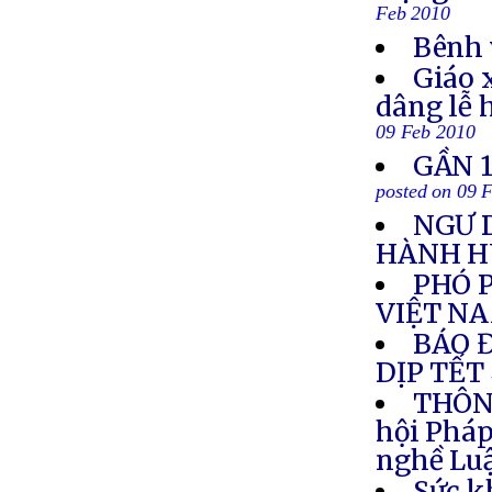
Feb 2010
Bênh 
Giáo 
dâng lễ 
09 Feb 2010
GẦN 1
posted on 09 
NGƯ 
HÀNH 
PHÓ 
VIỆT N
BÁO 
DỊP TẾT
THÔNG
hội Pháp
nghề Luậ
Sức k