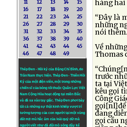
hàng hai 
11
12
13
14
15
16
17
18
19
20
“Ðây là 
21
22
23
24
25
những ng
26
27
28
29
30
nói thêm
31
32
33
34
35
36
37
38
39
40
Về những 
41
42
43
44
45
Thomas c
46
47
48
49
“Chúng{n
Thép Đen - Hồi ký của Đặng Chí Bình
, do
trước nh
Trần Nam thực hiện.
Thép Đen
- Thiên Hồi
ta tại Vi
Ký của một điện viên, một trong những
chiến sĩ của bóng tối thuộc Quân Lực Việt
kêu gọi t
Nam Cộng Hòa hoạt động tại miền Bắc
Công Giáo
và đã sa vào tay giặc. Thép Đen phơi bày
gọi{nl}để
tất cả những sự thật kinh khiếp vượt trí
đang diễn
tưởng tượng của con người tại một vùng
gọi cầu n
đất mịt mù hắc ám của loài quỷ dữ mà
người viết như đã đội mồ sống dậy kể