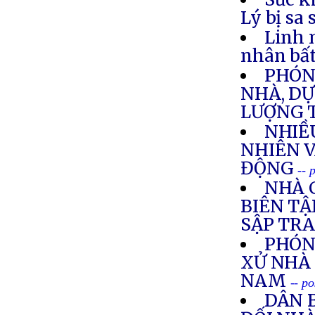
Lý bị sa
Linh 
nhân bất
PHÓNG
NHÀ, DỰ
LƯỢNG 
NHIỀ
NHIÊN V
ĐỘNG
-- 
NHÀ 
BIÊN TẬ
SẬP TR
PHÓN
XỬ NHÀ 
NAM
-- p
DÂN 