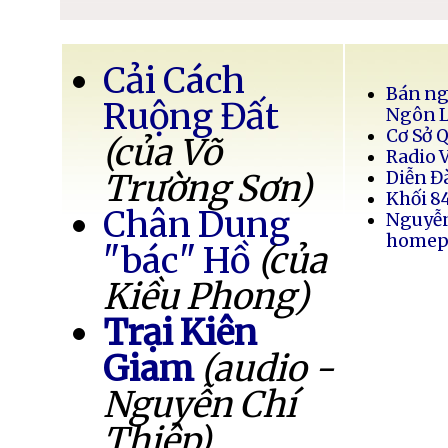
Cải Cách
Bán ng
Ruộng Đất
Ngôn 
Cơ Sở 
(của Võ
Radio 
Trường Sơn)
Diễn Đ
Khối 8
Chân Dung
Nguyễ
homep
"bác" Hồ
(của
Kiều Phong)
Trại Kiên
Giam
(audio -
Nguyễn Chí
Thiệp)