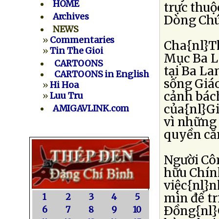
HOME
trực thu
Archives
Dòng Chú
NEWS
»
Commentaries
Cha{nl}T
»
Tin The Gioi
Mục Ba La
CARTOONS
tại Ba La
CARTOONS in English
sống Giáo
»
Hi Hoa
cảnh bách
»
Luu Tru
của{nl}Gi
AMIGAVLINK.com
vì những
quyền căn
Người Côn
hữu Chính
việc{nl}
mìn để tr
1
2
3
4
5
Ðồng{nl}
6
7
8
9
10