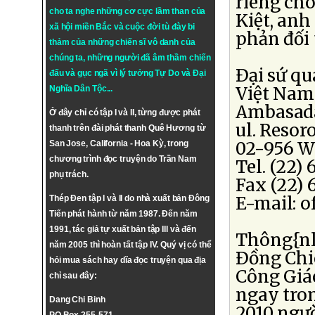
riêng ch
cho ta nghe những cơ cực lầm than của
Kiệt, anh
xã hội miền Bắc và cuộc đời tù đày bi
phản đối 
thảm của những chiến sĩ vô danh của
chúng ta, những người đã âm thầm chiến
Ðại sứ q
đấu và gục ngã vì lý tưởng
Tự Do
và
Đại
Việt Nam
Nghĩa Dân Tộc
...
Ambasada
Ở đây chỉ có tập I và II, từng được phát
ul. Resor
thanh trên đài phát thanh Quê Hương từ
02-956 W
San Jose, California - Hoa Kỳ, trong
chương trình đọc truyện do Trần Nam
Tel. (22) 
phụ trách.
Fax (22) 
E-mail: 
Thép Đen tập I và II do nhà xuất bản Đông
Tiến phát hành từ năm 1987. Đến năm
1991, tác giả tự xuất bản tập III và đến
Thông{nl}
năm 2005 thì hoàn tất tập IV. Quý vị có thể
Ðồng Chi
hỏi mua sách hay dĩa đọc truyện qua địa
Công Giáo
chỉ sau đây:
ngay tro
Dang Chi Binh
2010 ngườ