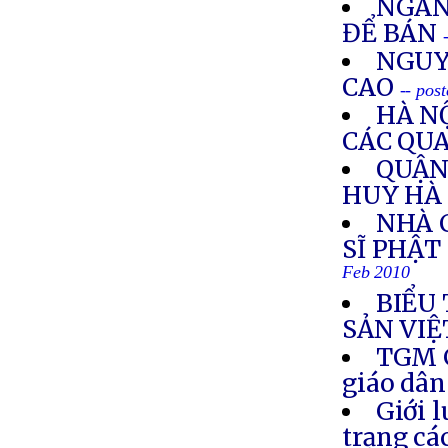
NGÂN
ĐỂ BÁN
NGUY
CAO
-- pos
HÀ N
CÁC QUA
QUẬN 
HUY HÀ
NHÀ 
SĨ PHẬT
Feb 2010
BIỂU
SẢN VIỆ
TGM G
giáo dân
Giới l
trạng cá