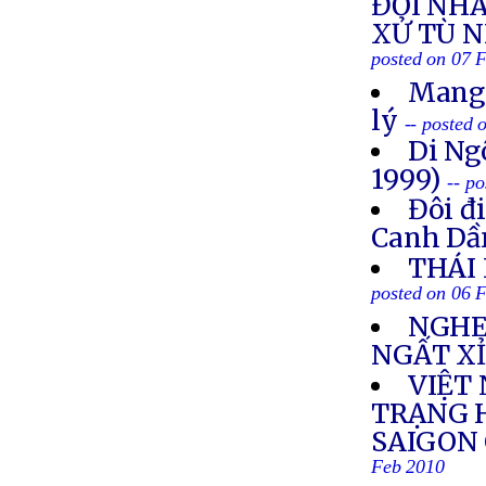
ĐỐI NH
XỬ TÙ 
posted on 07 
Mang 
lý
-- posted
Di Ng
1999)
-- p
Đôi đ
Canh Dầ
THÁI
posted on 06 
NGHE
NGẤT X
VIỆT 
TRẠNG 
SAIGON
Feb 2010