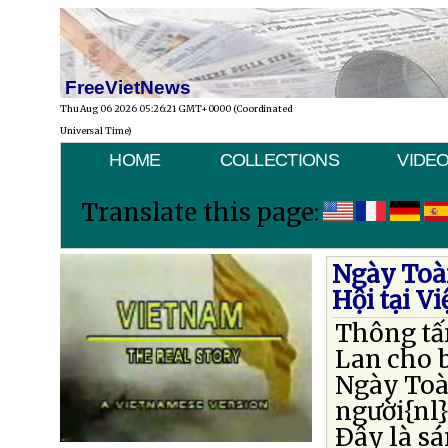
FreeVietNews
Thu Aug 06 2026 05:26:21 GMT+0000 (Coordinated
Universal Time)
HOME
COLLECTIONS
VIDE
Translate this page:
Ngày Toà
Hội tại V
Thông tấn
Lan cho b
Ngày Toà
người{nl}
Ðây là s