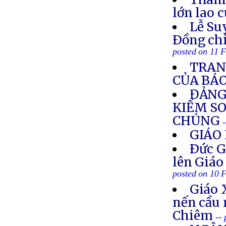
lớn lao 
Lễ Su
Ðồng ch
posted on 11 
TRAN
CỦA BÁ
ĐẢNG
KIỂM SO
CHÚNG
GIÁO 
Ðức G
lên Giáo
posted on 10 
Giáo 
nến cầu 
Chiêm
--