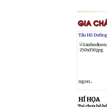
Tầu Hũ Đườn
ngon...
HÍ HỌA
Tui chưa bỏ hút