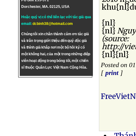
PO Box 255-571
khu{nl}du
Dorchester, MA. 02125, USA
Hoặc quý vị có thể liên lạc với tác giả qua
{nl}
email:
dcbinh38@hotmail.com
{nl}
Nguy
Chúng tôi xin chân thành cám ơn tác giả
(source:
và trân trọng giới thiệu đến quý độc giả
http://vi
và thính giả khắp nơi một bộ hồi ký có
{nl}{nl}
một không hai, của một trong những điệp
viên hoạt động trong bóng tối, một chiến
Posted on 0
sĩ thuộc Quân Lực Việt Nam Cộng Hòa.
[
print
]
FreeViet
Thánh