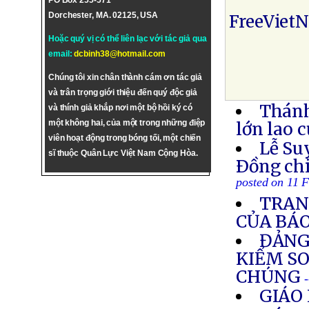
PO Box 255-571
Dorchester, MA. 02125, USA
FreeViet
Hoặc quý vị có thể liên lạc với tác giả qua
email:
dcbinh38@hotmail.com
Chúng tôi xin chân thành cám ơn tác giả
và trân trọng giới thiệu đến quý độc giả
Thánh
và thính giả khắp nơi một bộ hồi ký có
một không hai, của một trong những điệp
lớn lao 
viên hoạt động trong bóng tối, một chiến
Lễ Su
sĩ thuộc Quân Lực Việt Nam Cộng Hòa.
Ðồng ch
posted on 11 
TRAN
CỦA BÁ
ĐẢNG
KIỂM SO
CHÚNG
GIÁO 