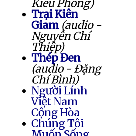
Kiều Phong)
Trại Kiên
Giam
(audio -
Nguyễn Chí
Thiệp)
Thép Đen
(audio - Đặng
Chí Bình)
Người Lính
Việt Nam
Cộng Hòa
Chúng Tôi
Muốn Sống