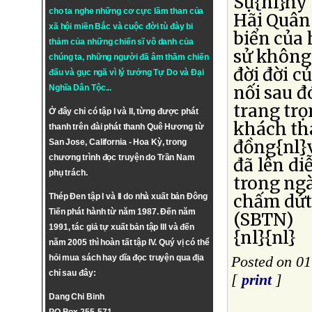
Sự{nl}hy 
cho ta nghe những cơ cực lầm than của
Hãi Quân
xã hội miền Bắc và cuộc đời tù đày bi
biển của 
thảm của những chiến sĩ vô danh của
sử không 
chúng ta, những người đã âm thầm chiến
đời đời c
đấu và gục ngã vì lý tưởng
Tự Do
và
Đại
nối sau 
Nghĩa Dân Tộc
...
trang tr
Ở đây chỉ có tập I và II, từng được phát
khách tha
thanh trên đài phát thanh Quê Hương từ
đồng{nl}v
San Jose, California - Hoa Kỳ, trong
chương trình đọc truyện do Trần Nam
đã lên d
phụ trách.
trong ng
chấm dứt
Thép Đen tập I và II do nhà xuất bản Đông
Tiến phát hành từ năm 1987. Đến năm
(SBTN)
1991, tác giả tự xuất bản tập III và đến
{nl}{nl}
năm 2005 thì hoàn tất tập IV. Quý vị có thể
hỏi mua sách hay dĩa đọc truyện qua địa
Posted on 0
chỉ sau đây:
[
print
]
Dang Chi Binh