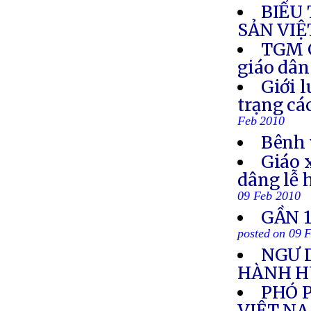
BIỂU
SẢN VIỆ
TGM G
giáo dân
Giới l
trạng cá
Feb 2010
Bênh 
Giáo 
dâng lễ 
09 Feb 2010
GẦN 1
posted on 09 
NGƯ 
HÀNH 
PHÓ 
VIỆT N