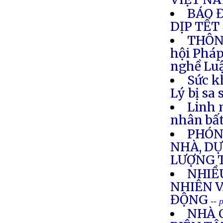
BÁO 
DỊP TẾT
THÔNG
hội Pháp
nghề Luậ
Sức k
Lý bị sa
Linh 
nhân bất
PHÓNG
NHÀ, DỰ
LƯỢNG 
NHIỀ
NHIÊN V
ĐỘNG
-- 
NHÀ 