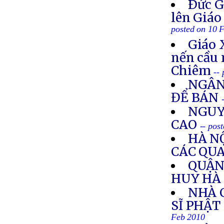
Ðức G
lên Giáo
posted on 10 
Giáo 
nến cầu 
Chiêm
--
NGÂN
ĐỂ BÁN
NGUY
CAO
-- pos
HÀ N
CÁC QUA
QUẬN 
HUY HÀ
NHÀ 
SĨ PHẬT
Feb 2010