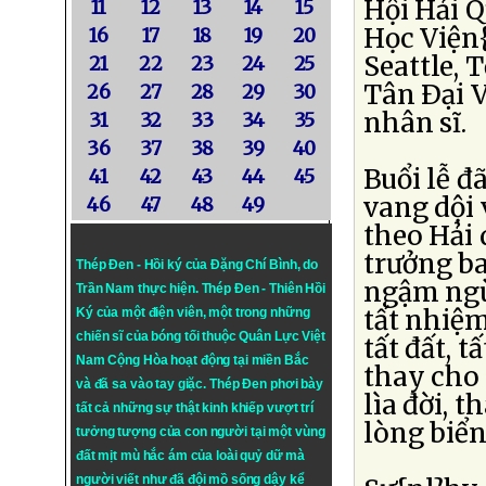
Hội Hải Q
11
12
13
14
15
Học Viện{
16
17
18
19
20
Seattle, 
21
22
23
24
25
Tân Ðại V
26
27
28
29
30
nhân sĩ.
31
32
33
34
35
36
37
38
39
40
Buổi lễ đ
41
42
43
44
45
vang dội 
46
47
48
49
theo Hải
trưởng ba
Thép Đen - Hồi ký của Đặng Chí Bình
, do
ngậm ngù
Trần Nam thực hiện.
Thép Đen
- Thiên Hồi
tất nhiệm
Ký của một điện viên, một trong những
chiến sĩ của bóng tối thuộc Quân Lực Việt
tất đất, 
Nam Cộng Hòa hoạt động tại miền Bắc
thay cho 
và đã sa vào tay giặc. Thép Đen phơi bày
lìa đời, 
tất cả những sự thật kinh khiếp vượt trí
lòng biển
tưởng tượng của con người tại một vùng
đất mịt mù hắc ám của loài quỷ dữ mà
người viết như đã đội mồ sống dậy kể