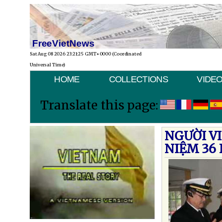
FreeVietNews
Sat Aug 08 2026 23:21:25 GMT+0000 (Coordinated
Universal Time)
HOME
COLLECTIONS
VIDE
Translate this page:
NGƯỜI V
NIỆM 36