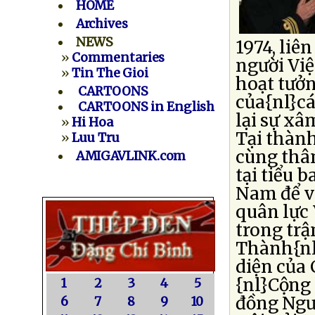
HOME
Archives
NEWS
1974, liê
»
Commentaries
người Việ
»
Tin The Gioi
hoạt tưở
CARTOONS
của{nl}cá
CARTOONS in English
lại sự xâ
»
Hi Hoa
Tại thành
»
Luu Tru
cùng thâ
AMIGAVLINK.com
tại tiểu 
Nam để v
quân lực
trong trậ
Thành{nl
diện của
{nl}Cộng
1
2
3
4
5
đồng Ngườ
6
7
8
9
10