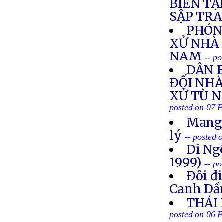
BIÊN TẬ
SẬP TR
PHÓN
XỬ NHÀ 
NAM
-- p
DÂN 
ĐỐI NH
XỬ TÙ 
posted on 07 
Mang 
lý
-- posted
Di Ng
1999)
-- p
Đôi đ
Canh Dầ
THÁI
posted on 06 