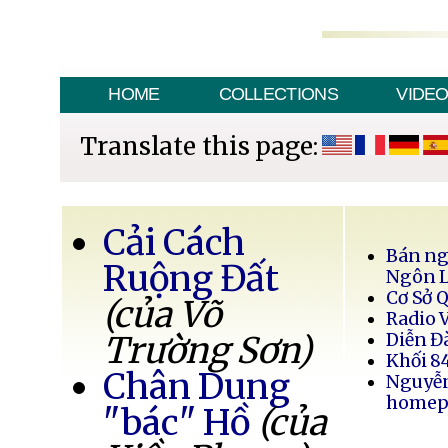
HOME
COLLECTIONS
VIDE
Translate this page:
Cải Cách
Bán ng
Ruộng Đất
Ngôn 
Cơ Sở 
(của Võ
Radio 
Trường Sơn)
Diễn Đ
Khối 8
Chân Dung
Nguyễ
homep
"bác" Hồ
(của