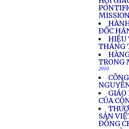
HỘI GIÁ
PONTIFI
MISSIO
HÀNH
ĐỐC HÃN
HIỆU
THÁNG 
HÀNG
TRONG 
2010
CÔNG
NGUYỄN
GIÁO
CỦA CỘ
THƯỢ
SẢN VIỆ
ĐỒNG C