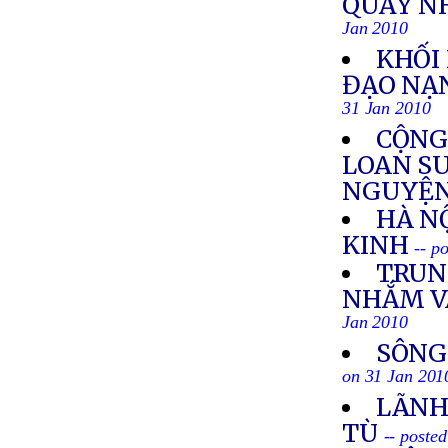
QUẤY NH
Jan 2010
KHỐI
ĐẠO NẠ
31 Jan 2010
CỘNG
LOAN S
NGUYỆN
HÀ N
KINH
-- p
TRUN
NHẮM V
Jan 2010
SÔNG
on 31 Jan 201
LÃNH
TÙ
-- poste