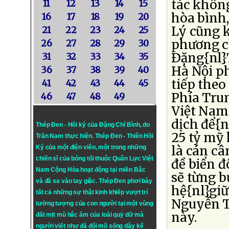
tác không
11
12
13
14
15
hòa bình,
16
17
18
19
20
Lý cũng k
21
22
23
24
25
phương c
26
27
28
29
30
Ðặng{nl}
31
32
33
34
35
Hà Nội ph
36
37
38
39
40
tiếp theo
41
42
43
44
45
Phía Tru
46
47
48
49
Việt Nam
dịch để{
Thép Đen - Hồi ký của Đặng Chí Bình
, do
25 tỷ mỹ
Trần Nam thực hiện.
Thép Đen
- Thiên Hồi
là cán câ
Ký của một điện viên, một trong những
chiến sĩ của bóng tối thuộc Quân Lực Việt
đề biển đ
Nam Cộng Hòa hoạt động tại miền Bắc
sẽ từng b
và đã sa vào tay giặc. Thép Đen phơi bày
hệ{nl}giữ
tất cả những sự thật kinh khiếp vượt trí
Nguyễn T
tưởng tượng của con người tại một vùng
này.
đất mịt mù hắc ám của loài quỷ dữ mà
người viết như đã đội mồ sống dậy kể