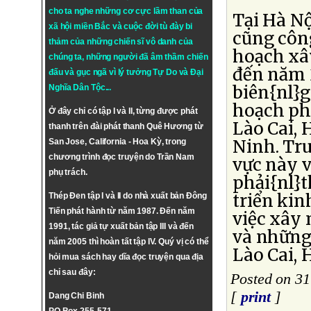
cho ta nghe những cơ cực lầm than của
Tại Hà N
xã hội miền Bắc và cuộc đời tù đày bi
cũng côn
thảm của những chiến sĩ vô danh của
hoạch xâ
chúng ta, những người đã âm thầm chiến
đến năm 2
đấu và gục ngã vì lý tưởng
Tự Do
và
Đại
biên{nl}g
Nghĩa Dân Tộc
...
hoạch phá
Ở đây chỉ có tập I và II, từng được phát
Lào Cai, 
thanh trên đài phát thanh Quê Hương từ
Ninh. Tr
San Jose, California - Hoa Kỳ, trong
chương trình đọc truyện do Trần Nam
vực này 
phụ trách.
phải{nl}
triển kin
Thép Đen tập I và II do nhà xuất bản Đông
Tiến phát hành từ năm 1987. Đến năm
việc xây
1991, tác giả tự xuất bản tập III và đến
và những 
năm 2005 thì hoàn tất tập IV. Quý vị có thể
Lào Cai, 
hỏi mua sách hay dĩa đọc truyện qua địa
chỉ sau đây:
Posted on 31
[
print
]
Dang Chi Binh