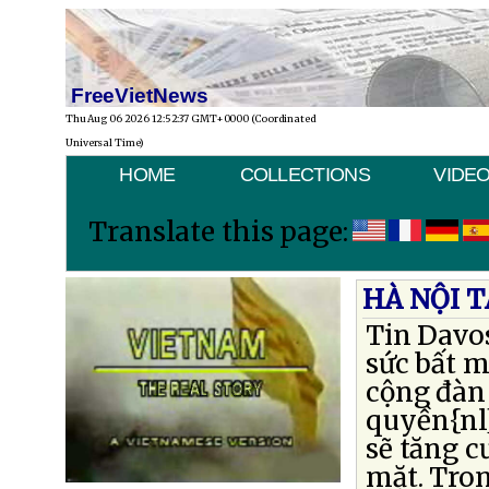
FreeVietNews
Thu Aug 06 2026 12:52:37 GMT+0000 (Coordinated
Universal Time)
HOME
COLLECTIONS
VIDE
Translate this page:
HÀ NỘI 
Tin Davos
sức bất m
cộng đàn
quyền{nl}
sẽ tăng c
mặt. Tron