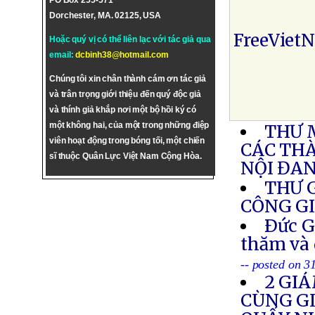
PO Box 255-571
Dorchester, MA. 02125, USA
FreeViet
Hoặc quý vị có thể liên lạc với tác giả qua
email:
dcbinh38@hotmail.com
Chúng tôi xin chân thành cám ơn tác giả
và trân trọng giới thiệu đến quý độc giả
và thính giả khắp nơi một bộ hồi ký có
một không hai, của một trong những điệp
THƯ 
viên hoạt động trong bóng tối, một chiến
CÁC THÀ
sĩ thuộc Quân Lực Việt Nam Cộng Hòa.
NỘI ĐAN
THƯ 
CÔNG G
Ðức G
thăm và 
-- posted on 3
2 GI
CÙNG GI