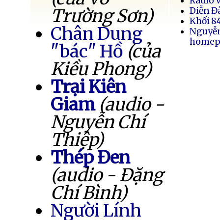
Radio 
Trường Sơn)
Diễn Đ
Khối 8
Chân Dung
Nguyễ
homep
"bác" Hồ
(của
Kiều Phong)
Trại Kiên
Giam
(audio -
Nguyễn Chí
Thiệp)
Thép Đen
(audio - Đặng
Chí Bình)
Người Lính