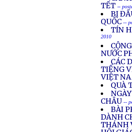
TẾT
-- pos
BỊ ĐẤ
QUỐC
-- 
TÍN H
2010
CỘNG
NƯỚC P
CÁC 
TIẾNG V
VIỆT N
QUÀ 
NGÀY
CHÂU
-- 
BÀI 
DÀNH C
THÁNH 