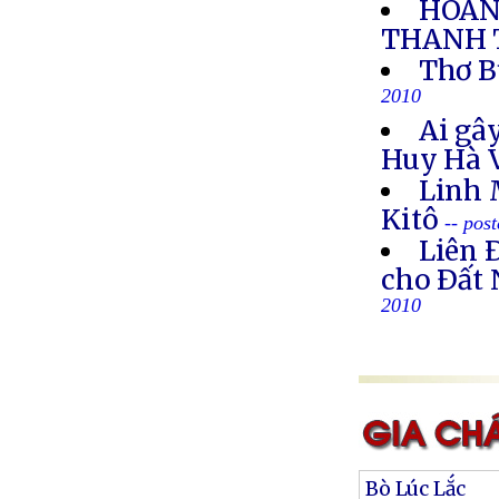
HOÃN
THANH 
Thơ B
2010
Ai gây
Huy Hà 
Linh 
Kitô
-- pos
Liên 
cho Ðất 
2010
Bò Lúc Lắc