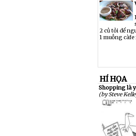
2 củ tỏi dể n
1 muỗng càfe 
HÍ HỌA
Shopping là y
(by Steve Kelle