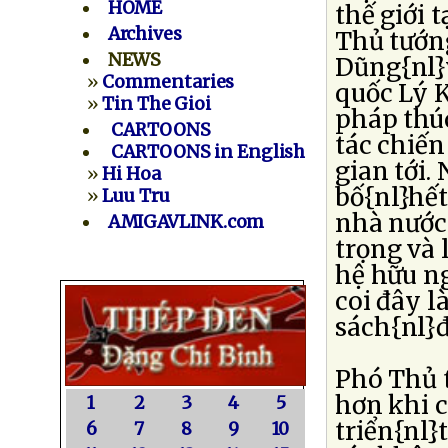
HOME
thế giới 
Archives
Thủ tướn
NEWS
Dũng{nl}
»
Commentaries
quốc Lý K
»
Tin The Gioi
pháp thúc
CARTOONS
tác chiến
CARTOONS in English
gian tới.
»
Hi Hoa
bố{nl}hết
»
Luu Tru
nhà nước
AMIGAVLINK.com
trọng và
hệ hữu ng
coi đây l
sách{nl}đ
Phó Thủ 
hơn khi 
1
2
3
4
5
triển{nl}
6
7
8
9
10