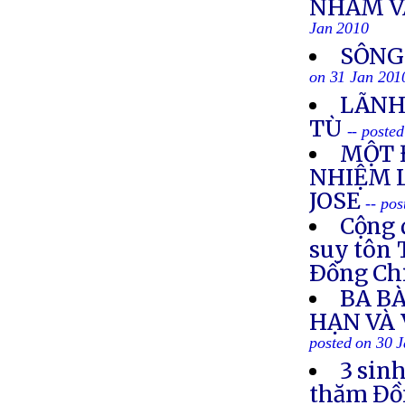
NHẮM V
Jan 2010
SÔNG
on 31 Jan 201
LÃNH
TÙ
-- poste
MỘT 
NHIỆM 
JOSE
-- po
Cộng 
suy tôn 
Ðồng Ch
BA BÀ
HẠN VÀ
posted on 30 
3 sin
thăm Đồn