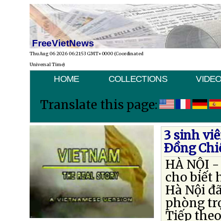
FreeVietNews
Thu Aug 06 2026 06:21:53 GMT+0000 (Coordinated
Universal Time)
HOME
COLLECTIONS
VIDE
Translate this page:
3 sinh vi
Ðồng Chiê
HÀ NỘI -
cho biết 
Hà Nội đ
phòng trọ
Tiếp theo