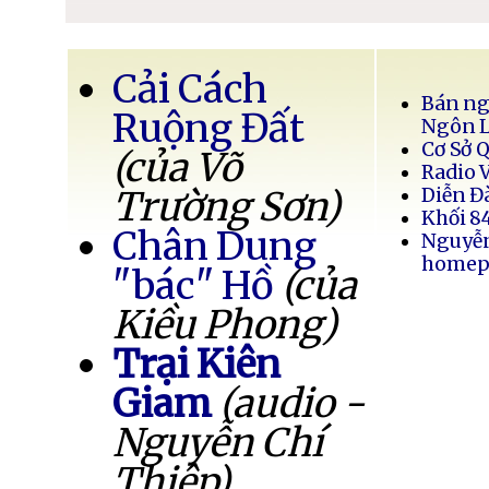
Cải Cách
Bán ng
Ruộng Đất
Ngôn 
Cơ Sở 
(của Võ
Radio 
Trường Sơn)
Diễn Đ
Khối 8
Chân Dung
Nguyễ
homep
"bác" Hồ
(của
Kiều Phong)
Trại Kiên
Giam
(audio -
Nguyễn Chí
Thiệp)