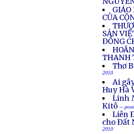
NGUYỄN
GIÁO
CỦA CỘ
THƯỢ
SẢN VIỆ
ĐỒNG C
HOÃN
THANH 
Thơ B
2010
Ai gây
Huy Hà 
Linh 
Kitô
-- pos
Liên 
cho Ðất 
2010