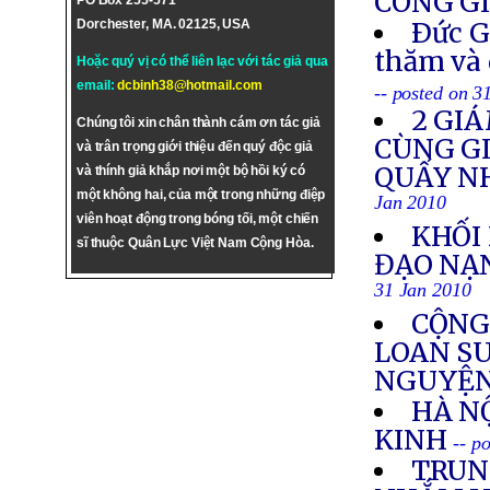
CÔNG G
PO Box 255-571
Dorchester, MA. 02125, USA
Ðức G
thăm và 
Hoặc quý vị có thể liên lạc với tác giả qua
email:
dcbinh38@hotmail.com
-- posted on 3
2 GI
Chúng tôi xin chân thành cám ơn tác giả
CÙNG GI
và trân trọng giới thiệu đến quý độc giả
QUẤY NH
và thính giả khắp nơi một bộ hồi ký có
một không hai, của một trong những điệp
Jan 2010
viên hoạt động trong bóng tối, một chiến
KHỐI
sĩ thuộc Quân Lực Việt Nam Cộng Hòa.
ĐẠO NẠ
31 Jan 2010
CỘNG
LOAN S
NGUYỆN
HÀ N
KINH
-- p
TRUN