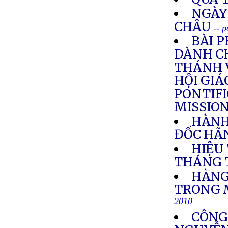
NGÀY
CHÂU
-- 
BÀI 
DÀNH C
THÁNH 
HỘI GIÁ
PONTIFI
MISSIO
HÀNH
ĐỐC HÃN
HIỆU
THÁNG 
HÀNG
TRONG 
2010
CÔNG