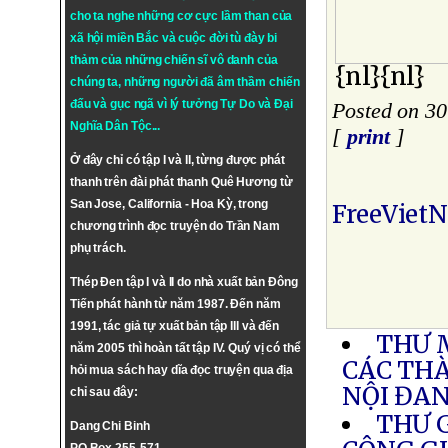
cho ta nghe những cơ cực lầm than của
xã hội miền Bắc và cuộc đời tù đày bi
thảm của những chiến sĩ vô danh của
{nl}{nl}
chúng ta, những người đã âm thầm chiến
đấu và gục ngã vì lý tưởng
Tự Do
và
Đại
Posted on 30
Nghĩa Dân Tộc
...
[
print
]
Ở đây chỉ có tập I và II, từng được phát
thanh trên đài phát thanh Quê Hương từ
San Jose, California - Hoa Kỳ, trong
FreeViet
chương trình đọc truyện do Trần Nam
phụ trách.
Thép Đen tập I và II do nhà xuất bản Đông
Tiến phát hành từ năm 1987. Đến năm
1991, tác giả tự xuất bản tập III và đến
THƯ 
năm 2005 thì hoàn tất tập IV. Quý vị có thể
CÁC THÀ
hỏi mua sách hay dĩa đọc truyện qua địa
NỘI ĐAN
chỉ sau đây:
THƯ 
Dang Chi Binh