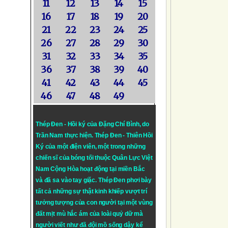
11
12
13
14
15
16
17
18
19
20
21
22
23
24
25
26
27
28
29
30
31
32
33
34
35
36
37
38
39
40
41
42
43
44
45
46
47
48
49
Thép Đen - Hồi ký của Đặng Chí Bình
, do
Trần Nam thực hiện.
Thép Đen
- Thiên Hồi
Ký của một điện viên, một trong những
chiến sĩ của bóng tối thuộc Quân Lực Việt
Nam Cộng Hòa hoạt động tại miền Bắc
và đã sa vào tay giặc. Thép Đen phơi bày
tất cả những sự thật kinh khiếp vượt trí
tưởng tượng của con người tại một vùng
đất mịt mù hắc ám của loài quỷ dữ mà
người viết như đã đội mồ sống dậy kể