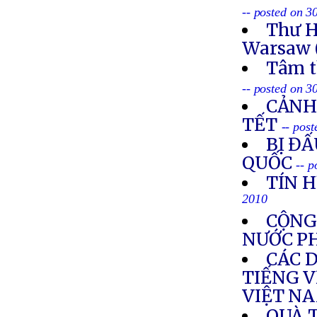
-- posted on 3
Thư H
Warsaw 
Tâm t
-- posted on 3
CẢNH
TẾT
-- pos
BỊ ĐẤ
QUỐC
-- 
TÍN H
2010
CỘNG
NƯỚC P
CÁC 
TIẾNG V
VIỆT N
QUÀ 