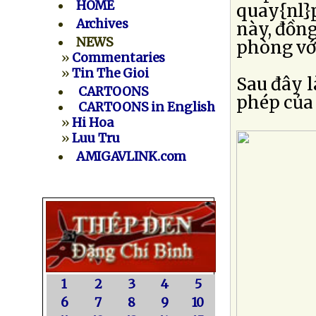
HOME
quay{nl}
Archives
này, đồng
NEWS
phòng vớ
»
Commentaries
»
Tin The Gioi
Sau đây l
CARTOONS
phép của
CARTOONS in English
»
Hi Hoa
»
Luu Tru
AMIGAVLINK.com
1
2
3
4
5
6
7
8
9
10