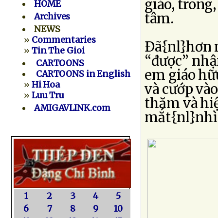
giáo, trong
HOME
tâm.
Archives
NEWS
»
Commentaries
Ðã{nl}hơn n
»
Tin The Gioi
“được” nhậ
CARTOONS
em giáo hữ
CARTOONS in English
»
Hi Hoa
và cướp vào
»
Luu Tru
thăm và hiệ
AMIGAVLINK.com
mắt{nl}nhìn
1
2
3
4
5
6
7
8
9
10