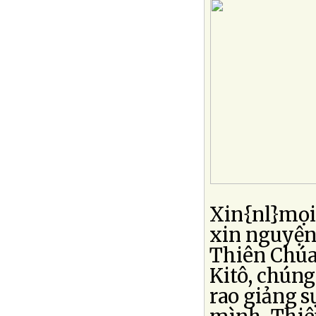
Xin{nl}mọi 
xin nguyện
Thiên Chúa
Kitô, chún
rao giảng s