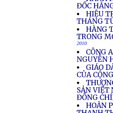
ĐỐC HÃNG
HIỆU T
THÁNG T
HÀNG T
TRONG MỘ
2010
CÔNG A
NGUYỄN H
GIÁO D
CỦA CỘNG
THƯỢNG
SẢN VIỆT
ĐỒNG CHÍ
HOÃN P
THANH T