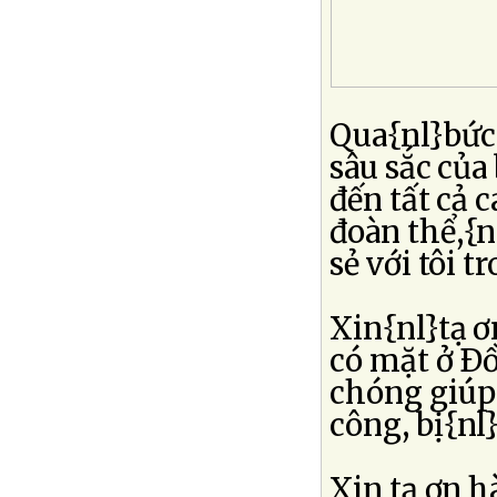
Qua{nl}bức 
sâu sắc của
đến tất cả 
đoàn thể,{n
sẻ với tôi 
Xin{nl}tạ ơ
có mặt ở Ð
chóng giúp 
công, bị{nl
Xin tạ ơn 