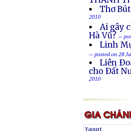
Thơ Bú
2010
Ai gây c
Hà Vũ?
-- po
Linh Mụ
-- posted on 28 J
Liên Ð
cho Ðất N
2010
Yaourt