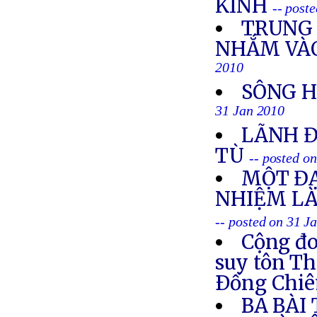
KINH
-- post
TRUNG 
NHẮM VÀO
2010
SÔNG H
31 Jan 2010
LÃNH Đ
TÙ
-- posted o
MỘT ĐẠ
NHIỆM LÀ
-- posted on 31 J
Cộng đo
suy tôn Th
Ðồng Chi
BA BÀI