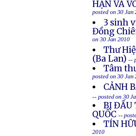
HẠN VÀ V
posted on 30 Jan
3 sinh 
Đồng Chiêm
on 30 Jan 2010
Thư Hi
(Ba Lan)
--
Tâm thư
posted on 30 Jan
CẢNH B
-- posted on 30 J
BỊ ĐẤU
QUỐC
-- post
TÍN HỮ
2010