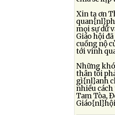
Xin tạ ơn T
quan{nl}phò
mọi sự dữ 
Giáo hội đã
cuồng nộ củ
tới vinh qu
Những khó 
thân tôi ph
gì{nl}anh c
nhiều cách 
Tam Tòa, Ðồ
Giáo{nl}hội