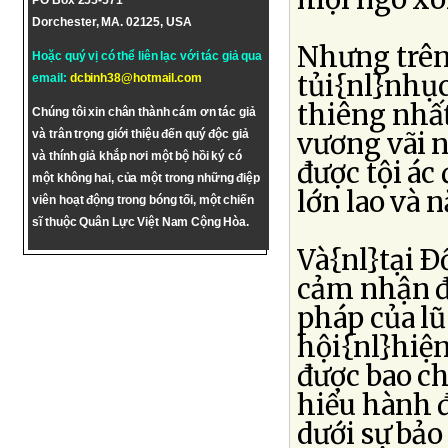
PO Box 255-571
Dorchester, MA. 02125, USA
Nhưng trên 
Hoặc quý vị có thể liên lạc với tác giả qua
tủi{nl}nhục
email:
dcbinh38@hotmail.com
thiêng nhất
Chúng tôi xin chân thành cám ơn tác giả
và trân trọng giới thiệu đến quý độc giả
vương vãi n
và thính giả khắp nơi một bộ hồi ký có
được tội ác
một không hai, của một trong những điệp
lớn lao và 
viên hoạt động trong bóng tối, một chiến
sĩ thuộc Quân Lực Việt Nam Cộng Hòa.
Và{nl}tại Ð
cảm nhận đ
pháp của lũ
hội{nl}hiệ
được bao ch
hiểu hành 
dưới sự bảo