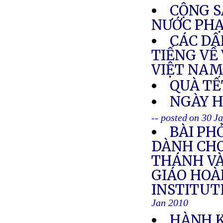
CỘNG S
NƯỚC PH
CÁC DÂ
TIẾNG VỀ
VIỆT NA
QUÀ TẾ
NGÀY H
-- posted on 30 J
BÀI PH
DÀNH CHO
THÁNH VÀ
GIÁO HOÀ
INSTITUT
Jan 2010
HÀNH 