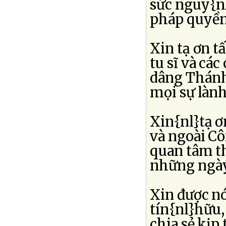
sức nguy{n
pháp quyền
Xin tạ ơn t
tu sĩ và cá
dâng Thánh
mọi sự lành
Xin{nl}tạ ơ
và ngoài Cô
quan tâm th
những ngày
Xin được nó
tín{nl}hữu,
chia sẻ kịp