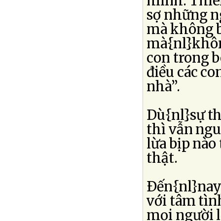
mình. Thiê
sợ những ng
mà không bị
mà{nl}không
con trong b
điều các co
nhà”.
Dù{nl}sự th
thì vẫn ngu
lừa bịp nào
thật.
Ðến{nl}nay
với tâm tình
mọi người l