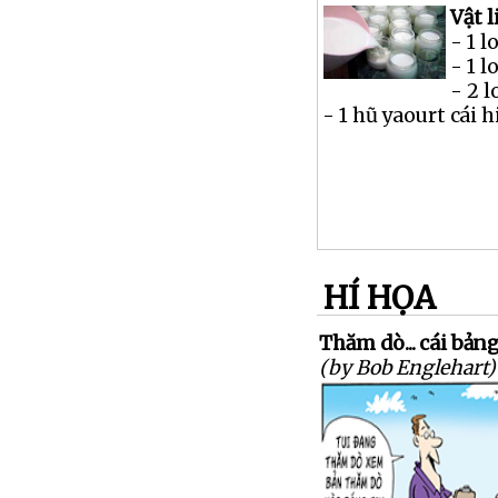
Vật l
- 1 
- 1 
- 2 
- 1 hũ yaourt cái h
HÍ HỌA
Thăm dò... cái bản
(by Bob Englehart)