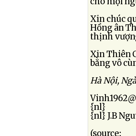
cho mọi ngư
Xin chúc q
Hồng ân Th
thịnh vượn
Xin Thiên 
bằng vô cùn
Hà Nội, Ngà
Vinh1962@
{nl}
{nl} J.B N
(source: