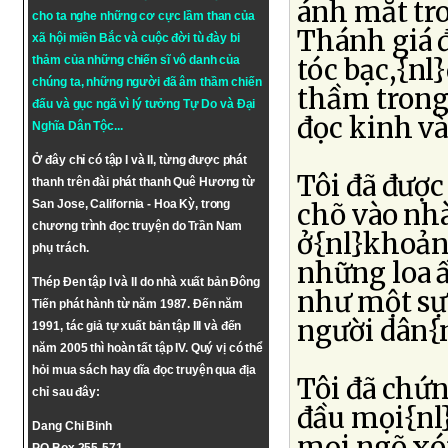
ánh mắt tro
cho ta nghe những cơ cực lầm than của
Thánh giá đ
xã hội miền Bắc và cuộc đời tù đày bi
thảm của những chiến sĩ vô danh của
tóc bạc,{n
chúng ta, những người đã âm thầm chiến
thầm trong
đấu và gục ngã vì lý tưởng
Tự Do
và
Đại
đọc kinh và
Nghĩa Dân Tộc
...
Ở đây chỉ có tập I và II, từng được phát
Tôi đã được
thanh trên đài phát thanh Quê Hương từ
San Jose, California - Hoa Kỳ, trong
chõ vào nh
chương trình đọc truyện do Trần Nam
ở{nl}khoảng
phụ trách.
những loa ấ
Thép Đen tập I và II do nhà xuất bản Đông
như một sự 
Tiến phát hành từ năm 1987. Đến năm
người dân{
1991, tác giả tự xuất bản tập III và đến
năm 2005 thì hoàn tất tập IV. Quý vị có thể
hỏi mua sách hay dĩa đọc truyện qua địa
Tôi đã chứ
chỉ sau đây:
đầu mọi{nl}
Dang Chi Binh
mọi ngõ xó