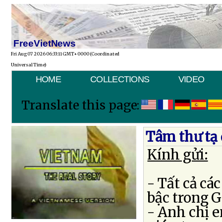
FreeVietNews
Fri Aug 07 2026 06:33:11 GMT+0000 (Coordinated
Universal Time)
HOME
COLLECTIONS
VIDEO
Translate this page:
Tâm thư tạ
Kính gửi:
- Tất cả cá
bậc trong G
- Anh chị e