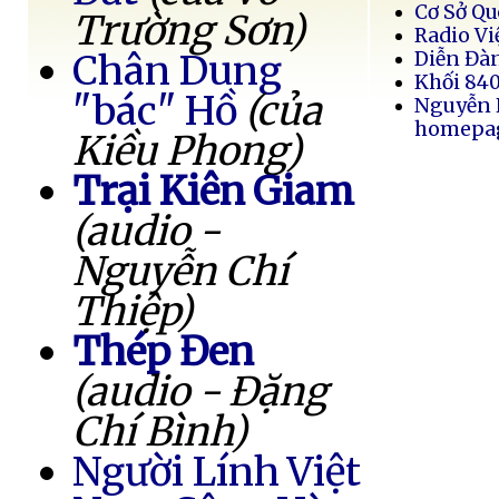
Cơ Sở Q
Trường Sơn)
Radio Vi
Chân Dung
Diễn Đà
Khối 84
"bác" Hồ
(của
Nguyễn 
homepa
Kiều Phong)
Trại Kiên Giam
(audio -
Nguyễn Chí
Thiệp)
Thép Đen
(audio - Đặng
Chí Bình)
Người Lính Việt