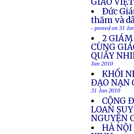
GIÁO VIỆ
Ðức Giá
thăm và dâ
- posted on 31 Ja
2 GIÁM
CÙNG GIÁ
QUẤY NHI
Jan 2010
KHỐI N
ĐẠO NẠN 
31 Jan 2010
CỘNG Đ
LOAN SUY
NGUYỆN 
HÀ NỘI