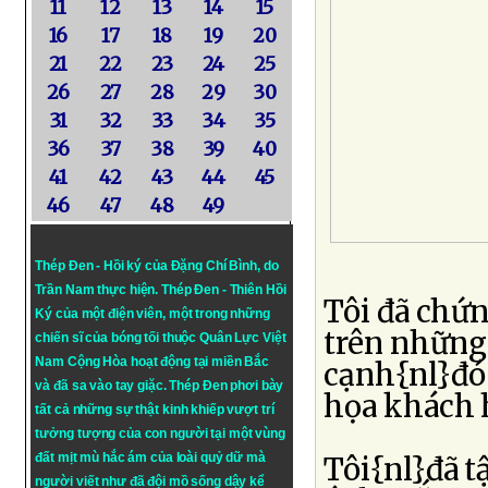
11
12
13
14
15
16
17
18
19
20
21
22
23
24
25
26
27
28
29
30
31
32
33
34
35
36
37
38
39
40
41
42
43
44
45
46
47
48
49
Thép Đen - Hồi ký của Đặng Chí Bình
, do
Trần Nam thực hiện.
Thép Đen
- Thiên Hồi
Tôi đã chứn
Ký của một điện viên, một trong những
trên những
chiến sĩ của bóng tối thuộc Quân Lực Việt
Nam Cộng Hòa hoạt động tại miền Bắc
cạnh{nl}đó
và đã sa vào tay giặc. Thép Đen phơi bày
họa khách 
tất cả những sự thật kinh khiếp vượt trí
tưởng tượng của con người tại một vùng
đất mịt mù hắc ám của loài quỷ dữ mà
Tôi{nl}đã 
người viết như đã đội mồ sống dậy kể