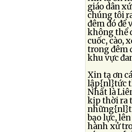
giáo dân x
chúng tôi 
đêm đó để về
không thể 
cuốc, cào,
trong đêm đ
khu vực đan
Xin tạ ơn c
lập{nl}tức 
Nhất là Liê
kịp thời ra 
những{nl}ti
bạo lực, lê
hành xử tro