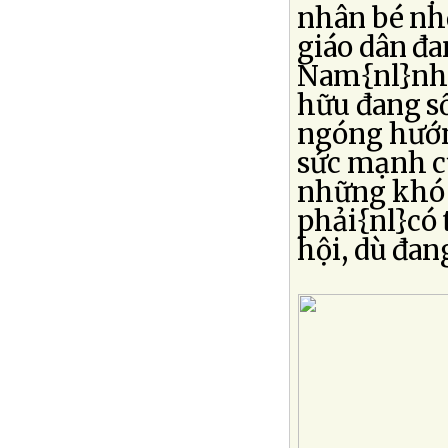
nhân bé nhỏ
giáo dân đa
Nam{nl}nhi
hữu đang s
ngóng hướn
sức mạnh củ
những khó 
phải{nl}có 
hội, dù đan