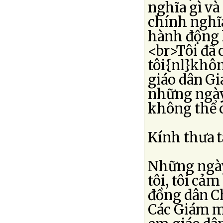
nghĩa gì và
chính nghĩ
hành động 
<br>Tôi đã 
tôi{nl}khôn
giáo dân Gi
những ngày
không thể 
Kính thưa t
Những ngày{
tôi, tôi cả
đồng dân Ch
Các Giám mụ