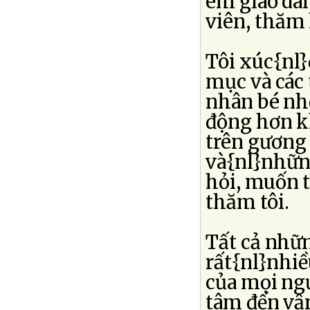
em giáo dâ
viên, thăm 
Tôi xúc{nl
mục và các 
nhân bé nhỏ
động hơn k
trên gương 
và{nl}nhữn
hỏi, muốn 
thăm tôi.
Tất cả nhữn
rất{nl}nhi
của mọi ngư
tâm đến vậ