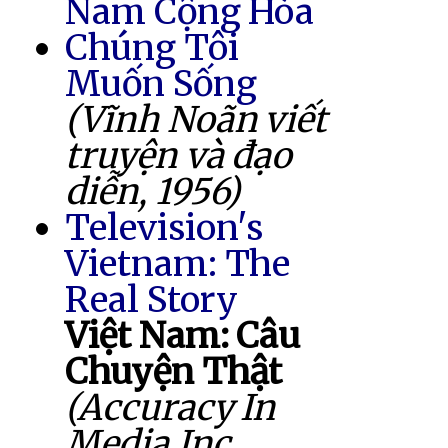
Nam Cộng Hòa
Chúng Tôi
Muốn Sống
(Vĩnh Noãn viết
truyện và đạo
diễn, 1956)
Television's
Vietnam: The
Real Story
Việt Nam: Câu
Chuyện Thật
(Accuracy In
Media Inc.