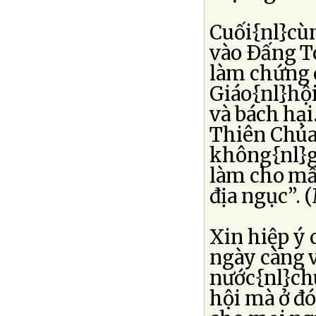
Cuối{nl}cùn
vào Ðấng T
làm chứng c
Giáo{nl}hộ
và bách hại
Thiên Chúa 
không{nl}g
làm cho mất
địa ngục”. 
Xin hiệp ý 
ngày càng v
nước{nl}chú
hội mà ở đó