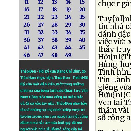
11
12
13
14
15
chục ngà
16
17
18
19
20
21
22
23
24
25
Tuy{nl}n
26
27
28
29
30
tin nhà c
31
32
33
34
35
đánh đập
36
37
38
39
40
việc vừa 
41
42
43
44
45
thầy truy
46
47
48
49
Hội{nl}T
Hùng, hu
Tình hình
Thép Đen - Hồi ký của Đặng Chí Bình
, do
Tin Lành
Trần Nam thực hiện.
Thép Đen
- Thiên Hồi
Ký của một điện viên, một trong những
giêng vừ
chiến sĩ của bóng tối thuộc Quân Lực Việt
Hữu{nl}C
Nam Cộng Hòa hoạt động tại miền Bắc
Vẹn tại T
và đã sa vào tay giặc. Thép Đen phơi bày
thăm vài 
tất cả những sự thật kinh khiếp vượt trí
số công a
tưởng tượng của con người tại một vùng
đất mịt mù hắc ám của loài quỷ dữ mà
người viết như đã đội mồ sống dậy kể