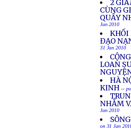
2 GI
CÙNG GI
QUẤY NH
Jan 2010
KHỐI
ĐẠO NẠ
31 Jan 2010
CỘNG
LOAN S
NGUYỆN
HÀ N
KINH
-- p
TRUN
NHẮM V
Jan 2010
SÔNG
on 31 Jan 201