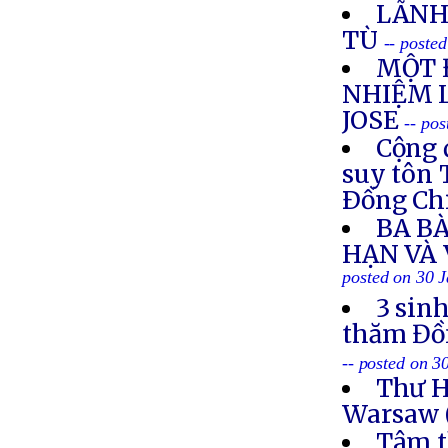
LÃNH
TÙ
-- poste
MỘT 
NHIỆM 
JOSE
-- po
Cộng 
suy tôn 
Ðồng Ch
BA BÀ
HẠN VÀ
posted on 30 
3 sin
thăm Đồn
-- posted on 3
Thư H
Warsaw 
Tâm t