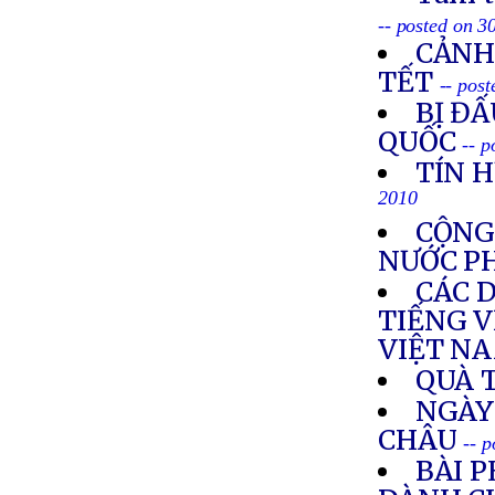
-- posted on 3
CẢNH
TẾT
-- pos
BỊ ĐẤ
QUỐC
-- 
TÍN H
2010
CỘNG
NƯỚC P
CÁC 
TIẾNG V
VIỆT N
QUÀ 
NGÀY
CHÂU
-- 
BÀI 