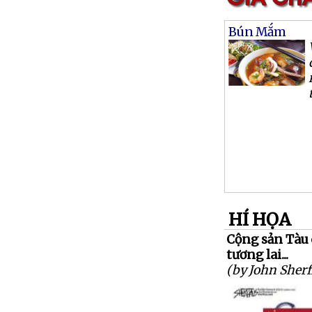
Bún Mắm
HÍ HỌA
Cộng sản Tàu 
tương lai...
(by John Sherf