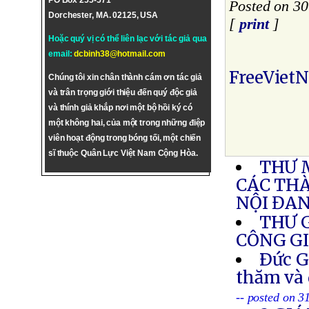
PO Box 255-571
Posted on 30
Dorchester, MA. 02125, USA
[
print
]
Hoặc quý vị có thể liên lạc với tác giả qua
email:
dcbinh38@hotmail.com
FreeViet
Chúng tôi xin chân thành cám ơn tác giả
và trân trọng giới thiệu đến quý độc giả
và thính giả khắp nơi một bộ hồi ký có
một không hai, của một trong những điệp
viên hoạt động trong bóng tối, một chiến
sĩ thuộc Quân Lực Việt Nam Cộng Hòa.
THƯ 
CÁC THÀ
NỘI ĐAN
THƯ 
CÔNG G
Ðức G
thăm và 
-- posted on 3