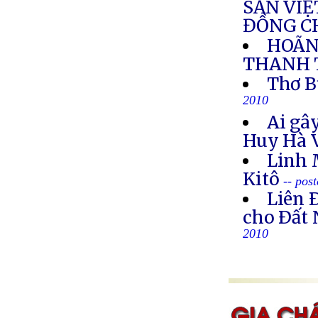
SẢN VIỆ
ĐỒNG C
HOÃN
THANH 
Thơ B
2010
Ai gây
Huy Hà 
Linh 
Kitô
-- pos
Liên 
cho Ðất 
2010