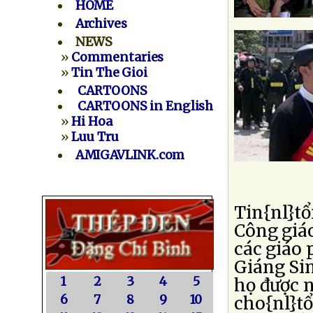
HOME
Archives
NEWS
»
Commentaries
»
Tin The Gioi
CARTOONS
CARTOONS in English
»
Hi Hoa
»
Luu Tru
AMIGAVLINK.com
Tin{nl}tổ
Công giá
các giáo 
Giáng Si
1
2
3
4
5
họ được 
6
7
8
9
10
cho{nl}tổ