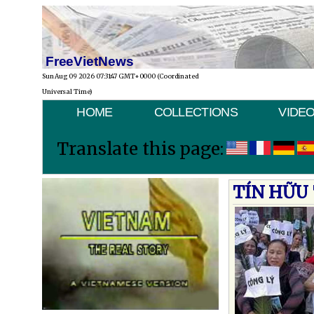
FreeVietNews
Sun Aug 09 2026 07:31:47 GMT+0000 (Coordinated
Universal Time)
HOME
COLLECTIONS
VIDE
Translate this page:
TÍN HỮU 