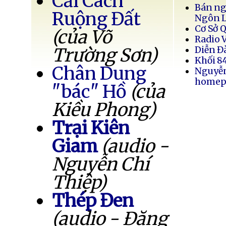
Cải Cách
Bán ng
Ruộng Đất
Ngôn 
Cơ Sở 
(của Võ
Radio 
Trường Sơn)
Diễn Đ
Khối 8
Chân Dung
Nguyễ
homep
"bác" Hồ
(của
Kiều Phong)
Trại Kiên
Giam
(audio -
Nguyễn Chí
Thiệp)
Thép Đen
(audio - Đặng