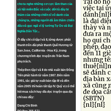
Tại đó họ
cho ta nghe những cơ cực lầm than của
việc tại 
xã hội miền Bắc và cuộc đời tù đày bi
đánh{nl}t
thảm của những chiến sĩ vô danh của
là đại di
chúng ta, những người đã âm thầm chiến
thày và n
đấu và gục ngã vì lý tưởng
Tự Do
và
Đại
Nghĩa Dân Tộc
...
đưa ra mộ
họ qui ch
Ở đây chỉ có tập I và II, từng được phát
phép, đạ
thanh trên đài phát thanh Quê Hương từ
San Jose, California - Hoa Kỳ, trong
đến 11 gi
chương trình đọc truyện do Trần Nam
nhưng tê
phụ trách.
thuê{nl}
Thép Đen tập I và II do nhà xuất bản Đông
sẽ đánh 
Tiến phát hành từ năm 1987. Đến năm
địa bàn 
1991, tác giả tự xuất bản tập III và đến
xã cũng 
năm 2005 thì hoàn tất tập IV. Quý vị có thể
đe dọa cắ
hỏi mua sách hay dĩa đọc truyện qua địa
(SBTN)
chỉ sau đây:
{nl}{nl}
Dang Chi Binh