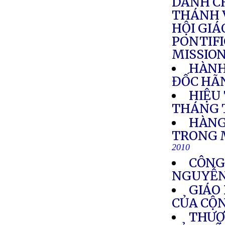
DÀNH C
THÁNH 
HỘI GIÁ
PONTIFI
MISSIO
HÀNH
ĐỐC HÃN
HIỆU
THÁNG 
HÀNG
TRONG 
2010
CÔNG
NGUYỄN
GIÁO
CỦA CỘ
THƯỢ