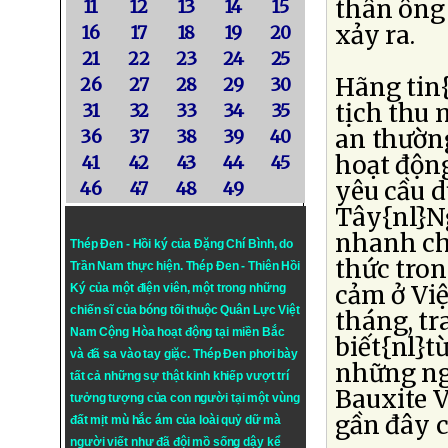
thân ông
11
12
13
14
15
xảy ra.
16
17
18
19
20
21
22
23
24
25
Hãng tin
26
27
28
29
30
tịch thu 
31
32
33
34
35
an thườn
36
37
38
39
40
hoạt động
41
42
43
44
45
yêu cầu d
46
47
48
49
Tây{nl}N
nhanh chó
Thép Đen - Hồi ký của Đặng Chí Bình
, do
thức tro
Trần Nam thực hiện.
Thép Đen
- Thiên Hồi
cảm ở Vi
Ký của một điện viên, một trong những
chiến sĩ của bóng tối thuộc Quân Lực Việt
tháng, tr
Nam Cộng Hòa hoạt động tại miền Bắc
biết{nl}t
và đã sa vào tay giặc. Thép Đen phơi bày
những ng
tất cả những sự thật kinh khiếp vượt trí
Bauxite V
tưởng tượng của con người tại một vùng
gần đây c
đất mịt mù hắc ám của loài quỷ dữ mà
người viết như đã đội mồ sống dậy kể