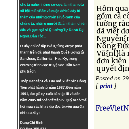
cho ta nghe những cơ cực lầm than của
Hôm qua 
xã hội miền Bắc và cuộc đời tù đày bi
gồm cả c
thảm của những chiến sĩ vô danh của
tường rà
chúng ta, những người đã âm thầm chiến
đã viết đ
đấu và gục ngã vì lý tưởng
Tự Do
và
Đại
Nguyễn{n
Nghĩa Dân Tộc
...
Nông Ðức
Ở đây chỉ có tập I và II, từng được phát
Vũ{nl}là 
thanh trên đài phát thanh Quê Hương từ
đơn kiện
San Jose, California - Hoa Kỳ, trong
chương trình đọc truyện do Trần Nam
quyết địn
phụ trách.
Posted on 29
Thép Đen tập I và II do nhà xuất bản Đông
[
print
]
Tiến phát hành từ năm 1987. Đến năm
1991, tác giả tự xuất bản tập III và đến
năm 2005 thì hoàn tất tập IV. Quý vị có thể
FreeViet
hỏi mua sách hay dĩa đọc truyện qua địa
chỉ sau đây:
Dang Chi Binh