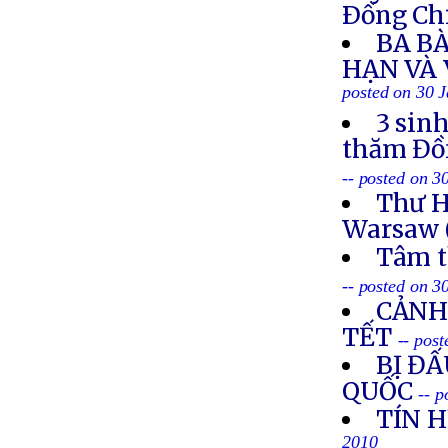
Ðồng Ch
BA BÀ
HẠN VÀ
posted on 30 
3 sin
thăm Đồn
-- posted on 3
Thư H
Warsaw 
Tâm t
-- posted on 3
CẢNH
TẾT
-- pos
BỊ ĐẤ
QUỐC
-- 
TÍN H
2010