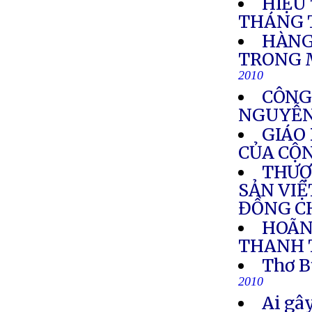
HIỆU
THÁNG 
HÀNG
TRONG 
2010
CÔNG
NGUYỄN
GIÁO
CỦA CỘ
THƯỢ
SẢN VIỆ
ĐỒNG C
HOÃN
THANH 
Thơ B
2010
Ai gây