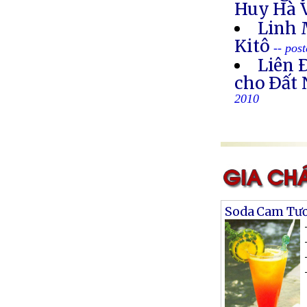
Huy Hà 
Linh 
Kitô
-- pos
Liên 
cho Ðất 
2010
Soda Cam Tươ