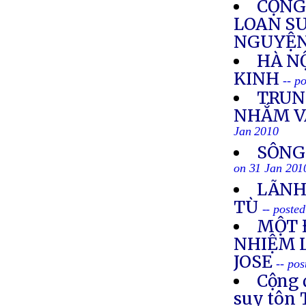
CỘNG
LOAN S
NGUYỆN
HÀ N
KINH
-- p
TRUN
NHẮM V
Jan 2010
SÔNG
on 31 Jan 201
LÃNH
TÙ
-- poste
MỘT 
NHIỆM 
JOSE
-- po
Cộng 
suy tôn 