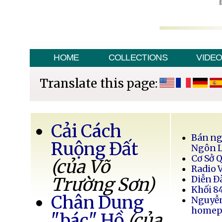
HOME
COLLECTIONS
VIDE
Translate this page:
Cải Cách
Bán ng
Ruộng Đất
Ngôn 
Cơ Sở 
(của Võ
Radio 
Trường Sơn)
Diễn Đ
Khối 8
Chân Dung
Nguyễ
homep
"bác" Hồ
(của