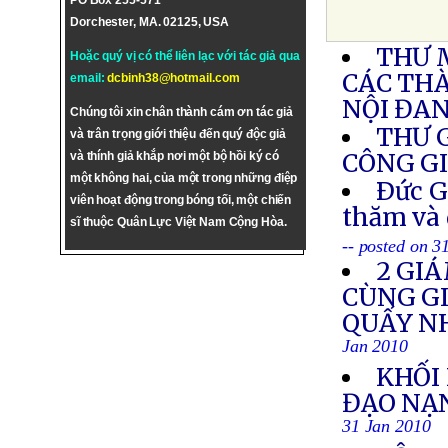
PO Box 255-571
Dorchester, MA. 02125, USA
THƯ 
Hoặc quý vị có thể liên lạc với tác giả qua
CÁC THÀ
email:
dcbinh38@hotmail.com
NỘI ĐAN
Chúng tôi xin chân thành cám ơn tác giả
THƯ 
và trân trọng giới thiệu đến quý độc giả
CÔNG G
và thính giả khắp nơi một bộ hồi ký có
một không hai, của một trong những điệp
Ðức G
viên hoạt động trong bóng tối, một chiến
thăm và 
sĩ thuộc Quân Lực Việt Nam Cộng Hòa.
-- posted on 3
2 GI
CÙNG GI
QUẤY NH
Jan 2010
KHỐI
ĐẠO NẠ
31 Jan 2010