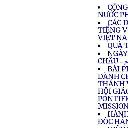
CỘNG
NƯỚC P
CÁC 
TIẾNG V
VIỆT N
QUÀ 
NGÀY
CHÂU
-- 
BÀI 
DÀNH C
THÁNH 
HỘI GIÁ
PONTIFI
MISSIO
HÀNH
ĐỐC HÃN