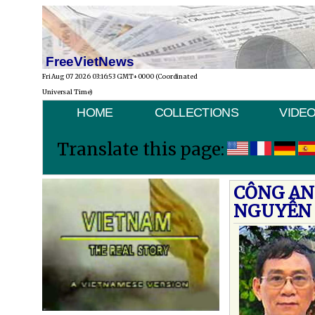
FreeVietNews
Fri Aug 07 2026 03:16:53 GMT+0000 (Coordinated
Universal Time)
HOME
COLLECTIONS
VIDE
Translate this page:
CÔNG AN
NGUYỄN 