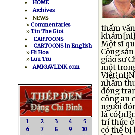
HOME
Archives
NEWS
»
Commentaries
thẩm vấn
»
Tin The Gioi
khám{nl}x
CARTOONS
Một sĩ q
CARTOONS in English
Cộng sản
»
Hi Hoa
giáo sư C
»
Luu Tru
một tron
AMIGAVLINK.com
Việt{nl}N
nhằm thu
đóng tran
công an 
người đón
là có{nl}
trí thức 
1
2
3
4
5
có thể bị
6
7
8
9
10