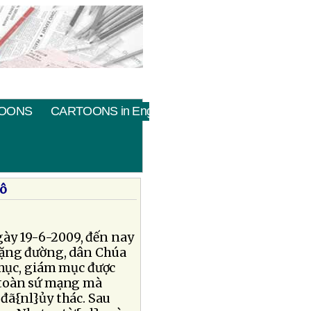
OONS
CARTOONS in English
tô
ày 19-6-2009, đến nay
chặng đường, dân Chúa
mục, giám mục được
u toàn sứ mạng mà
 đã{nl}ủy thác. Sau