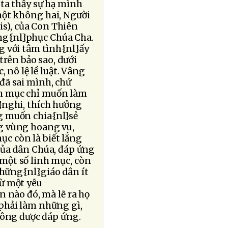
 ta thấy sự hạ mình
một không hai, Người
s), của Con Thiên
ng{nl}phục Chúa Cha.
g với tâm tình{nl}ấy
trên bảo sao, dưới
 nô lệ lề luật. Vâng
đã sai mình, chứ
nh mục chỉ muốn làm
l}nghi, thích hưởng
g muốn chia{nl}sẻ
g vùng hoang vu,
c còn là biết lắng
ủa dân Chúa, đáp ứng
một số linh mục, còn
những{nl}giáo dân ít
từ một yêu
n nào đó, mà lẽ ra họ
phải làm những gì,
hông được đáp ứng.