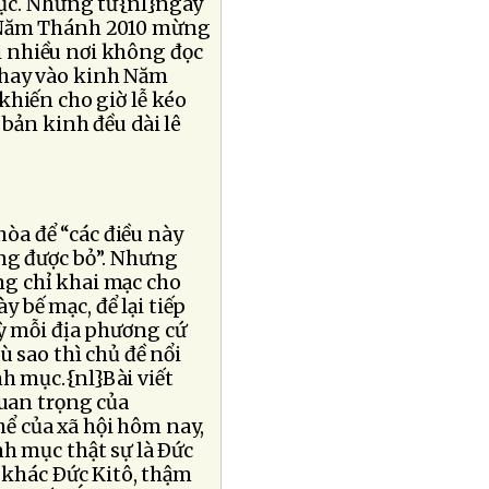
mục. Nhưng từ{nl}ngày
c Năm Thánh 2010 mừng
ì nhiều nơi không đọc
thay vào kinh Năm
khiến cho giờ lễ kéo
 bản kinh đều dài lê
hòa để “các điều này
ông được bỏ”. Nhưng
ng chỉ khai mạc cho
y bế mạc, để lại tiếp
uỳ mỗi địa phương cứ
ù sao thì chủ đề nổi
h mục.{nl}Bài viết
quan trọng của
ể của xã hội hôm nay,
nh mục thật sự là Ðức
 khác Ðức Kitô, thậm