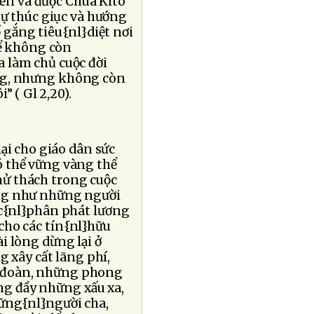
ến và được Chúa Kitô
}sự thúc giục và hướng
gắng tiêu{nl}diệt nơi
để không còn
 làm chủ cuộc đời
ống, nhưng không còn
” ( Gl 2,20).
ại cho giáo dân sức
ó thể vững vàng thể
hử thách trong cuộc
ống như những người
ệc{nl}phân phát lương
cho các tín{nl}hữu
i lòng dừng lại ở
 xây cất lãng phí,
i đoàn, những phong
ng đầy những xấu xa,
hững{nl}người cha,