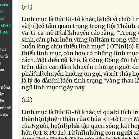
n của
{nl}
bi
Linh mục là Ðức Ki-tô khác, là bởi vì chức l
ủa
và{nl}có tầm quan trọng trong Hội Thánh,
 chiến
Va-ti-ca-nô II{nl}khuyến cáo rằng: “Trong 
à
Đại
sinh, cần phải luôn vững{nl}tâm trong việc 
buồn lòng chịu thiếu linh mục” ( OT{nl}6). Ð
phát
thiếu linh mục, còn hơn có những linh mục{
ng từ
cách. Một điều rất khó, là Công Ðồng đòi h
g
trên, dám can đảm khuyên những người do
Nam
phải{nl}chuyển hướng ơn gọi, vì xét thấy h
là lý do dẫn{nl}đến tình trạng “vàng thau 
ngũ linh mục ngày nay.
n Đông
năm
{nl}
đến
 có thể
Linh mục là Ðức Ki-tô khác, vì qua bí tích t
a địa
thành{nl}hiện thân của Chúa Kit-tô Linh Mụ
của Người, họ{nl}phải tập quen sống kết hợ
hữu (OT 8; PO 12). Từ{nl}những con người xác