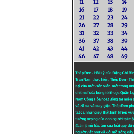
11
12
13
14
16
17
18
19
21
22
23
24
26
27
28
29
31
32
33
34
36
37
38
39
41
42
43
44
46
47
48
49
Thép Đen - Hồi ký của Đặng Chí Bì
Trần Nam thực hiện.
Thép Đen
- Th
Ký của một điện viên, một trong n
chiến sĩ của bóng tối thuộc Quân L
Nam Cộng Hòa hoạt động tại miền
và đã sa vào tay giặc. Thép Đen ph
tất cả những sự thật kinh khiếp vượ
tưởng tượng của con người tại mộ
đất mịt mù hắc ám của loài quỷ dữ
người viết như đã đội mồ sống dậy