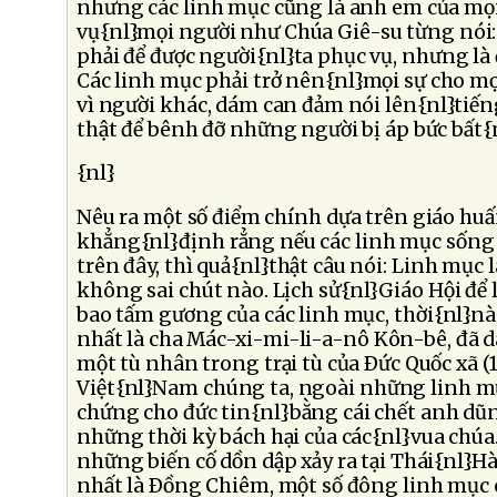
nhưng các linh mục cũng là anh em của mọi
vụ{nl}mọi người như Chúa Giê-su từng nói
phải để được người{nl}ta phục vụ, nhưng là đ
Các linh mục phải trở nên{nl}mọi sự cho mọ
vì người khác, dám can đảm nói lên{nl}tiếng
thật để bênh đỡ những người bị áp bức bất{
{nl}
Nêu ra một số điểm chính dựa trên giáo huấ
khẳng{nl}định rẳng nếu các linh mục sống
trên đây, thì quả{nl}thật câu nói: Linh mục 
không sai chút nào. Lịch sử{nl}Giáo Hội để l
bao tấm gương của các linh mục, thời{nl}nà
nhất là cha Mác-xi-mi-li-a-nô Kôn-bê, đã 
một tù nhân trong trại tù của Ðức Quốc xã (
Việt{nl}Nam chúng ta, ngoài những linh m
chứng cho đức tin{nl}bằng cái chết anh dũ
những thời kỳ bách hại của các{nl}vua chúa.
những biến cố dồn dập xảy ra tại Thái{nl}H
nhất là Ðồng Chiêm, một số đông linh mục