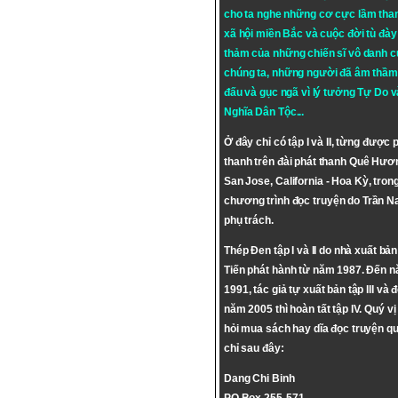
cho ta nghe những cơ cực lầm tha
xã hội miền Bắc và cuộc đời tù đày 
thảm của những chiến sĩ vô danh c
chúng ta, những người đã âm thầm
đấu và gục ngã vì lý tưởng
Tự Do
v
Nghĩa Dân Tộc
...
Ở đây chỉ có tập I và II, từng được 
thanh trên đài phát thanh Quê Hươ
San Jose, California - Hoa Kỳ, tron
chương trình đọc truyện do Trần 
phụ trách.
Thép Đen tập I và II do nhà xuất bả
Tiến phát hành từ năm 1987. Đến 
1991, tác giả tự xuất bản tập III và 
năm 2005 thì hoàn tất tập IV. Quý vị
hỏi mua sách hay dĩa đọc truyện qu
chỉ sau đây:
Dang Chi Binh