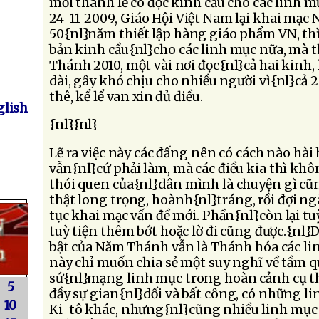
mỗi thánh lễ có đọc kinh cầu cho các linh 
24-11-2009, Giáo Hội Việt Nam lại khai mạ
50{nl}năm thiết lập hàng giáo phẩm VN, th
bản kinh cầu{nl}cho các linh mục nữa, mà 
Thánh 2010, một vài nơi đọc{nl}cả hai kinh, 
dài, gây khó chịu cho nhiều người vì{nl}cả 2
thê, kể lể van xin đủ điều.
lish
{nl}{nl}
Lẽ ra việc này các đấng nên có cách nào hài 
vẫn{nl}cứ phải làm, mà các điều kia thì kh
thói quen của{nl}dân mình là chuyện gì cũ
thật long trọng, hoành{nl}tráng, rồi đợi ngà
tục khai mạc vấn đề mới. Phần{nl}còn lại t
tuỳ tiện thêm bớt hoặc lờ đi cũng được.{nl}D
bật của Năm Thánh vẫn là Thánh hóa các lin
này chỉ muốn chia sẻ một suy nghĩ về tầm 
sứ{nl}mạng linh mục trong hoàn cảnh cụ th
5
đầy sự gian{nl}dối và bất công, có những li
10
Ki-tô khác, nhưng{nl}cũng nhiều linh mục