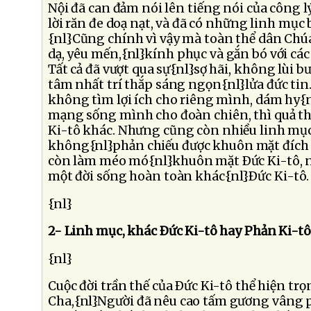
Nội đã can đảm nói lên tiếng nói của công 
lời răn đe doạ nạt, và đã có những linh mục
{nl}Cũng chính vì vậy mà toàn thể dân Ch
dạ, yêu mến,{nl}kính phục và gắn bó với cá
Tất cả đã vượt qua sự{nl}sợ hãi, không lùi b
tâm nhất trí thắp sáng ngọn{nl}lửa đức ti
không tìm lợi ích cho riêng mình, dám hy{nl
mạng sống mình cho đoàn chiên, thì quả th
Ki-tô khác. Nhưng cũng còn nhiều linh mục
không{nl}phản chiếu được khuôn mặt đích t
còn làm méo mó{nl}khuôn mặt Ðức Ki-tô, 
một đời sống hoàn toàn khác{nl}Ðức Ki-tô.
{nl}
2- Linh mục, khác Ðức Ki-tô hay Phản Ki-tô
{nl}
Cuộc đời trần thế của Ðức Ki-tô thể hiện tr
Cha,{nl}Người đã nêu cao tấm gương vâng 