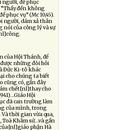
 người, để phục
: “Thầy đến không
ể phục vụ” (Mc 10,45).
i người, dám xả thân
 nói của công lý và sự
nl}công.
n của Hội Thánh, để
 được những đòi hỏi
là Ðức Ki-tô khác
ại cho chúng ta biết
o cũng có, gần đây
dám chết{nl}thay cho
1941)…Giáo Hội
ục đã can trường làm
ng của mình, trong
 Và thời gian vừa qua,
à, Toà Khâm sứ…và gần
 của{nl}giáo phận Hà