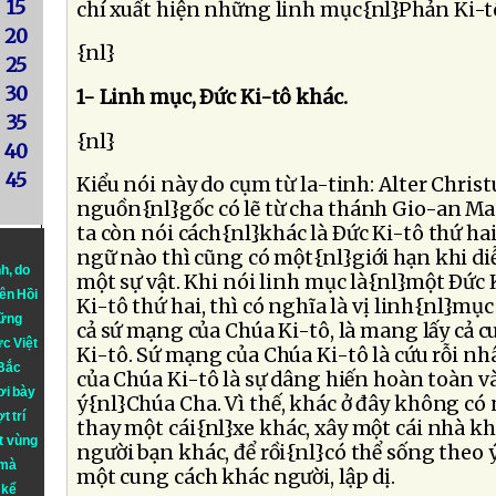
15
chí xuất hiện những linh mục{nl}Phản Ki-tô 
20
{nl}
25
30
1- Linh mục, Ðức Ki-tô khác.
35
{nl}
40
45
Kiểu nói này do cụm từ la-tinh: Alter Chris
nguồn{nl}gốc có lẽ từ cha thánh Gio-an Ma
ta còn nói cách{nl}khác là Ðức Ki-tô thứ h
ngữ nào thì cũng có một{nl}giới hạn khi di
nh
, do
một sự vật. Khi nói linh mục là{nl}một Ðức 
iên Hồi
Ki-tô thứ hai, thì có nghĩa là vị linh{nl}m
hững
cả sứ mạng của Chúa Ki-tô, là mang lấy cả c
ực Việt
Ki-tô. Sứ mạng của Chúa Ki-tô là cứu rỗi nhâ
 Bắc
của Chúa Ki-tô là sự dâng hiến hoàn toàn v
ơi bày
ý{nl}Chúa Cha. Vì thế, khác ở đây không có 
t trí
thay một cái{nl}xe khác, xây một cái nhà k
t vùng
người bạn khác, để rồi{nl}có thể sống theo
 mà
một cung cách khác người, lập dị.
 kể