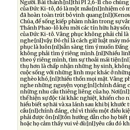
Người. Bài thánh{nl}thi Pl 2,6-11 cho chúng
của Ðức Ki-tô, đó là một mầu{nl}nhiệm có 
đã hoàn toàn trút bỏ vinh quang{nl}(Kenosi
Chúa, để sống kiếp phàm nhân trong sự vâ
Thánh Phao-lô kêu mời các tín hữu hãy sốn
của Ðức Ki-tô. Vâng phục không phải chỉ là 
nghe{nl}vậy. Ðó chỉ là cách giữ luật máy móc,
phục là luôn{nl}sẵn sàng tìm ý muốn Ðấng 
không phải tìm ý riêng mình.{nl}Nhiều li
theo ý riêng mình, tìm sự thoải mái tiện{n
thụ hơn là chấp nhận những hy sinh, khôn
cuộc sống với những linh mục khác ở nhữn
nghèo khó,{nl}thiếu thốn mọi mặt. Vâng phụ
nghe những nguyện vọng{nl}chính đáng c
những nhu cầu thiêng liêng của họ. Nơi{nl}
thể hiện sự độc tài khắc nghiệt, khiến cho 
hiểu biết sợ hãi và xa lánh sau khi bị khước 
cầu{nl}chính đáng, chỉ vì thiếu một điều kiệ
phải được ôn{nl}tồn hướng dẫn cho họ biết 
hoặc họ cảm thấy vui vẻ dù{nl}yêu cầu đó k