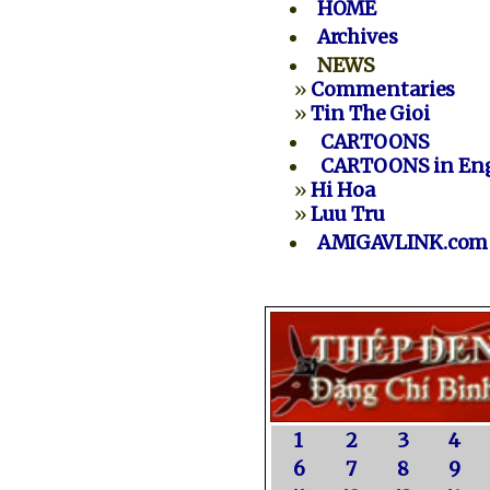
HOME
Archives
NEWS
»
Commentaries
»
Tin The Gioi
CARTOONS
CARTOONS in Eng
»
Hi Hoa
»
Luu Tru
AMIGAVLINK.com
1
2
3
4
6
7
8
9