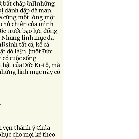
lý, bất chấp{nl}những
 bị đánh đập dã man.
úa cũng một lòng một
c chủ chiên của mình.
ước trước bạo lực, đồng
n. Những linh mục đã
}sinh tất cả, kể cả
ật đó là{nl}một Ðức
 có cuộc sống
hật của Ðức Ki-tô, mà
những linh mục này có
.
ọn vẹn thánh ý Chúa
phục cho mọi kẻ theo