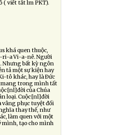
( viết tắt lm PKT).
tus khá quen thuộc,
-ri-a Vi-a-nê. Người
ai. Nhưng bất kỳ ngôn
ễn tả một sự kiện hay
Ki-tô khác, hay là Ðức
ục mang trong mình tất
uộc{nl}đời của Chúa
n loại. Cuộc{nl}đời
à vâng phục tuyệt đối
nghĩa thay thế, như
hác, làm quen với một
 ý mình, tạo cho mình