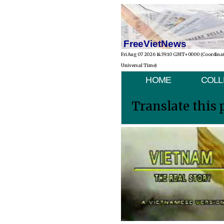
FreeVietNews
Fri Aug 07 2026 14:39:10 GMT+0000 (Coordina
Universal Time)
HOME
COLL
Translate this 