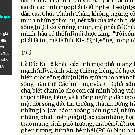
được Chúa Thánh Thần xức dầu{nl}thánh hi
sai đi, các linh mục phải biết nghe theo{nl
dẫn của Chúa Thánh Thần, không ngừng cố 
giả qua
mình những thói hư, nết xấu của xác thịt, 
sống{nl}theo ý riêng mình, mà phải để Chúa
mình, hầu có thể{nl}nói được rằng: “Tôi s
c giả
phải là tôi, mà là Ðức Ki-tô{nl}sống trong tôi
 giả
 có
{nl}
g điệp
chiến
Là Ðức Ki-tô khác, các linh mục phải mang l
Hòa.
mạnh{nl}và ánh sáng thiêng liêng, để họ c
hiện cuộc sống đức{nl}tin giữa muôn vàn t
sống trần thế. Các linh mục vừa{nl}phải s
cha, biết chăm lo cho con cái mình bằng vi
thực thiêng liêng và không ngừng đào tạo 
một đời sống đức tin trưởng thành. Ðừng hà
những{nl}cái hào nhoáng bên ngoài, những
những phát triển giả{nl}tạo của những hộ
trào mang tính phô trương, mà bên{nl}tro
ghen tương, tự mãn, bè phái (PO 6). Như n