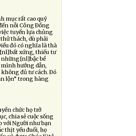
inh mục rất cao quý
 đến nỗi Công Ðồng
việc tuyển lựa chủng
thử thách, dù phải
iều đó có nghĩa là thà
nl}bất xứng, thiếu tư
ỏi những{nl}bậc bề
 mình hướng dẫn,
ọ không đủ tư cách. Ðó
lẫn lộn” trong hàng
ruyền chức họ trở
c, chia sẻ cuộc sống
p với Người như bạn
 thịt yếu đuối, họ