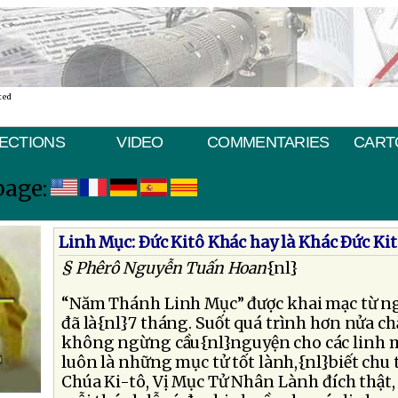
ted
ECTIONS
VIDEO
COMMENTARIES
CART
page:
Linh Mục: Ðức Kitô Khác hay là Khác Ðức Ki
§ Phêrô Nguyễn Tuấn Hoan
{nl}
“Năm Thánh Linh Mục” được khai mạc từ ng
đã là{nl}7 tháng. Suốt quá trình hơn nửa 
không ngừng cầu{nl}nguyện cho các linh 
luôn là những mục tử tốt lành,{nl}biết ch
Chúa Ki-tô, Vị Mục Tử Nhân Lành đích thật,