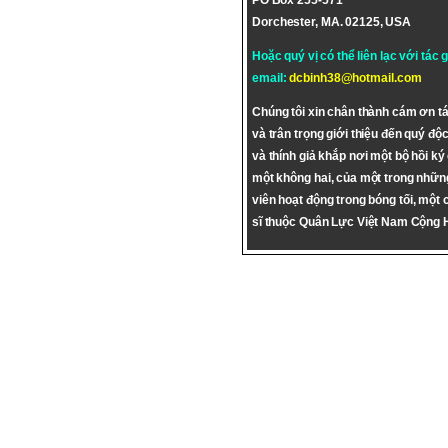
PO Box 255-571
Dorchester, MA. 02125, USA
Hoặc quý vị có thể liên lạc với tác 
email:
dcbinh38@hotmail.com
Chúng tôi xin chân thành cám ơn tá
và trân trọng giới thiệu đến quý độc
và thính giả khắp nơi một bộ hồi ký
một không hai, của một trong nhữn
viên hoạt động trong bóng tối, một 
sĩ thuộc Quân Lực Việt Nam Cộng 