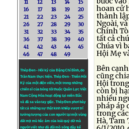
bước vào
11
12
13
14
15
hoan cử 
16
17
18
19
20
thành lậ
21
22
23
24
25
Ngoài, v
26
27
28
29
30
Chính Tòa
31
32
33
34
35
tất cả ch
36
37
38
39
40
Chúa vì b
41
42
43
44
45
Hội Mẹ và
46
47
48
49
Bên cạnh 
Thép Đen - Hồi ký của Đặng Chí Bình
, do
cũng chi
Trần Nam thực hiện.
Thép Đen
- Thiên Hồi
Hội trong
Ký của một điện viên, một trong những
còn bị hạ
chiến sĩ của bóng tối thuộc Quân Lực Việt
Nam Cộng Hòa hoạt động tại miền Bắc
nhiều ngư
và đã sa vào tay giặc. Thép Đen phơi bày
pháp áp 
tất cả những sự thật kinh khiếp vượt trí
trong các
tưởng tượng của con người tại một vùng
Hà, Tam 
đất mịt mù hắc ám của loài quỷ dữ mà
6/1/2010,
người viết như đã đội mồ sống dậy kể