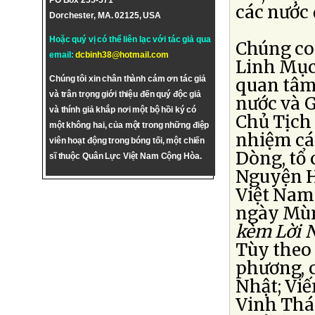
PO Box 255-571
các nước 
Dorchester, MA. 02125, USA
Hoặc quý vị có thể liên lạc với tác giả qua
Chúng co
email:
dcbinh38@hotmail.com
Linh Mục
Chúng tôi xin chân thành cám ơn tác giả
quan tâm 
và trân trọng giới thiệu đến quý độc giả
nước và G
và thính giả khắp nơi một bộ hồi ký có
Chủ Tịch
một không hai, của một trong những điệp
nhiệm cá
viên hoạt động trong bóng tối, một chiến
Dòng, tổ
sĩ thuộc Quân Lực Việt Nam Cộng Hòa.
Nguyện H
Việt Nam 
ngày Mùn
kèm Lời 
Tùy theo 
phương, c
Nhật; Vi
Vinh Thá