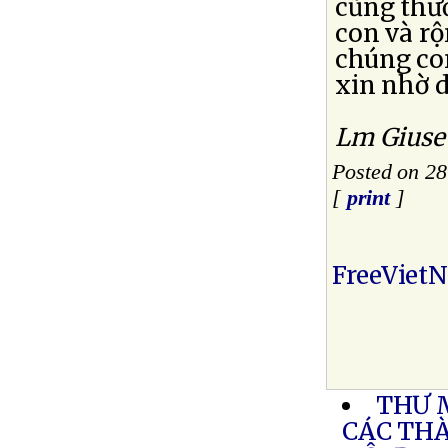
cũng thư
con và r
chúng co
xin nhờ 
Lm Giuse
Posted on 28
[
print
]
FreeViet
THƯ 
CÁC THÀ