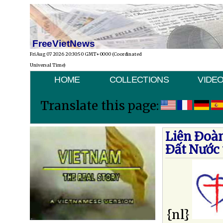
FreeVietNews
Fri Aug 07 2026 20:30:50 GMT+0000 (Coordinated
Universal Time)
HOME
COLLECTIONS
VIDE
Translate this page:
Liên Ðoà
Ðất Nước 
{nl}