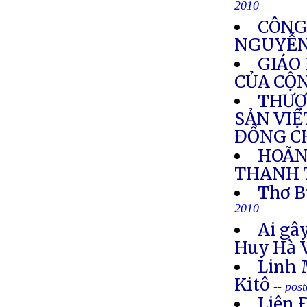
2010
CÔNG
NGUYỄN
GIÁO
CỦA CỘ
THƯỢ
SẢN VIỆ
ĐỒNG C
HOÃN
THANH 
Thơ B
2010
Ai gây
Huy Hà 
Linh 
Kitô
-- pos
Liên 