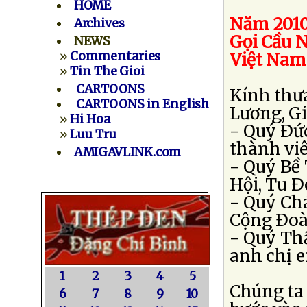
HOME
Năm 2010
Archives
Gọi Cầu 
NEWS
»
Commentaries
Việt Nam
»
Tin The Gioi
CARTOONS
Kính thư
CARTOONS in English
Lương, G
»
Hi Hoa
- Quý Ðứ
»
Luu Tru
thành vi
AMIGAVLINK.com
- Quý Bề
Hội, Tu 
- Quý Ch
Cộng Ðoà
- Quý Th
anh chị 
1
2
3
4
5
Chúng ta
6
7
8
9
10