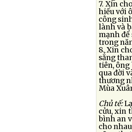
7. Xin ch
hiếu với 
công sin
lành và b
mạnh để 
trong nă
8. Xin ch
sắng tha
tiên, ông
qua đời v
thương nh
Mùa Xuân 
Chủ tế:
Lạ
cửu, xin
bình an 
cho nhau