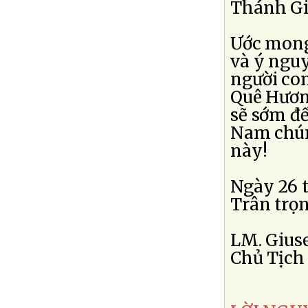
Thánh Giá
Ước mong 
và ý ngu
người co
Quê Hương
sẽ sớm đế
Nam chún
này!
Ngày 26 t
Trân trọn
LM. Gius
Chủ Tịch