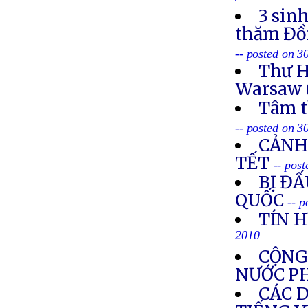
3 sin
thăm Đồn
-- posted on 3
Thư H
Warsaw 
Tâm t
-- posted on 3
CẢNH
TẾT
-- pos
BỊ ĐẤ
QUỐC
-- 
TÍN H
2010
CỘNG
NƯỚC P
CÁC 