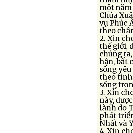
một năm 
Chúa Xuân
vụ Phúc 
theo chân
2. Xin ch
thế giới,
chúng ta,
hận, bất 
sống yêu 
theo tinh
sống tro
3. Xin c
này, được
lành do 
phát triể
Nhất và 
4. Xin ch