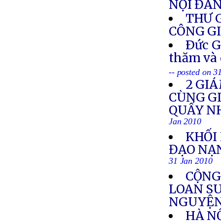
NỘI ĐAN
THƯ 
CÔNG G
Ðức G
thăm và 
-- posted on 3
2 GI
CÙNG GI
QUẤY NH
Jan 2010
KHỐI
ĐẠO NẠ
31 Jan 2010
CỘNG
LOAN S
NGUYỆN
HÀ N