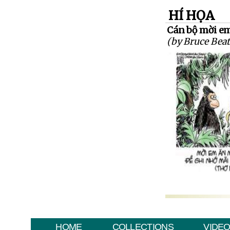
HÍ HỌA
Cán bộ mời em
(by Bruce Beat
HOME
COLLECTIONS
VIDE