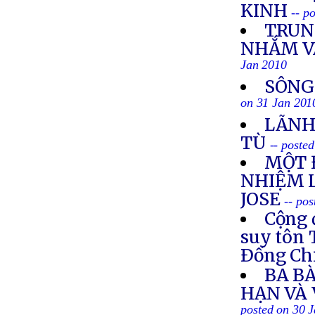
KINH
-- p
TRUN
NHẮM V
Jan 2010
SÔNG
on 31 Jan 201
LÃNH
TÙ
-- poste
MỘT 
NHIỆM 
JOSE
-- po
Cộng 
suy tôn 
Ðồng Ch
BA BÀ
HẠN VÀ
posted on 30 