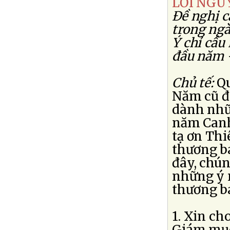
LỜI NGU
Ðề nghị c
trong ng
Ý chỉ cầu
đầu năm 
Chủ tế:
Qu
Năm cũ đ
dành nhữ
năm Canh
tạ ơn Thi
thương b
đây, chú
những ý 
thương b
1. Xin c
Giám mục