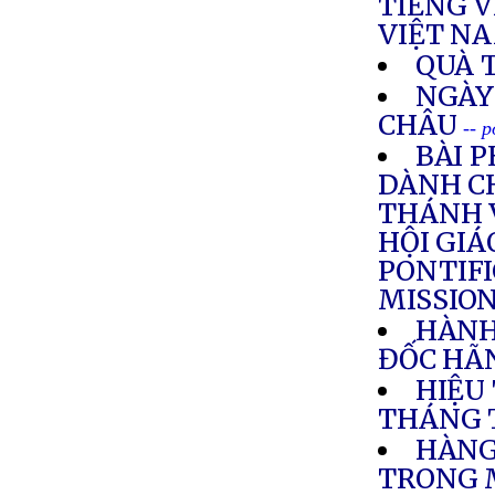
TIẾNG V
VIỆT N
QUÀ 
NGÀY
CHÂU
-- 
BÀI 
DÀNH C
THÁNH 
HỘI GIÁ
PONTIFI
MISSIO
HÀNH
ĐỐC HÃN
HIỆU
THÁNG 
HÀNG
TRONG 