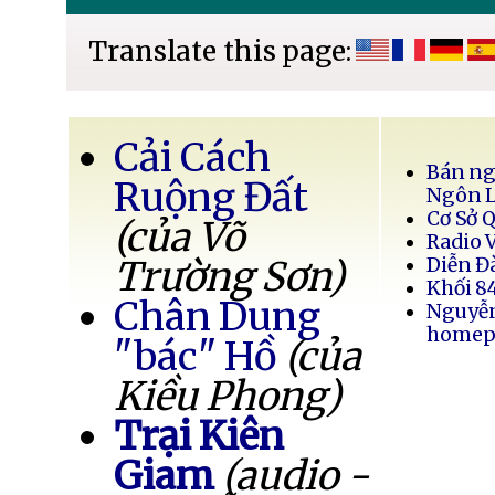
Translate this page:
Cải Cách
Bán ng
Ruộng Đất
Ngôn 
Cơ Sở 
(của Võ
Radio 
Trường Sơn)
Diễn Đ
Khối 8
Chân Dung
Nguyễ
homep
"bác" Hồ
(của
Kiều Phong)
Trại Kiên
Giam
(audio -