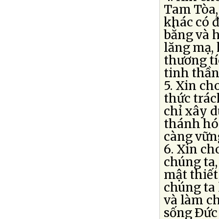
Tam Tòa,
khác có đ
bằng và h
lăng mạ, 
thương tí
tinh thần
5. Xin ch
thức trác
chỉ xây 
thánh hó
càng vữn
6. Xin c
chúng ta,
mật thiết
chúng ta
và làm c
sống Ðức 