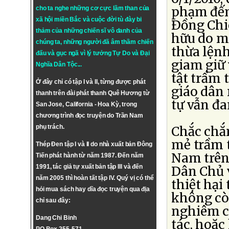
phạm đến
cho ta nghe những cơ cực lầm than của
xã hội miền Bắc và cuộc đời tù đày bi
Ðồng Chi
thảm của những chiến sĩ vô danh của
hữu do mộ
chúng ta, những người đã âm thầm chiến
thừa lệnh
đấu và gục ngã vì lý tưởng
Tự Do
và
Đại
giam giữ 
Nghĩa Dân Tộc
...
tật trầm 
Ở đây chỉ có tập I và II, từng được phát
giáo dân
thanh trên đài phát thanh Quê Hương từ
tự vẫn đa
San Jose, California - Hoa Kỳ, trong
chương trình đọc truyện do Trần Nam
phụ trách.
Chắc chắ
mẻ trầm t
Thép Đen tập I và II do nhà xuất bản Đông
Nam trên 
Tiến phát hành từ năm 1987. Đến năm
1991, tác giả tự xuất bản tập III và đến
Dân Chủ 
năm 2005 thì hoàn tất tập IV. Quý vị có thể
thiệt hại
hỏi mua sách hay dĩa đọc truyện qua địa
không còn
chỉ sau đây:
nghiêm c
Dang Chi Binh
tác, hoặc