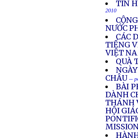
TÍN H
2010
CỘNG
NƯỚC P
CÁC 
TIẾNG V
VIỆT N
QUÀ 
NGÀY
CHÂU
-- 
BÀI 
DÀNH C
THÁNH 
HỘI GIÁ
PONTIFI
MISSIO
HÀNH