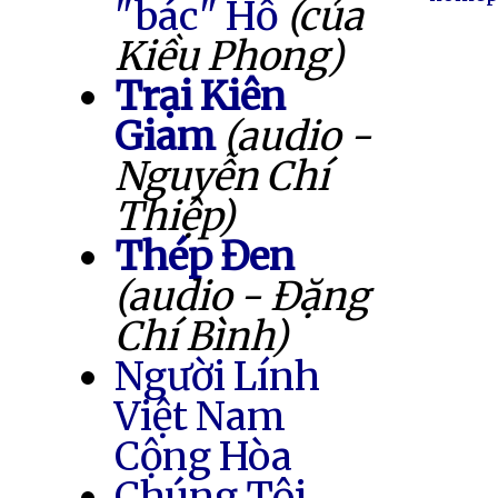
"bác" Hồ
(của
Kiều Phong)
Trại Kiên
Giam
(audio -
Nguyễn Chí
Thiệp)
Thép Đen
(audio - Đặng
Chí Bình)
Người Lính
Việt Nam
Cộng Hòa
Chúng Tôi