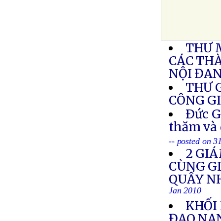
THƯ 
CÁC THÀ
NỘI ĐAN
THƯ 
CÔNG G
Ðức G
thăm và 
-- posted on 3
2 GI
CÙNG GI
QUẤY NH
Jan 2010
KHỐI
ĐẠO NẠ