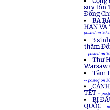
Cộng 
suy tôn 
Ðồng Ch
BA BÀ
HẠN VÀ
posted on 30 
3 sin
thăm Đồn
-- posted on 3
Thư H
Warsaw 
Tâm t
-- posted on 3
CẢNH
TẾT
-- pos
BỊ ĐẤ
QUỐC
-- 