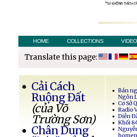
HOME
COLLECTIONS
VIDE
Translate this page:
Cải Cách
Bán ng
Ruộng Đất
Ngôn 
Cơ Sở 
(của Võ
Radio 
Trường Sơn)
Diễn Đ
Khối 8
Chân Dung
Nguyễ
homep