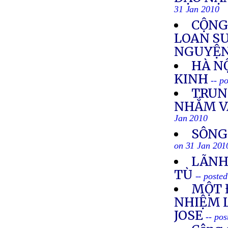
31 Jan 2010
CỘNG
LOAN S
NGUYỆN
HÀ N
KINH
-- p
TRUN
NHẮM V
Jan 2010
SÔNG
on 31 Jan 201
LÃNH
TÙ
-- poste
MỘT 
NHIỆM 
JOSE
-- po