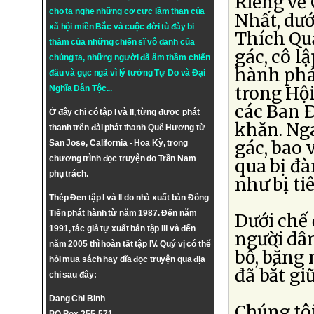
Riêng về
cho ta nghe những cơ cực lầm than của
Nhất, dướ
xã hội miền Bắc và cuộc đời tù đày bi
Thích Quả
thảm của những chiến sĩ vô danh của
gác, cô l
chúng ta, những người đã âm thầm chiến
hành phá
đấu và gục ngã vì lý tưởng
Tự Do
và
Đại
trong Hội
Nghĩa Dân Tộc
...
các Ban Ð
Ở đây chỉ có tập I và II, từng được phát
khăn. Nga
thanh trên đài phát thanh Quê Hương từ
gác, bao 
San Jose, California - Hoa Kỳ, trong
chương trình đọc truyện do Trần Nam
qua bị đà
phụ trách.
như bị ti
Thép Đen tập I và II do nhà xuất bản Đông
Tiến phát hành từ năm 1987. Đến năm
Dưới chế 
1991, tác giả tự xuất bản tập III và đến
người dân
năm 2005 thì hoàn tất tập IV. Quý vị có thể
bố, bằng
hỏi mua sách hay dĩa đọc truyện qua địa
đã bắt gi
chỉ sau đây:
Dang Chi Binh
Chúng tôi