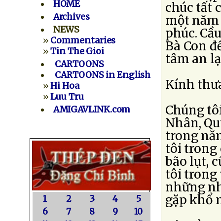
HOME
chúc tất
Archives
một năm 
NEWS
phúc. Cầu
»
Commentaries
Bà Con đ
»
Tin The Gioi
tâm an lạ
CARTOONS
CARTOONS in English
Kính thư
»
Hi Hoa
»
Luu Tru
Chúng tô
AMIGAVLINK.com
Nhân, Qu
trong nă
tôi trong
bão lụt, 
tôi trong
những nh
gặp khổ n
1
2
3
4
5
6
7
8
9
10