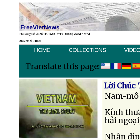
FreeVietNews
Thu Aug 06 2026 11:52:48 GMT+0000 (Coordinated
Universal Time)
HOME
COLLECTIONS
VIDE
Translate this page:
Lời Chúc
Nam-mô A
Kính thư
hải ngoại
Nhân dịp