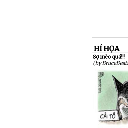
HÍ HỌA
Sợ mèo quá!!!
(by BruceBeatt