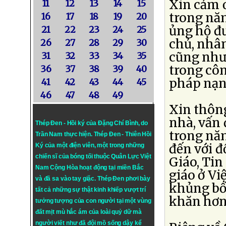
Xin cảm 
11
12
13
14
15
trong năm
16
17
18
19
20
ủng hộ đ
21
22
23
24
25
chủ, nhân
26
27
28
29
30
cũng như
31
32
33
34
35
trong côn
36
37
38
39
40
pháp nạn
41
42
43
44
45
46
47
48
49
Xin thông
nhà, vấn
Thép Đen - Hồi ký của Đặng Chí Bình
, do
trong năm
Trần Nam thực hiện.
Thép Đen
- Thiên Hồi
đến với đ
Ký của một điện viên, một trong những
chiến sĩ của bóng tối thuộc Quân Lực Việt
Giáo, Tin
Nam Cộng Hòa hoạt động tại miền Bắc
giáo ở Vi
và đã sa vào tay giặc. Thép Đen phơi bày
khủng bố
tất cả những sự thật kinh khiếp vượt trí
khăn hơn
tưởng tượng của con người tại một vùng
đất mịt mù hắc ám của loài quỷ dữ mà
người viết như đã đội mồ sống dậy kể