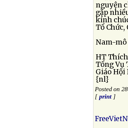
nguyện c
gặp nhiề
kính chú
Tổ Chức, 
Nam-mô B
HT Thích
Tổng Vụ 
Giáo Hội
{nl}
Posted on 28
[
print
]
FreeViet