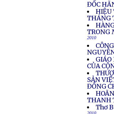
ĐỐC HÃN
HIỆU
THÁNG 
HÀNG
TRONG 
2010
CÔNG
NGUYỄN
GIÁO
CỦA CỘ
THƯỢ
SẢN VIỆ
ĐỒNG C
HOÃN
THANH 
Thơ B