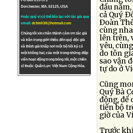
PO Box 255-571
đầu năm, 
Dorchester, MA. 02125, USA
cả Quý Ð
Hoặc quý vị có thể liên lạc với tác giả qua
Ðoàn Thể
email:
dcbinh38@hotmail.com
cùng nhau
Chúng tôi xin chân thành cám ơn tác giả
lên trên,
và trân trọng giới thiệu đến quý độc giả
yêu, cùn
và thính giả khắp nơi một bộ hồi ký có
do tôn gi
một không hai, của một trong những điệp
sao vận 
viên hoạt động trong bóng tối, một chiến
sĩ thuộc Quân Lực Việt Nam Cộng Hòa.
tự do ở V
Cũng mon
Quý Bà C
động, để 
tiến bộ t
giờ của V
Trước khi