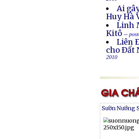
2010
Ai gây
Huy Hà 
Linh 
Kitô
-- pos
Liên 
cho Ðất 
2010
Sườn Nướng S